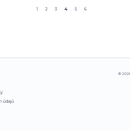
1
2
3
4
5
6
© 2026
ky
h údajů