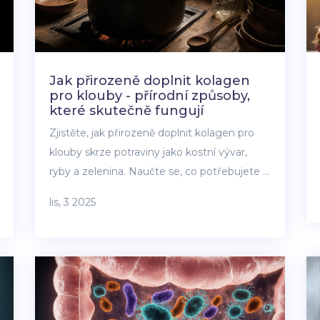
Jak přirozeně doplnit kolagen
pro klouby - přírodní způsoby,
které skutečně fungují
Zjistěte, jak přirozeně doplnit kolagen pro
klouby skrze potraviny jako kostní vývar,
ryby a zelenina. Naučte se, co potřebujete k
výrobě kolagenů a jak vybrat správné
lis, 3 2025
doplňky.