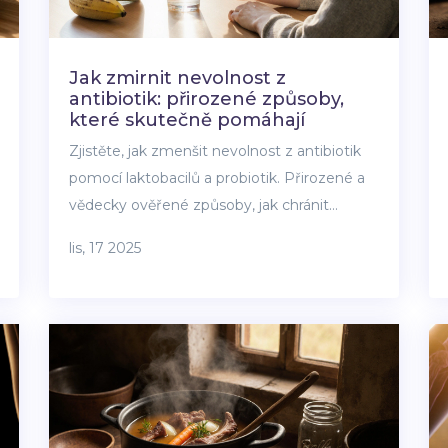
Jak zmirnit nevolnost z
antibiotik: přirozené způsoby,
které skutečně pomáhají
Zjistěte, jak zmenšit nevolnost z antibiotik
pomocí laktobacilů a probiotik. Přirozené a
vědecky ověřené způsoby, jak chránit
střevní mikroflóru a vyhnout se nežádoucím
lis, 17 2025
účinkům.