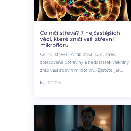
Co ničí střeva? 7 nejčastějších
věcí, které zničí vaši střevní
mikroflóru
Co ničí střeva? Antibiotika, cukr, stres,
zpracované potraviny a nedostatek vlákniny
zničí vaši střevní mikroflóru. Zjistěte, jak
obnovit laktobacily a zdravé trávení.
lis, 16 2025