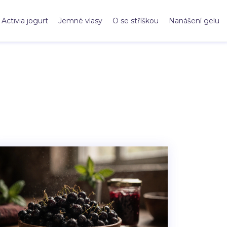
Activia jogurt
Jemné vlasy
O se stříškou
Nanášení gelu