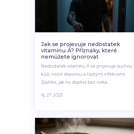
Jak se projevuje nedostatek
vitamínu A? Příznaky, které
nemůžete ignorovat
Nedostatek vitamínu A se projevuje suchou
kůží, noční slepotou a častými infekcemi.
Zjistěte, jak ho doplnit bez rizika
předávkování a které potraviny jsou
říj, 27 2025
nejúčinnější.