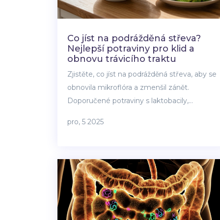
Co jíst na podrážděná střeva?
Nejlepší potraviny pro klid a
obnovu trávicího traktu
Zjistěte, co jíst na podrážděná střeva, aby se
obnovila mikroflóra a zmenšil zánět.
Doporučené potraviny s laktobacily,
prebiotiky a zacelujícími látkami pro klid
pro, 5 2025
trávicího traktu.