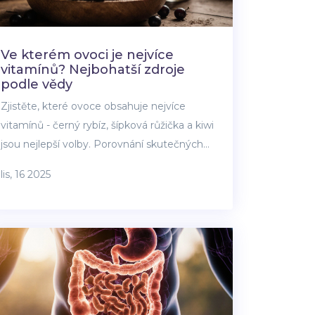
Ve kterém ovoci je nejvíce
vitamínů? Nejbohatší zdroje
podle vědy
Zjistěte, které ovoce obsahuje nejvíce
vitamínů - černý rybíz, šípková růžička a kiwi
jsou nejlepší volby. Porovnání skutečných
hodnot a praktické rady, jak je správně jíst.
lis, 16 2025