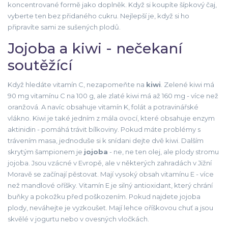
koncentrované formě jako doplněk. Když si koupíte šípkový čaj,
vyberte ten bez přidaného cukru. Nejlepší je, když si ho
připravíte sami ze sušených plodů.
Jojoba a kiwi - nečekaní
soutěžící
Když hledáte vitamín C, nezapomeňte na
kiwi
. Zelené kiwi má
90 mg vitamínu C na 100 g, ale zlaté kiwi má až 160 mg - více než
oranžová. A navíc obsahuje vitamín K, folát a potravinářské
vlákno. Kiwi je také jedním z mála ovocí, které obsahuje enzym
aktinidin - pomáhá trávit bílkoviny. Pokud máte problémy s
trávením masa, jednoduše si k snídani dejte dvě kiwi. Dalším
skrytým šampionem je
jojoba
- ne, ne ten olej, ale plody stromu
jojoba. Jsou vzácné v Evropě, ale v některých zahradách v Jižní
Moravě se začínají pěstovat. Mají vysoký obsah vitamínu E - více
než mandlové oříšky. Vitamín E je silný antioxidant, který chrání
buňky a pokožku před poškozením. Pokud najdete jojoba
plody, neváhejte je vyzkoušet. Mají lehce oříškovou chuť a jsou
skvělé v jogurtu nebo v ovesných vločkách.