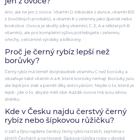
jen z ovoce?
Ano, ale ne jen z ovoce. Vitamín D získáváte z slunce, vitamín B12
z živočišných produktů, a vitamín K z zeleniny jako špenát nebo
brokolice. Ovoce je skvělý zdroj vitamínů C, E, A a některých B
vitamínů, ale pro kompletní výživu potřebujete i zeleninu,
ořechy, celozrnné výrobky a bílkoviny.
Proč je černý rybíz lepší než
borůvky?
Černý rybíz má téměř dvojnásobek vitamínu C než borůvky a
obsahuje také vitamín A a K, které borůvky nemají. Borůvky jsou
ale lepší pro zrak a paměť díky antocyánům. Nejde o to, které je
lepší - jde o to, abyste měli obě. Každé ovoce má svou silnou
stránku.
Kde v Česku najdu čerstvý černý
rybíz nebo šípkovou růžičku?
V září a říjnu najdete čerstvý černý rybíz na trzích, zejména v
jižních Čechách a na Moravě. Šípková růžička roste v divoké