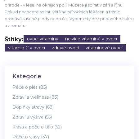
přírodě - v lese, na okrajích polí. Můžete ji sbírat v září a říjnu.
Pokud nechcete sbírat, většina přírodních lékáren a tržnic
prodává sušené plody nebo čaj. Vyberte ty bez přidaného cukru
a aromatu.
Štítky:
ovocí vitamíny
nejvíce vitamínů v ovoci
vitamín C v ovoci
zdravé ovocí
vitamínové ovocí
Kategorie
Péče o pleť
(85)
Zdraví a wellness
(83)
Doplňky stravy
(69)
Zdraví a výživa
(55)
Krása a péče o tělo
(52)
Péče o vlasy
(37)