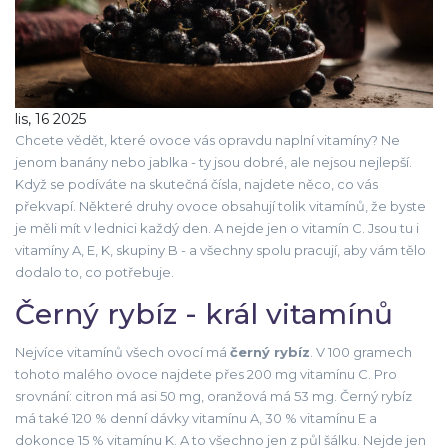
lis, 16 2025
Chcete vědět, které ovoce vás opravdu naplní vitamíny? Ne
jenom banány nebo jablka - ty jsou dobré, ale nejsou nejlepší.
Když se podíváte na skutečná čísla, najdete něco, co vás
překvapí. Některé druhy ovoce obsahují tolik vitamínů, že byste
je měli mít v lednici každý den. A nejde jen o vitamín C. Jsou tu i
vitamíny A, E, K, skupiny B - a všechny spolu pracují, aby vám tělo
dodalo to, co potřebuje.
Černý rybíz - král vitamínů
Nejvíce vitamínů všech ovocí má
černý rybíz
. V 100 gramech
tohoto malého ovoce najdete přes 200 mg vitamínu C. Pro
srovnání: citron má asi 50 mg, oranžová má 53 mg. Černý rybíz
má také 120 % denní dávky vitamínu A, 30 % vitamínu E a
dokonce 15 % vitamínu K. A to všechno jen z půl šálku. Nejde jen