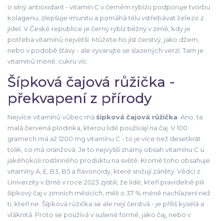
o silný antioxidant - vitamín C v černém rybízu podporuje tvorbu
kolagenu, zlepšuje imunitu a pomáhá tělu vstřebávat železo z
jídel. V České republice je černý rybíz běžný v zimě, kdy je
potřeba vitamínů největší. Můžete ho jíst čerstvý, jako džem,
nebo v podobě šťávy - ale vyvarujte se slazených verzí. Tam je
vitamínů méně, cukru víc.
Šípková čajová růžička -
překvapení z přírody
Nejvíce vitamínů vůbec má
šípková čajová růžička
. Ano, ta
malá červená plodinka, kterou lidé používají na čaj. V 100
gramech má až 1200 mg vitamínu C - to je více než desetkrát
tolik, co má oranžová. Je to nejvyšší známý obsah vitamínu C u
jakéhokoli rostlinného produktu na světě. Kromě toho obsahuje
vitamíny A, E, B3, B5 a flavonoidy, které snižují záněty. Vědci z
Univerzity v Brně v roce 2023 zjistili, že lidé, kteří pravidelně pili
šípkový čaj v zimních měsících, měli o 37 % méně nachlazení než
ti, kteří ne. Šípková růžička se ale nejí čerstvá - je příliš kyselá a
vláknitá. Proto se používá v sušené formě, jako čaj, nebo v