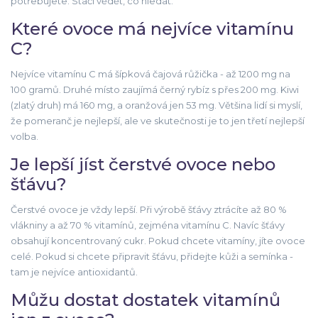
potřebujete. Stačí vědět, co hledat.
Které ovoce má nejvíce vitamínu
C?
Nejvíce vitamínu C má šípková čajová růžička - až 1200 mg na
100 gramů. Druhé místo zaujímá černý rybíz s přes 200 mg. Kiwi
(zlatý druh) má 160 mg, a oranžová jen 53 mg. Většina lidí si myslí,
že pomeranč je nejlepší, ale ve skutečnosti je to jen třetí nejlepší
volba.
Je lepší jíst čerstvé ovoce nebo
šťávu?
Čerstvé ovoce je vždy lepší. Při výrobě šťávy ztrácíte až 80 %
vlákniny a až 70 % vitamínů, zejména vitamínu C. Navíc šťávy
obsahují koncentrovaný cukr. Pokud chcete vitamíny, jíte ovoce
celé. Pokud si chcete připravit šťávu, přidejte kůži a semínka -
tam je nejvíce antioxidantů.
Můžu dostat dostatek vitamínů