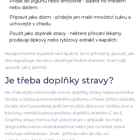
Přidat do jogurtu nebo smoothie - sladíte ho medem
nebo datlem.
Připravit jako džem - přidejte jen malé množství cukru a
uchovejte v chladu.
Použít jako doplněk stravy - některé přírodní lékárny
prodávají šípkový nebo rybízový extrakt v kapslích.
Nezapomeňte: kyselost není špatná. Je to přirozený způsob, jak
tělo signalizuje, že něco obsahuje hodně vitamínů. Stačí najít
způsob, jak ji zjemnit.
Je třeba doplňky stravy?
Ne. Pokud jíte různorodé ovoce, doplňky stravy nejsou potřeba.
Studie z Ústavu potravinářského výzkumu v Praze (2024) ukázala,
že lidé, kteří pravidelně jedli černý rybíz, šípkovou růžičku, kiwi a
borůvky, neměli žádnou potřebu doplňků vitamínu C ani E.
Doplňky stravy mohou být užitečné jen v případě, že máte
diagnostikovanou nedostatečnost nebo jste na léčbě, která
ovlivňuje vstřebávání. Jinak - příroda vám dá vše, co