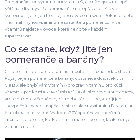
Pomeranče jsou výborné pro vitamín C, ale už nejsou nejlepší.
Většina lidí si myslí, že pomeranč je nejlepší volba. Ale ve
skutečnosti je to jen třetí nejlepší ovoce na světě. Pokud chcete
maximální výnos vitamínů, nezůstaňte u pomerančů. Více
vitamínů najdete v ovoce, které nevidíte v každém
supermarketu.
Co se stane, když jíte jen
pomeranče a banány?
Chcete-li mít dostatek vitamínů, musíte mít různorodou stravu.
Když jíte jen pomeranče a banány, dostanete dostatek vitamínu
C a B6, ale chybí vám vitamín A pro zrak, vitamín E pro kůži,
vitamín K pro kosti a krevní srážení. Také vám chybí antioxidanty,
které najdete v černém rybízu nebo šípku. Lidé, kteří jí jen
„bezpečná“ ovoce, mají často nízké hladiny vitamínu D, vitamínu
K a folátu - a to i v létě. Výsledek? Zácpa, únava, zhoršená
imunita. Nejde o to, kolik vitamínů máte - jde o to, kolik různých
vitamínů máte.