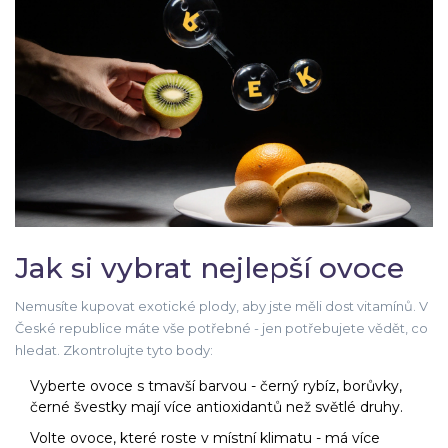
Jak si vybrat nejlepší ovoce
Nemusíte kupovat exotické plody, aby jste měli dost vitamínů. V
České republice máte vše potřebné - jen potřebujete vědět, co
hledat. Zkontrolujte tyto body:
Vyberte ovoce s tmavší barvou - černý rybíz, borůvky,
černé švestky mají více antioxidantů než světlé druhy.
Volte ovoce, které roste v místní klimatu - má více