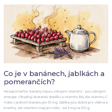
Co je v banánech, jablkách a
pomerančích?
Nezapomeňte: banány nejsou zdrojem vitamínů - jsou zdrojem
energie. Obsahují dostatek draslíku a vitamínu B6, ale vitamínu C
máte v jednom banánu jen 10 mg. Jablka jsou dobrá pro vlákna a
kvetliny, ale vitamínů mají jen málo - asi 5 mg na 100 g.