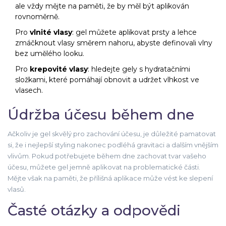
ale vždy mějte na paměti, že by měl být aplikován
rovnoměrně.
Pro
vlnité vlasy
: gel můžete aplikovat prsty a lehce
zmáčknout vlasy směrem nahoru, abyste definovali vlny
bez umělého looku.
Pro
krepovité vlasy
: hledejte gely s hydratačními
složkami, které pomáhají obnovit a udržet vlhkost ve
vlasech.
Údržba účesu během dne
Ačkoliv je gel skvělý pro zachování účesu, je důležité pamatovat
si, že i nejlepší styling nakonec podléhá gravitaci a dalším vnějším
vlivům. Pokud potřebujete během dne zachovat tvar vašeho
účesu, můžete gel jemně aplikovat na problematické části.
Mějte však na paměti, že přílišná aplikace může vést ke slepení
vlasů.
Časté otázky a odpovědi