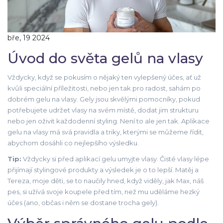
bře, 19 2024
Úvod do světa gelů na vlasy
Vždycky, když se pokusím o nějaký ten vylepšený účes, ať už
kvůli speciální příležitosti, nebo jen tak pro radost, sahám po
dobrém gelu na vlasy. Gely jsou skvělými pomocníky, pokud
potřebujete udržet vlasy na svém místě, dodat jim strukturu
nebo jen oživit každodenní styling. Není to ale jen tak. Aplikace
gelu na vlasy má svá pravidla a triky, kterými se můžeme řídit,
abychom dosáhli co nejlepšího výsledku.
Tip:
Vždycky si před aplikací gelu umyjte vlasy. Čisté vlasy lépe
přijímají stylingové produkty a výsledek je o to lepší. Matěj a
Tereza, moje děti, se to naučily hned, když viděly, jak Max, náš
pes, si užívá svoje koupele před tím, než mu uděláme hezký
účes (ano, občas i něm se dostane trocha gely).