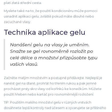
platí zlatá střední cesta.
Myslete také na to, že použití kondicionéru může pomoci
usnadnit aplikaci gelu, zvláště pokud máte dlouhé nebo
zacuchané vlasy.
Technika aplikace gelu
Nanášení gelu na vlasy je uměním.
Snažte se gel rovnoměrně rozložit po
celé délce a množství přizpůsobte typu
vašich vlasů.
Začněte malým množstvím a postupně přidávejte. Nejlepší je
nanést gel na dlaně, prohřát ho třením rukou a pak jemně
procházet prsty skrz vlasy od kořínků ke konečkům. Můžete
použít hřeben nebo kartáč pro rovnoměrnější rozložení.
TIP: Použitím malého množství gelu v různých vrstvách
dosáhnete lepší kontroly nad účesem a vyvarujete se přílišného