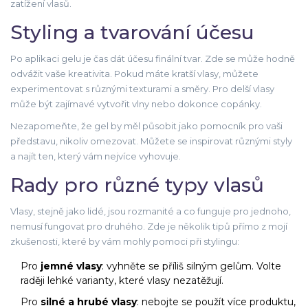
zatížení vlasů.
Styling a tvarování účesu
Po aplikaci gelu je čas dát účesu finální tvar. Zde se může hodně
odvážit vaše kreativita. Pokud máte kratší vlasy, můžete
experimentovat s různými texturami a směry. Pro delší vlasy
může být zajímavé vytvořit vlny nebo dokonce copánky.
Nezapomeňte, že gel by měl působit jako pomocník pro vaši
představu, nikoliv omezovat. Můžete se inspirovat různými styly
a najít ten, který vám nejvíce vyhovuje.
Rady pro různé typy vlasů
Vlasy, stejně jako lidé, jsou rozmanité a co funguje pro jednoho,
nemusí fungovat pro druhého. Zde je několik tipů přímo z mojí
zkušenosti, které by vám mohly pomoci při stylingu:
Pro
jemné vlasy
: vyhněte se příliš silným gelům. Volte
raději lehké varianty, které vlasy nezatěžují.
Pro
silné a hrubé vlasy
: nebojte se použít více produktu,