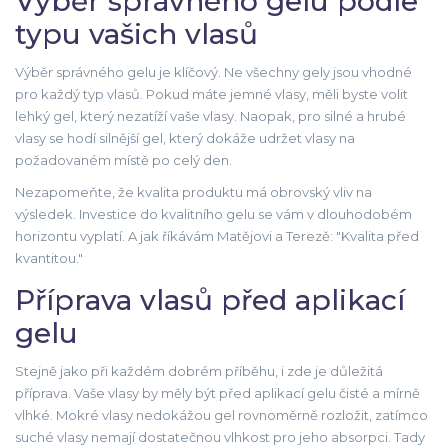
Výběr správného gelu podle
typu vašich vlasů
Výběr správného gelu je klíčový. Ne všechny gely jsou vhodné
pro každý typ vlasů. Pokud máte jemné vlasy, měli byste volit
lehký gel, který nezatíží vaše vlasy. Naopak, pro silné a hrubé
vlasy se hodí silnější gel, který dokáže udržet vlasy na
požadovaném místě po celý den.
Nezapomeňte, že kvalita produktu má obrovský vliv na
výsledek. Investice do kvalitního gelu se vám v dlouhodobém
horizontu vyplatí. A jak říkávám Matějovi a Terezě: "Kvalita před
kvantitou."
Příprava vlasů před aplikací
gelu
Stejně jako při každém dobrém příběhu, i zde je důležitá
příprava. Vaše vlasy by měly být před aplikací gelu čisté a mírně
vlhké. Mokré vlasy nedokážou gel rovnoměrně rozložit, zatímco
suché vlasy nemají dostatečnou vlhkost pro jeho absorpci. Tady