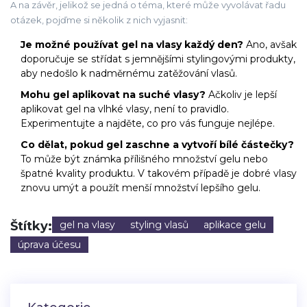
A na závěr, jelikož se jedná o téma, které může vyvolávat řadu
otázek, pojďme si několik z nich vyjasnit:
Je možné používat gel na vlasy každý den?
Ano, avšak
doporučuje se střídat s jemnějšími stylingovými produkty,
aby nedošlo k nadměrnému zatěžování vlasů.
Mohu gel aplikovat na suché vlasy?
Ačkoliv je lepší
aplikovat gel na vlhké vlasy, není to pravidlo.
Experimentujte a najděte, co pro vás funguje nejlépe.
Co dělat, pokud gel zaschne a vytvoří bílé částečky?
To může být známka přílišného množství gelu nebo
špatné kvality produktu. V takovém případě je dobré vlasy
znovu umýt a použít menší množství lepšího gelu.
Štítky:
gel na vlasy
styling vlasů
aplikace gelu
úprava účesu