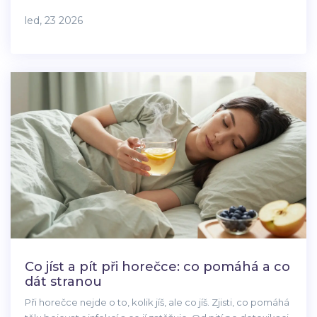
pomáhají kloubům a jak je správně vařit.
led, 23 2026
Co jíst a pít při horečce: co pomáhá a co
dát stranou
Při horečce nejde o to, kolik jíš, ale co jíš. Zjisti, co pomáhá