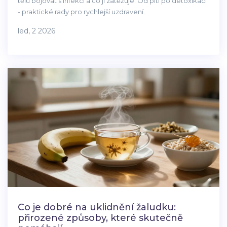
tělu bojovat s infekcí a co jí zatěžuje. Od pití po detoxikaci
- praktické rady pro rychlejší uzdravení.
led, 2 2026
Co je dobré na uklidnění žaludku:
přirozené způsoby, které skutečně