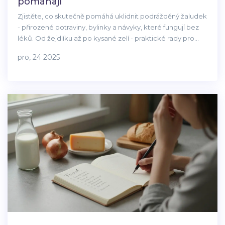
pomáhají
Zjistěte, co skutečně pomáhá uklidnit podrážděný žaludek
- přirozené potraviny, bylinky a návyky, které fungují bez
léků. Od žejdlíku až po kysané zelí - praktické rady pro
trvalý klid.
pro, 24 2025