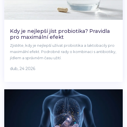
Kdy je nejlepší jíst probiotika? Pravidla
pro maximální efekt
Zjistěte, kdy je nejlepší užívat probiotika a laktobacily pro
maximální efekt. Podrobné rady o kombinaci s antibiotiky,
jídlem a správném času užití.
dub, 24 2026