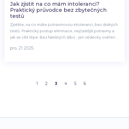
Jak zjistit na co mám intoleranci?
Praktický průvodce bez zbytečných
testů
Zjistěte, na co máte potravinovou intoleranci, bez drahých
testů. Praktický postup eliminace, nejčastější potraviny a
jak se cítit lépe. Bez falešných slibů - jen vědecky ověřený
způsob.
pro, 21 2025
1
2
3
4
5
6