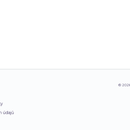
© 2026
ky
h údajů