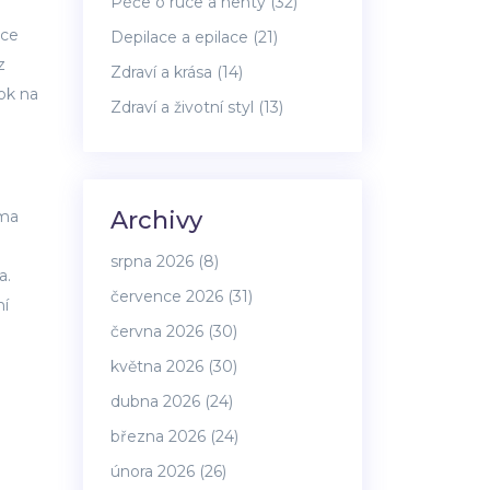
Péče o ruce a nehty
(32)
ace
Depilace a epilace
(21)
z
Zdraví a krása
(14)
ok na
Zdraví a životní styl
(13)
Archivy
ima
srpna 2026
(8)
a.
července 2026
(31)
ní
června 2026
(30)
května 2026
(30)
dubna 2026
(24)
března 2026
(24)
února 2026
(26)