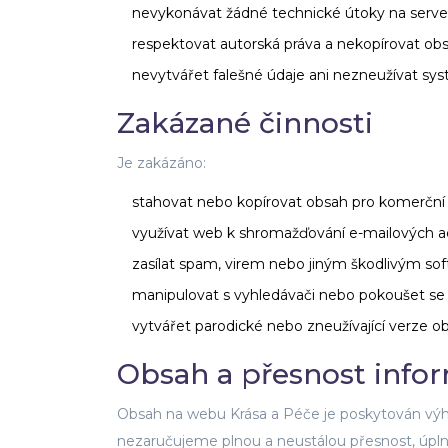
nevykonávat žádné technické útoky na server
respektovat autorská práva a nekopírovat ob
nevytvářet falešné údaje ani nezneužívat sys
Zakázané činnosti
Je zakázáno:
stahovat nebo kopírovat obsah pro komerční
využívat web k shromažďování e-mailových a
zasílat spam, virem nebo jiným škodlivým s
manipulovat s vyhledávači nebo pokoušet s
vytvářet parodické nebo zneužívající verze o
Obsah a přesnost info
Obsah na webu Krása a Péče je poskytován vý
nezaručujeme plnou a neustálou přesnost, úpln