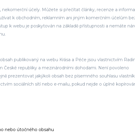
 nekomerční účely. Můžete si přečítat články, recenze a inform
používat k obchodním, reklamním ani jiným komerčním účelům be
stup k webu je poskytován na základě přístupnosti a nemáte nár
hu.
iný obsah publikovaný na webu Krása a Péče jsou vlastnictvím Rad
 České republiky a mezinárodními dohodami. Není povoleno
eřejně prezentovat jakýkoli obsah bez písemného souhlasu vlastník
ictvím sociálních sítí nebo e-mailu, pokud nejde o úplné kopírová
ního nebo útočného obsahu