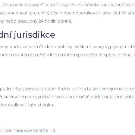
a
„jak jsou k dispozici“
. Vlastník vylučuje jakékoliv záruky, buď výs
i, vhodnosti pro určitý účel nebo neporušování práv třetích stra
ný nebo dostupný 24 hodin denně.
ní jurisdikce
ány podle zákonů České republiky. Veškeré spory vyplývající z t
oudním systémem. Soudním místem pro veškeré spory je Brno, 
ní podmínky v jakékoliv době. Každá změna bude zveřejněna na té
. Pokračováním ve využívání webu po změně podmínek souhlasíte
ontrollovat tuto stránku.
ch podmínek se obraťte na: