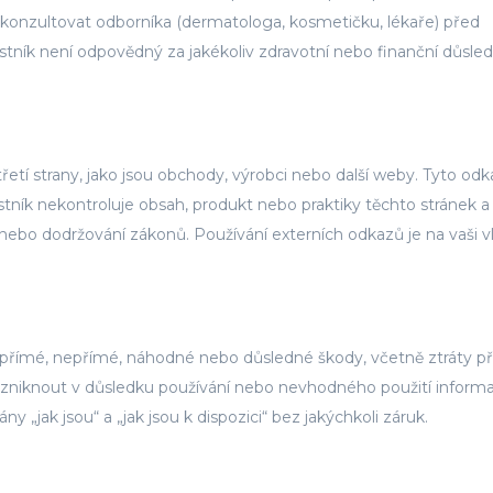
 konzultovat odborníka (dermatologa, kosmetičku, lékaře) před
stník není odpovědný za jakékoliv zdravotní nebo finanční důsle
tí strany, jako jsou obchody, výrobci nebo další weby. Tyto odk
stník nekontroluje obsah, produkt nebo praktiky těchto stránek a
nebo dodržování zákonů. Používání externích odkazů je na vaši vl
i
 přímé, nepřímé, náhodné nebo důsledné škody, včetně ztráty př
zniknout v důsledku používání nebo nevhodného použití informa
„jak jsou“ a „jak jsou k dispozici“ bez jakýchkoli záruk.