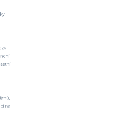
dky
azy
 není
astní
íjmů,
cí na