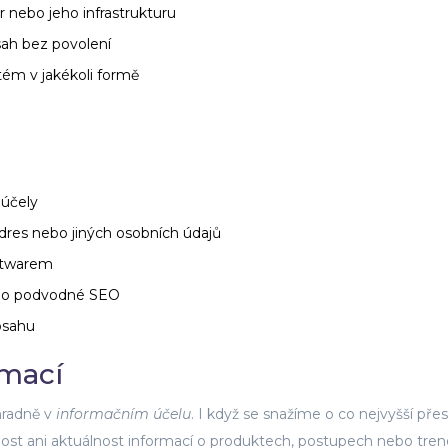
 nebo jeho infrastrukturu
sah bez povolení
tém v jakékoli formě
 účely
dres nebo jiných osobních údajů
oftwarem
e o podvodné SEO
bsahu
rmací
hradně v
informačním účelu
. I když se snažíme o co nejvyšší pře
ost ani aktuálnost informací o produktech, postupech nebo tre