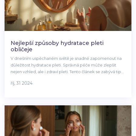
Nejlepší způsoby hydratace pleti
obličeje
V dnešním uspěchaném světě je snadné zapomenout na
důležitost hydratace pleti. Správná péče může zlepšit
nejen vzhled, ale i zdraví pleti. Tento článek se zabývá tipy
a technikami k dosažení dokonale hydratované pokožky.
říj, 31 2024
Podíváme se na vhodné přípravky, které můžete začlenit
do své každodenní rutiny. Naučíme se také, jak
přizpůsobit péči individuálním potřebám vaší pleti.