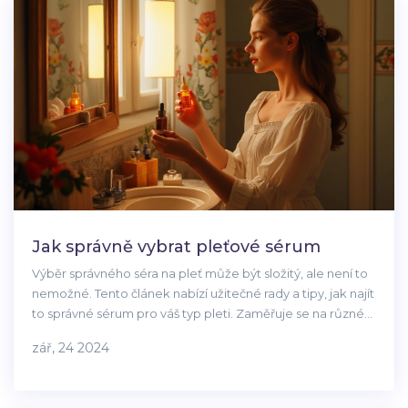
Jak správně vybrat pleťové sérum
Výběr správného séra na pleť může být složitý, ale není to
nemožné. Tento článek nabízí užitečné rady a tipy, jak najít
to správné sérum pro váš typ pleti. Zaměřuje se na různé
typy sér a jejich účinky na pleť, stejně jako na to, na co si
zář, 24 2024
dávat pozor při jejich výběru.