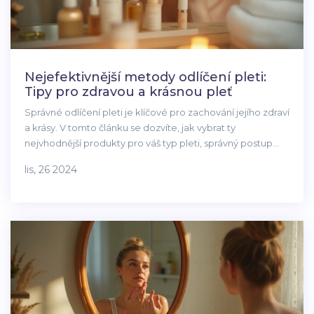
Nejefektivnější metody odlíčení pleti:
Tipy pro zdravou a krásnou pleť
Správné odlíčení pleti je klíčové pro zachování jejího zdraví
a krásy. V tomto článku se dozvíte, jak vybrat ty
nejvhodnější produkty pro váš typ pleti, správný postup
odlíčení a proč je důležité odlíčit se i po náročném dni.
lis, 26 2024
Navíc obdržíte tipy, jak pečovat o pleť přirozenými
metodami. Cílem je, aby vaše pleť byla svěží, zářivá a bez
zbytečných problémů.