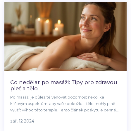
Co nedělat po masáži: Tipy pro zdravou
pleť a tělo
Po masáži je důležité věnovat pozornost několika
klíčovým aspektům, aby vaše pokožka i tělo mohly plně
využít výhod této terapie. Tento článek poskytuje cenné
rady, čemu se vyhnout, aby vaše pleť zůstala zdravá a vy
zář, 12 2024
jste se cítili dobře.