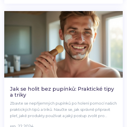
Jak se holit bez pupínků: Praktické tipy
a triky
Zbavte se nepříjemných pupínků po holení pomocí našich
praktických tipů a triků. Naučte se, jak správně připravit
pleť, jaké produkty používat a jaký postup zvolit pro
hladkou a zdravou pokožku bez podráždění.
srp, 22 2024