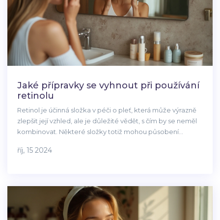
Jaké přípravky se vyhnout při používání
retinolu
Retinol je účinná složka v péči o pleť, která může výrazně
zlepšit její vzhled, ale je důležité vědět, s čím by se neměl
kombinovat. Některé složky totiž mohou působení
retinolu oslabit, nebo dokonce způsobit podráždění
říj, 15 2024
pokožky. Tento článek poskytuje užitečné informace o
tom, jak se retinol správně používat a s čím jej raději
nekombinovat. Kromě praktických tipů zde naleznete i
rady pro bezpečné použití retinolu v každodenní rutině.