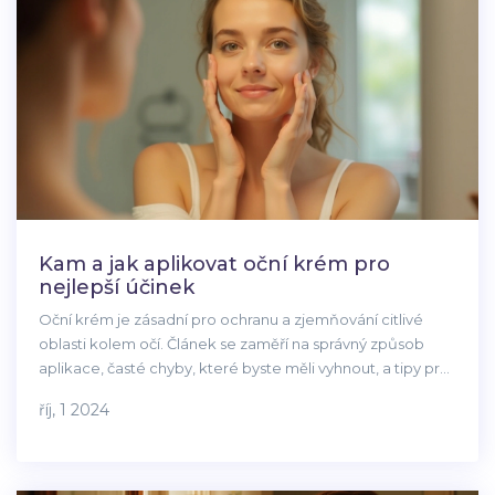
Kam a jak aplikovat oční krém pro
nejlepší účinek
Oční krém je zásadní pro ochranu a zjemňování citlivé
oblasti kolem očí. Článek se zaměří na správný způsob
aplikace, časté chyby, které byste měli vyhnout, a tipy pro
maximální efektivitu. Budeme se také zabývat, kdy je
říj, 1 2024
nejlepší čas aplikovat krém a jaké ingredience hledat.