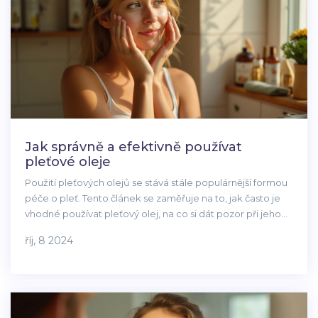
Jak správně a efektivně používat
pleťové oleje
Použití pleťových olejů se stává stále populárnější formou
péče o pleť. Tento článek se zaměřuje na to, jak často je
vhodné používat pleťový olej, na co si dát pozor při jeho
výběru a aplikaci. Najdete zde tipy, jak zahrnout oleje do
říj, 8 2024
vaší denní rutiny bez ohledu na typ pleti. Přinášíme vám
odborné rady a fakta o výhodách i rizicích tohoto trendu.