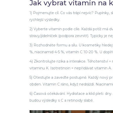
Jak vybrat vitamin na 
1) Pojmenujte cíl. Co vás trápí nejvíc? Pupínky, sk
rychlejší výsledky.
2) Vyberte vitamin podle cíle. Každá potíž má dv
stravy/jídelníček (podpora zevnitř). Typicky je n
3) Rozhodněte formu a sílu. U kosmetiky hledejte
%, niacinamid 4-5 %, vitamín C 10-20 %. U doplň
4) Zkontrolujte rizika a interakce. Těhotenství =
vitaminu K. Isotretinoin = nepřidávat vitamin A
5) Otestujte a zaveďte postupně. Každý nový pr
obden. Vitamin C ráno, když nedráždí. Niacinamid
6) Časová očekávání. Hydratace a klid pleti: dn
budou výsledky s C a retinoidy slabé.