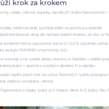
kůži krok za krokem
vrny, vrásky, citlivost, šupinky, zarudnutí? Jedna hlavní priorita =
ě páky: lokální produkt (rychlejší efekt na povrchu) a doplněk
ejlepší kombinovat obojí, ale začněte jedním krokem, ať víte, co f
 konkrétní formy a procenta: retinol 0,1-0,3 % (začátek), retinal
ků sledujte RHP/NRV a horní limity (UL).
 ne retinoidy a ne vysoké dávky vitaminu A. Warfarin = stabilní pří
. ledviny/srdce = opatrně s vysokými dávkami D a vápníku.
odukt nejdřív patch test (za ucho). Retinoid 2× týdně, postupně 
 je většinou snesitelný i denně.
y. Pigmentace a vrásky: týdny až 3 měsíce. Akné: 6-12 týdnů. Bez