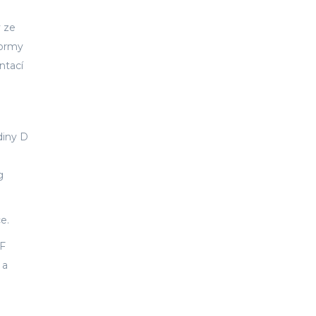
y ze
formy
ntací
diny D
g
e.
PF
 a