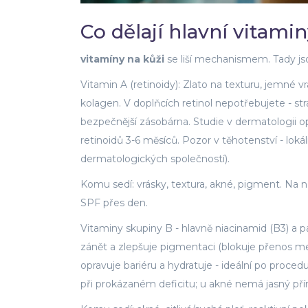
Co dělají hlavní vitaminy
vitamíny na kůži
se liší mechanismem. Tady jsou
Vitamin A (retinoidy): Zlato na texturu, jemné v
kolagen. V doplňcích retinol nepotřebujete - st
bezpečnější zásobárna. Studie v dermatologii o
retinoidů 3-6 měsíců. Pozor v těhotenství - loká
dermatologických společností).
Komu sedí: vrásky, textura, akné, pigment. Na
SPF přes den.
Vitaminy skupiny B - hlavně niacinamid (B3) a p
zánět a zlepšuje pigmentaci (blokuje přenos mela
opravuje bariéru a hydratuje - ideální po proce
při prokázaném deficitu; u akné nemá jasný pří