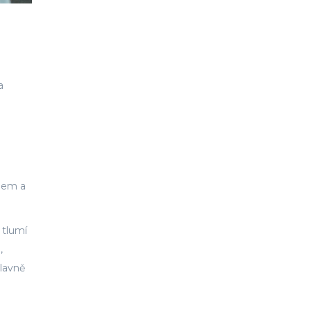
a
adem a
 tlumí
,
hlavně