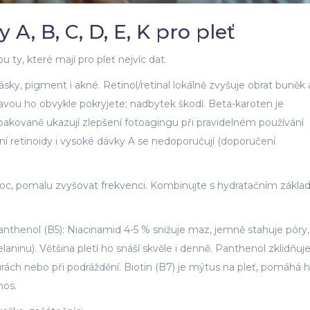
 A, B, C, D, E, K pro pleť
 ty, které mají pro pleť nejvíc dat.
rásky, pigment i akné. Retinol/retinal lokálně zvyšuje obrat buněk 
ravou ho obvykle pokryjete; nadbytek škodí. Beta-karoten je
pakovaně ukazují zlepšení fotoagingu při pravidelném používání
lní retinoidy i vysoké dávky A se nedoporučují (doporučení
 noc, pomalu zvyšovat frekvenci. Kombinujte s hydratačním zákl
anthenol (B5): Niacinamid 4-5 % snižuje maz, jemně stahuje póry,
ninu). Většina pletí ho snáší skvěle i denně. Panthenol zklidňuje
durách nebo při podráždění. Biotin (B7) je mýtus na pleť, pomáhá 
nos.