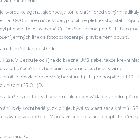
kožka, začátečníci.
je tvorbu kolagenu, sjednocuje tón a chrání před volnými radikál
a 10-20 %, ale může štípat; pro citlivé pleti existují stabilnější 
yl phosphate, ethylovaná C). Používejte ráno pod SPF. U pigme
lepšení jemných linek a fotopoškození při pravidelném použití.
rnutí, městské prostředí.
 kůže. V Česku je od října do března UVB slabé, takže krevní hla
 souviset s častějším zhoršením ekzému a suchostí v zimě.
imě je obvykle bezpečná; horní limit (UL) pro dospělé je 100 µ
vou hladinu 25(OH)D.
ta kůže. Není to „rychlý krém“, ale dobrý základ v zimním půlroc
rání lipidy kožní bariéry, zklidňuje, bývá součástí sér a krémů i S
oké dávky nejsou potřeba. V potravinách ho snadno doplníte ořechy
 a vitamínu C.