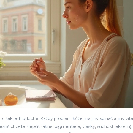
 to tak jednoduché. Každý problém kůže má jiný spínač a jiný vit
 přesně chcete zlepšit (akné, pigmentace, vrásky, suchost, ekzém),