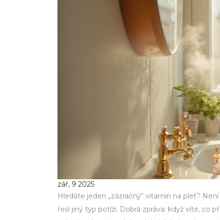
zář, 9 2025
Hledáte jeden „zázračný“ vitamin na pleť? Není
řeší jiný typ potíží. Dobrá zpráva: když víte, co