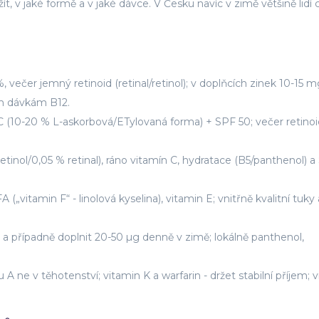
t, v jaké formě a v jaké dávce. V Česku navíc v zimě většině lidí 
, večer jemný retinoid (retinal/retinol); v doplňcích zinek 10-15 
m dávkám B12.
C (10-20 % L-askorbová/ETylovaná forma) + SPF 50; večer retinoi
retinol/0,05 % retinal), ráno vitamín C, hydratace (B5/panthenol) 
 („vitamin F“ - linolová kyselina), vitamin E; vnitřně kvalitní tuky 
 a případně doplnit 20-50 µg denně v zimě; lokálně panthenol,
A ne v těhotenství; vitamin K a warfarin - držet stabilní příjem; 