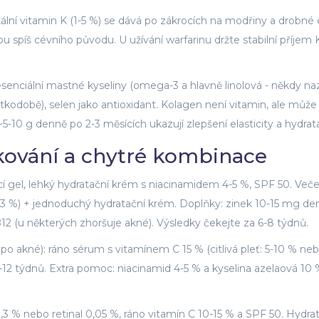
Lokální vitamin K (1-5 %) se dává po zákrocích na modřiny a drobné
spíš cévního původu. U užívání warfarinu držte stabilní příjem 
 esenciální mastné kyseliny (omega-3 a hlavně linolová - někdy n
átkodobě), selen jako antioxidant. Kolagen není vitamin, ale může
~5-10 g denně po 2-3 měsících ukazují zlepšení elasticity a hydrat
vkování a chytré kombinace
cí gel, lehký hydratační krém s niacinamidem 4-5 %, SPF 50. Veče
-0,3 %) + jednoduchý hydratační krém. Doplňky: zinek 10-15 mg d
2 (u některých zhoršuje akné). Výsledky čekejte za 6-8 týdnů.
po akné): ráno sérum s vitamínem C 15 % (citlivá pleť: 5-10 % ne
-12 týdnů. Extra pomoc: niacinamid 4-5 % a kyselina azelaová 10 
-0,3 % nebo retinal 0,05 %, ráno vitamín C 10-15 % a SPF 50. Hydra