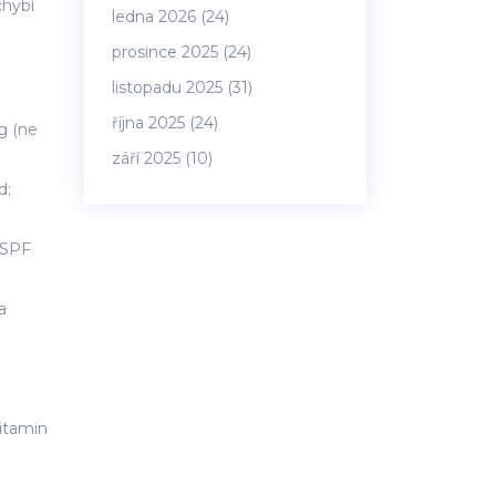
chybí
ledna 2026
(24)
prosince 2025
(24)
listopadu 2025
(31)
října 2025
(24)
mg (ne
září 2025
(10)
d;
a SPF
a
vitamin