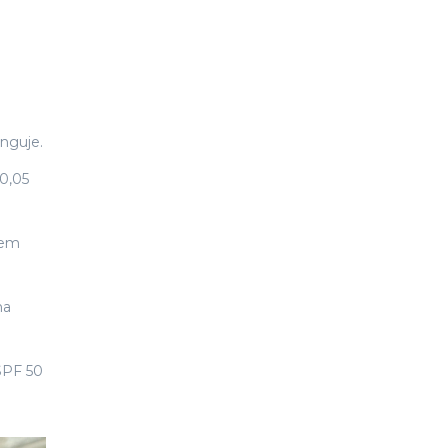
unguje.
 0,05
jem
na
 SPF 50