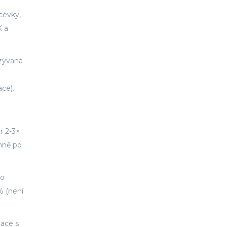
 cévky,
K a
azývaná
ace).
r 2-3×
enně po
bo
% (není
tace s