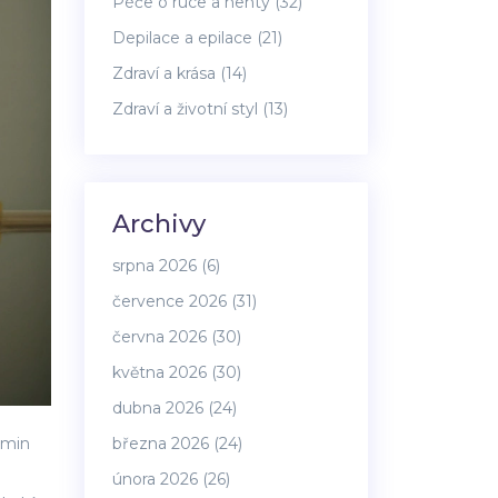
Péče o ruce a nehty
(32)
Depilace a epilace
(21)
Zdraví a krása
(14)
Zdraví a životní styl
(13)
Archivy
srpna 2026
(6)
července 2026
(31)
června 2026
(30)
května 2026
(30)
dubna 2026
(24)
března 2026
(24)
amin
února 2026
(26)