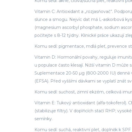
Komu sedí: akné, citlivá/suchá pleť, reaktivní po
Vitamin C: Antioxidant a „rozjasňovač“. Podporu
slunce a smogu. Nejvíc dat má L-askorbová kyselin
(magnesium ascorbyl phosphate, sodium ascorb
počítejte s 8-12 týdny. Klinické práce ukazují z
Komu sedí: pigmentace, mdlá pleť, prevence stá
Vitamin D: Hormonální povahy, reguluje imunitu
u populace často klesají. Nižší vitamin D může
Suplementace 20-50 µg (800-2000 IU) denně v z
(EFSA). Před vyššími dávkami se vyplatí znát s
Komu sedí: suchost, zimní ekzém, celková imuni
Vitamin E: Tukový antioxidant (alfa-tokoferol). Ch
(stabilizuje filtry). V doplňcích stačí RHP; vys
semínky.
Komu sedí: suchá, reaktivní pleť, doplněk k SPF