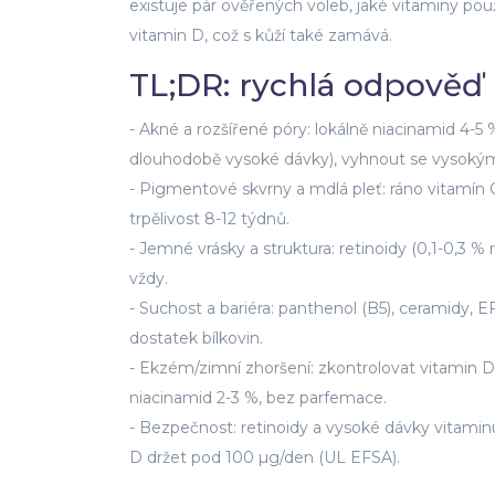
existuje pár ověřených voleb, jaké vitaminy použí
vitamin D, což s kůží také zamává.
TL;DR: rychlá odpověď
- Akné a rozšířené póry: lokálně niacinamid 4-5 %
dlouhodobě vysoké dávky), vyhnout se vysoký
- Pigmentové skvrny a mdlá pleť: ráno vitamín 
trpělivost 8-12 týdnů.
- Jemné vrásky a struktura: retinoidy (0,1-0,3 % 
vždy.
- Suchost a bariéra: panthenol (B5), ceramidy, EFA
dostatek bílkovin.
- Ekzém/zimní zhoršení: zkontrolovat vitamin D
niacinamid 2-3 %, bez parfemace.
- Bezpečnost: retinoidy a vysoké dávky vitaminu 
D držet pod 100 µg/den (UL EFSA).