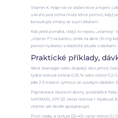
Vitamin K: Hraje roli ve srážení krve a hojení. 
u kruhů pod očima může lehce pomoci, když jsou 
konzultujte změny se svým lékařem.
Kdo ještě pomáhá, i když to nejsou „vitaminy“:
„vitamin F“) na bariéru; zinek na akné (15 mg kr
pomoci hydrataci a elasticitě (studie s dávkami 
Praktické příklady, dá
Akné (teenager nebo dospělý): ráno jemný čisti
týdně retinoid (retinal 0,05 % nebo retinol 0,2
jídle 2-3 měsíce; vyhnout se vysokým dávkám B1
Pigmentace (sluneční skvrny, pozánětlivé fleky 
SAP/MAP), SPF 50. Večer retinoid + trpělivost 8
vitamin, ale skvěle spolupracuje).
První vrásky a textura (25-40): večer retinol 0,1