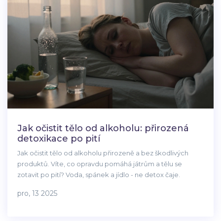
Jak očistit tělo od alkoholu: přirozená
detoxikace po pití
Jak očistit tělo od alkoholu přirozeně a bez škodlivých
produktů. Víte, co opravdu pomáhá játrům a tělu se
zotavit po pití? Voda, spánek a jídlo - ne detox čaje.
pro, 13 2025