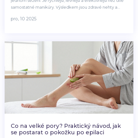
jednom sezení. Je rychlejší, levnější a efektivnější než dvě
samostatné manikúry. Výsledkem jsou zdravé nehty a
měkká kůže - pro ruce i nohy.
pro, 10 2025
Co na velké pory? Praktický návod, jak
se postarat o pokožku po epilaci