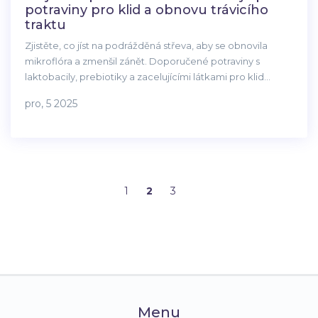
potraviny pro klid a obnovu trávicího
traktu
Zjistěte, co jíst na podrážděná střeva, aby se obnovila
mikroflóra a zmenšil zánět. Doporučené potraviny s
laktobacily, prebiotiky a zacelujícími látkami pro klid
trávicího traktu.
pro, 5 2025
1
2
3
Menu