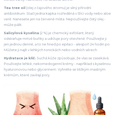
Tea tree oil
(olej z čajového stromu) je silný přírodní
antibiotikum. Stačí jedna kapka rozředěná v lžíci vody nebo aloe
verě. Nanesete jen na červené místa. Nepoužívejte čistý olej -
může pálit.
Salicylová kyselina
(2 %) je chemický exfoliant, který
odstraňuje mrtvé buňky a udržuje pory otevřené. Používejte ji
jen jednou denně, a to ne hned po epilaci - alespoň 24 hodin po.
Můžete ji najít v lehkých tonickách nebo vodních sérech.
Hydratace je klíč.
Suchá kůže způsobuje, že vlas se zasekává.
Používejte lehké, nekomedogenní krémy - například s kyselinou
hyaluronovou nebo glycerinem. Vyhněte se těžkým mastným
krémům, které zavírají pory.