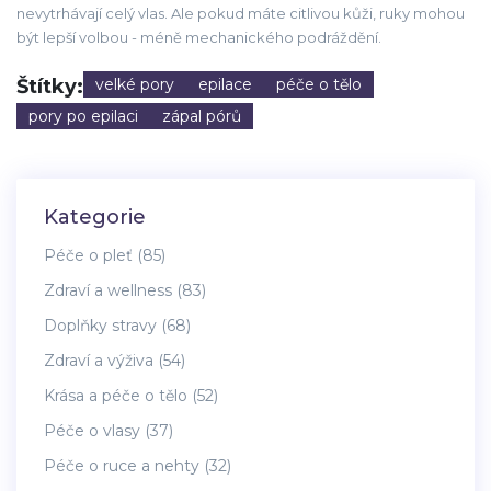
nevytrhávají celý vlas. Ale pokud máte citlivou kůži, ruky mohou
být lepší volbou - méně mechanického podráždění.
Štítky:
velké pory
epilace
péče o tělo
pory po epilaci
zápal pórů
Kategorie
Péče o pleť
(85)
Zdraví a wellness
(83)
Doplňky stravy
(68)
Zdraví a výživa
(54)
Krása a péče o tělo
(52)
Péče o vlasy
(37)
Péče o ruce a nehty
(32)