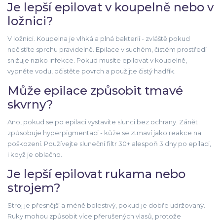
Je lepší epilovat v koupelně nebo v
ložnici?
V ložnici. Koupelna je vlhká a plná bakterií - zvláště pokud
nečistíte sprchu pravidelně. Epilace v suchém, čistém prostředí
snižuje riziko infekce. Pokud musíte epilovat v koupelně,
vypněte vodu, očistěte povrch a použijte čistý hadřík.
Může epilace způsobit tmavé
skvrny?
Ano, pokud se po epilaci vystavíte slunci bez ochrany. Zánět
způsobuje hyperpigmentaci - kůže se ztmaví jako reakce na
poškození. Používejte sluneční filtr 30+ alespoň 3 dny po epilaci,
i když je oblačno.
Je lepší epilovat rukama nebo
strojem?
Stroj je přesnější a méně bolestivý, pokud je dobře udržovaný.
Ruky mohou způsobit více přerušených vlasů, protože