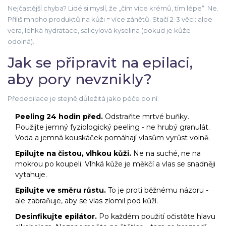
Nejčastější chyba? Lidé si myslí, že „čím více krémů, tím lépe“. Ne.
Příliš mnoho produktů na kůži = více zánětů. Stačí 2-3 věci: aloe
vera, lehká hydratace, salicylová kyselina (pokud je kůže
odolná).
Jak se připravit na epilaci,
aby pory nevznikly?
Předepilace je stejně důležitá jako péče po ní.
Peeling 24 hodin před.
Odstraňte mrtvé buňky.
Použijte jemný fyziologický peeling - ne hrubý granulát.
Voda a jemná kouskáček pomáhají vlasům vyrůst volně.
Epilujte na čistou, vlhkou kůži.
Ne na suché, ne na
mokrou po koupeli. Vlhká kůže je měkčí a vlas se snadněji
vytahuje.
Epilujte ve směru růstu.
To je proti běžnému názoru -
ale zabraňuje, aby se vlas zlomil pod kůží.
Desinfikujte epilátor.
Po každém použití očistěte hlavu