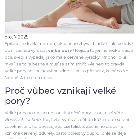
pro, 7 2025
Epilace je skvělá metoda, jak dlouho zbývat hladké - ale co když
po ní začnou vyrůstat
velké pory
? Nejsou to jen nehezké, často
bolí, svědí a vypadají jako malé červené vyrážky. Mnoho lidí si
myslí, že to je běžné a musí se s tím smířit. Ale není to pravda.
Velké pory nejsou nevyhnutelné - jsou to příznaky, že něco šlo
špatně. A to se dá opravit.
Proč vůbec vznikají velké
pory?
Velké pory po epilaci nejsou skutečně pory - jsou to
záněty
vlasových folikulů
. Když vlas vyrůstá zpět do kůže nebo se v ní
zasekne, tělo ho považuje za cizí tělísko. Začne ho útočit - a
vznikne červený, zduřelý, často bolestivý pupík. Tohle se děje