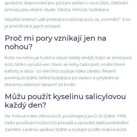
společné doporučení pro péči po epilaci v roce 2024. Základní
principy jsou stejné všude: čistota, mírnost, hydratace.
Největší změna? Lidé přestali považovat pory za „normální“. A to
je první krok k jejich zmizení.
Proč mi pory vznikají jen na
nohou?
Kůže na nohou je hustší a vlas je častěji silnější. Když se zlomí pod
kůží, těžko vyrůstá ven. Navíc se nohy často potí, nosíte těsné
kalhoty a obuv - to všechno zvyšuje riziko zánětu. Řešení:
peeling 2x týdně, lehká hydratace po epilaci a vyhýbání se
těsnému oblečení alespoň 24 hodin.
Můžu použít kyselinu salicylovou
každý den?
Ne. Pokud máte citlivou kůži, používejte ji jen 2-3x týdně. Příliš
časté používání může kůži přesušit a způsobit další podráždění.
Začněte s jednou aplikací týdně a zvyšujte podle reakce kůže.