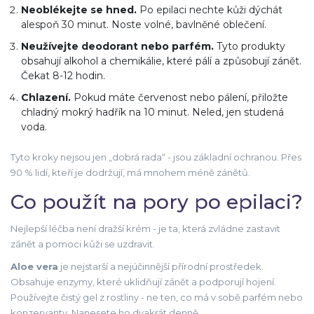
Neoblékejte se hned.
Po epilaci nechte kůži dýchát
alespoň 30 minut. Noste volné, bavlněné oblečení.
Neužívejte deodorant nebo parfém.
Tyto produkty
obsahují alkohol a chemikálie, které pálí a způsobují zánět.
Čekat 8-12 hodin.
Chlazení.
Pokud máte červenost nebo pálení, přiložte
chladný mokrý hadřík na 10 minut. Neled, jen studená
voda.
Tyto kroky nejsou jen „dobrá rada“ - jsou základní ochranou. Přes
90 % lidí, kteří je dodržují, má mnohem méně zánětů.
Co použít na pory po epilaci?
Nejlepší léčba není dražší krém - je ta, která zvládne zastavit
zánět a pomoci kůži se uzdravit.
Aloe vera
je nejstarší a nejúčinnější přírodní prostředek.
Obsahuje enzymy, které uklidňují zánět a podporují hojení.
Používejte čistý gel z rostliny - ne ten, co má v sobě parfém nebo
konzervanty. Nanesete ho dvakrát denně.