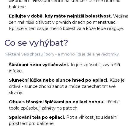
alkoholem. Nezapomeňte na štětice - tam se hromadí
bakterie.
Epilujte v době, kdy máte nejnižší bolestivost.
Většina
žen má nižší citlivost v prvních dnech po menstruaci.
Epilace v ten čas je méně bolestivá a kůže lépe reaguje.
Co se vyhýbat?
Některé věci zhoršují pory - a mnoho lidí je dělá nevědomky.
Škrábaní nebo vytlačování.
To jen způsobí jizvy a šíří
infekci.
Sluneční lůžka nebo slunce hned po epilaci.
Kůže je
citlivá - slunce zhorší zánět a může zanechat tmavé
skvrny.
Obuv s těsnými špičkami po epilaci nohou.
Tření a
teplo způsobují záněty na patech.
Spalování těla po epilaci.
Pot a vlhkost jsou ideální
prostředí pro bakterie.