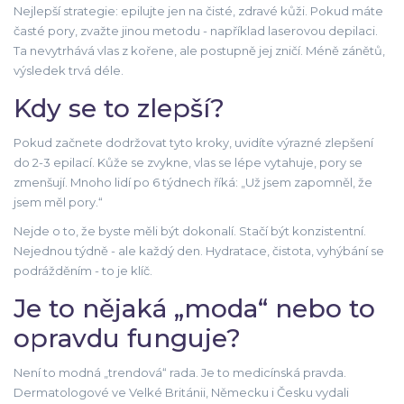
Nejlepší strategie: epilujte jen na čisté, zdravé kůži. Pokud máte
časté pory, zvažte jinou metodu - například laserovou depilaci.
Ta nevytrhává vlas z kořene, ale postupně jej zničí. Méně zánětů,
výsledek trvá déle.
Kdy se to zlepší?
Pokud začnete dodržovat tyto kroky, uvidíte výrazné zlepšení
do 2-3 epilací. Kůže se zvykne, vlas se lépe vytahuje, pory se
zmenšují. Mnoho lidí po 6 týdnech říká: „Už jsem zapomněl, že
jsem měl pory.“
Nejde o to, že byste měli být dokonalí. Stačí být konzistentní.
Nejednou týdně - ale každý den. Hydratace, čistota, vyhýbání se
podrážděním - to je klíč.
Je to nějaká „moda“ nebo to
opravdu funguje?
Není to modná „trendová“ rada. Je to medicínská pravda.
Dermatologové ve Velké Británii, Německu i Česku vydali