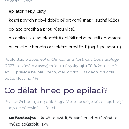
nejčastěji, když:
epilátor nebyl čistý
kožní povrch nebyl dobře připravený (např. suchá kůže)
epilace probíhala proti růstu vlasů
po epilaci jste se okamžitě oblékli nebo použili deodorant
pracujete v horkém a vlhkém prostředí (např. po sportu)
Podle studie z
Journal of Clinical and Aesthetic Dermatology
(2023) se záněty vlasových folikulů vyskytují u 38 % žen, které
epilují pravidelně. Ale u těch, kteří dodržují základní pravidla
péče, klesá na 7 %.
Co dělat hned po epilaci?
Prvních 24 hodin je nejdůležitější. V této době je kůže nejcitlivější
a nejvíce náchylná k infekci.
Nečesávejte.
I když to svědí, česání jen zhorší zánět a
může způsobit jizvy.