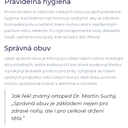
Pravidelná hygiena
Prvním krokem k udržování zdravých nohou je jejich pravidelná
hygiena. Každodenní mytí nohou je nezbytné, aby se zabránilo
hromadění potu a nečistot, které mohou vést k nepříjemným
pachům nebo infekcím. Po mytí nezapomeňte nohy důkladně
osušit, zejména mezi prsty, kde se často drží vlhkost.
Správná obuv
Výběr správné obuvi je klíčový pro zdraví vašich nohou. Investujte
do pohodlných, dobře padnoucích bot, které podporují klenbu
a poskytují dostatek prostoru pro prsty. Vyhýbejte se nošení
vysokých podpatků nebo úzkých bot po delší dobu, protože
mohou způsobovat bolesti a deformace chodidel.
Jak řekl známý ortoped Dr. Martin Suchý,
„Správná obuv je základem nejen pro
zdravé nohy, ale i pro celkové držení
těla.“