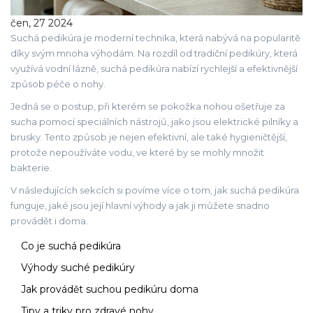
čen, 27 2024
Suchá pedikúra je moderní technika, která nabývá na popularitě
díky svým mnoha výhodám. Na rozdíl od tradiční pedikúry, která
využívá vodní lázně, suchá pedikúra nabízí rychlejší a efektivnější
způsob péče o nohy.
Jedná se o postup, při kterém se pokožka nohou ošetřuje za
sucha pomocí speciálních nástrojů, jako jsou elektrické pilníky a
brusky. Tento způsob je nejen efektivní, ale také hygieničtější,
protože nepoužíváte vodu, ve které by se mohly množit
bakterie.
V následujících sekcích si povíme více o tom, jak suchá pedikúra
funguje, jaké jsou její hlavní výhody a jak ji můžete snadno
provádět i doma.
Co je suchá pedikúra
Výhody suché pedikúry
Jak provádět suchou pedikúru doma
Tipy a triky pro zdravé nohy