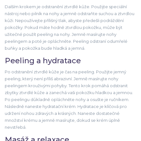
Dalším krokem je odstranění ztvrdlé kůže. Použijte speciální
nástroj nebo pilník na nohy a jemně odstraňte suchou a ztvrdlou
kůži. Nepoužívejte přílišný tlak, abyste předešli podráždění
pokožky. Pokud máte hodně ztvrdlou pokožku, může být
užitečné použít peeling na nohy. Jemně masírujte nohy
peelingem a poté je opláchněte. Peeling odstraní odumřelé
buňky a pokožka bude hladká a jemná.
Peeling a hydratace
Po odstranění ztvrdlé kůže je čas na peeling. Použijte jemný
peeling, který není příliš abrazivní. Jemně masírujte nohy
peelingem krouživými pohyby. Tento krok pomáhá odstranit
zbytky ztvrdlé kůže a zanechá vaši pokožku hladkou a jemnou.
Po peelingu důkladně opláchněte nohy a osušte je ručníkem.
Následně naneste hydratační krém. Hydratace je klíčová pro
udržení nohou zdravých a krásných. Naneste dostatečné
množství krému a jemně masírujte, dokud se krém úplně
nevstřebá.
Masáž a relaxace