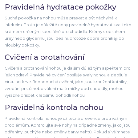
Pravidelná hydratace pokožky
Suchá pokožka na nohou může praskat a být náchylná k
infekcím. Proto je důležité nohy pravidelně hydratovat kvalitním
krémem určeným speciálně pro chodidla. Krémy s obsahem
urey nebo glycerinu jsou ideální, protože dobře pronikají do
hloubky pokožky.
Cvičení a protahování
Cvičení a protahování nohou je dalším důležitým aspektem pro
jejich zdraví. Pravidelné cvičení posiluje svaly nohou a zlepšuje
cirkulaci krve. Jednoduchá cvičení, jako jsou kroužení kotníky,
zvedání prstů nebo válení malé míčky pod chodidly, mohou
výrazně přispět k lepšímu pohodlí nohou.
Pravidelná kontrola nohou
Pravidelná kontrola nohou je užitečná prevence proti vážným
problémům. Kontrolujte své nohy na případné změny, jako jsou
odřeniny, puchýře nebo změny barvy nehtů. Pokud si všimnete