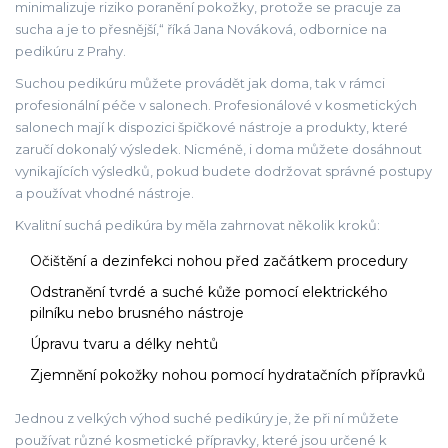
minimalizuje riziko poranění pokožky, protože se pracuje za
sucha a je to přesnější,“ říká Jana Nováková, odbornice na
pedikúru z Prahy.
Suchou pedikúru můžete provádět jak doma, tak v rámci
profesionální péče v salonech. Profesionálové v kosmetických
salonech mají k dispozici špičkové nástroje a produkty, které
zaručí dokonalý výsledek. Nicméně, i doma můžete dosáhnout
vynikajících výsledků, pokud budete dodržovat správné postupy
a používat vhodné nástroje.
Kvalitní suchá pedikúra by měla zahrnovat několik kroků:
Očištění a dezinfekci nohou před začátkem procedury
Odstranění tvrdé a suché kůže pomocí elektrického
pilníku nebo brusného nástroje
Úpravu tvaru a délky nehtů
Zjemnění pokožky nohou pomocí hydratačních přípravků
Jednou z velkých výhod suché pedikúry je, že při ní můžete
používat různé kosmetické přípravky, které jsou určené k