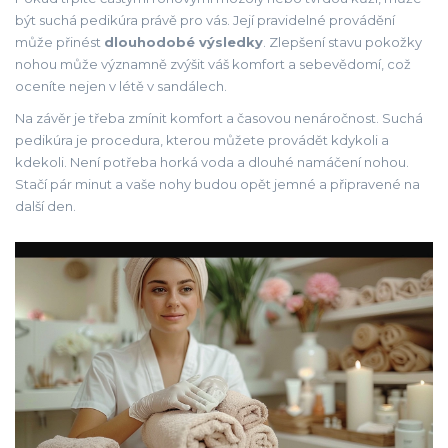
být suchá pedikúra právě pro vás. Její pravidelné provádění
může přinést
dlouhodobé výsledky
. Zlepšení stavu pokožky
nohou může významně zvýšit váš komfort a sebevědomí, což
oceníte nejen v létě v sandálech.
Na závěr je třeba zmínit komfort a časovou nenáročnost. Suchá
pedikúra je procedura, kterou můžete provádět kdykoli a
kdekoli. Není potřeba horká voda a dlouhé namáčení nohou.
Stačí pár minut a vaše nohy budou opět jemné a připravené na
další den.