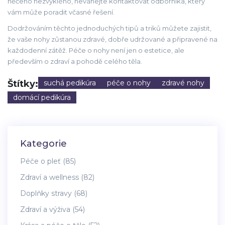
něčeho nezvyklého, neváhejte kontaktovat odborníka, který
vám může poradit včasné řešení.
Dodržováním těchto jednoduchých tipů a triků můžete zajistit,
že vaše nohy zůstanou zdravé, dobře udržované a připravené na
každodenní zátěž. Péče o nohy není jen o estetice, ale
především o zdraví a pohodě celého těla.
Štítky:
suchá pedikúra
péče o nohy
zdravé nohy
domácí pedikúra
Kategorie
Péče o pleť
(85)
Zdraví a wellness
(82)
Doplňky stravy
(68)
Zdraví a výživa
(54)