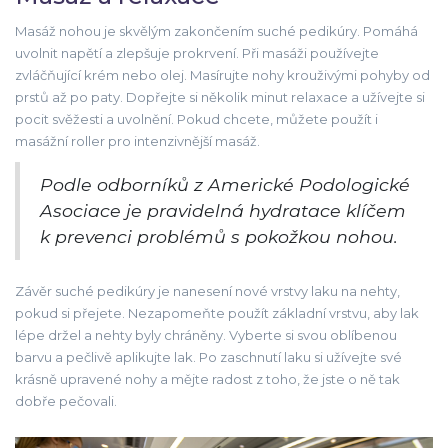
Masáž nohou je skvělým zakončením suché pedikúry. Pomáhá
uvolnit napětí a zlepšuje prokrvení. Při masáži používejte
zvláčňující krém nebo olej. Masírujte nohy krouživými pohyby od
prstů až po paty. Dopřejte si několik minut relaxace a užívejte si
pocit svěžesti a uvolnění. Pokud chcete, můžete použít i
masážní roller pro intenzivnější masáž.
Podle odborníků z Americké Podologické
Asociace je pravidelná hydratace klíčem
k prevenci problémů s pokožkou nohou.
Závěr suché pedikúry je nanesení nové vrstvy laku na nehty,
pokud si přejete. Nezapomeňte použít základní vrstvu, aby lak
lépe držel a nehty byly chráněny. Vyberte si svou oblíbenou
barvu a pečlivě aplikujte lak. Po zaschnutí laku si užívejte své
krásně upravené nohy a mějte radost z toho, že jste o ně tak
dobře pečovali.