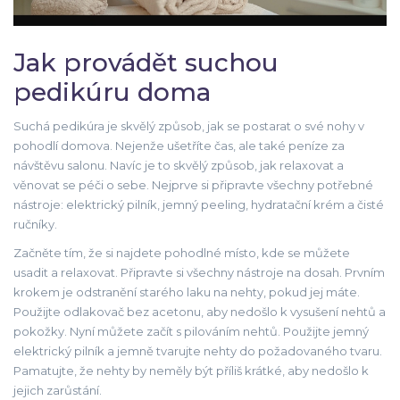
Jak provádět suchou
pedikúru doma
Suchá pedikúra je skvělý způsob, jak se postarat o své nohy v
pohodlí domova. Nejenže ušetříte čas, ale také peníze za
návštěvu salonu. Navíc je to skvělý způsob, jak relaxovat a
věnovat se péči o sebe. Nejprve si připravte všechny potřebné
nástroje: elektrický pilník, jemný peeling, hydratační krém a čisté
ručníky.
Začněte tím, že si najdete pohodlné místo, kde se můžete
usadit a relaxovat. Připravte si všechny nástroje na dosah. Prvním
krokem je odstranění starého laku na nehty, pokud jej máte.
Použijte odlakovač bez acetonu, aby nedošlo k vysušení nehtů a
pokožky. Nyní můžete začít s pilováním nehtů. Použijte jemný
elektrický pilník a jemně tvarujte nehty do požadovaného tvaru.
Pamatujte, že nehty by neměly být příliš krátké, aby nedošlo k
jejich zarůstání.