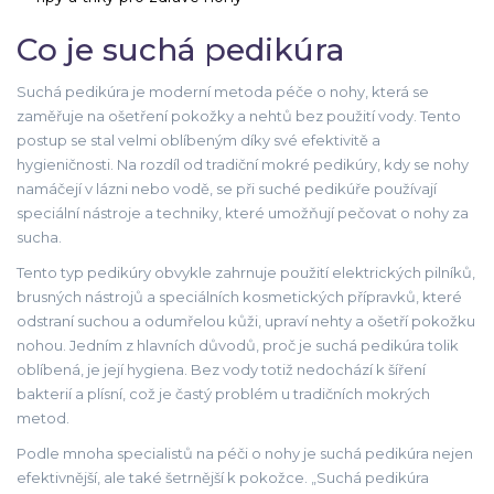
Co je suchá pedikúra
Suchá pedikúra je moderní metoda péče o nohy, která se
zaměřuje na ošetření pokožky a nehtů bez použití vody. Tento
postup se stal velmi oblíbeným díky své efektivitě a
hygieničnosti. Na rozdíl od tradiční mokré pedikúry, kdy se nohy
namáčejí v lázni nebo vodě, se při suché pedikúře používají
speciální nástroje a techniky, které umožňují pečovat o nohy za
sucha.
Tento typ pedikúry obvykle zahrnuje použití elektrických pilníků,
brusných nástrojů a speciálních kosmetických přípravků, které
odstraní suchou a odumřelou kůži, upraví nehty a ošetří pokožku
nohou. Jedním z hlavních důvodů, proč je suchá pedikúra tolik
oblíbená, je její hygiena. Bez vody totiž nedochází k šíření
bakterií a plísní, což je častý problém u tradičních mokrých
metod.
Podle mnoha specialistů na péči o nohy je suchá pedikúra nejen
efektivnější, ale také šetrnější k pokožce. „Suchá pedikúra