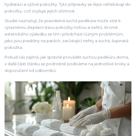
hydrataci a výživě pokožky. Tyto přípravky se lépe vstřebávají do
pokožky, což zvyšuje jejich účinnost.
Studie naznačují, že pravidelná suchá pedikúra může vést k
výraznému zlepšení stavu pokožky nohou a nehtů. Kromě
estetického výsledku se tím i předchází různým problémům,
jako jsou praskliny na patách, zarůstající nehty a suchá, šupinatá
pokožka.
Pokud vás zajímá, jak správně provádět suchou pedikúru doma,
v další části článku se podrobně podíváme na jednotlivé kroky a
doporučení od odborníků.