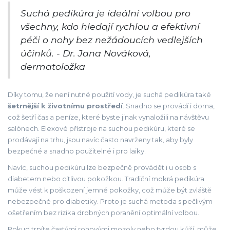
Suchá pedikúra je ideální volbou pro
všechny, kdo hledají rychlou a efektivní
péči o nohy bez nežádoucích vedlejších
účinků. - Dr. Jana Nováková,
dermatoložka
Díky tomu, že není nutné použití vody, je suchá pedikúra také
šetrnější k životnímu prostředí
. Snadno se provádí i doma,
což šetří čas a peníze, které byste jinak vynaložili na návštěvu
salónech. Elexové přístroje na suchou pedikúru, které se
prodávají na trhu, jsou navíc často navrženy tak, aby byly
bezpečné a snadno použitelné i pro laiky.
Navíc, suchou pedikúru lze bezpečně provádět i u osob s
diabetem nebo citlivou pokožkou. Tradiční mokrá pedikúra
může vést k poškození jemné pokožky, což může být zvláště
nebezpečné pro diabetiky. Proto je suchá metoda s pečlivým
ošetřením bez rizika drobných poranění optimální volbou.
Pokud trpíte častými rohovými mozoly nebo tvrdou kůží, může