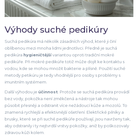
Výhody suché pedikúry
Suchá pedikúra má několik zásadních výhod, které ji činí
oblíbenou mezi mnoha lidmi jednotlivci. Předně je suchá
pedikúra
hygieničtější
variantou oproti tradiční mokré
pedikúře. Při mokré pedikúře totiž může dojít ke kontaktu s
vodou, kde se mohou množit bakterie a plísně. Použití suché
metody petikúru je tedy vhodnější pro osoby s problémy s
imunitním systémem.
Další výhodou je
účinnost
. Protože se suchá pedikúra provádí
bez vody, pokožka není změkčená a nástroje tak mohou
působit přesněji a odstranit více nežádoucí kůže a mozolů. To
znamená rychlejší a efektivnější ošetření. Elektřické pilníky a
brusky, které se při suché pedikúře používají, jsou navrženy tak,
aby odstranily i ty nejtvrdší vrstvy pokožky, aniž by poškozovaly
zdravou kůži kolem.