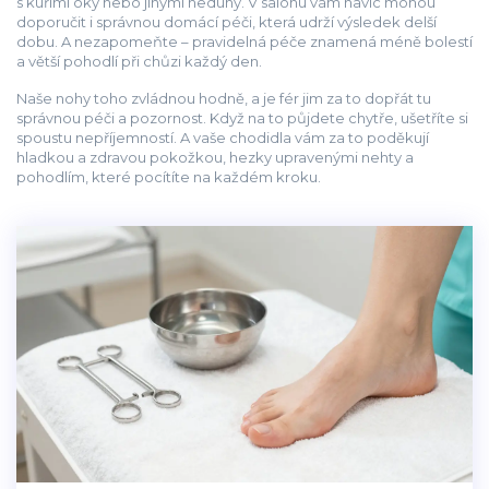
s kuřími oky nebo jinými neduhy. V salonu vám navíc mohou
doporučit i správnou domácí péči, která udrží výsledek delší
dobu. A nezapomeňte – pravidelná péče znamená méně bolestí
a větší pohodlí při chůzi každý den.
Naše nohy toho zvládnou hodně, a je fér jim za to dopřát tu
správnou péči a pozornost. Když na to půjdete chytře, ušetříte si
spoustu nepříjemností. A vaše chodidla vám za to poděkují
hladkou a zdravou pokožkou, hezky upravenými nehty a
pohodlím, které pocítíte na každém kroku.