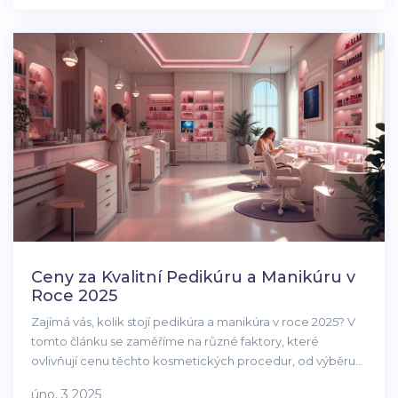
Ceny za Kvalitní Pedikúru a Manikúru v
Roce 2025
Zajímá vás, kolik stojí pedikúra a manikúra v roce 2025? V
tomto článku se zaměříme na různé faktory, které
ovlivňují cenu těchto kosmetických procedur, od výběru
salonu po typ zvolené úpravy nehtů. Zjistíte také, jaké jsou
úno, 3 2025