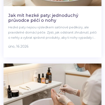
Jak mít hezké paty: jednoduchý
průvodce péčí o nohy
Hezké paty nejsou výsledkem salónové pedikúry, ale
pravidelné domácí péče. Zjisti, jak odstranit zhrubnutí, péči
o nehty a vybrat správné produkty, aby ti nohy vypadaly i
cítily skvěle.
úno, 16 2026