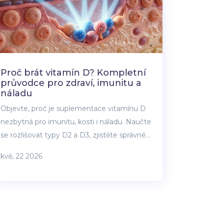
Proč brát vitamín D? Kompletní
průvodce pro zdraví, imunitu a
náladu
Objevte, proč je suplementace vitamínu D
nezbytná pro imunitu, kosti i náladu. Naučte
se rozlišovat typy D2 a D3, zjistěte správné
dávkování a dozvíte se, proč potřebujete
kvě, 22 2026
vitamín K2.