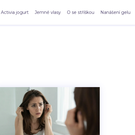
Activia jogurt
Jemné vlasy
O se stříškou
Nanášení gelu