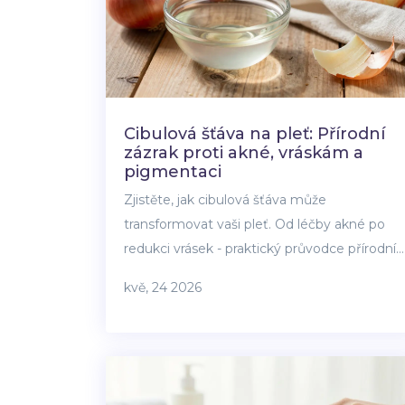
Cibulová šťáva na pleť: Přírodní
zázrak proti akné, vráskám a
pigmentaci
Zjistěte, jak cibulová šťáva může
transformovat vaši pleť. Od léčby akné po
redukci vrásek - praktický průvodce přírodní
péčí s recepty, varováními a tipy pro
kvě, 24 2026
bezpečné použití doma.