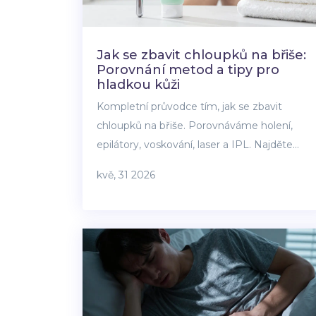
Jak se zbavit chloupků na břiše:
Porovnání metod a tipy pro
hladkou kůži
Kompletní průvodce tím, jak se zbavit
chloupků na břiše. Porovnáváme holení,
epilátory, voskování, laser a IPL. Najděte
metodu, která sedne vaší pokožce a
kvě, 31 2026
rozpočtu.