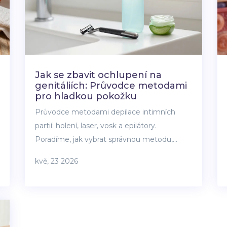
Jak se zbavit ochlupení na
genitáliích: Průvodce metodami
pro hladkou pokožku
Průvodce metodami depilace intimních
partií: holení, laser, vosk a epilátory.
Poradíme, jak vybrat správnou metodu,
předejít zarůstání chloupků a pečovat o
kvě, 23 2026
citlivou pokožku.