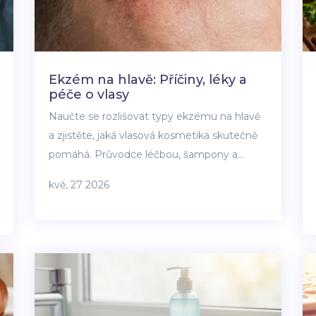
Ekzém na hlavě: Příčiny, léky a
péče o vlasy
Naučte se rozlišovat typy ekzému na hlavě
a zjistěte, jaká vlasová kosmetika skutečně
pomáhá. Průvodce léčbou, šampony a
chybami, kterým se vyhnout.
kvě, 27 2026