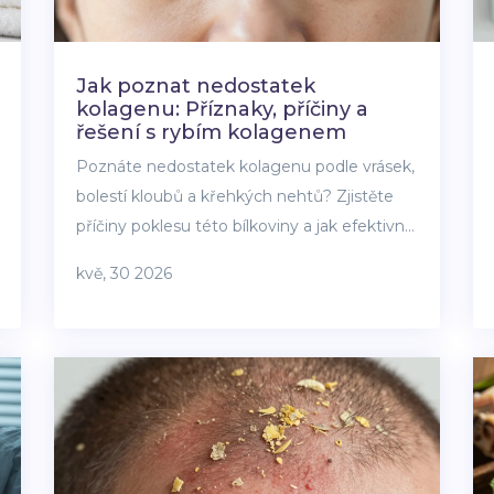
Jak poznat nedostatek
kolagenu: Příznaky, příčiny a
řešení s rybím kolagenem
Poznáte nedostatek kolagenu podle vrásek,
bolestí kloubů a křehkých nehtů? Zjistěte
příčiny poklesu této bílkoviny a jak efektivně
nahradit deficit pomocí rybího kolagenu a
kvě, 30 2026
správné výživy.