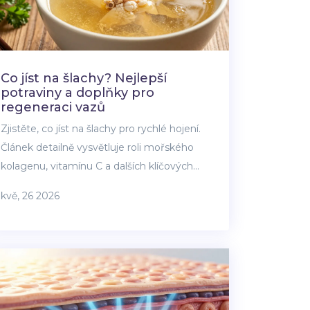
Co jíst na šlachy? Nejlepší
potraviny a doplňky pro
regeneraci vazů
Zjistěte, co jíst na šlachy pro rychlé hojení.
Článek detailně vysvětluje roli mořského
kolagenu, vitamínu C a dalších klíčových
živin v regeneraci vazů a šlach.
kvě, 26 2026