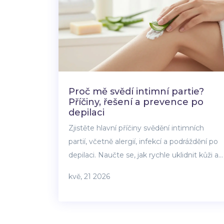
Proč mě svědí intimní partie?
Příčiny, řešení a prevence po
depilaci
Zjistěte hlavní příčiny svědění intimních
partií, včetně alergií, infekcí a podráždění po
depilaci. Naučte se, jak rychle uklidnit kůži a
kdy vyhledat lékaře.
kvě, 21 2026