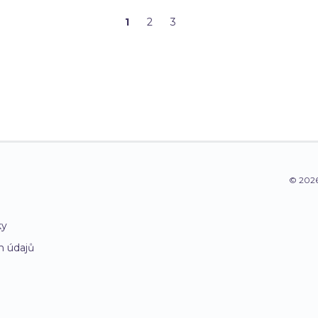
1
2
3
© 2026
ky
h údajů