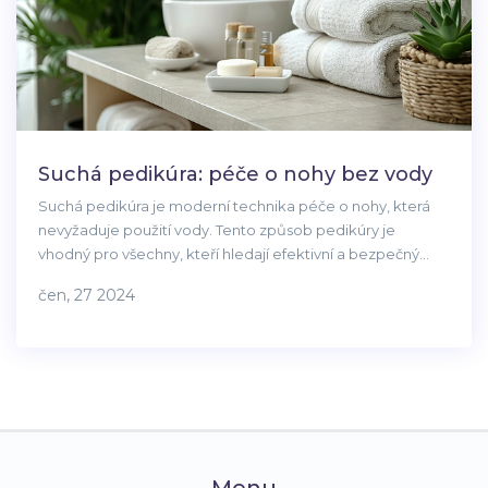
Suchá pedikúra: péče o nohy bez vody
Suchá pedikúra je moderní technika péče o nohy, která
nevyžaduje použití vody. Tento způsob pedikúry je
vhodný pro všechny, kteří hledají efektivní a bezpečný
způsob, jak udržovat své nohy zdravé a upravené. V článku
čen, 27 2024
se dozvíte, co suchá pedikúra obnáší, jaké jsou její výhody
a jak ji provádět doma.