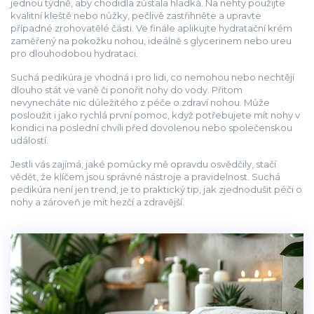
jednou týdně, aby chodidla zůstala hladká. Na nehty použijte
kvalitní kleště nebo nůžky, pečlivě zastřihněte a upravte
případné zrohovatělé části. Ve finále aplikujte hydratační krém
zaměřený na pokožku nohou, ideálně s glycerinem nebo ureu
pro dlouhodobou hydrataci.
Suchá pedikúra je vhodná i pro lidi, co nemohou nebo nechtějí
dlouho stát ve vaně či ponořit nohy do vody. Přitom
nevynecháte nic důležitého z péče o zdraví nohou. Může
posloužit i jako rychlá první pomoc, když potřebujete mít nohy v
kondici na poslední chvíli před dovolenou nebo společenskou
událostí.
Jestli vás zajímá, jaké pomůcky mě opravdu osvědčily, stačí
vědět, že klíčem jsou správné nástroje a pravidelnost. Suchá
pedikúra není jen trend, je to praktický tip, jak zjednodušit péči o
nohy a zároveň je mít hezčí a zdravější.