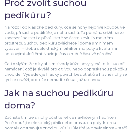
Proč zvolit suchou
pedikúru?
Na rozdíl od klasické pedikúry, kde se nohy nejdříve koupou ve
vodě, při suché pedikúře je noha suchá. To pomáhá snížit riziko
zanesení bakterií a plísní, které se často zevlují v mokrém
prostředí. Suchou pedikúru zvládnete i doma s minimem
vybavení – třeba s elektrickým pilníkem na paty a kvalitními
nehtovými kleštěmi. Navíc je často méně časově náročná.
Často slyším, že díky absenci vody kůže nevysychá tolik jako při
namáčení, což je skvělé pro citlivou nebo popraskanou pokožku
chodidel. Výsledek je hladký povrch bez otlaků a hlavně nohy se
rychle osvěží, protože nemusíte čekat, až uschnou.
Jak na suchou pedikúru
doma?
Začněte tím, že si nohy očistíte lehce navlhčeným hadříkem.
Poté použijte elektrický pilník nebo brusku na paty, kterou
pomalu odstraňujte ztvrdlou kůži. Důležitá je pravidelnost – stačí