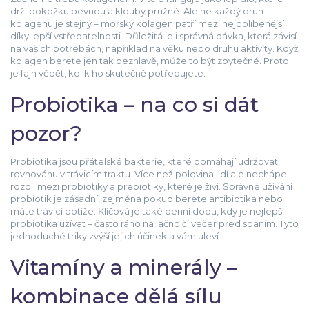
drží pokožku pevnou a klouby pružné. Ale ne každý druh
kolagenu je stejný – mořský kolagen patří mezi nejoblíbenější
díky lepší vstřebatelnosti. Důležitá je i správná dávka, která závisí
na vašich potřebách, například na věku nebo druhu aktivity. Když
kolagen berete jen tak bezhlavě, může to být zbytečné. Proto
je fajn vědět, kolik ho skutečně potřebujete.
Probiotika – na co si dát
pozor?
Probiotika jsou přátelské bakterie, které pomáhají udržovat
rovnováhu v trávicím traktu. Více než polovina lidí ale nechápe
rozdíl mezi probiotiky a prebiotiky, které je živí. Správné užívání
probiotik je zásadní, zejména pokud berete antibiotika nebo
máte trávicí potíže. Klíčová je také denní doba, kdy je nejlepší
probiotika užívat – často ráno na lačno či večer před spaním. Tyto
jednoduché triky zvýší jejich účinek a vám uleví.
Vitamíny a minerály –
kombinace dělá sílu