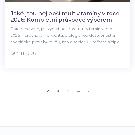
Jaké jsou nejlepší multivitamíny v roce
2026: Kompletní průvodce výběrem
Poradíme vám, jak vybrat nejlepší multivitamín v roce
2026. Porovnáváme kvalitu, biologickou dostupnost a
specifické potřeby mužů, žen a seniorů. Přečtěte si tipy,
jak se vyhnout nekvalitním produktům.
čen, 11 2026
1
2
3
4
…
7