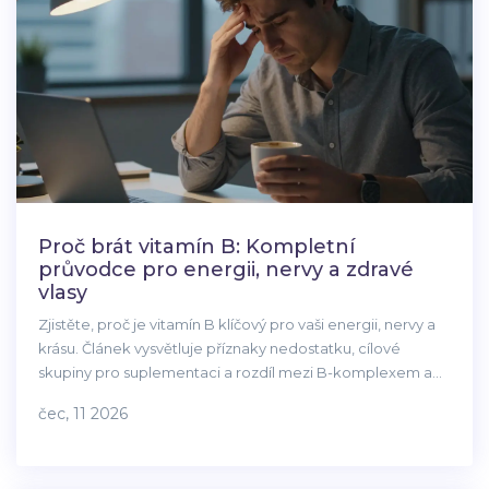
Proč brát vitamín B: Kompletní
průvodce pro energii, nervy a zdravé
vlasy
Zjistěte, proč je vitamín B klíčový pro vaši energii, nervy a
krásu. Článek vysvětluje příznaky nedostatku, cílové
skupiny pro suplementaci a rozdíl mezi B-komplexem a
jednotlivými vitamíny.
čec, 11 2026