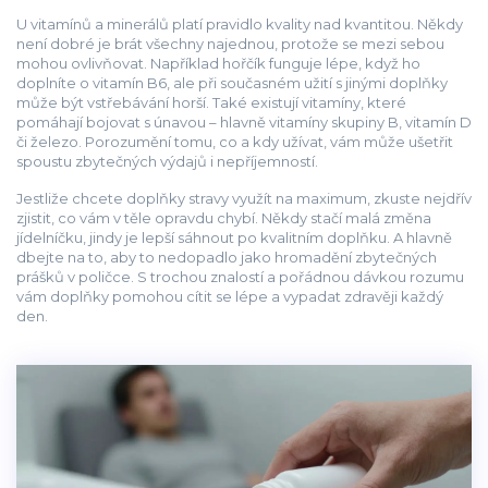
U vitamínů a minerálů platí pravidlo kvality nad kvantitou. Někdy
není dobré je brát všechny najednou, protože se mezi sebou
mohou ovlivňovat. Například hořčík funguje lépe, když ho
doplníte o vitamín B6, ale při současném užití s jinými doplňky
může být vstřebávání horší. Také existují vitamíny, které
pomáhají bojovat s únavou – hlavně vitamíny skupiny B, vitamín D
či železo. Porozumění tomu, co a kdy užívat, vám může ušetřit
spoustu zbytečných výdajů i nepříjemností.
Jestliže chcete doplňky stravy využít na maximum, zkuste nejdřív
zjistit, co vám v těle opravdu chybí. Někdy stačí malá změna
jídelníčku, jindy je lepší sáhnout po kvalitním doplňku. A hlavně
dbejte na to, aby to nedopadlo jako hromadění zbytečných
prášků v poličce. S trochou znalostí a pořádnou dávkou rozumu
vám doplňky pomohou cítit se lépe a vypadat zdravěji každý
den.