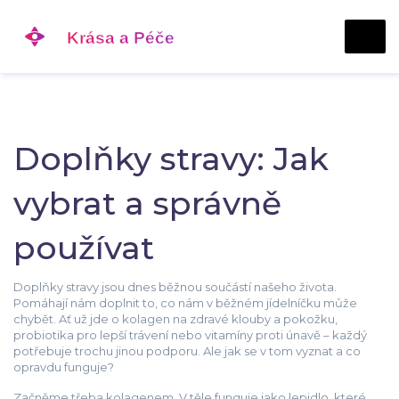
Doplňky stravy: Jak
vybrat a správně
používat
Doplňky stravy jsou dnes běžnou součástí našeho života.
Pomáhají nám doplnit to, co nám v běžném jídelníčku může
chybět. Ať už jde o kolagen na zdravé klouby a pokožku,
probiotika pro lepší trávení nebo vitamíny proti únavě – každý
potřebuje trochu jinou podporu. Ale jak se v tom vyznat a co
opravdu funguje?
Začněme třeba kolagenem. V těle funguje jako lepidlo, které