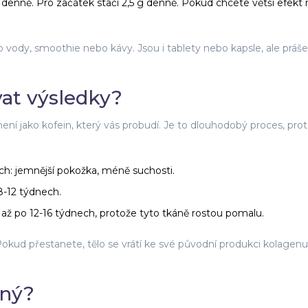
 g denně. Pro začátek stačí 2,5 g denně. Pokud chcete větší efekt 
do vody, smoothie nebo kávy. Jsou i tablety nebo kapsle, ale práše
at výsledky?
í jako kofein, který vás probudí. Je to dlouhodobý proces, pro
ch: jemnější pokožka, méně suchosti.
8-12 týdnech.
í až po 12-16 týdnech, protože tyto tkáně rostou pomalu.
 Pokud přestanete, tělo se vrátí ke své původní produkci kolagenu
čný?