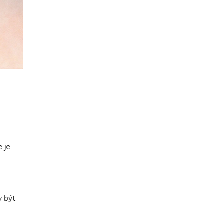
 je
y být