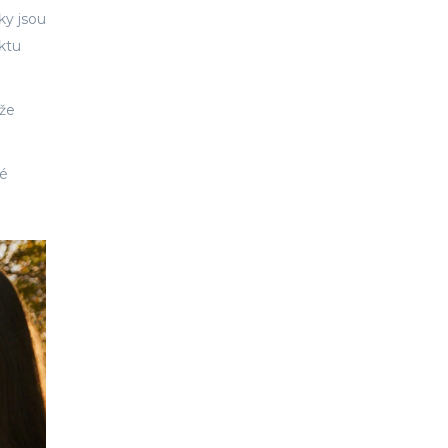
ky jsou
ktu
 že
né