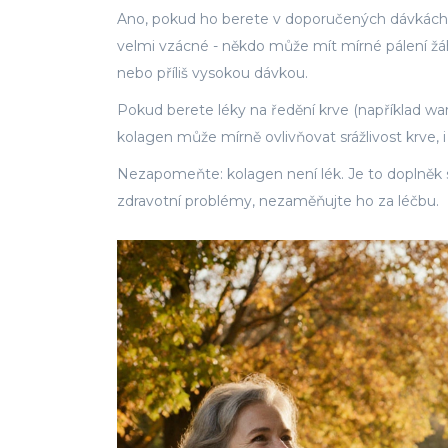
Ano, pokud ho berete v doporučených dávkách. R
velmi vzácné - někdo může mít mírné pálení žá
nebo příliš vysokou dávkou.
Pokud berete léky na ředění krve (například warf
kolagen může mírně ovlivňovat srážlivost krve,
Nezapomeňte: kolagen není lék. Je to doplněk 
zdravotní problémy, nezaměňujte ho za léčbu.