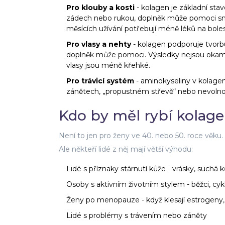
Pro klouby a kosti
- kolagen je základní sta
zádech nebo rukou, doplněk může pomoci snížit
měsících užívání potřebují méně léků na boles
Pro vlasy a nehty
- kolagen podporuje tvorb
doplněk může pomoci. Výsledky nejsou okamžit
vlasy jsou méně křehké.
Pro trávicí systém
- aminokyseliny v kolagenu
zánětech, „propustném střevě“ nebo nevolnos
Kdo by měl rybí kolage
Není to jen pro ženy ve 40. nebo 50. roce věku.
Ale někteří lidé z něj mají větší výhodu:
Lidé s příznaky stárnutí kůže - vrásky, suchá 
Osoby s aktivním životním stylem - běžci, cykli
Ženy po menopauze - když klesají estrogeny, 
Lidé s problémy s trávením nebo záněty