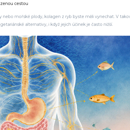
irozenou cestou
by nebo mořské plody, kolagen z ryb byste měli vynechat. V tak
tariánské alternativy, i když jejich účinek je často nižší.