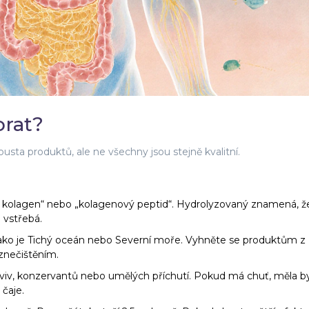
brat?
usta produktů, ale ne všechny jsou stejně kvalitní.
í kolagen“ nebo „kolagenový peptid“. Hydrolyzovaný znamená, že
 vstřebá.
, jako je Tichý oceán nebo Severní moře. Vyhněte se produktům z
znečištěním.
arviv, konzervantů nebo umělých příchutí. Pokud má chuť, měla b
 čaje.