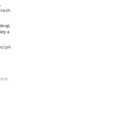
,
 třech
vají,
eji a
ci při
lnit.