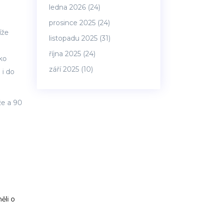
ledna 2026
(24)
prosince 2025
(24)
íže
listopadu 2025
(31)
října 2025
(24)
ako
září 2025
(10)
 i do
že a 90
ěli o