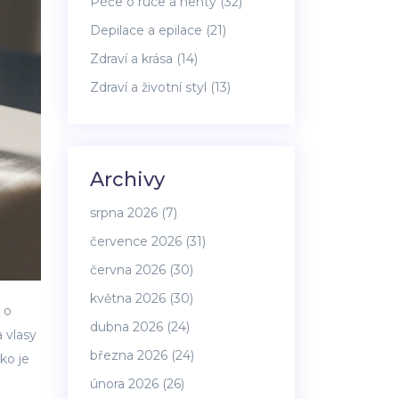
Péče o ruce a nehty
(32)
Depilace a epilace
(21)
Zdraví a krása
(14)
Zdraví a životní styl
(13)
Archivy
srpna 2026
(7)
července 2026
(31)
června 2026
(30)
května 2026
(30)
 o
dubna 2026
(24)
a vlasy
března 2026
(24)
ko je
února 2026
(26)