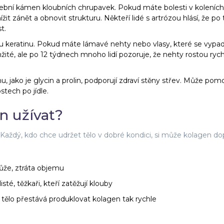
vební kámen kloubních chrupavek. Pokud máte bolesti v koleních
 zánět a obnovit strukturu. Někteří lidé s artrózou hlásí, že po
t.
u keratinu. Pokud máte lámavé nehty nebo vlasy, které se vypadá
é, ale po 12 týdnech mnoho lidí pozoruje, že nehty rostou rychl
, jako je glycin a prolin, podporují zdraví stěny střev. Může pomo
tech po jídle.
n užívat?
 Každý, kdo chce udržet tělo v dobré kondici, si může kolagen dop
kůže, ztráta objemu
sté, těžkaři, kteří zatěžují klouby
tělo přestává produklovat kolagen tak rychle