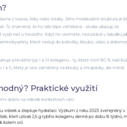
n?
lavně z lososa, štiky nebo tresky. Jeho molekulární struktura je bl
t. To znamená, že ho tělo lépe vstřebává - studie ukazují, že
 krát vyšší než u hovězího. Když ho vezmete, nezůstává v žaludku j
 aminokyseliny, které cestují do pokožky, kloubů, vlasů a dokonce
ahuje převážně typ I a III kolagenu - ty, které tvoří 80 % naší ků
 I a II, který je více zaměřený na klouby a chrupavky, ale méně
hodný? Praktické využití
elmi dobře na několik konkrétních věcí.
ubku vrásek a zlepšuje hydrataci. Výzkum z roku 2023 zveřejněný v
 lidé, kteří užívali 2,5 g rybího kolagenu denně po dobu 8 týdnů, m
k kolem očí.