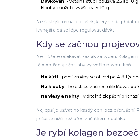
Dávkování
- většina studií používá 2,5 až 10
klouby, můžete zvýšit na 5-10 g.
Nejčastější forma je prášek, který se dá přidat 
levnější a dá se lépe regulovat dávka.
Kdy se začnou projevov
Nemůžete očekávat zázrak za týden. Kolagen nen
tělo potřebuje čas, aby vytvořilo novou tkáň.
Na kůži
- první změny se objeví po 4-8 týdne
Na klouby
- bolesti se začnou uklidňovat po 
Na vlasy a nehty
- viditelné zlepšení přicház
Nejlepší je užívat ho každý den, bez přerušení.
je často nižší než před začátkem doplňku.
Je rybí kolagen bezpe