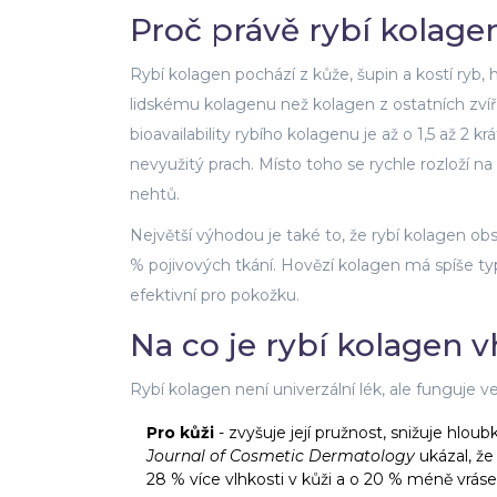
Proč právě rybí kolage
Rybí kolagen pochází z kůže, šupin a kostí ryb, h
lidskému kolagenu než kolagen z ostatních zvířa
bioavailability rybího kolagenu je až o 1,5 až 2
nevyužitý prach. Místo toho se rychle rozloží na
nehtů.
Největší výhodou je také to, že rybí kolagen obs
% pojivových tkání. Hovězí kolagen má spíše typ
efektivní pro pokožku.
Na co je rybí kolagen v
Rybí kolagen není univerzální lék, ale funguje v
Pro kůži
- zvyšuje její pružnost, snižuje hlo
Journal of Cosmetic Dermatology
ukázal, že
28 % více vlhkosti v kůži a o 20 % méně vráse