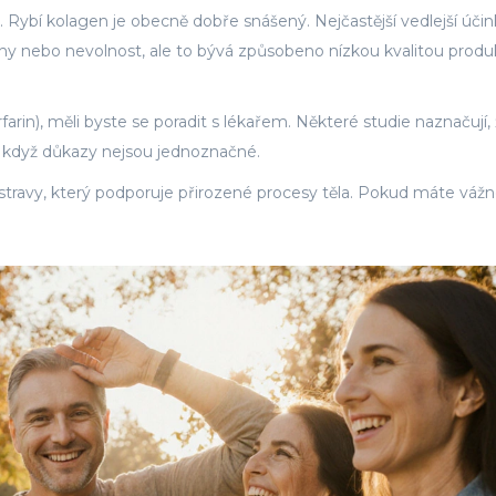
ybí kolagen je obecně dobře snášený. Nejčastější vedlejší účin
hy nebo nevolnost, ale to bývá způsobeno nízkou kvalitou produ
arin), měli byste se poradit s lékařem. Některé studie naznačují,
 i když důkazy nejsou jednoznačné.
stravy, který podporuje přirozené procesy těla. Pokud máte váž