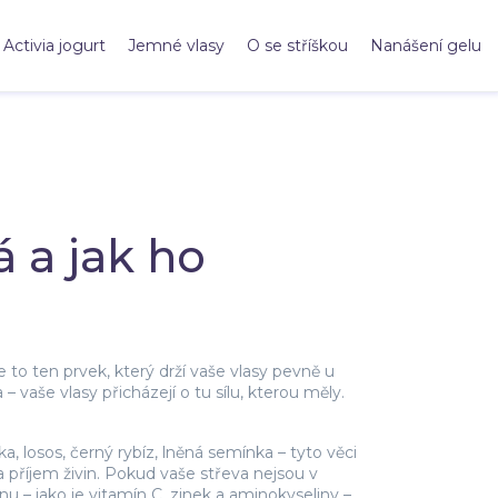
Activia jogurt
Jemné vlasy
O se stříškou
Nanášení gelu
 a jak ho
 je to ten prvek, který drží vaše vlasy pevně u
– vaše vlasy přicházejí o tu sílu, kterou měly.
íčka, losos, černý rybíz, lněná semínka – tyto věci
a příjem živin
. Pokud vaše střeva nejsou v
nu – jako je vitamín C, zinek a aminokyseliny –