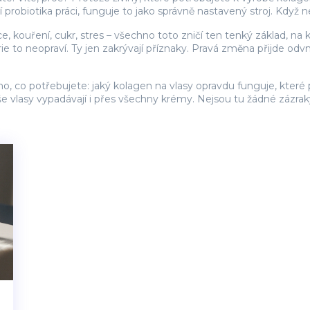
probiotika práci, funguje to jako správně nastavený stroj. Když n
, kouření, cukr, stres – všechno toto zničí ten tenký základ, na 
to neopraví. Ty jen zakrývají příznaky. Pravá změna přijde odvn
, co potřebujete: jaký kolagen na vlasy opravdu funguje, které pot
ž vaše vlasy vypadávají i přes všechny krémy. Nejsou tu žádné zázra