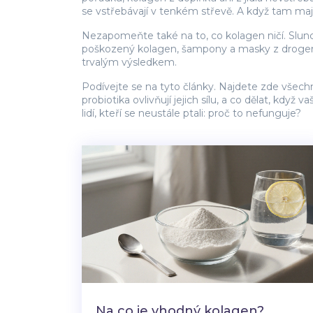
se vstřebávají v tenkém střevě. A když tam mají 
Nezapomeňte také na to, co kolagen ničí. Slunce
poškozený kolagen, šampony a masky z drogerie 
trvalým výsledkem.
Podívejte se na tyto články. Najdete zde všechno
probiotika ovlivňují jejich sílu, a co dělat, kdy
lidí, kteří se neustále ptali: proč to nefunguje?
Na co je vhodný kolagen?