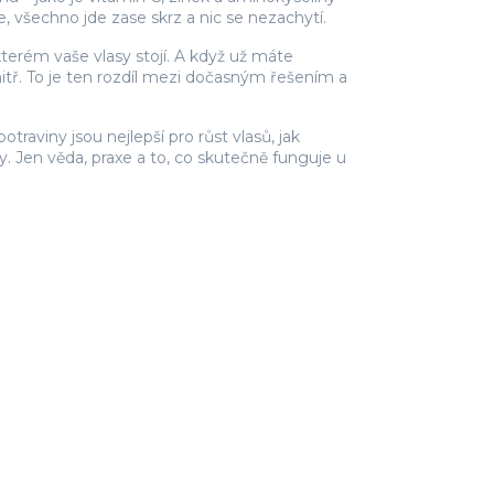
e, všechno jde zase skrz a nic se nezachytí.
kterém vaše vlasy stojí. A když už máte
itř. To je ten rozdíl mezi dočasným řešením a
raviny jsou nejlepší pro růst vlasů, jak
ky. Jen věda, praxe a to, co skutečně funguje u