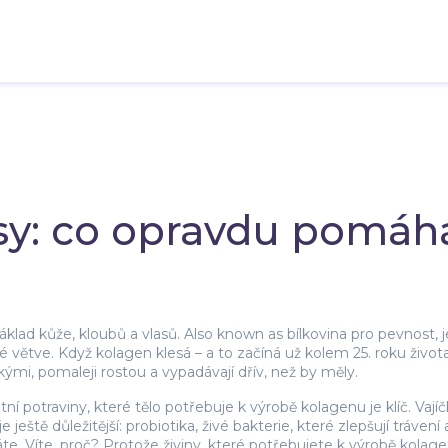
sy: co opravdu pomáhá
základ kůže, kloubů a vlasů
. Also known as
bílkovina pro pevnost
,
é větve.
Když kolagen klesá – a to začíná už kolem 25. roku života 
kými, pomaleji rostou a vypadávají dřív, než by měly.
tní potraviny, které tělo potřebuje k výrobě kolagenu
je klíč. Vaj
e ještě důležitější:
probiotika
,
živé bakterie, které zlepšují trávení 
te. Víte, proč? Protože živiny, které potřebujete k výrobě kolage