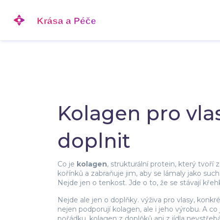
Kolagen pro vla
doplnit
Co je
kolagen
,
strukturální protein, který tvoří 
kořínků a zabraňuje jim, aby se lámaly jako such
Nejde jen o tenkost. Jde o to, že se stávají křeh
Nejde ale jen o doplňky.
výživa pro vlasy
,
konkré
nejen podporují kolagen, ale i jeho výrobu. A co j
pořádku, kolagen z doplňků ani z jídla nevstřebá