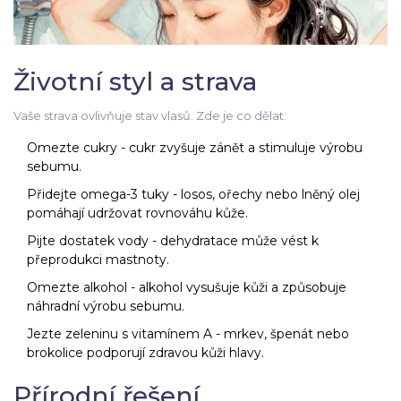
Životní styl a strava
Vaše strava ovlivňuje stav vlasů. Zde je co dělat:
Omezte cukry - cukr zvyšuje zánět a stimuluje výrobu
sebumu.
Přidejte omega-3 tuky - losos, ořechy nebo lněný olej
pomáhají udržovat rovnováhu kůže.
Pijte dostatek vody - dehydratace může vést k
přeprodukci mastnoty.
Omezte alkohol - alkohol vysušuje kůži a způsobuje
náhradní výrobu sebumu.
Jezte zeleninu s vitamínem A - mrkev, špenát nebo
brokolice podporují zdravou kůži hlavy.
Přírodní řešení