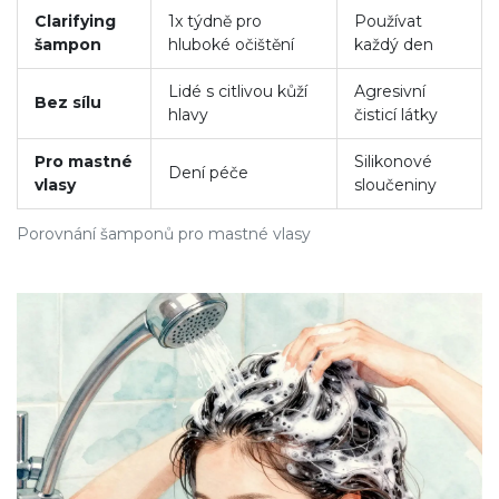
Clarifying
1x týdně pro
Používat
šampon
hluboké očištění
každý den
Lidé s citlivou kůží
Agresivní
Bez sílu
hlavy
čisticí látky
Pro mastné
Silikonové
Dení péče
vlasy
sloučeniny
Porovnání šamponů pro mastné vlasy