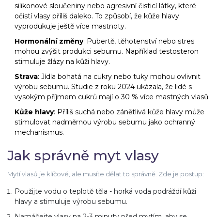
silikonové sloučeniny nebo agresivní čisticí látky, které
očistí vlasy příliš daleko. To způsobí, že kůže hlavy
vyprodukuje ještě více mastnoty.
Hormonální změny
: Pubertě, těhotenství nebo stres
mohou zvýšit produkci sebumu. Například testosteron
stimuluje žlázy na kůži hlavy.
Strava
: Jídla bohatá na cukry nebo tuky mohou ovlivnit
výrobu sebumu. Studie z roku 2024 ukázala, že lidé s
vysokým příjmem cukrů mají o 30 % více mastných vlasů.
Kůže hlavy
: Příliš suchá nebo zánětlivá kůže hlavy může
stimulovat nadměrnou výrobu sebumu jako ochranný
mechanismus.
Jak správně myt vlasy
Mytí vlasů je klíčové, ale musíte dělat to správně. Zde je postup:
Použijte vodu o teplotě těla - horká voda podráždí kůži
hlavy a stimuluje výrobu sebumu.
Namáčejte vlasy na 2-3 minuty před mytím, aby se