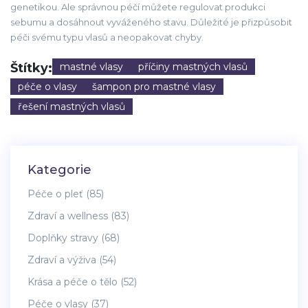
genetikou. Ale správnou péčí můžete regulovat produkci
sebumu a dosáhnout vyváženého stavu. Důležité je přizpůsobit
péči svému typu vlasů a neopakovat chyby.
Štítky:
mastné vlasy
příčiny mastných vlasů
péče o vlasy
šampon pro mastné vlasy
řešení mastných vlasů
Kategorie
Péče o pleť
(85)
Zdraví a wellness
(83)
Doplňky stravy
(68)
Zdraví a výživa
(54)
Krása a péče o tělo
(52)
Péče o vlasy
(37)