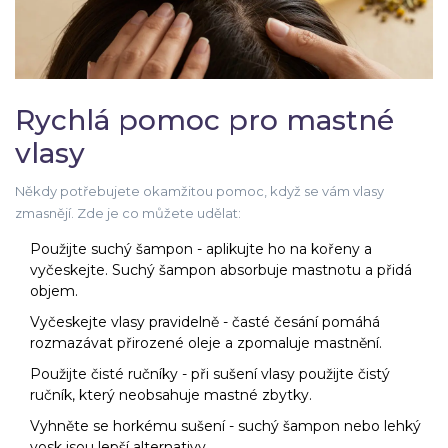
Rychlá pomoc pro mastné
vlasy
Někdy potřebujete okamžitou pomoc, když se vám vlasy
zmasnějí. Zde je co můžete udělat:
Použijte suchý šampon - aplikujte ho na kořeny a
vyčeskejte. Suchý šampon absorbuje mastnotu a přidá
objem.
Vyčeskejte vlasy pravidelně - časté česání pomáhá
rozmazávat přirozené oleje a zpomaluje mastnění.
Použijte čisté ručníky - při sušení vlasy použijte čistý
ručník, který neobsahuje mastné zbytky.
Vyhněte se horkému sušení - suchý šampon nebo lehký
vosk jsou lepší alternativy.