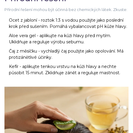
Přírodní řešení mohou být účinná bez chemických látek. Zkuste:
Ocet z jabloní - roztok 1:3 s vodou použijte jako poslední
krok před sušením. Pomáhá vybalancovat pH kůže hlavy.
Aloe vera gel - aplikujte na kůži hlavy před mytím.
Uklidňuje a reguluje výrobu sebumu.
Čaj z měsíčku - vychladlý čaj použijte jako opolování. Má
protizánětlivé účinky.
Kefír - aplikujte tenkou vrstvu na kůži hlavy a nechte
působit 15 minut. Zklidňuje zánět a reguluje mastnost.