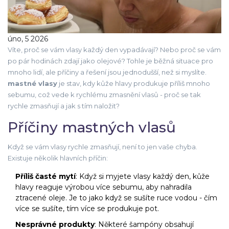
úno, 5 2026
Víte, proč se vám vlasy každý den vypadávají? Nebo proč se vám
po pár hodinách zdají jako olejové? Tohle je běžná situace pro
mnoho lidí, ale příčiny a řešení jsou jednodušší, než si myslíte.
mastné vlasy
je stav, kdy kůže hlavy produkuje příliš mnoho
sebumu, což vede k rychlému zmasnění vlasů
- proč se tak
rychle zmasňují a jak s tím naložit?
Příčiny mastných vlasů
Když se vám vlasy rychle zmasňují, není to jen vaše chyba.
Existuje několik hlavních příčin:
Příliš časté mytí
: Když si myjete vlasy každý den, kůže
hlavy reaguje výrobou více sebumu, aby nahradila
ztracené oleje. Je to jako když se sušíte ruce vodou - čím
více se sušíte, tím více se produkuje pot.
Nesprávné produkty
: Některé šampóny obsahují