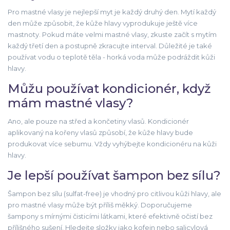
Pro mastné vlasy je nejlepší myt je každý druhý den. Mytí každý
den může způsobit, že kůže hlavy vyprodukuje ještě více
mastnoty. Pokud máte velmi mastné vlasy, zkuste začít s mytím
každý třetí den a postupně zkracujte interval. Důležité je také
používat vodu o teplotě těla - horká voda může podráždit kůži
hlavy.
Můžu používat kondicionér, když
mám mastné vlasy?
Ano, ale pouze na střed a končetiny vlasů. Kondicionér
aplikovaný na kořeny vlasů způsobí, že kůže hlavy bude
produkovat více sebumu. Vždy vyhýbejte kondicionéru na kůži
hlavy.
Je lepší používat šampon bez sílu?
Šampon bez sílu (sulfat-free) je vhodný pro citlivou kůži hlavy, ale
pro mastné vlasy může být příliš měkký. Doporučujeme
šampony s mírnými čisticími látkami, které efektivně očistí bez
přílišného sušení. Hledejte složky jako kofein nebo salicylová