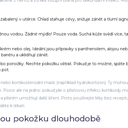
kterie z nehtů a vzniká vstupní brána pro sekundární infekci. Mís
abalený v utěrce. Chlad stahuje cévy, snižuje zánět a tlumí sign
žnou vodou. Žádné mýdlo! Pouze voda. Suchá kůže svědí více, t
ém nebo olej. Ideální jsou přípravky s panthenolem, alojou ne
ariéru a uklidňují zánět.
ebo ponožky. Nechte pokožku větrat. Pokud je to možné, spěte 
 pot.
a nebo kortikosteroidní masti (například hydrokortizon). Ty mohou
h. Pozor ale na jedno: pokud jde o plísňovou infekci, kortikoidy 
 a plísním umožňují další šíření. Proto používejte léky bez recept
děte k lékaři.
dnou pokožku dlouhodobě