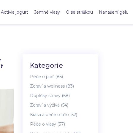
Activia jogurt
Jemné vlasy
O se stříškou
Nanášení gelu
,
Kategorie
Péče o pleť
(85)
Zdraví a wellness
(83)
Doplňky stravy
(68)
Zdraví a výživa
(54)
Krása a péče o tělo
(52)
Péče o vlasy
(37)