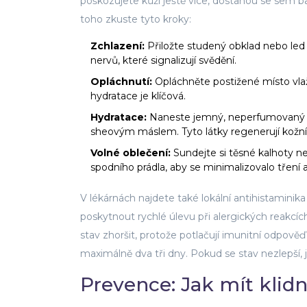
poškozujete kůži ještě více, dostanou se sem ba
toho zkuste tyto kroky:
Zchlazení:
Přiložte studený obklad nebo led z
nervů, které signalizují svědění.
Opláchnutí:
Opláchněte postižené místo vla
hydratace je klíčová.
Hydratace:
Naneste jemný, neperfumovaný kr
sheovým máslem. Tyto látky regenerují kožní b
Volné oblečení:
Sundejte si těsné kalhoty n
spodního prádla, aby se minimalizovalo tření a
V lékárnách najdete také lokální antihistaminik
poskytnout rychlé úlevu při alergických reakcíc
stav zhoršit, protože potlačují imunitní odpověď
maximálně dva tři dny. Pokud se stav nezlepší, j
Prevence: Jak mít kli