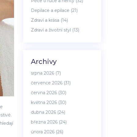
Péče o ruce a nehty
(32)
Depilace a epilace
(21)
Zdraví a krása
(14)
Zdraví a životní styl
(13)
Archivy
srpna 2026
(7)
července 2026
(31)
června 2026
(30)
května 2026
(30)
ne
dubna 2026
(24)
stivé.
března 2026
(24)
hledají
února 2026
(26)