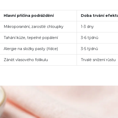
Hlavní příčina podráždění
Doba trvání efekt
Mikroporanění, zarostlé chloupky
1-3 dny
Tahání kůže, tepelné popálení
3-6 týdnů
Alergie na složky pasty (řídce)
3-5 týdnů
Zánět vlasového folikulu
Trvalé snížení růstu