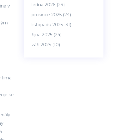
ledna 2026
(24)
ěna v
prosince 2025
(24)
mným
listopadu 2025
(31)
října 2025
(24)
září 2025
(10)
intima
vuje se
riály
ny
a