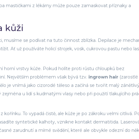
čba mastičkami z lékárny může pouze zamaskovat příznaky a
a kůži
ci, musíme se podívat na tuto činnost zblízka. Depilace je mecha
žit. Ať už používáte holicí strojek, vosk, cukrovou pastu nebo las
 horní vrstvy kůže. Pokud holíte proti růstu chloupků bez
ění. Největším problémem však bývá tzv.
ingrown hair
(zarostlé
lo je vnímá jako cizorodé těleso a začíná se tvořit malý zánětliv
 zejména u lidí s kudrnatými vlasy nebo při použití tlakujícího prá
 kořínku. To vypadá čistě, ale kůže je po zákroku velmi citlivá. Po
díte syntetické kalhoty, vznikne kontakt dermatitida. Laserov
časné zarudnutí a mírné svědění, které ale obvykle odezní do něk