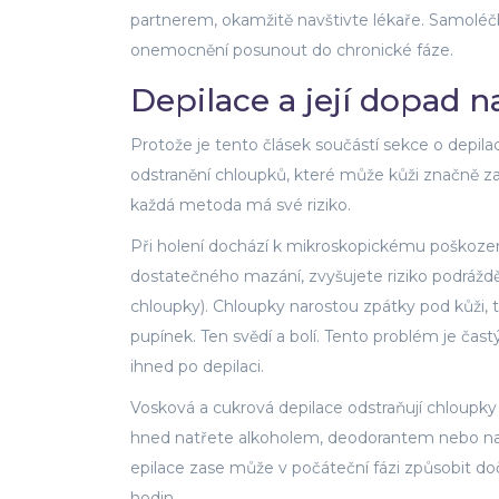
partnerem, okamžitě navštivte lékaře. Samolé
onemocnění posunout do chronické fáze.
Depilace a její dopad n
Protože je tento člásek součástí sekce o depila
odstranění chloupků, které může kůži značně zatí
každá metoda má své riziko.
Při holení dochází k mikroskopickému poškození
dostatečného mazání, zvyšujete riziko podrážd
chloupky). Chloupky narostou zpátky pod kůži, tě
pupínek. Ten svědí a bolí. Tento problém je častý
ihned po depilaci.
Vosková a cukrová depilace odstraňují chloupky z
hned natřete alkoholem, deodorantem nebo nasa
epilace zase může v počáteční fázi způsobit do
hodin.