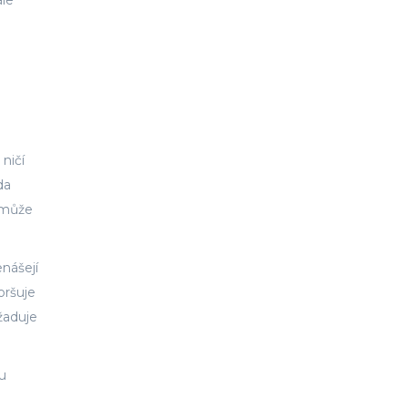
ale
ničí
da
e může
enášejí
oršuje
žaduje
u