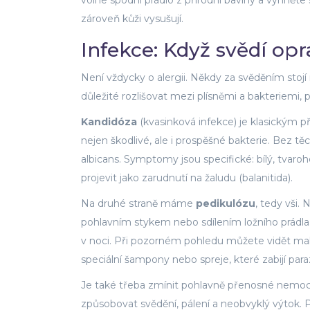
volné spodní prádlo z přírodní bavlny a vyhně
zároveň kůži vysušují.
Infekce: Když svědí op
Není vždycky o alergii. Někdy za svěděním stojí
důležité rozlišovat mezi plísněmi a bakteriemi, p
Kandidóza
(kvasinková infekce) je klasickým př
nejen škodlivé, ale i prospěšné bakterie. Bez 
albicans. Symptomy jsou specifické: bílý, tvaro
projevit jako zarudnutí na žaludu (balanitida).
Na druhé straně máme
pedikulózu
, tedy vši. 
pohlavním stykem nebo sdílením ložního prádla. 
v noci. Při pozorném pohledu můžete vidět malé
speciální šampony nebo spreje, které zabijí parazit
Je také třeba zmínit pohlavně přenosné nemo
způsobovat svědění, pálení a neobvyklý výtok. 