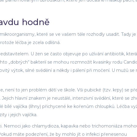
te se parfémovaným ubrouskům, které jen dočasně maskují pach, 
ravdu hodně
 mikroorganismy, které se ve vašem těle rozhodly usadit. Tady je
rotože léčba je zcela odlišná.
edstavitelem. U žen se často objevuje po užívání antibiotik, která 
těchto „dobrých“ bakterií se mohou rozmnožit kvasinky rodu Candi
hovitý výtok, silné svědění a někdy i pálení při močení. U mužů s
Ne, není to jen problém dětí ve škole. Vši pubické (tzv. krpy) se př
Jejich hlavní znakem je neustálé, intenzivní svědění, které se zh
 bílé vajíčka (líhny) přichycené ke kořenům chloupků. Léčba vy
y i jejich vajíčka.
ci. Nemoci jako chlamydioza, kapavka nebo trichomoniáza moho
Pokud máte podezření, že by mohlo jít o infekci přenesenou