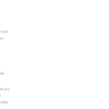
nické
er,
ý
dla
kud ji
á
olika