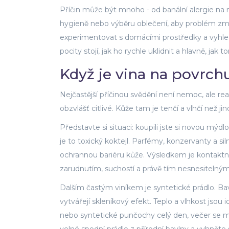
Příčin může být mnoho - od banální alergie na 
hygieně nebo výběru oblečení, aby problém zmiz
experimentovat s domácími prostředky a vyhl
pocity stojí, jak ho rychle uklidnit a hlavně, jak
Když je vina na povrchu
Nejčastější příčinou svědění není nemoc, ale reak
obzvlášť citlivé. Kůže tam je tenčí a vlhčí než 
Představte si situaci: koupili jste si novou mýdl
je to toxický koktejl. Parfémy, konzervanty a s
ochrannou bariéru kůže. Výsledkem je kontaktn
zarudnutím, suchostí a právě tím nesnesitelný
Dalším častým viníkem je syntetické prádlo. Ba
vytvářejí skleníkový efekt. Teplo a vlhkost jsou
nebo syntetické punčochy celý den, večer se m