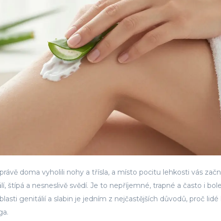
rávě doma vyholili nohy a třísla, a místo pocitu lehkosti vás zač
, štípá a nesneslivě svědí. Je to nepříjemné, trapné a často i bole
asti genitálií a slabin je jedním z nejčastějších důvodů, proč lidé 
ga.