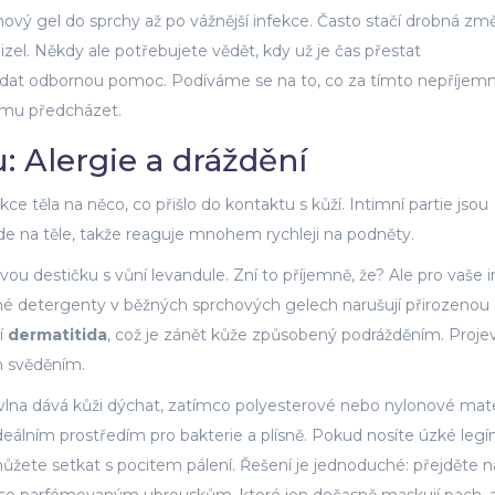
nový gel do sprchy až po vážnější infekce. Často stačí drobná zm
el. Někdy ale potřebujete vědět, kdy už je čas přestat
edat odbornou pomoc. Podíváme se na to, co za tímto nepříje
 tomu předcházet.
: Alergie a dráždění
ce těla na něco, co přišlo do kontaktu s kůží. Intimní partie jsou
jinde na těle, takže reaguje mnohem rychleji na podněty.
ovou destičku s vůní levandule. Zní to příjemně, že? Ale pro vaše 
ilné detergenty v běžných sprchových gelech narušují přirozenou
í
dermatitida
, což je zánět kůže způsobený podrážděním. Proje
m svěděním.
vlna dává kůži dýchat, zatímco polyesterové nebo nylonové mate
 ideálním prostředím pro bakterie a plísně. Pokud nosíte úzké legí
ůžete setkat s pocitem pálení. Řešení je jednoduché: přejděte n