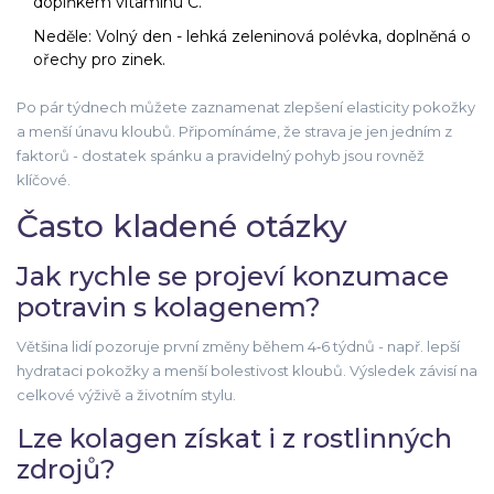
doplňkem vitamínu C.
Neděle: Volný den - lehká zeleninová polévka, doplněná o
ořechy pro zinek.
Po pár týdnech můžete zaznamenat zlepšení elasticity pokožky
a menší únavu kloubů. Připomínáme, že strava je jen jedním z
faktorů - dostatek spánku a pravidelný pohyb jsou rovněž
klíčové.
Často kladené otázky
Jak rychle se projeví konzumace
potravin s kolagenem?
Většina lidí pozoruje první změny během 4‑6 týdnů - např. lepší
hydrataci pokožky a menší bolestivost kloubů. Výsledek závisí na
celkové výživě a životním stylu.
Lze kolagen získat i z rostlinných
zdrojů?