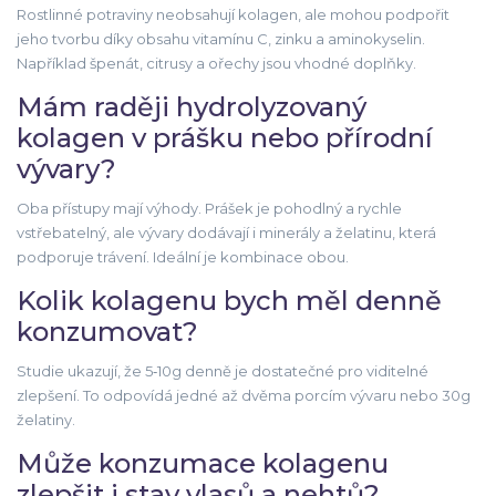
Rostlinné potraviny neobsahují kolagen, ale mohou podpořit
jeho tvorbu díky obsahu vitamínu C, zinku a aminokyselin.
Například špenát, citrusy a ořechy jsou vhodné doplňky.
Mám raději hydrolyzovaný
kolagen v prášku nebo přírodní
vývary?
Oba přístupy mají výhody. Prášek je pohodlný a rychle
vstřebatelný, ale vývary dodávají i minerály a želatinu, která
podporuje trávení. Ideální je kombinace obou.
Kolik kolagenu bych měl denně
konzumovat?
Studie ukazují, že 5‑10g denně je dostatečné pro viditelné
zlepšení. To odpovídá jedné až dvěma porcím vývaru nebo 30g
želatiny.
Může konzumace kolagenu
zlepšit i stav vlasů a nehtů?