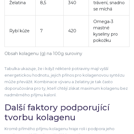
Želatina
8,5
340
trávení, snadno
se míchá
Omega‑3
mastné
Rybí kůže
7
420
kyseliny pro
pokožku
Obsah kolagenu (g) na 100g suroviny
Tabulka ukazuje, že i když některé potraviny mají vyšší
energetickou hodnotu, jejich přínos pro kolagenovou syntézu
může převážit. Kombinace vývaru a želatiny je tak často
doporučována pro ty, kteří chtějí získat maximum kolagenu bez
nadměrného příjmu kalorií.
Další faktory podporující
tvorbu kolagenu
Kromě přímého příjmu kolagenu hraje roli i podpora jeho