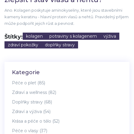
Ano. Kolagen poskytuje aminokyseliny, které jsou stavebními
kameny keratinu - hlavní protein vlasů a nehtů. Pravidelný příjem
může podpořit jejich růst a pevnost.
Štítky:
kolagen
potraviny s kolagenem
výživa
zdraví pokožky
doplňky stravy
Kategorie
Péče o pleť
(85)
Zdraví a wellness
(82)
Doplňky stravy
(68)
Zdraví a výživa
(54)
Krása a péče o tělo
(52)
Péče o vlasy
(37)