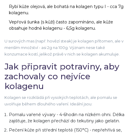
Rybí kůže
olejová, ale bohatá na kolagen typu I
- cca 7g
kolagenu.
Vepřová šunka (s kůží)
často zapomínáno, ale kůže
obsahuje hodně kolagenu
- 6,5g kolagenu.
U surových mas (např. hovězí steak) je kolagen přítomen, ale v
menším množství - asi 2g na 100g. Význam nese také
konzumace kostí, jelikož právě v nich se kolagen akumuluje.
Jak připravit potraviny, aby
zachovaly co nejvíce
kolagenu
Kolagen se rozkládá při vysokých teplotách, ale pomalu se
uvolňuje během dlouhého vaření. Ideální jsou:
Pomalu vařené vývary - 4-6hodin na nízkém ohni. Délka
zajišťuje, že kolagen přechází do tekutiny jako gelatin.
Pečení kůže při střední teplotě (150°C) - nepřehřívá se,