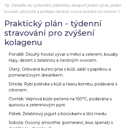
Tip: Zařaďte do týdenního jídelníčku alespoň jeden vývar, jeden
kousek rybí kůže a přidejte čerstvé ovoce bohaté na vitamín C.
Praktický plán - týdenní
stravování pro zvýšení
kolagenu
Pondělí: Dlouhý hovězí vývar s mrkví a celerem, kousky
řepy, dezert s želatinou a čerstvým ovocem.
Úterý: Grilovaná kuřecí prsa s kůží, salát s paprikou a
pomerančovým dresinkem.
Středa: Rybí polévka s kůží a řasou kombu, podávaná s
citronem.
Čtvrtek: Vepřová kůže pečená na 150°C, podávána s
quinoou a zeleninovým pyré.
Pátek: Želatinový jogurt s borůvkami a lžící medu.
Sobota: Ovocný smoothie (pomeranč, kiwi, špenát) s