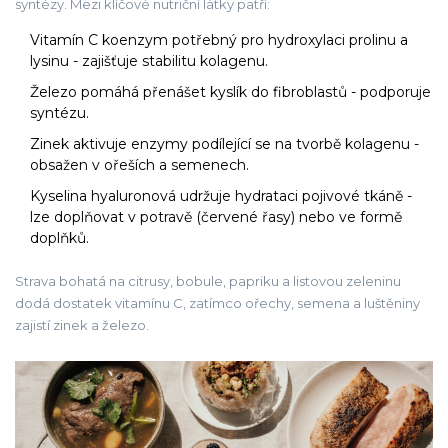
syntézy. Mezi klíčové nutriční látky patří:
Vitamín C
koenzym potřebný pro hydroxylaci prolinu a
lysinu
- zajišťuje stabilitu kolagenu.
Železo
pomáhá přenášet kyslík do fibroblastů
- podporuje
syntézu.
Zinek
aktivuje enzymy podílející se na tvorbě kolagenu
-
obsažen v ořeších a semenech.
Kyselina hyaluronová
udržuje hydrataci pojivové tkáně
-
lze doplňovat v potravě (červené řasy) nebo ve formě
doplňků.
Strava bohatá na citrusy, bobule, papriku a listovou zeleninu
dodá dostatek vitamínu C, zatímco ořechy, semena a luštěniny
zajistí zinek a železo.