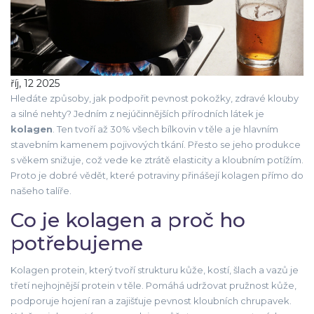
říj, 12 2025
Hledáte způsoby, jak podpořit pevnost pokožky, zdravé klouby
a silné nehty? Jedním z nejúčinnějších přírodních látek je
kolagen
. Ten tvoří až 30% všech bílkovin v těle a je hlavním
stavebním kamenem pojivových tkání. Přesto se jeho produkce
s věkem snižuje, což vede ke ztrátě elasticity a kloubním potížím.
Proto je dobré vědět, které potraviny přinášejí kolagen přímo do
našeho talíře.
Co je kolagen a proč ho
potřebujeme
Kolagen
protein, který tvoří strukturu kůže, kostí, šlach a vazů
je
třetí nejhojnější protein v těle. Pomáhá udržovat pružnost kůže,
podporuje hojení ran a zajišťuje pevnost kloubních chrupavek.