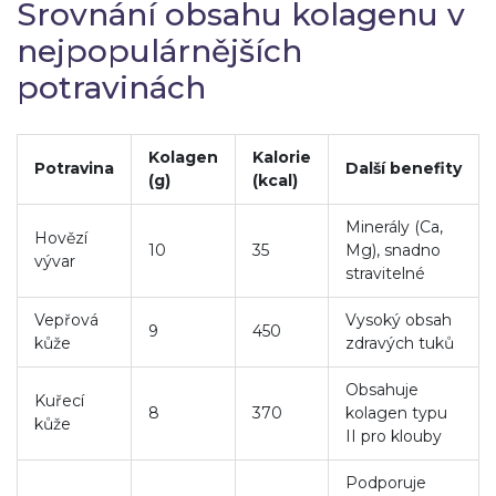
Srovnání obsahu kolagenu v
nejpopulárnějších
potravinách
Kolagen
Kalorie
Potravina
Další benefity
(g)
(kcal)
Minerály (Ca,
Hovězí
10
35
Mg), snadno
vývar
stravitelné
Vepřová
Vysoký obsah
9
450
kůže
zdravých tuků
Obsahuje
Kuřecí
8
370
kolagen typu
kůže
II pro klouby
Podporuje