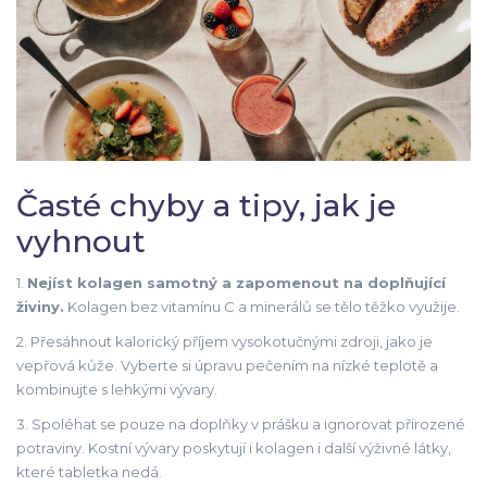
Časté chyby a tipy, jak je
vyhnout
1.
Nejíst kolagen samotný a zapomenout na doplňující
živiny.
Kolagen bez vitamínu C a minerálů se tělo těžko využije.
2. Přesáhnout kalorický příjem vysokotučnými zdroji, jako je
vepřová kůže. Vyberte si úpravu pečením na nízké teplotě a
kombinujte s lehkými vývary.
3. Spoléhat se pouze na doplňky v prášku a ignorovat přirozené
potraviny. Kostní vývary poskytují i kolagen i další výživné látky,
které tabletka nedá.