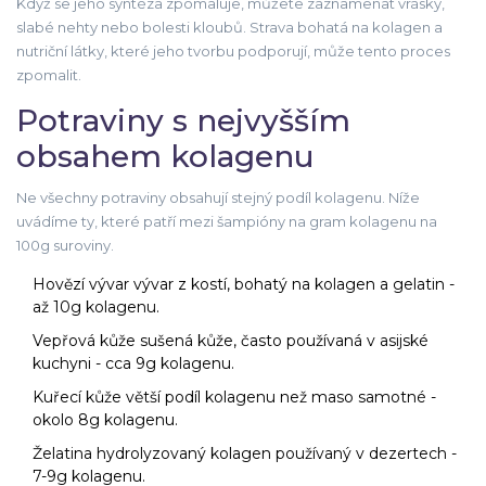
Když se jeho syntéza zpomaluje, můžete zaznamenat vrásky,
slabé nehty nebo bolesti kloubů. Strava bohatá na kolagen a
nutriční látky, které jeho tvorbu podporují, může tento proces
zpomalit.
Potraviny s nejvyšším
obsahem kolagenu
Ne všechny potraviny obsahují stejný podíl kolagenu. Níže
uvádíme ty, které patří mezi šampióny na gram kolagenu na
100g suroviny.
Hovězí vývar
vývar z kostí, bohatý na kolagen a gelatin
-
až 10g kolagenu.
Vepřová kůže
sušená kůže, často používaná v asijské
kuchyni
- cca 9g kolagenu.
Kuřecí kůže
větší podíl kolagenu než maso samotné
-
okolo 8g kolagenu.
Želatina
hydrolyzovaný kolagen používaný v dezertech
-
7-9g kolagenu.