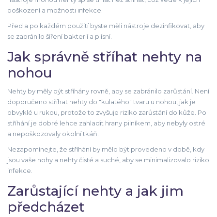
poškození a možnosti infekce.
Před a po každém použití byste měli nástroje dezinfikovat, aby
se zabránilo šíření bakterií a plísní.
Jak správně stříhat nehty na
nohou
Nehty by měly být stříhány rovně, aby se zabránilo zarůstání. Není
doporučeno stříhat nehty do "kulatého" tvaru u nohou, jak je
obvyklé u rukou, protože to zvyšuje riziko zarůstání do kůže. Po
stříhání je dobré lehce zahladit hrany pilníkem, aby nebyly ostré
a nepoškozovaly okolní tkáň.
Nezapomínejte, že stříhání by mělo být provedeno v době, kdy
jsou vaše nohy a nehty čisté a suché, aby se minimalizovalo riziko
infekce.
Zarůstající nehty a jak jim
předcházet