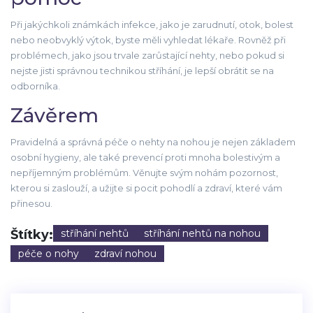
Při jakýchkoli známkách infekce, jako je zarudnutí, otok, bolest
nebo neobvyklý výtok, byste měli vyhledat lékaře. Rovněž při
problémech, jako jsou trvale zarůstající nehty, nebo pokud si
nejste jisti správnou technikou stříhání, je lepší obrátit se na
odborníka.
Závěrem
Pravidelná a správná péče o nehty na nohou je nejen základem
osobní hygieny, ale také prevencí proti mnoha bolestivým a
nepříjemným problémům. Věnujte svým nohám pozornost,
kterou si zaslouží, a užijte si pocit pohodlí a zdraví, které vám
přinesou.
Štítky:
stříhání nehtů
stříhání nehtů na nohou
péče o nohy
zdraví nohou