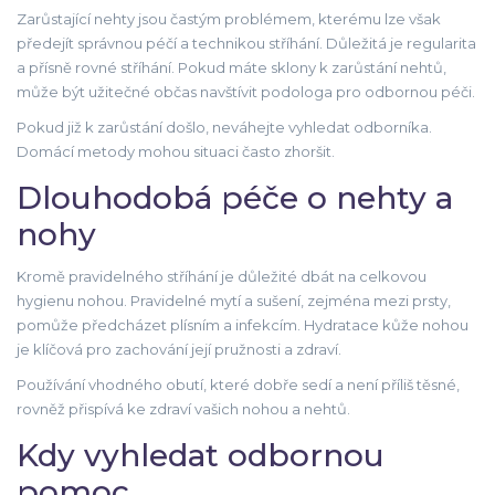
Zarůstající nehty jsou častým problémem, kterému lze však
předejít správnou péčí a technikou stříhání. Důležitá je regularita
a přísně rovné stříhání. Pokud máte sklony k zarůstání nehtů,
může být užitečné občas navštívit podologa pro odbornou péči.
Pokud již k zarůstání došlo, neváhejte vyhledat odborníka.
Domácí metody mohou situaci často zhoršit.
Dlouhodobá péče o nehty a
nohy
Kromě pravidelného stříhání je důležité dbát na celkovou
hygienu nohou. Pravidelné mytí a sušení, zejména mezi prsty,
pomůže předcházet plísním a infekcím. Hydratace kůže nohou
je klíčová pro zachování její pružnosti a zdraví.
Používání vhodného obutí, které dobře sedí a není příliš těsné,
rovněž přispívá ke zdraví vašich nohou a nehtů.
Kdy vyhledat odbornou
pomoc