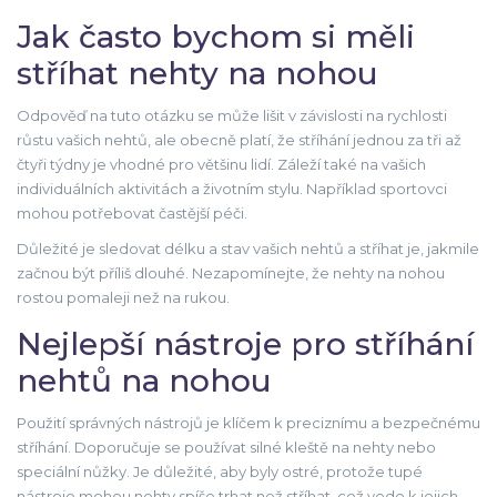
Jak často bychom si měli
stříhat nehty na nohou
Odpověď na tuto otázku se může lišit v závislosti na rychlosti
růstu vašich nehtů, ale obecně platí, že stříhání jednou za tři až
čtyři týdny je vhodné pro většinu lidí. Záleží také na vašich
individuálních aktivitách a životním stylu. Například sportovci
mohou potřebovat častější péči.
Důležité je sledovat délku a stav vašich nehtů a stříhat je, jakmile
začnou být příliš dlouhé. Nezapomínejte, že nehty na nohou
rostou pomaleji než na rukou.
Nejlepší nástroje pro stříhání
nehtů na nohou
Použití správných nástrojů je klíčem k preciznímu a bezpečnému
stříhání. Doporučuje se používat silné kleště na nehty nebo
speciální nůžky. Je důležité, aby byly ostré, protože tupé
nástroje mohou nehty spíše trhat než stříhat, což vede k jejich