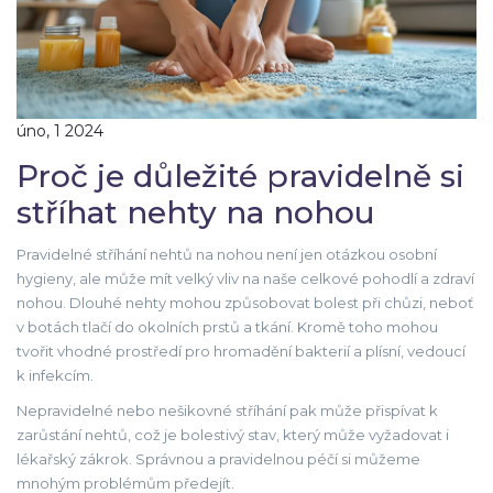
úno, 1 2024
Proč je důležité pravidelně si
stříhat nehty na nohou
Pravidelné stříhání nehtů na nohou není jen otázkou osobní
hygieny, ale může mít velký vliv na naše celkové pohodlí a zdraví
nohou. Dlouhé nehty mohou způsobovat bolest při chůzi, neboť
v botách tlačí do okolních prstů a tkání. Kromě toho mohou
tvořit vhodné prostředí pro hromadění bakterií a plísní, vedoucí
k infekcím.
Nepravidelné nebo nešikovné stříhání pak může přispívat k
zarůstání nehtů, což je bolestivý stav, který může vyžadovat i
lékařský zákrok. Správnou a pravidelnou péčí si můžeme
mnohým problémům předejít.