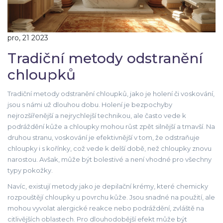
pro, 21 2023
Tradiční metody odstranění
chloupků
Tradiční metody odstranění chloupků, jako je holení či voskování,
jsou s námi už dlouhou dobu. Holení je bezpochyby
nejrozšířenější a nejrychlejší technikou, ale často vede k
podráždění kůže a chloupky mohou růst zpět silnější a tmavší. Na
druhou stranu, voskování je efektivnější v tom, že odstraňuje
chloupky i s kořínky, což vede k delší době, než chloupky znovu
narostou. Avšak, může být bolestivé a není vhodné pro všechny
typy pokožky.
Navíc, existují metody jako je depilační krémy, které chemicky
rozpouštějí chloupky u povrchu kůže. Jsou snadné na použití, ale
mohou vyvolat alergické reakce nebo podráždění, zvláště na
citlivějších oblastech. Pro dlouhodobější efekt může být