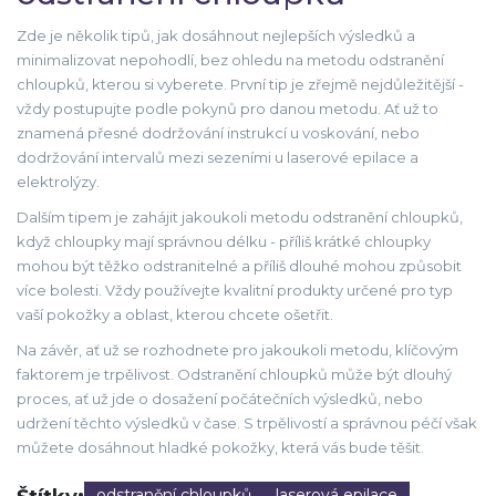
Zde je několik tipů, jak dosáhnout nejlepších výsledků a
minimalizovat nepohodlí, bez ohledu na metodu odstranění
chloupků, kterou si vyberete. První tip je zřejmě nejdůležitější -
vždy postupujte podle pokynů pro danou metodu. Ať už to
znamená přesné dodržování instrukcí u voskování, nebo
dodržování intervalů mezi sezeními u laserové epilace a
elektrolýzy.
Dalším tipem je zahájit jakoukoli metodu odstranění chloupků,
když chloupky mají správnou délku - příliš krátké chloupky
mohou být těžko odstranitelné a příliš dlouhé mohou způsobit
více bolesti. Vždy používejte kvalitní produkty určené pro typ
vaší pokožky a oblast, kterou chcete ošetřit.
Na závěr, ať už se rozhodnete pro jakoukoli metodu, klíčovým
faktorem je trpělivost. Odstranění chloupků může být dlouhý
proces, ať už jde o dosažení počátečních výsledků, nebo
udržení těchto výsledků v čase. S trpělivostí a správnou péčí však
můžete dosáhnout hladké pokožky, která vás bude těšit.
odstranění chloupků
laserová epilace