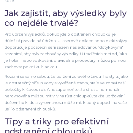
kůže.
Jak zajistit, aby výsledky byly
co nejdéle trvalé?
Pro udržení výsledků, pokud jde o odstranění chloupků, je
důležitá pravidelná údržba. U laserové epilace nebo elektrolýzy
doporučuje počáteční sérii sezení následovanou 'dotykovými'
sezeními, aby byly zachovány výsledky. U tradičních metod, jako
je holání nebo voskování, pravidelné procedury můžou pomoci
zachovat pokožku hladkou.
Rozumí se samo sebou, že udržení zdravého životního stylu, jako
je dostatečný přísun vody a vyvážená strava, hraje ve zdraví naší
pokožky klíčovou roli. A nezapomeňte, že stres a hormonální
nerovnováha můžou mít vliv na růst chloupků, takže udržování
duševního klidu a vyrovnanosti může mít kladný dopad i na vaše
úsilí o odstranění chloupků.
Tipy a triky pro efektivní
odstranění chloupků