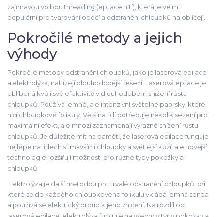
zajímavou volbou threading (epilace nití), která je velmi
populární pro tvarování obočí a odstranění chloupků na obličeji.
Pokročilé metody a jejich
výhody
Pokročilé metody odstranění chloupků, jako je laserová epilace
a elektrolýza, nabízejí dlouhodobější řešení. Laserová epilace je
oblíbená kvůli své efektivitě v dlouhodobém snížení růstu
chloupků. Používá jemné, ale intenzivní světelné paprsky, které
ničí chloupkové folikuly. Většina lidí potřebuje několik sezení pro
maximální efekt, ale mnozí zaznamenají výrazné snížení růstu
chloupků. Je důležité mít na paměti, že laserová epilace funguje
nejlépe na lidech s tmavšími chloupky a světlejší kůží, ale novější
technologie rozšiřují možnosti pro různé typy pokožky a
chloupků.
Elektrolýza je další metodou pro trvalé odstranění chloupků, při
které se do každého chloupkového folikulu vkládá jemná sonda
a používá se elektrický proud k jeho zničení. Na rozdíl od
laserové epilace, elektrolýza funguje na všechny typy pokožky a