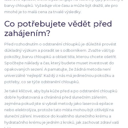
barvy chloupků. Vyžaduje více času a může být dražší, ale pro
mnohé je to malá cena za trvalé výsledky.
Co potřebujete vědět před
zahájením?
Před rozhodnutím o odstranění chloupků je důležité provést
důkladný výzkum a poradit se s odborníkem. Zvažte váš typ
pokožky, barvu chloupků a oblast těla, kterou chcete ošetřit.
Spočítejte náklady a čas, který budete muset investovat do
opakovaných sezení. A pamatujte, že žádná metoda není
univerzálně 'nejlepší'. Každý z nás má jedinečnou pokožku a
potřeby, co se týče odstranění chloupků.
Je také klíčové, aby byla kůže před a po odstranění chloupků
dobře hydratovaná a chráněná před slunečním zářením,
zejména pokud jste si vybrali metody jako laserová epilace
nebo elektrolýza, protože tato místa mohou být citlivější na
sluneční záření. Investice do kvalitního slunečního krému a
hydratačního krému je jedním z kroků, jak zachovat zdraví vaší