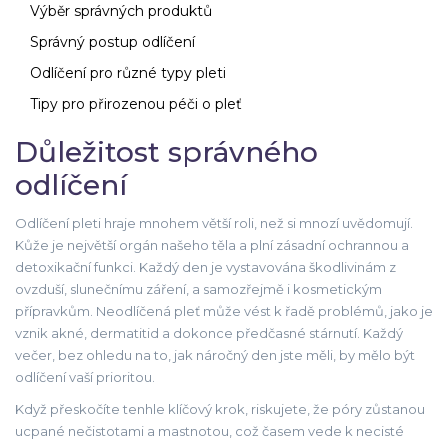
Výběr správných produktů
Správný postup odlíčení
Odlíčení pro různé typy pleti
Tipy pro přirozenou péči o pleť
Důležitost správného
odlíčení
Odlíčení pleti hraje mnohem větší roli, než si mnozí uvědomují.
Kůže je největší orgán našeho těla a plní zásadní ochrannou a
detoxikační funkci. Každý den je vystavována škodlivinám z
ovzduší, slunečnímu záření, a samozřejmě i kosmetickým
přípravkům. Neodlíčená pleť může vést k řadě problémů, jako je
vznik akné, dermatitid a dokonce předčasné stárnutí. Každý
večer, bez ohledu na to, jak náročný den jste měli, by mělo být
odlíčení vaší prioritou.
Když přeskočíte tenhle klíčový krok, riskujete, že póry zůstanou
ucpané nečistotami a mastnotou, což časem vede k necisté