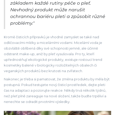
základem každé rutiny péče o pleť.
Nevhodný produkt může narušit
ochrannou bariéru pleti a způsobit různé
problémy."
Kromě čisticích přípravků je vhodné zamyslet se také nad
odličovacími mléky a micelárními vodami. Micelární voda je
obzvláště oblíbená díky své schopnosti jemně, ale účinně
odstranit make-up, aniž by pleť vysušovala. Pro ty, kteří
upřednostňují ekologické produkty, existuje rostoucí trend
kosmetiky balené v biologicky rozložitelných obalech či
veganských produktů bez krutosti na zvířatech.
Nakonec je třeba si pamatovat, že změna produktu by měla být
postupná. Pokud testujete nový čisticí prostředek, dejte pleti
čas na adaptaci a pozorujte reakce. Někdy trvá několik týdnů,
než pleť plně zareaguje na nové složení, takže buďte trpěliví a
nenechte se odradit prvotními výsledky.