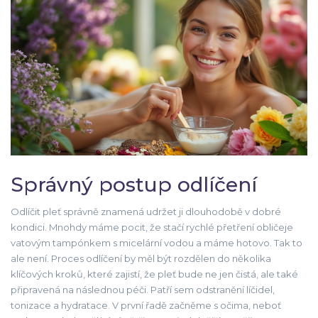
Správný postup odlíčení
Odlíčit pleť správně znamená udržet ji dlouhodobě v dobré
kondici. Mnohdy máme pocit, že stačí rychlé přetření obličeje
vatovým tampónkem s micelární vodou a máme hotovo. Tak to
ale není. Proces odlíčení by měl být rozdělen do několika
klíčových kroků, které zajistí, že pleť bude ne jen čistá, ale také
připravená na následnou péči. Patří sem odstranění líčidel,
tonizace a hydratace. V první řadě začněme s očima, neboť