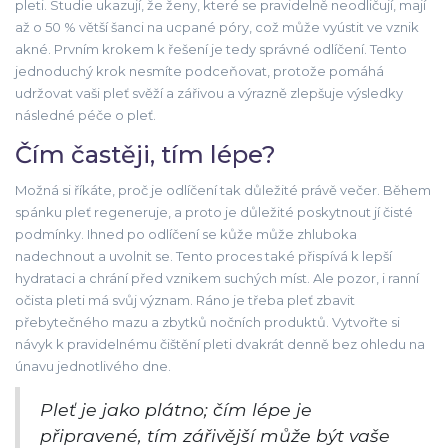
pleti. Studie ukazují, že ženy, které se pravidelně neodličují, mají
až o 50 % větší šanci na ucpané póry, což může vyústit ve vznik
akné. Prvním krokem k řešení je tedy správné odlíčení. Tento
jednoduchý krok nesmíte podceňovat, protože pomáhá
udržovat vaši pleť svěží a zářivou a výrazně zlepšuje výsledky
následné péče o pleť.
Čím častěji, tím lépe?
Možná si říkáte, proč je odlíčení tak důležité právě večer. Během
spánku pleť regeneruje, a proto je důležité poskytnout jí čisté
podmínky. Ihned po odlíčení se kůže může zhluboka
nadechnout a uvolnit se. Tento proces také přispívá k lepší
hydrataci a chrání před vznikem suchých míst. Ale pozor, i ranní
očista pleti má svůj význam. Ráno je třeba pleť zbavit
přebytečného mazu a zbytků nočních produktů. Vytvořte si
návyk k pravidelnému čištění pleti dvakrát denně bez ohledu na
únavu jednotlivého dne.
Pleť je jako plátno; čím lépe je
připravené, tím zářivější může být vaše