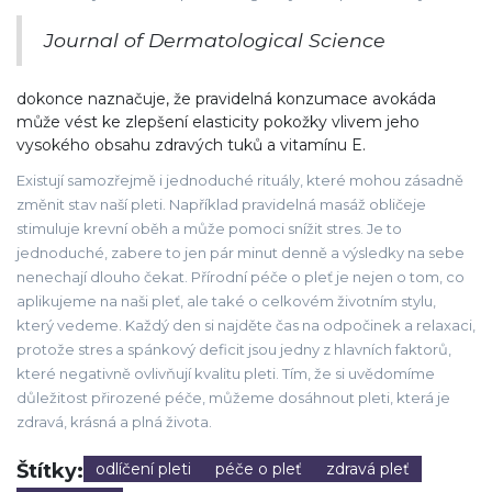
Journal of Dermatological Science
dokonce naznačuje, že pravidelná konzumace avokáda
může vést ke zlepšení elasticity pokožky vlivem jeho
vysokého obsahu zdravých tuků a vitamínu E.
Existují samozřejmě i jednoduché rituály, které mohou zásadně
změnit stav naší pleti. Například pravidelná masáž obličeje
stimuluje krevní oběh a může pomoci snížit stres. Je to
jednoduché, zabere to jen pár minut denně a výsledky na sebe
nenechají dlouho čekat. Přírodní péče o pleť je nejen o tom, co
aplikujeme na naši pleť, ale také o celkovém životním stylu,
který vedeme. Každý den si najděte čas na odpočinek a relaxaci,
protože stres a spánkový deficit jsou jedny z hlavních faktorů,
které negativně ovlivňují kvalitu pleti. Tím, že si uvědomíme
důležitost přirozené péče, můžeme dosáhnout pleti, která je
zdravá, krásná a plná života.
Štítky:
odlíčení pleti
péče o pleť
zdravá pleť