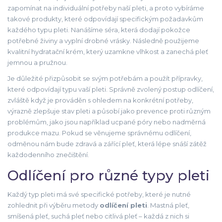
zapomínat na individuální potřeby naší pleti, a proto vybíráme
takové produkty, které odpovídají specifickým požadavkům
každého typu pleti. Nanášíme séra, která dodají pokožce
potřebné živiny a vyplní drobné vrásky. Následně použijeme
kvalitní hydratační krém, který uzamkne vlhkost a zanechá pleť
jemnou a pružnou.
Je důležité přizpůsobit se svým potřebám a použít přípravky,
které odpovídají typu vaší pleti. Správně zvolený postup odlíčení,
zvláště když je prováděn s ohledem na konkrétní potřeby,
výrazně zlepšuje stav pleti a působí jako prevence proti různým
problémům, jako jsou například ucpané póry nebo nadměrná
produkce mazu. Pokud se věnujeme správnému odlíčení,
odměnou nám bude zdravá a zářící pleť, která lépe snáší zátěž
každodenního znečištění.
Odlíčení pro různé typy pleti
Každý typ pleti má své specifické potřeby, které je nutné
zohlednit při výběru metody
odlíčení pleti
. Mastná pleť,
smíšená pleť, suchá pleť nebo citlivá pleť – každá z nich si