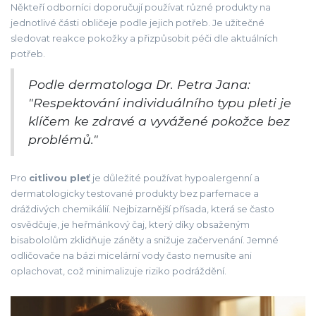
Někteří odborníci doporučují používat různé produkty na
jednotlivé části obličeje podle jejich potřeb. Je užitečné
sledovat reakce pokožky a přizpůsobit péči dle aktuálních
potřeb.
Podle dermatologa Dr. Petra Jana:
"Respektování individuálního typu pleti je
klíčem ke zdravé a vyvážené pokožce bez
problémů."
Pro
citlivou pleť
je důležité používat hypoalergenní a
dermatologicky testované produkty bez parfemace a
dráždivých chemikálií. Nejbizarnější přísada, která se často
osvědčuje, je heřmánkový čaj, který díky obsaženým
bisabololům zklidňuje záněty a snižuje začervenání. Jemné
odličovače na bázi micelární vody často nemusíte ani
oplachovat, což minimalizuje riziko podráždění.