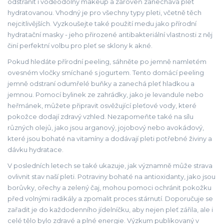
odstranit i voděodolný makeup a zároveň zanechává pleť
hydratovanou. Vhodný je pro všechny typy pleti, včetně těch
nejcitlivějších. Vyzkoušejte také použití medu jako přírodní
hydratační masky - jeho přirozené antibakteriální vlastnosti z něj
činí perfektní volbu pro pleť se sklony k akné.
Pokud hledáte přírodní peeling, sáhněte po jemně namletém
ovesném vločky smíchané s jogurtem. Tento domácí peeling
jemně odstraní odumřelé buňky a zanechá pleť hladkou a
jemnou. Pomocí bylinek ze zahrádky, jako je levandule nebo
heřmánek, můžete připravit osvěžující pleťové vody, které
pokožce dodají zdravý vzhled. Nezapomeňte také na sílu
různých olejů, jako jsou arganový, jojobový nebo avokádový,
které jsou bohaté na vitamíny a dodávají pleti potřebné živiny a
dávku hydratace.
V posledních letech se také ukazuje, jak významně může strava
ovlivnit stav naší pleti. Potraviny bohaté na antioxidanty, jako jsou
borůvky, ořechy a zelený čaj, mohou pomoci ochránit pokožku
před volnými radikály a zpomalit proces stárnutí. Doporučuje se
zařadit je do každodenního jídelníčku, aby nejen pleť zářila, ale i
celé tělo bylo zdravé a plné energie. Výzkum publikovaný v