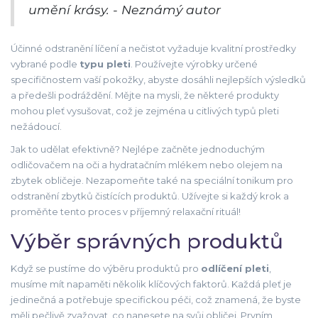
umění krásy. - Neznámý autor
Účinné odstranění líčení a nečistot vyžaduje kvalitní prostředky
vybrané podle
typu pleti
. Používejte výrobky určené
specifičnostem vaší pokožky, abyste dosáhli nejlepších výsledků
a předešli podráždění. Mějte na mysli, že některé produkty
mohou pleť vysušovat, což je zejména u citlivých typů pleti
nežádoucí.
Jak to udělat efektivně? Nejlépe začněte jednoduchým
odličovačem na oči a hydratačním mlékem nebo olejem na
zbytek obličeje. Nezapomeňte také na speciální tonikum pro
odstranění zbytků čistících produktů. Užívejte si každý krok a
proměňte tento proces v příjemný relaxační rituál!
Výběr správných produktů
Když se pustíme do výběru produktů pro
odlíčení pleti
,
musíme mít napaměti několik klíčových faktorů. Každá pleť je
jedinečná a potřebuje specifickou péči, což znamená, že byste
měli pečlivě zvažovat, co nanesete na svůj obličej. Prvním