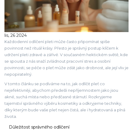
lis, 26 2024
Každodenní odlíčení pleti může často připomínat spíše
povinnost než rituál krásy. Přesto je správný postup klíčem k
udržení pleti zdravé a zářivé. V současném hektickém světě, kde
se spousta z nás snaží zvládnout pracovní stres a osobní
povinnosti, se péče o pleť může zdát jako drobnost, ale její vliv je
nepopiratelný.
V tomto článku se podíváme na to, jak odlíčit pleť co
nejefektivněji, abychom předešli nepříjemnostem jako jsou
akné, suchá místa nebo předčasné stárnutí. Rozkryjeme
tajemství správného výběru kosmetiky a odkryjeme techniky,
díky kterým bude vaše pleť nejen čistá, ale i hydratovaná a plná
života.
Důležitost správného odlíčení