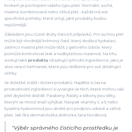
krokem je pochopení vašeho typu pleti. Normální, suchá,
mastná, kombinovaná nebo citlivá pleť - každá má své
specifické potřeby, které určují, jaké produkty budou
nejúčinnější.
Základem jsou různé druhy čisticích přípravků. Pro suchou pleť
může být vhodnější krémový čistič, který dodává hydrataci,
zatímco mastná pleť může těžit z gelového čističe, který
pomůže kontrolovat lesk a nadbytečnou mastnost. Na trhu
existují také
produkty
obsahující přírodní ingredience, jako je
aloe vera či heřmánek, které jsou oblíbené pro své zklidňující
účinky.
Je důležité zvážit i složení produktů. Najděte si čas na
prostudování ingrediencí a vyvarujte se těch, které mohou vaši
pleť zbytečně dráždit. Parabeny, ftaláty a silikony jsou látky,
kterým se mnozí snaží vyhýbat. Naopak vitamíny C a E nebo
kyselina hyaluronová jsou skvělé pro podporu zdravé a zářivé
pleti. Jak říká dermatoložka doktorka Jana Nováková:
"Výběr správného čisticího prostředku je