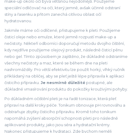
make-up okolo očí bývá většinou nejodolnější. Použijeme
speciální odličovač na oči, který jemně, avšak účinně odstraní
stíny a řasenku a přitom zanechá citlivou oblast očí
hydratovanou.
Jakmile máme oči odlíčené, přistupujeme k pleti. Použijeme
čisticí oleje nebo emulze, které jemně rozpustí make-up a
nečistoty. Někteří odborníci doporučují metodu dvojího čištění,
kdy nejdříve použijeme olejový produkt, následně čisticí pěnu
nebo gel. Tímto způsobem je zajištěno, že důkladně odstraníme
všechny nečistoty a maz, které se během dne na pleti
nashromáždily. Pro větší efektivitu lze použít horký, vlhký ručník
přikládaný na obličej, aby se pleť ještě lépe připravila k aplikaci
čisticího přípravku.
Je nesmírně důležité
postupné, ale
důkladné vmasírování produktu do pokožky krouživými pohyby.
Po důkladném očištění pleti je na řadě tonizace, která pleť
připraví na další kroky péče. Tonikum obnovuje pH rovnováhu a
odstraňuje zbytky čisticího přípravku. Kromě toho tonikum
napomáhá zvýšení absorpční schopnosti pleti pro následně
aplikované produkty, jako jsou séra a hydratační krémy.
Nakonec přistupujeme k hydrataci. Zde bychom neměli