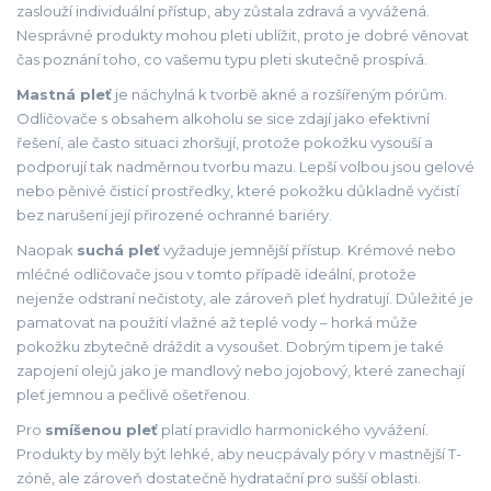
zaslouží individuální přístup, aby zůstala zdravá a vyvážená.
Nesprávné produkty mohou pleti ublížit, proto je dobré věnovat
čas poznání toho, co vašemu typu pleti skutečně prospívá.
Mastná pleť
je náchylná k tvorbě akné a rozšířeným pórům.
Odličovače s obsahem alkoholu se sice zdají jako efektivní
řešení, ale často situaci zhoršují, protože pokožku vysouší a
podporují tak nadměrnou tvorbu mazu. Lepší volbou jsou gelové
nebo pěnivé čisticí prostředky, které pokožku důkladně vyčistí
bez narušení její přirozené ochranné bariéry.
Naopak
suchá pleť
vyžaduje jemnější přístup. Krémové nebo
mléčné odličovače jsou v tomto případě ideální, protože
nejenže odstraní nečistoty, ale zároveň pleť hydratují. Důležité je
pamatovat na použití vlažné až teplé vody – horká může
pokožku zbytečně dráždit a vysoušet. Dobrým tipem je také
zapojení olejů jako je mandlový nebo jojobový, které zanechají
pleť jemnou a pečlivě ošetřenou.
Pro
smíšenou pleť
platí pravidlo harmonického vyvážení.
Produkty by měly být lehké, aby neucpávaly póry v mastnější T-
zóně, ale zároveň dostatečně hydratační pro sušší oblasti.