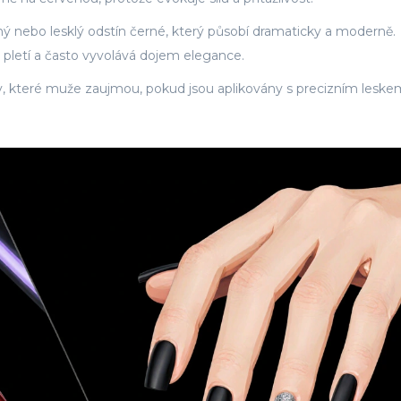
ý nebo lesklý odstín černé, který působí dramaticky a moderně
.
 pletí a často vyvolává dojem elegance.
y, které muže zaujmou, pokud jsou aplikovány s precizním leske