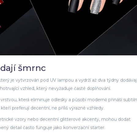
idají šmrnc
který je vytvrzován pod UV lampou a vydrží až dva týdny
dodávaj
otrvající vzhled, který nevyžaduje časté doplňování.
rstvou, která eliminuje odlesky a působí moderně
přináší subtiln
kteří preferují decentní, ne příliš výrazné vzhledy.
etrické vzory nebo decentní glitterové akcenty, mohou dodat
ený detail často funguje jako konverzační starter.