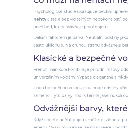
Co muži na nehtách nej
Psychologické studie ukazují, že pečlivě uprave
nehty
čisté a bez viditelných nedokonalostí, p
první bod, který ovlivňuje první dojem.
Dalším faktorem je barva. Neutrální odstíny j
často uklidňuje. Na druhou stranu odvážnější 
Klasické a bezpečné vo
French manikúra
kombinuje přírodní růžový od
univerzálním volbám. Vypadá elegantně a nikdy n
Jinou bezpečnou volbou jsou
nude odstíny
přir
samého
. Tyto barvy hodí k téměř jakémukoli o
Odvážnější barvy, které
Když chcete udělat dojem, můžete sáhnout p
energií
. Výzkum ukazuje, že muži reagují pozitiv