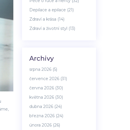
Péče o ruce a nehty
(32)
Depilace a epilace
(21)
Zdraví a krása
(14)
Zdraví a životní styl
(13)
Archivy
srpna 2026
(5)
července 2026
(31)
června 2026
(30)
května 2026
(30)
u
dubna 2026
(24)
váme,
března 2026
(24)
února 2026
(26)