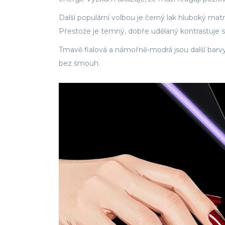
Další populární volbou je
černý lak
hluboký matn
Přestože je temný, dobře udělaný kontrastuje s
Tmavě fialová a námořně-modrá jsou další barv
bez šmouh.