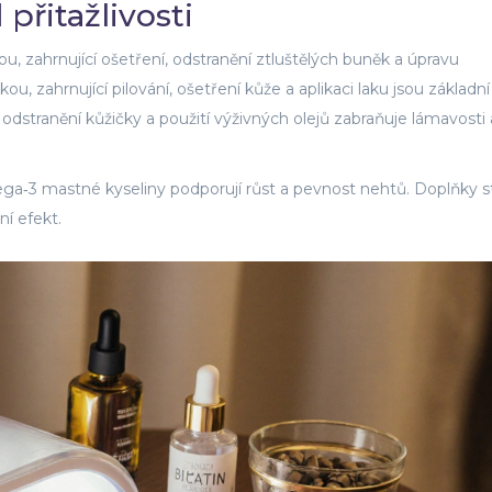
přitažlivosti
, zahrnující ošetření, odstranění ztluštělých buněk a úpravu
ou, zahrnující pilování, ošetření kůže a aplikaci laku
jsou základní
, odstranění kůžičky a použití výživných olejů zabraňuje lámavosti 
omega‑3 mastné kyseliny podporují růst a pevnost nehtů. Doplňky s
í efekt.