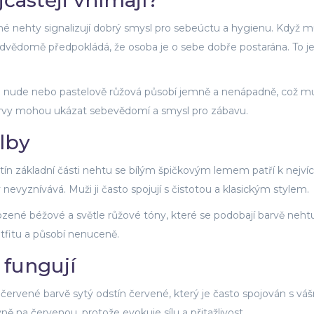
častěji vnímají?
né nehty signalizují dobrý smysl pro sebeúctu a hygienu. Když mu
odvědomě předpokládá, že osoba je o sebe dobře postarána. To j
ako nude nebo pastelově růžová působí jemně a nenápadně, což m
barvy mohou ukázat sebevědomí a smysl pro zábavu.
lby
stín základní části nehtu se bílým špičkovým lemem
patří k nejví
evyznívává. Muži ji často spojují s čistotou a klasickým stylem.
ozené béžové a světle růžové tóny, které se podobají barvě neht
utfitu a působí nenuceně.
 fungují
o
červené barvě
sytý odstín červené, který je často spojován s váš
ně na červenou, protože evokuje sílu a přitažlivost.