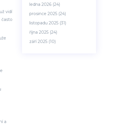
ledna 2026
(24)
ž vidí
prosince 2025
(24)
e často
listopadu 2025
(31)
října 2025
(24)
uže
září 2025
(10)
ce
u
ní a