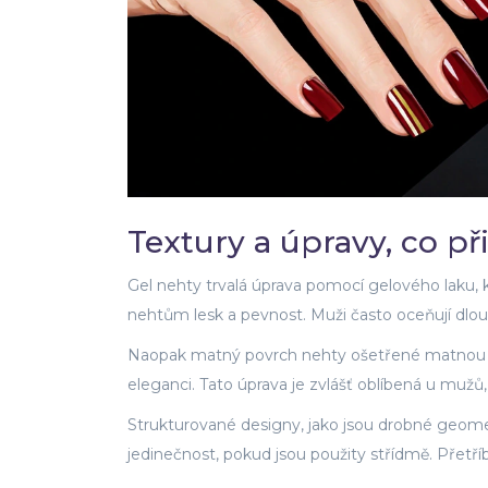
Textury a úpravy, co př
Gel nehty
trvalá úprava pomocí gelového laku, 
nehtům lesk a pevnost. Muži často oceňují dlouh
Naopak
matný povrch
nehty ošetřené matnou v
eleganci. Tato úprava je zvlášť oblíbená u mužů, 
Strukturované designy, jako jsou drobné geom
jedinečnost, pokud jsou použity střídmě. Přetříb