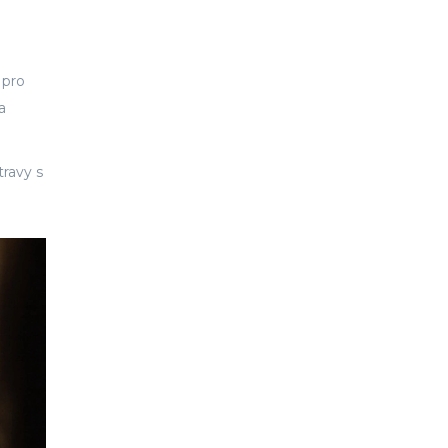
 pro
a
travy s