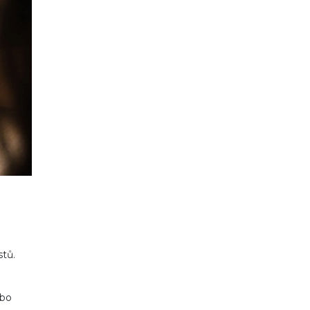
stů.
ebo