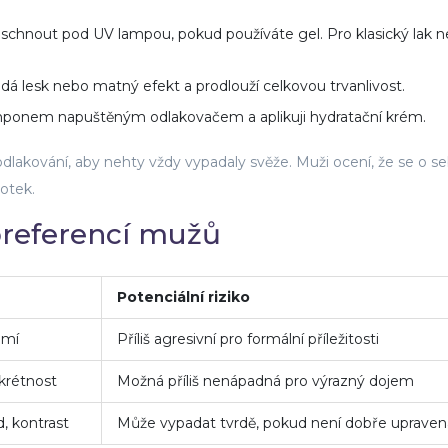
schnout pod UV lampou, pokud používáte gel. Pro klasický lak 
dá lesk nebo matný efekt a prodlouží celkovou trvanlivost.
mponem napuštěným odlakovačem a aplikuji hydratační krém.
odlakování, aby nehty vždy vypadaly svěže. Muži ocení, že se o s
dotek.
preferencí mužů
Potenciální riziko
omí
Příliš agresivní pro formální příležitosti
skrétnost
Možná příliš nenápadná pro výrazný dojem
, kontrast
Může vypadat tvrdě, pokud není dobře upraven