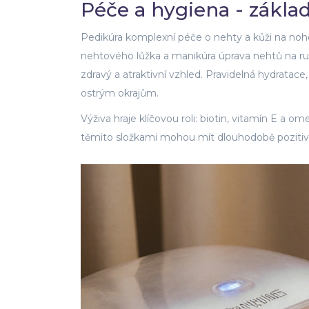
Péče a hygiena - základ 
Pedikúra
komplexní péče o nehty a kůži na nohou
nehtového lůžka
a
manikúra
úprava nehtů na ruk
zdravý a atraktivní vzhled. Pravidelná hydratace
ostrým okrajům.
Výživa hraje klíčovou roli: biotin, vitamín E a 
těmito složkami mohou mít dlouhodobě pozitivn