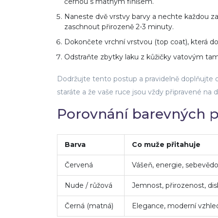
černou s matným finišem.
Naneste dvě vrstvy barvy a nechte každou za
zaschnout přirozeně 2-3 minuty.
Dokončete vrchní vrstvou (top coat), která do
Odstraňte zbytky laku z kůžičky vatovým ta
Dodržujte tento postup a pravidelně doplňujte 
staráte a že vaše ruce jsou vždy připravené na 
Porovnání barevných 
Barva
Co muže přitahuje
Červená
Vášeň, energie, sebevěd
Nude / růžová
Jemnost, přirozenost, di
Černá (matná)
Elegance, moderní vzhled