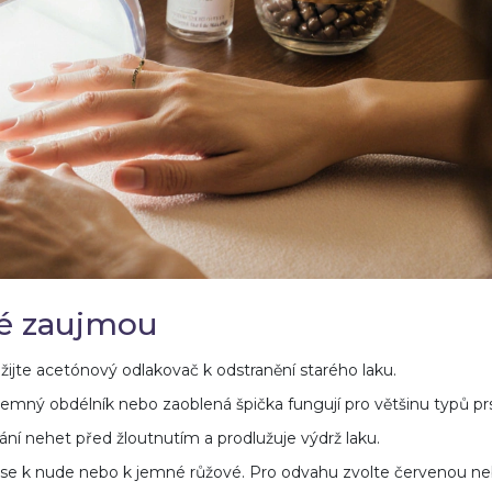
eré zaujmou
ijte acetónový odlakovač k odstranění starého laku.
- jemný obdélník nebo zaoblená špička fungují pro většinu typů pr
rání nehet před žloutnutím a prodlužuje výdrž laku.
ěte se k nude nebo k jemné růžové. Pro odvahu zvolte červenou n