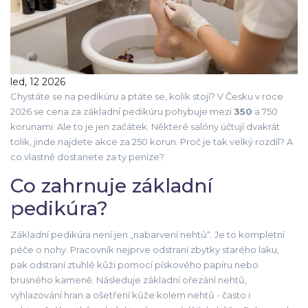
led, 12 2026
Chystáte se na pedikúru a ptáte se, kolik stojí? V Česku v roce
2026 se cena za základní pedikúru pohybuje mezi
350
a 750
korunami. Ale to je jen začátek. Některé salóny účtují dvakrát
tolik, jinde najdete akce za 250 korun. Proč je tak velký rozdíl? A
co vlastně dostanete za ty peníze?
Co zahrnuje základní
pedikúra?
Základní pedikúra není jen „nabarvení nehtů“. Je to kompletní
péče o nohy. Pracovník nejprve odstraní zbytky starého laku,
pak odstraní ztuhlé kůži pomocí pískového papíru nebo
brusného kameně. Následuje základní ořezání nehtů,
vyhlazování hran a ošetření kůže kolem nehtů - často i