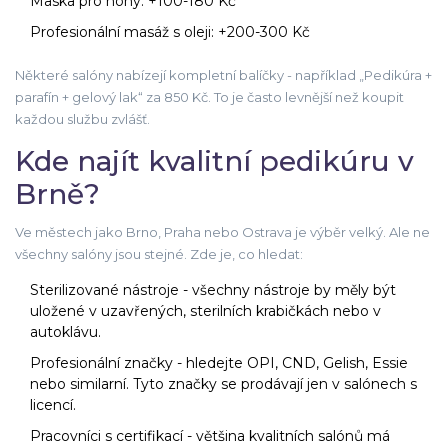
Maska pro nohy: +100-180 Kč
Profesionální masáž s oleji: +200-300 Kč
Některé salóny nabízejí kompletní balíčky - například „Pedikúra +
parafín + gelový lak“ za 850 Kč. To je často levnější než koupit
každou službu zvlášť.
Kde najít kvalitní pedikúru v
Brně?
Ve městech jako Brno, Praha nebo Ostrava je výběr velký. Ale ne
všechny salóny jsou stejné. Zde je, co hledat:
Sterilizované nástroje - všechny nástroje by měly být
uložené v uzavřených, sterilních krabičkách nebo v
autoklávu.
Profesionální značky - hledejte OPI, CND, Gelish, Essie
nebo similarní. Tyto značky se prodávají jen v salónech s
licencí.
Pracovníci s certifikací - většina kvalitních salónů má