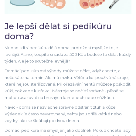
Je lepší dělat si pedikúru
doma?
Mnoho lidí si pedikúru dělá doma, protože si myslí, že to je
levnější. A ano, koupíte si sadu za 500 Kč a budete to dělat každý
týden. Ale je to skutečně levnější?
Domácí pedikúra má výhody: můžete dělat, když chcete, a
nečekáte na termín. Ale má i rizika. Většina lidí používá nástroje,
které nejsou sterilizované. Při ořezávání nehtů můžete poškodit
kůži, což vede k infekci. Nástroje se nečistí správně - plísně se
mohou usazovat na brusných kamenech nebo nůžkách.
Navíc - doma se nezvládne správně odstranit ztuhlá kůže.
Výsledek je často nevyrovnaný, nehty jsou příliš krátké nebo
zbytky laku se škrábají po dvou dnech.
Domácí pedikúra má smysl jen jako doplněk. Pokud chcete, aby