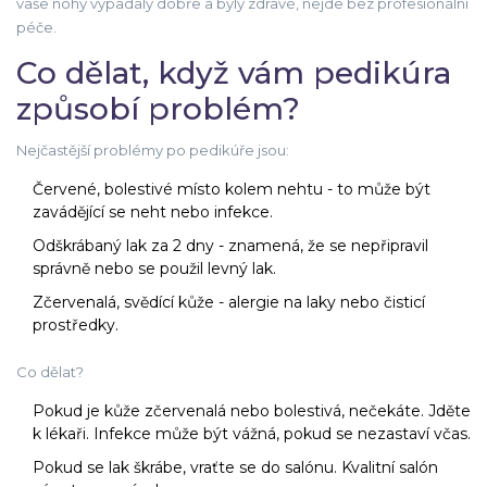
vaše nohy vypadaly dobře a byly zdravé, nejde bez profesionální
péče.
Co dělat, když vám pedikúra
způsobí problém?
Nejčastější problémy po pedikúře jsou:
Červené, bolestivé místo kolem nehtu - to může být
zavádějící se neht nebo infekce.
Odškrábaný lak za 2 dny - znamená, že se nepřipravil
správně nebo se použil levný lak.
Zčervenalá, svědící kůže - alergie na laky nebo čisticí
prostředky.
Co dělat?
Pokud je kůže zčervenalá nebo bolestivá, nečekáte. Jděte
k lékaři. Infekce může být vážná, pokud se nezastaví včas.
Pokud se lak škrábe, vraťte se do salónu. Kvalitní salón