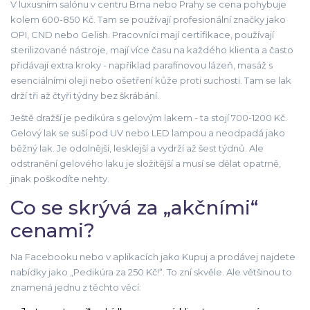
V luxusním salónu v centru Brna nebo Prahy se cena pohybuje
kolem 600-850 Kč. Tam se používají profesionální značky jako
OPI, CND nebo Gelish. Pracovníci mají certifikace, používají
sterilizované nástroje, mají více času na každého klienta a často
přidávají extra kroky - například parafínovou lázeň, masáž s
esenciálními oleji nebo ošetření kůže proti suchosti. Tam se lak
drží tři až čtyři týdny bez škrábání.
Ještě dražší je pedikúra s gelovým lakem - ta stojí 700-1200 Kč.
Gelový lak se suší pod UV nebo LED lampou a neodpadá jako
běžný lak. Je odolnější, lesklejší a vydrží až šest týdnů. Ale
odstranění gelového laku je složitější a musí se dělat opatrně,
jinak poškodíte nehty.
Co se skrývá za „akčními“
cenami?
Na Facebooku nebo v aplikacích jako Kupuj a prodávej najdete
nabídky jako „Pedikúra za 250 Kč!“. To zní skvěle. Ale většinou to
znamená jednu z těchto věcí: