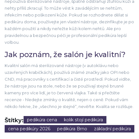
nepoužívá sterilizované nástroje, špatně odstraňují ztuhlou kůži a
nehty příliš zkracují. To může vést k zavádějícím se nehtům,
infekcím nebo poškození kůže. Pokud se rozhodnete dělat si
pedikúru doma, používejte jen vlastní nástroje, dezinfikujte je po
každém použití a nikdy neřežte kůži kolem nehtů. Ale pro
pravidelnou a bezpečnou péči je profesionální pedikúra lepší
volbou.
Jak poznám, že salón je kvalitní?
Kvalitní salón má sterilizované nástroje (v autoklávu nebo
uzavřených krabičkách), používá známé značky jako OPI nebo
CND, má pracovníky s certifikací a čisté prostředí. Pokud vidíte,
že nástroje jsou na stole, nebo že se používají stejné brusné
kameny pro více lidí, je to červená vlajka. Také si přečtěte
recenze - hledejte zmínky o kvalitě, nejen o ceně. Pokud vám
někdo řekne, že „všechno je stejné“, nevěřte. Kvalita se rozlišuje.
Štítky:
pedikúra cena
kolik stojí pedikúra
cena pedikúry 2026
pedikúra Brno
základní pedikúra