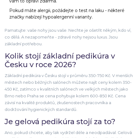
vám to opraví zdarma.
Pokud máte alergii, požádejte o test na laku - některé
značky nabízejí hypoalergenní varianty.
Pamatujte: vaše nohy jsou vaše. Nechte je ošetřit někým, kdo ví,
co dělá. A nezapomeňte - zdravé nohy nejsou luxus. Jsou
základní potřebou.
Kolik stojí základní pedikúra v
Česku v roce 2026?
Základní pedikúra v Česku stojí v průměru 350-750 Kč. V menších
městech nebo běžných salónech můžete najít ceny kolem 350-
450 Kč, zatímco v kvalitních salónech ve velkých městech jako
Brno nebo Praha se cena pohybuje kolem 600-850 Kč. Cena
závisí na kvalitě produktů, zkušenostech pracovníka a
dodržování hygienických standardů.
Je gelová pedikúra stojí za to?
Ano, pokud chcete, aby lak vydržel déle a neodpadával. Gelová