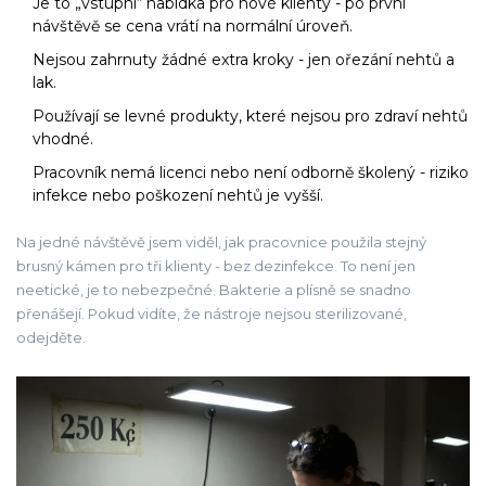
Je to „vstupní“ nabídka pro nové klienty - po první
návštěvě se cena vrátí na normální úroveň.
Nejsou zahrnuty žádné extra kroky - jen ořezání nehtů a
lak.
Používají se levné produkty, které nejsou pro zdraví nehtů
vhodné.
Pracovník nemá licenci nebo není odborně školený - riziko
infekce nebo poškození nehtů je vyšší.
Na jedné návštěvě jsem viděl, jak pracovnice použila stejný
brusný kámen pro tři klienty - bez dezinfekce. To není jen
neetické, je to nebezpečné. Bakterie a plísně se snadno
přenášejí. Pokud vidíte, že nástroje nejsou sterilizované,
odejděte.