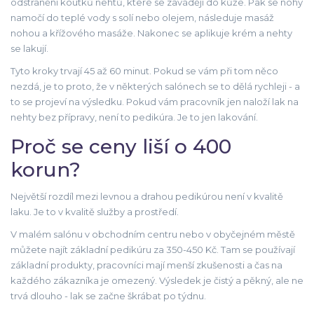
odstranění koutků nehtů, které se zavádějí do kůže. Pak se nohy
namočí do teplé vody s solí nebo olejem, následuje masáž
nohou a křížového masáže. Nakonec se aplikuje krém a nehty
se lakují.
Tyto kroky trvají 45 až 60 minut. Pokud se vám při tom něco
nezdá, je to proto, že v některých salónech se to dělá rychleji - a
to se projeví na výsledku. Pokud vám pracovník jen naloží lak na
nehty bez přípravy, není to pedikúra. Je to jen lakování.
Proč se ceny liší o 400
korun?
Největší rozdíl mezi levnou a drahou pedikúrou není v kvalitě
laku. Je to v kvalitě služby a prostředí.
V malém salónu v obchodním centru nebo v obyčejném městě
můžete najít základní pedikúru za 350-450 Kč. Tam se používají
základní produkty, pracovníci mají menší zkušenosti a čas na
každého zákazníka je omezený. Výsledek je čistý a pěkný, ale ne
trvá dlouho - lak se začne škrábat po týdnu.