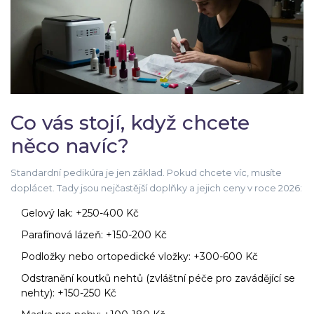
Co vás stojí, když chcete
něco navíc?
Standardní pedikúra je jen základ. Pokud chcete víc, musíte
doplácet. Tady jsou nejčastější doplňky a jejich ceny v roce 2026:
Gelový lak: +250-400 Kč
Parafínová lázeň: +150-200 Kč
Podložky nebo ortopedické vložky: +300-600 Kč
Odstranění koutků nehtů (zvláštní péče pro zavádějící se
nehty): +150-250 Kč