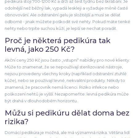
pedikúra stojí 700-1200 Kč a drží až šest týdnů bez škrábání. Je
odolnější než běžný lak, vypadá leskleji a vyžaduje méně časté
obnovování. Ale odstranění gelu je složitější a musí se dělat
odborně - jinak můžete poškodit své nehty. Pokud máte tenké
nehty nebo trpíte suchou kůží, je lepší se nechat poradit.
Proč je některá pedikúra tak
levná, jako 250 Kč?
Akční ceny 250 Kč jsou často „vstupní“ nabídky pro nové klienty.
Může to znamenat, že se nepoužívají sterilizované nástroje,
nejsou provedeny všechny kroky (například odstranění ztuhlé
kůže), nebo se používají levné, nekvalitní produkty. Někdy to
znamená, že pracovník nemá licenci. Riziko infekce nebo
poškození nehtů je vyšší. Nezapomeňte: levná pedikúra může
být drahá v dlouhodobém horizontu.
Můžu si pedikúru dělat doma bez
rizika?
Domácí pedikúra je možná, ale má významná rizika. Většina lidí