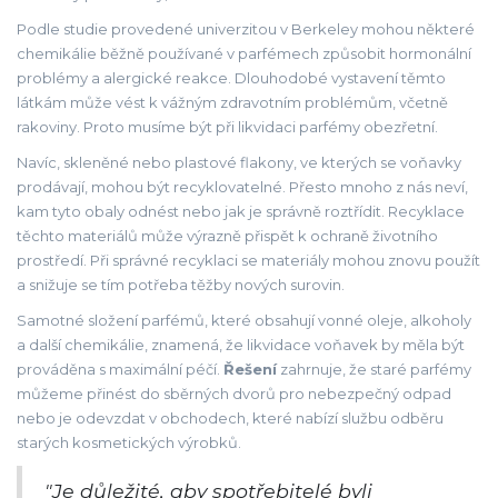
Podle studie provedené univerzitou v Berkeley mohou některé
chemikálie běžně používané v parfémech způsobit hormonální
problémy a alergické reakce. Dlouhodobé vystavení těmto
látkám může vést k vážným zdravotním problémům, včetně
rakoviny. Proto musíme být při likvidaci parfémy obezřetní.
Navíc, skleněné nebo plastové flakony, ve kterých se voňavky
prodávají, mohou být recyklovatelné. Přesto mnoho z nás neví,
kam tyto obaly odnést nebo jak je správně roztřídit. Recyklace
těchto materiálů může výrazně přispět k ochraně životního
prostředí. Při správné recyklaci se materiály mohou znovu použít
a snižuje se tím potřeba těžby nových surovin.
Samotné složení parfémů, které obsahují vonné oleje, alkoholy
a další chemikálie, znamená, že likvidace voňavek by měla být
prováděna s maximální péčí.
Řešení
zahrnuje, že staré parfémy
můžeme přinést do sběrných dvorů pro nebezpečný odpad
nebo je odevzdat v obchodech, které nabízí službu odběru
starých kosmetických výrobků.
"Je důležité, aby spotřebitelé byli