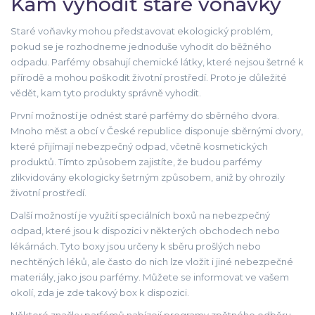
Kam vyhodit staré voňavky
Staré voňavky mohou představovat ekologický problém,
pokud se je rozhodneme jednoduše vyhodit do běžného
odpadu. Parfémy obsahují chemické látky, které nejsou šetrné k
přírodě a mohou poškodit životní prostředí. Proto je důležité
vědět, kam tyto produkty správně vyhodit.
První možností je odnést staré parfémy do sběrného dvora.
Mnoho měst a obcí v České republice disponuje sběrnými dvory,
které přijímají nebezpečný odpad, včetně kosmetických
produktů. Tímto způsobem zajistíte, že budou parfémy
zlikvidovány ekologicky šetrným způsobem, aniž by ohrozily
životní prostředí.
Další možností je využití speciálních boxů na nebezpečný
odpad, které jsou k dispozici v některých obchodech nebo
lékárnách. Tyto boxy jsou určeny k sběru prošlých nebo
nechtěných léků, ale často do nich lze vložit i jiné nebezpečné
materiály, jako jsou parfémy. Můžete se informovat ve vašem
okolí, zda je zde takový box k dispozici.