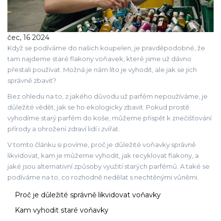
čec, 16 2024
Když se podíváme do našich koupelen, je pravděpodobné, že
tam najdeme staré flakony voňavek, které jsme už dávno
přestali používat. Možná je nám líto je vyhodit, ale jak se jich
správně zbavit?
Bez ohledu na to, z jakého důvodu už parfém nepoužíváme, je
důležité vědět, jak se ho ekologicky zbavit. Pokud prostě
vyhodíme starý parfém do koše, můžeme přispět k znečišťování
přírody a ohrožení zdraví lidí i zvířat.
V tomto článku si povíme, proč je důležité voňavky správně
likvidovat, kam je můžeme vyhodit, jak recyklovat flakony, a
jaké jsou alternativní způsoby využití starých parfémů. A také se
podíváme na to, co rozhodně nedělat s nechtěnými vůněmi.
Proč je důležité správně likvidovat voňavky
Kam vyhodit staré voňavky