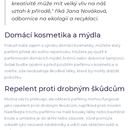
kreativitě může mít velký vliv na náš
vztah k přírodě," říká Jana Nováková,
odbornice na ekologii a recyklaci.
Domácí kosmetika a mýdla
Pokud máte zájem o výrobu domácí kosmetiky, můžete starý
parfém přidat do svého repertoáru. Můžete jej využít k
parfémování domácích mýdel, krémů nebo dokonce šamponů.
Avšak buďte opatrní a před použitím parfému v kosmetice si
ověřte, zda neobsahuje škodlivé látky, které by mohly dráždit
pokožku.
Repelent proti drobným škůdcům
Možná vás to překvapí, ale některé parfémy mohou fungovat
jako repelent proti drobným škůdcům, například proti můrám.
Nastříkejte trochu parfému na malé kousky látky nebo bavlněné
koule a umístěte je do skříní nebo zásuvek. Vůně pomůže
odradit tyto nezvané návštěvníky a udrží vaši oblečení svěží a