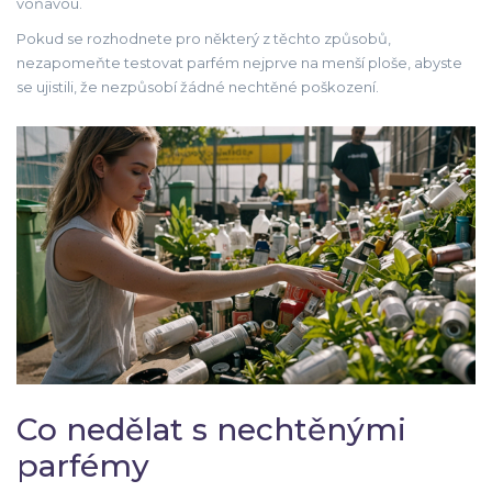
voňavou.
Pokud se rozhodnete pro některý z těchto způsobů,
nezapomeňte testovat parfém nejprve na menší ploše, abyste
se ujistili, že nezpůsobí žádné nechtěné poškození.
Co nedělat s nechtěnými
parfémy