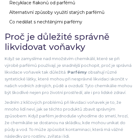
Recyklace flakonů od parfémů
Alternativní způsoby využití starých parfémů
Co nedělat s nechtěnými parfémy
Proč je důležité správně
likvidovat voňavky
Když se zamyslíme nad množstvím chemikálií, které se při
výrobě parfémů používají, je snadnější pochopit, proč je správná
likvidace voňavek tak důležitá.
Parfémy
obsahují různé
syntetické látky, které mohou při nesprávné likvidaci skončit v
našich vodních zdrojích, půdě a ovzduší. Tyto chemikálie mohou
být škodlivé nejen pro životní prostředí, ale i pro lidské zdraví.
Jedním z klíčových problémů při likvidaci voňavek je to, že
mnoho lidí neví, jak se těchto produktů zbavit správným
způsobem. Když parfém jednoduše vyhodíme do smetí, hrozí,
že chemikálie se dostanou na skládku, kde mohou unikat do
půdy a vod. To může způsobit kontaminaci, která má vážné
následky pro rostliny, zvířata i lidi.