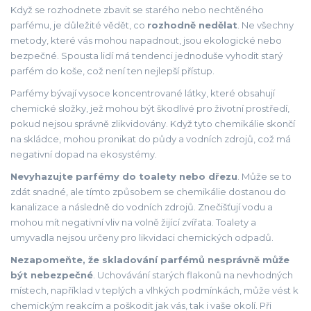
Když se rozhodnete zbavit se starého nebo nechtěného
parfému, je důležité vědět, co
rozhodně nedělat
. Ne všechny
metody, které vás mohou napadnout, jsou ekologické nebo
bezpečné. Spousta lidí má tendenci jednoduše vyhodit starý
parfém do koše, což není ten nejlepší přístup.
Parfémy bývají vysoce koncentrované látky, které obsahují
chemické složky, jež mohou být škodlivé pro životní prostředí,
pokud nejsou správně zlikvidovány. Když tyto chemikálie skončí
na skládce, mohou pronikat do půdy a vodních zdrojů, což má
negativní dopad na ekosystémy.
Nevyhazujte parfémy do toalety nebo dřezu
. Může se to
zdát snadné, ale tímto způsobem se chemikálie dostanou do
kanalizace a následně do vodních zdrojů. Znečišťují vodu a
mohou mít negativní vliv na volně žijící zvířata. Toalety a
umyvadla nejsou určeny pro likvidaci chemických odpadů.
Nezapomeňte, že skladování parfémů nesprávně může
být nebezpečné
. Uchovávání starých flakonů na nevhodných
místech, například v teplých a vlhkých podmínkách, může vést k
chemickým reakcím a poškodit jak vás, tak i vaše okolí. Při