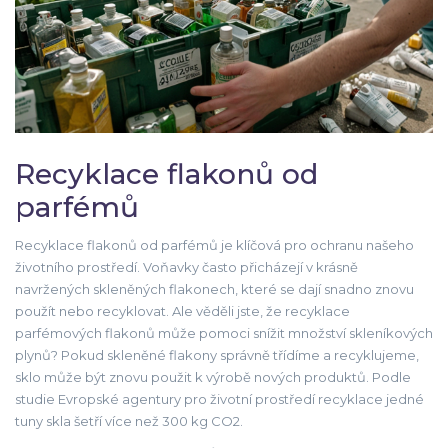
Recyklace flakonů od
parfémů
Recyklace flakonů od parfémů je klíčová pro ochranu našeho
životního prostředí. Voňavky často přicházejí v krásně
navržených skleněných flakonech, které se dají snadno znovu
použít nebo recyklovat. Ale věděli jste, že recyklace
parfémových flakonů může pomoci snížit množství skleníkových
plynů? Pokud skleněné flakony správně třídíme a recyklujeme,
sklo může být znovu použit k výrobě nových produktů. Podle
studie Evropské agentury pro životní prostředí recyklace jedné
tuny skla šetří více než 300 kg CO2.