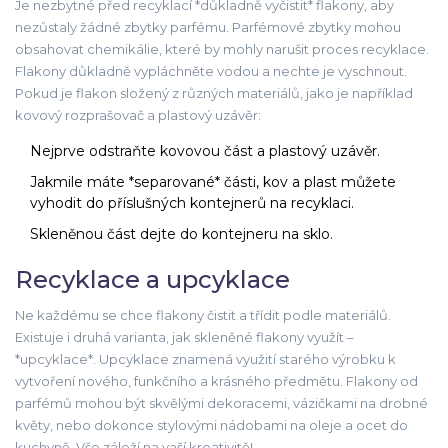
Je nezbytné před recyklací *důkladně vyčistit* flakony, aby
nezůstaly žádné zbytky parfému. Parfémové zbytky mohou
obsahovat chemikálie, které by mohly narušit proces recyklace.
Flakony důkladně vypláchněte vodou a nechte je vyschnout.
Pokud je flakon složený z různých materiálů, jako je například
kovový rozprašovač a plastový uzávěr:
Nejprve odstraňte kovovou část a plastový uzávěr.
Jakmile máte *separované* části, kov a plast můžete
vyhodit do příslušných kontejnerů na recyklaci.
Skleněnou část dejte do kontejneru na sklo.
Recyklace a upcyklace
Ne každému se chce flakony čistit a třídit podle materiálů.
Existuje i druhá varianta, jak skleněné flakony využít –
*upcyklace*. Upcyklace znamená využití starého výrobku k
vytvoření nového, funkčního a krásného předmětu. Flakony od
parfémů mohou být skvělými dekoracemi, vázičkami na drobné
květy, nebo dokonce stylovými nádobami na oleje a ocet do
kuchyně. Vše záleží na vaší kreativitě!