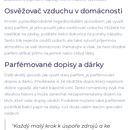
Osvěžovač vzduchu v domácnosti
Prvním a pravděpodobně nejjednodušším způsobem, jak využít
starý parfém, je jeho použití jako osvěžovač vzduchu. Můžete ho
nastříkat na závěsy, polštáře nebo dokonce na potahy nábytku.
Tento trik nejenže osvěží vzduch, ale také vytvoří příjemnou
atmosféru ve vaší domácnosti. Pamatujte si však, že není vhodné
parfém stříkat přímo na jemné nebo citlivé látky.
Parfémované dopisy a dárky
Další skvělý způsob, jak využít starý parfém, je parfémování
dopisů a dárků. Představte si, že obdržíte dopis, který nejenom
dobře vypadá, ale také báječně voní. Tento romantický zvyk má
dlouhou historii a může zanechat nezapomenutelný dojem na
těch, kteří vaše dopisy obdrží. Podobně můžete také parfémem
postříkat balící papír na dárky, což dodá vašim darům speciální
nádech.
"Každý malý krok k úspoře zdrojů a ke