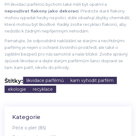
Při likvidaci parfémů bychom také měli být opatrní a
nepoužívat flakony jako dekoraci
. Přestože staré flakony
mohou vypadat hezky na polici, stále obsahují zbytky chemikálií,
které mohou být škodlivé. Raději zvolte recyklaci flakonů, aby
nedošlo k žádným nepříjemným nehodám.
Pamatujte, že odpovědné nakládání se starými a nechtěnými
parfémy je nejen o ochraně životního prostředí, ale také o
zajištění bezpečí pro nás samotné a naše blízké. Zvolte správný
způsob likvidace a dejte starým parfémům šanci dopravit se
tam, kam patří, nikoliv do přírody.
Štítky:
likvidace parfémů
kam vyhodit parfém
ekologie
recyklace
Kategorie
Péče o pleť
(85)