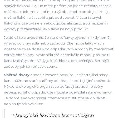
Některé značky parfémů nabízejí programy zpětného odběru
starých flakónů. Pokud máte parfém od jedné z těchto značek,
můžete se informovat přímo u výrobce nebo prodejce, zda je
možné flakón vrátit zpět a jak postupovat. Vrácení starých
flakónů může být nejen ekologické, ale často jsou nabízeny i
výhody pro zákazníky, jako sleva na nový produkt.
Je důležité si uvědomit, že staré voňavky bychom nikdy neměli
vylévat do umyvadla nebo záchodu. Chemické látky v nich
obsažené by se dostaly do odpadní vody a mohly by znečišťovat
zdroje pitné vody. Navíc některé chemikálie mohou poškodit
kanalizační systém. Vždy je lepší hledat bezpečnější a šetrnější
způsoby, jak se voňavek zbavit.
Sběrné dvory
a specializované boxy jsou nejčastějšími místy,
kam můžeme staré parfémy odnést, ale existují i jiné možnosti.
Některé ekologické organizace pořádají pravidelné sběry
nebezpečného odpadu, kde můžete odevzdat i staré voňavky.
Je dobré sledovat místní informace a zjistit, zda se v blízkosti
neplánuje taková akce.
"Ekologická likvidace kosmetických