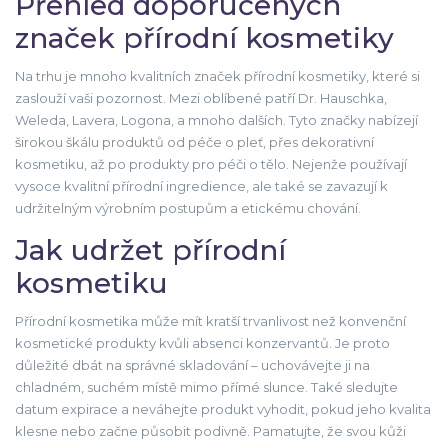
Přehled doporučených
značek přírodní kosmetiky
Na trhu je mnoho kvalitních značek přírodní kosmetiky, které si
zaslouží vaši pozornost. Mezi oblíbené patří Dr. Hauschka,
Weleda, Lavera, Logona, a mnoho dalších. Tyto značky nabízejí
širokou škálu produktů od péče o pleť, přes dekorativní
kosmetiku, až po produkty pro péči o tělo. Nejenže používají
vysoce kvalitní přírodní ingredience, ale také se zavazují k
udržitelným výrobním postupům a etickému chování.
Jak udržet přírodní
kosmetiku
Přírodní kosmetika může mít kratší trvanlivost než konvenční
kosmetické produkty kvůli absenci konzervantů. Je proto
důležité dbát na správné skladování – uchovávejte ji na
chladném, suchém místě mimo přímé slunce. Také sledujte
datum expirace a neváhejte produkt vyhodit, pokud jeho kvalita
klesne nebo začne působit podivně. Pamatujte, že svou kůži