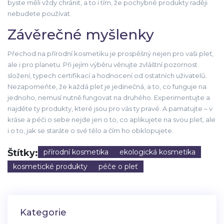
byste měli vždy chránit, a to i tím, že pochybné produkty raději
nebudete používat.
Závěrečné myšlenky
Přechod na přírodní kosmetiku je prospěšný nejen pro vaši pleť,
ale i pro planetu. Při jejím výběru věnujte zvláštní pozornost
složení, typech certifikací a hodnocení od ostatních uživatelů.
Nezapomeňte, že každá pleť je jedinečná, a to, co funguje na
jednoho, nemusí nutně fungovat na druhého. Experimentujte a
najděte ty produkty, které jsou pro vás ty pravé. A pamatujte – v
kráse a péči o sebe nejde jen o to, co aplikujete na svou pleť, ale
i o to, jak se staráte o své tělo a čím ho obklopujete.
Štítky:
přírodní kosmetika
ekologická kosmetika
kosmetické produkty
péče o pleť
Kategorie