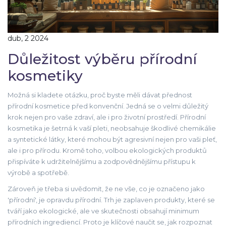
dub, 2 2024
Důležitost výběru přírodní
kosmetiky
Možná si kladete otázku, proč byste měli dávat přednost
přírodní kosmetice před konvenční. Jedná se o velmi důležitý
krok nejen pro vaše zdraví, ale i pro životní prostředí. Přírodní
kosmetika je šetrná k vaší pleti, neobsahuje škodlivé chemikálie
a syntetické látky, které mohou být agresivní nejen pro vaši pleť,
ale i pro přírodu. Kromě toho, volbou ekologických produktů
přispíváte k udržitelnějšímu a zodpovědnějšímu přístupu k
výrobě a spotřebě.
Zároveň je třeba si uvědomit, že ne vše, co je označeno jako
'přírodní', je opravdu přírodní. Trh je zaplaven produkty, které se
tváří jako ekologické, ale ve skutečnosti obsahují minimum
přírodních ingrediencí. Proto je klíčové naučit se, jak rozpoznat