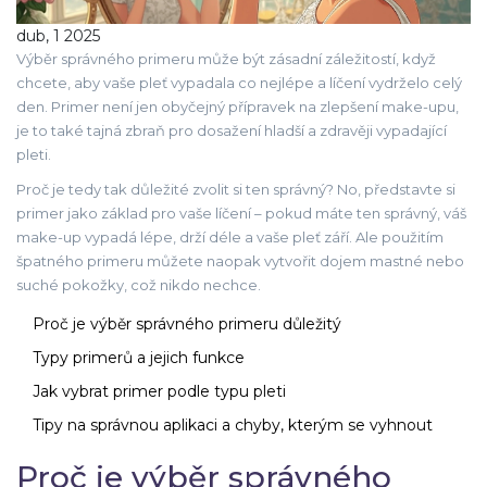
dub, 1 2025
Výběr správného primeru může být zásadní záležitostí, když
chcete, aby vaše pleť vypadala co nejlépe a líčení vydrželo celý
den. Primer není jen obyčejný přípravek na zlepšení make-upu,
je to také tajná zbraň pro dosažení hladší a zdravěji vypadající
pleti.
Proč je tedy tak důležité zvolit si ten správný? No, představte si
primer jako základ pro vaše líčení – pokud máte ten správný, váš
make-up vypadá lépe, drží déle a vaše pleť září. Ale použitím
špatného primeru můžete naopak vytvořit dojem mastné nebo
suché pokožky, což nikdo nechce.
Proč je výběr správného primeru důležitý
Typy primerů a jejich funkce
Jak vybrat primer podle typu pleti
Tipy na správnou aplikaci a chyby, kterým se vyhnout
Proč je výběr správného