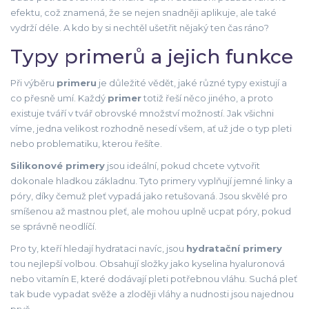
efektu, což znamená, že se nejen snadněji aplikuje, ale také
vydrží déle. A kdo by si nechtěl ušetřit nějaký ten čas ráno?
Typy primerů a jejich funkce
Při výběru
primeru
je důležité vědět, jaké různé typy existují a
co přesně umí. Každý
primer
totiž řeší něco jiného, a proto
existuje tváří v tvář obrovské množství možností. Jak všichni
víme, jedna velikost rozhodně nesedí všem, ať už jde o typ pleti
nebo problematiku, kterou řešíte.
Silikonové primery
jsou ideální, pokud chcete vytvořit
dokonale hladkou základnu. Tyto primery vyplňují jemné linky a
póry, díky čemuž pleť vypadá jako retušovaná. Jsou skvělé pro
smíšenou až mastnou pleť, ale mohou uplně ucpat póry, pokud
se správně neodlíčí.
Pro ty, kteří hledají hydrataci navíc, jsou
hydratační primery
tou nejlepší volbou. Obsahují složky jako kyselina hyaluronová
nebo vitamín E, které dodávají pleti potřebnou vláhu. Suchá pleť
tak bude vypadat svěže a zloději vláhy a nudnosti jsou najednou