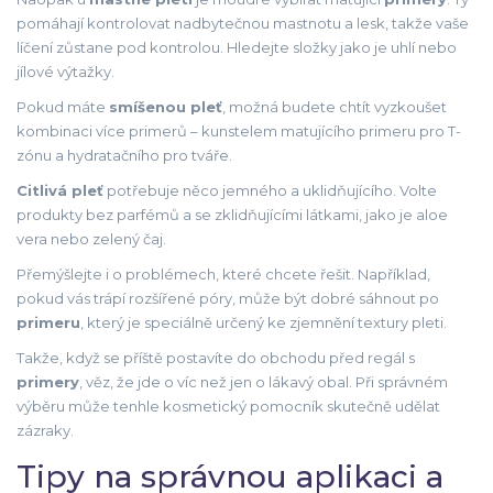
pomáhají kontrolovat nadbytečnou mastnotu a lesk, takže vaše
líčení zůstane pod kontrolou. Hledejte složky jako je uhlí nebo
jílové výtažky.
Pokud máte
smíšenou pleť
, možná budete chtít vyzkoušet
kombinaci více primerů – kunstelem matujícího primeru pro T-
zónu a hydratačního pro tváře.
Citlivá pleť
potřebuje něco jemného a uklidňujícího. Volte
produkty bez parfémů a se zklidňujícími látkami, jako je aloe
vera nebo zelený čaj.
Přemýšlejte i o problémech, které chcete řešit. Například,
pokud vás trápí rozšířené póry, může být dobré sáhnout po
primeru
, který je speciálně určený ke zjemnění textury pleti.
Takže, když se příště postavíte do obchodu před regál s
primery
, věz, že jde o víc než jen o lákavý obal. Při správném
výběru může tenhle kosmetický pomocník skutečně udělat
zázraky.
Tipy na správnou aplikaci a