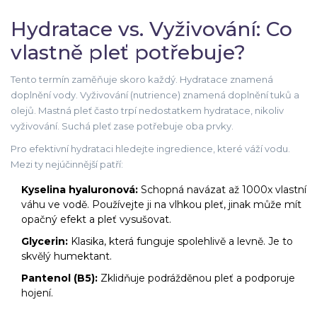
Hydratace vs. Vyživování: Co
vlastně pleť potřebuje?
Tento termín zaměňuje skoro každý. Hydratace znamená
doplnění vody. Vyživování (nutrience) znamená doplnění tuků a
olejů. Mastná pleť často trpí nedostatkem hydratace, nikoliv
vyživování. Suchá pleť zase potřebuje oba prvky.
Pro efektivní hydrataci hledejte ingredience, které váží vodu.
Mezi ty nejúčinnější patří:
Kyselina hyaluronová:
Schopná navázat až 1000x vlastní
váhu ve vodě. Používejte ji na vlhkou pleť, jinak může mít
opačný efekt a pleť vysušovat.
Glycerin:
Klasika, která funguje spolehlivě a levně. Je to
skvělý humektant.
Pantenol (B5):
Zklidňuje podrážděnou pleť a podporuje
hojení.