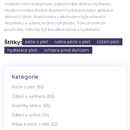
Tonikum není nezbytností, pokud máte dobrou hydrataci.
Moderní tonika slouží k doplnění hydratace nebo aplikace
aktivních látek. Stará tonika s alkoholem byla určená k
dezinfekci a sušení, ta dnes vyhýbejte. Pokud tonikum
používáte, mělo by být bezalkoholové a hydratační.
Štítky:
péče o pleť
rutina péče o pleť
čištění pleti
hydratace pleti
ochrana před sluncem
Kategorie
Péče o pleť
(85)
Zdraví a wellness
(83)
Doplňky stravy
(68)
Zdraví a výživa
(54)
Krása a péče o tělo
(52)