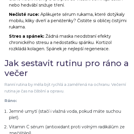
nebo hedvábí snižuje tření.
Nečisté ruce:
Aplikujete sérum rukama, které dotýkaly
mobilu, kliky dveří a peněženky? Čistěte si obličej čistými
rukama.
Stres a spánek:
Žádná maska neodstraní efekty
chronického stresu a nedostatku spánku. Kortizol
rozkládá kolagen. Spánek je nejlepší regenerace.
Jak sestavit rutinu pro ráno a
večer
Ranní rutina by měla být rychlá a zaměřená na ochranu. Večerní
rutina je čas na čištění a opravu.
Ráno:
Jemné umytí (stačí i vlažná voda, pokud máte suchou
pleť).
Vitamin C sérum (antioxidant proti volným radikálům ze
znečištění).