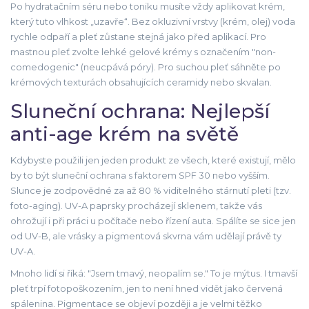
Po hydratačním séru nebo toniku musíte vždy aplikovat krém,
který tuto vlhkost „uzavře“. Bez okluzivní vrstvy (krém, olej) voda
rychle odpaří a pleť zůstane stejná jako před aplikací. Pro
mastnou pleť zvolte lehké gelové krémy s označením "non-
comedogenic" (neucpává póry). Pro suchou pleť sáhněte po
krémových texturách obsahujících ceramidy nebo skvalan.
Sluneční ochrana: Nejlepší
anti-age krém na světě
Kdybyste použili jen jeden produkt ze všech, které existují, mělo
by to být
sluneční ochrana
s faktorem SPF 30 nebo vyšším
.
Slunce je zodpovědné za až 80 % viditelného stárnutí pleti (tzv.
foto-aging). UV-A paprsky procházejí sklenem, takže vás
ohrožují i při práci u počítače nebo řízení auta. Spálíte se sice jen
od UV-B, ale vrásky a pigmentová skvrna vám udělají právě ty
UV-A.
Mnoho lidí si říká: "Jsem tmavý, neopalím se." To je mýtus. I tmavší
pleť trpí fotopoškozením, jen to není hned vidět jako červená
spálenina. Pigmentace se objeví později a je velmi těžko