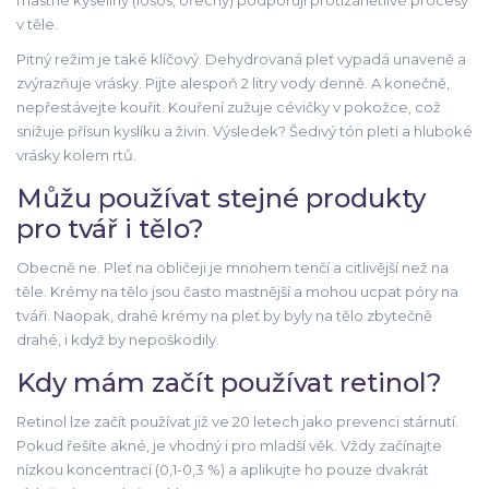
mastné kyseliny (losos, ořechy) podporují protizánětlivé procesy
v těle.
Pitný režim je také klíčový. Dehydrovaná pleť vypadá unaveně a
zvýrazňuje vrásky. Pijte alespoň 2 litry vody denně. A konečně,
nepřestávejte kouřit. Kouření zužuje cévičky v pokožce, což
snižuje přísun kyslíku a živin. Výsledek? Šedivý tón pleti a hluboké
vrásky kolem rtů.
Můžu používat stejné produkty
pro tvář i tělo?
Obecně ne. Pleť na obličeji je mnohem tenčí a citlivější než na
těle. Krémy na tělo jsou často mastnější a mohou ucpat póry na
tváři. Naopak, drahé krémy na pleť by byly na tělo zbytečně
drahé, i když by nepoškodily.
Kdy mám začít používat retinol?
Retinol lze začít používat již ve 20 letech jako prevenci stárnutí.
Pokud řešíte akné, je vhodný i pro mladší věk. Vždy začínajte
nízkou koncentrací (0,1-0,3 %) a aplikujte ho pouze dvakrát