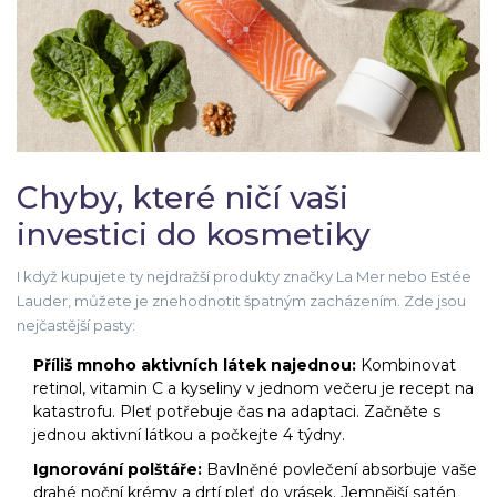
Chyby, které ničí vaši
investici do kosmetiky
I když kupujete ty nejdražší produkty značky La Mer nebo Estée
Lauder, můžete je znehodnotit špatným zacházením. Zde jsou
nejčastější pasty:
Příliš mnoho aktivních látek najednou:
Kombinovat
retinol, vitamin C a kyseliny v jednom večeru je recept na
katastrofu. Pleť potřebuje čas na adaptaci. Začněte s
jednou aktivní látkou a počkejte 4 týdny.
Ignorování polštáře:
Bavlněné povlečení absorbuje vaše
drahé noční krémy a drtí pleť do vrásek. Jemnější satén