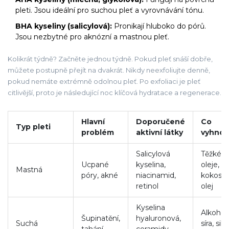
pleti. Jsou ideální pro suchou pleť a vyrovnávání tónu.
BHA kyseliny (salicylová):
Pronikají hluboko do pórů.
Jsou nezbytné pro aknózní a mastnou pleť.
Kolikrát týdně? Začněte jednou týdně. Pokud pleť snáší dobře,
můžete postupně přejít na dvakrát. Nikdy neexfoliujte denně,
pokud nemáte extrémně odolnou pleť. Po exfoliaci je pleť
citlivější, proto je následující noc klíčová hydratace a regenerace.
Hlavní
Doporučené
Co
Typ pleti
problém
aktivní látky
vyhnou
Salicylová
Těžké
Ucpané
kyselina,
oleje,
Mastná
póry, akné
niacinamid,
kokoso
retinol
olej
Kyselina
Alkohol,
Šupinatění,
hyaluronová,
Suchá
síra, siln