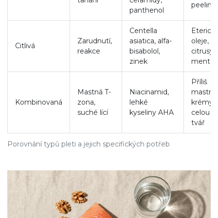
tahání
ceramidy,
peeling
panthenol
Centella
Eterick
Zarudnutí,
asiatica, alfa-
oleje,
Citlivá
reakce
bisabolol,
citrusy,
zinek
mentol
Příliš
Mastná T-
Niacinamid,
mastné
Kombinovaná
zona,
lehké
krémy 
suché lící
kyseliny AHA
celou
tvář
Porovnání typů pleti a jejich specifických potřeb