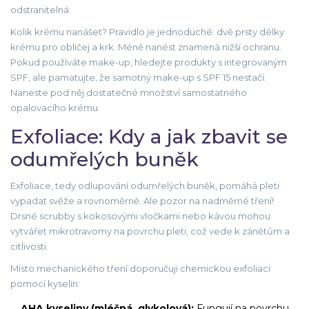
odstranitelná.
Kolik krému nanášet? Pravidlo je jednoduché: dvě prsty délky
krému pro obličej a krk. Méně nanést znamená nižší ochranu.
Pokud používáte make-up, hledejte produkty s integrovaným
SPF, ale pamatujte, že samotný make-up s SPF 15 nestačí.
Naneste pod něj dostatečné množství samostatného
opalovacího krému.
Exfoliace: Kdy a jak zbavit se
odumřelých buněk
Exfoliace, tedy odlupování odumřelých buněk, pomáhá pleti
vypadat svěže a rovnoměrně. Ale pozor na nadměrné tření!
Drsné scrubby s kokosovými vločkami nebo kávou mohou
vytvářet mikrotravomy na povrchu pleti, což vede k zánětům a
citlivosti.
Místo mechanického tření doporučuji chemickou exfoliaci
pomocí kyselin:
AHA kyseliny (mléčná, glykolová):
Fungují na povrchu