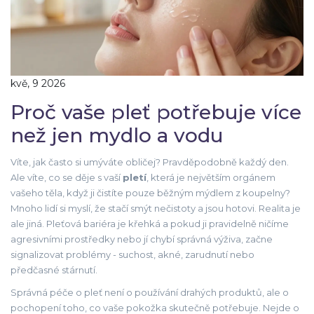
kvě, 9 2026
Proč vaše pleť potřebuje více
než jen mydlo a vodu
Víte, jak často si umýváte obličej? Pravděpodobně každý den.
Ale víte, co se děje s vaší
pletí
, která je největším orgánem
vašeho těla, když ji čistíte pouze běžným mýdlem z koupelny?
Mnoho lidí si myslí, že stačí smýt nečistoty a jsou hotovi. Realita je
ale jiná. Pleťová bariéra je křehká a pokud ji pravidelně ničíme
agresivními prostředky nebo jí chybí správná výživa, začne
signalizovat problémy - suchost, akné, zarudnutí nebo
předčasné stárnutí.
Správná
péče o pleť není o používání drahých produktů, ale o
pochopení toho, co vaše pokožka skutečně potřebuje
. Nejde o