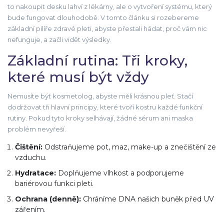
to nakoupit desku lahví z lékárny, ale o vytvoření systému, který
bude fungovat dlouhodobě. V tomto článku si rozebereme
základní pilíře zdravé pleti, abyste přestali hádat, proč vám nic
nefunguje, a začli vidět výsledky.
Základní rutina: Tři kroky,
které musí být vždy
Nemusíte být kosmetolog, abyste měli krásnou pleť. Stačí
dodržovat tři hlavní principy, které tvoří kostru každé funkční
rutiny. Pokud tyto kroky selhávají, žádné sérum ani maska
problém nevyřeší.
Čištění:
Odstraňujeme pot, maz, make-up a znečištění ze
vzduchu.
Hydratace:
Doplňujeme vlhkost a podporujeme
bariérovou funkci pleti.
Ochrana (denně):
Chráníme DNA našich buněk před UV
zářením.