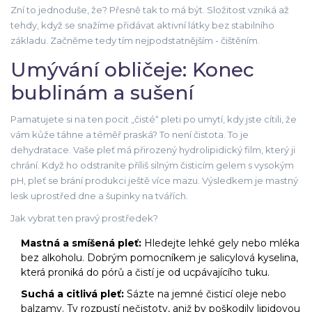
Zní to jednoduše, že? Přesně tak to má být. Složitost vzniká až
tehdy, když se snažíme přidávat aktivní látky bez stabilního
základu. Začněme tedy tím nejpodstatnějším - čištěním.
Umývání obličeje: Konec
bublinám a sušení
Pamatujete si na ten pocit „čisté“ pleti po umytí, kdy jste cítili, že
vám kůže táhne a téměř praská? To není čistota. To je
dehydratace. Vaše pleť má přirozený hydrolipidický film, který ji
chrání. Když ho odstraníte příliš silným čisticím gelem s vysokým
pH, pleť se brání produkci ještě více mazu. Výsledkem je mastný
lesk uprostřed dne a šupinky na tvářích.
Jak vybrat ten pravý prostředek?
Mastná a smíšená pleť:
Hledejte lehké gely nebo mléka
bez alkoholu. Dobrým pomocníkem je
salicylová kyselina
,
která proniká do pórů a čistí je od ucpávajícího tuku
.
Suchá a citlivá pleť:
Sázte na jemné čisticí oleje nebo
balzamy. Ty rozpustí nečistoty, aniž by poškodily lipidovou