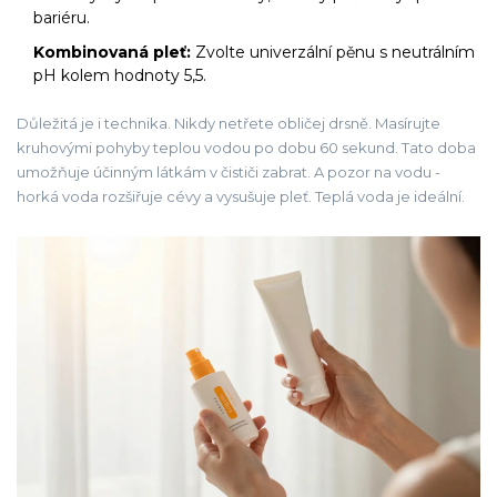
bariéru.
Kombinovaná pleť:
Zvolte univerzální pěnu s neutrálním
pH kolem hodnoty 5,5.
Důležitá je i technika. Nikdy netřete obličej drsně. Masírujte
kruhovými pohyby teplou vodou po dobu 60 sekund. Tato doba
umožňuje účinným látkám v čističi zabrat. A pozor na vodu -
horká voda rozšiřuje cévy a vysušuje pleť. Teplá voda je ideální.