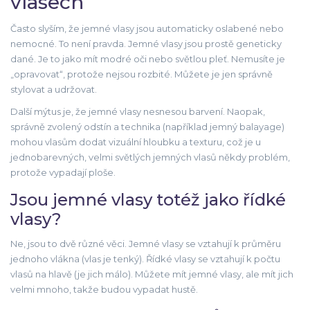
vlasech
Často slyším, že jemné vlasy jsou automaticky oslabené nebo
nemocné. To není pravda. Jemné vlasy jsou prostě geneticky
dané. Je to jako mít modré oči nebo světlou pleť. Nemusíte je
„opravovat“, protože nejsou rozbité. Můžete je jen správně
stylovat a udržovat.
Další mýtus je, že jemné vlasy nesnesou barvení. Naopak,
správně zvolený odstín a technika (například jemný balayage)
mohou vlasům dodat vizuální hloubku a texturu, což je u
jednobarevných, velmi světlých jemných vlasů někdy problém,
protože vypadají ploše.
Jsou jemné vlasy totéž jako řídké
vlasy?
Ne, jsou to dvě různé věci. Jemné vlasy se vztahují k průměru
jednoho vlákna (vlas je tenký). Řídké vlasy se vztahují k počtu
vlasů na hlavě (je jich málo). Můžete mít jemné vlasy, ale mít jich
velmi mnoho, takže budou vypadat hustě.