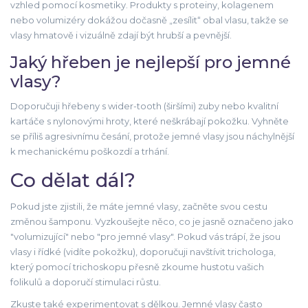
vzhled pomocí kosmetiky. Produkty s proteiny, kolagenem
nebo volumizéry dokážou dočasně „zesílit“ obal vlasu, takže se
vlasy hmatově i vizuálně zdají být hrubší a pevnější.
Jaký hřeben je nejlepší pro jemné
vlasy?
Doporučuji hřebeny s wider-tooth (širšími) zuby nebo kvalitní
kartáče s nylonovými hroty, které neškrábají pokožku. Vyhněte
se příliš agresivnímu česání, protože jemné vlasy jsou náchylnější
k mechanickému poškozdí a trhání.
Co dělat dál?
Pokud jste zjistili, že máte jemné vlasy, začněte svou cestu
změnou šamponu. Vyzkoušejte něco, co je jasně označeno jako
"volumizující" nebo "pro jemné vlasy". Pokud vás trápí, že jsou
vlasy i řídké (vidíte pokožku), doporučuji navštívit trichologa,
který pomocí trichoskopu přesně zkoume hustotu vašich
folikulů a doporučí stimulaci růstu.
Zkuste také experimentovat s dělkou. Jemné vlasy často