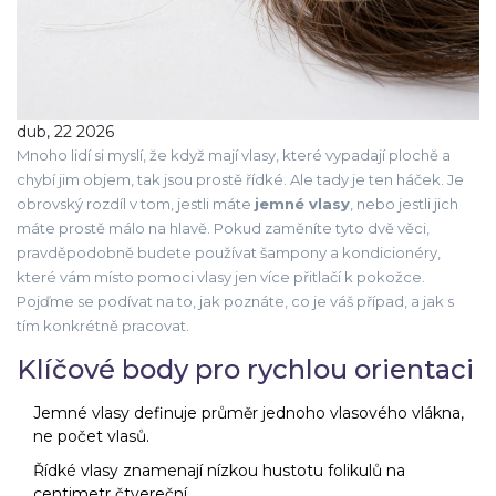
dub, 22 2026
Mnoho lidí si myslí, že když mají vlasy, které vypadají plochě a
chybí jim objem, tak jsou prostě řídké. Ale tady je ten háček. Je
obrovský rozdíl v tom, jestli máte
jemné vlasy
, nebo jestli jich
máte prostě málo na hlavě. Pokud zaměníte tyto dvě věci,
pravděpodobně budete používat šampony a kondicionéry,
které vám místo pomoci vlasy jen více přitlačí k pokožce.
Pojďme se podívat na to, jak poznáte, co je váš případ, a jak s
tím konkrétně pracovat.
Klíčové body pro rychlou orientaci
Jemné vlasy definuje průměr jednoho vlasového vlákna,
ne počet vlasů.
Řídké vlasy znamenají nízkou hustotu folikulů na
centimetr čtvereční.