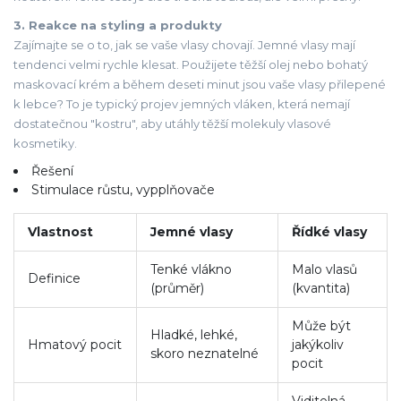
3. Reakce na styling a produkty
Zajímajte se o to, jak se vaše vlasy chovají. Jemné vlasy mají
tendenci velmi rychle klesat. Použijete těžší olej nebo bohatý
maskovací krém a během deseti minut jsou vaše vlasy přilepené
k lebce? To je typický projev jemných vláken, která nemají
dostatečnou "kostru", aby utáhly těžší molekuly
vlasové
kosmetiky
.
Řešení
Stimulace růstu, vypplňovače
Vlastnost
Jemné vlasy
Řídké vlasy
Tenké vlákno
Malo vlasů
Definice
(průměr)
(kvantita)
Může být
Hladké, lehké,
Hmatový pocit
jakýkoliv
skoro neznatelné
pocit