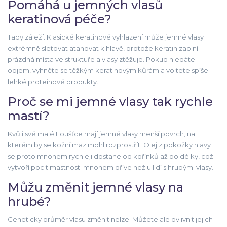
Pomáhá u jemných vlasů
keratinová péče?
Tady záleží. Klasické keratinové vyhlazení může jemné vlasy
extrémně sletovat atahovat k hlavě, protože keratin zaplní
prázdná místa ve struktuře a vlasy ztěžuje. Pokud hledáte
objem, vyhněte se těžkým keratinovým kůrám a voltete spíše
lehké proteinové produkty.
Proč se mi jemné vlasy tak rychle
mastí?
Kvůli své malé tloušťce mají jemné vlasy menší povrch, na
kterém by se kožní maz mohl rozprostřít. Olej z pokožky hlavy
se proto mnohem rychleji dostane od kořínků až po délky, což
vytvoří pocit mastnosti mnohem dříve než u lidí s hrubými vlasy.
Můžu změnit jemné vlasy na
hrubé?
Geneticky průměr vlasu změnit nelze. Můžete ale ovlivnit jejich