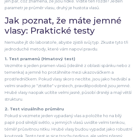
jen pár, což znamená, že jsou řídké. Vidíte ten rozdíl? Jeden
parametr je
průměr vlasu
, druhý je
hustota vlasů
.
Jak poznat, že máte jemné
vlasy: Praktické testy
Nemusíte jít do laboratoře, abyste zjistili svůj typ. Zkuste tyto tři
jednoduché metody, které vám napoví pravdu.
1. Test pramenů (Hmatový test)
Vezměte si jeden pramen vlasů (ideálně z oblasti spánku nebo z
temenka) a jemně ho protáhněte mezi ukazováčkem a
prostředníčkem. Pokud vlasy skoro necítíte, jsou jako hedvábí a
velmi snadno je "ztratíte" v prstech, pravděpodobně jsou jemné.
Hrubé vlasy naopak ucítíte velmi jasně, působí drsněji a mají větší
strukturu.
2. Test vizuálního průměru
Pokud si vezmete jeden vypadaný vlas a položíte ho na bílý
papír pod silnější světlo, u jemných vlasů uvidíte velmi tenkou,
téměř průsvitnou nitku. Hrubé vlasy budou vypadat jako robustní
koutorek. Tento test je sice trochu tedious, ale velmi přesný.