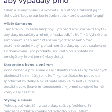
aby vypadaly plno
Cílem u jemných vlasů je vytvořit iluzi hustoty a zabránit jejich
slehování. Tady je pár konkrétních tipů, které skutečně fungují.
Výběr šamponu
Hledejte
volumizační šampony
. Tyto produkty jsou navrženy tak,
aby vlasy nezatěžily a mírně je "nadzvedly“ u kořínků. Vyhněte se
šamponům s nápisem "intenzivní hydratace" nebo "pro
extrémně suché vlasy", pokud nemáte vlasy opravdu spalované
z odbarvování. Tyto produkty jsou často příliš bohaté na
emulgátory, které jemné vlasy sletují.
Strategie s kondicionérem
Kondicionér je pro jemné vlasy riskantní zóna. Nikdy, za žádných
okolností, ho nenáštejte na kořínky. Nanášejte ho pouze do
spodní třetiny délky. Pokud máte vlasy velmi krátké, zvažte
použití
levexu
(leave-in kondicionéru) v jemné sprejové formě,
který vlasy nezatíží.
Styling a sušení
Pokud používáte fén, zkuste vlasy sušit v předklonu. Tím
přirozeně oddálíte kořínky od pokožky hlavy. Dalším