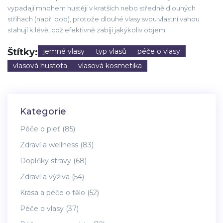
vypadají mnohem hustěji v kratších nebo středně dlouhých
střihach (např. bob), protože dlouhé vlasy svou vlastní vahou
stahují k lévě, což efektivně zabíjí jakýkoliv objem.
Štítky:
jemné vlasy
typ vlasů
péče o vlasy
vlasová hustota
vlasová kosmetika
Kategorie
Péče o pleť
(85)
Zdraví a wellness
(83)
Doplňky stravy
(68)
Zdraví a výživa
(54)
Krása a péče o tělo
(52)
Péče o vlasy
(37)