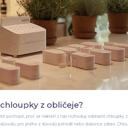
chloupky z obličeje?
é pochopit, proč se někteří z nás rozhodují odstranit chloupky z
h důvodů, pro jiného z důvodů pohodlí nebo dokonce zdraví. Chlo