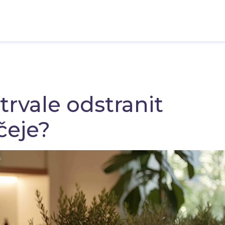
trvale odstranit
čeje?