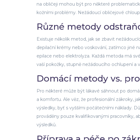
na obličeji mohou být pro některé problematické
kožními problémy. Nežádoucí obličejové chloup
Různé metody odstraň
Existuje několik metod, jak se zbavit nežádoucíc
depilační krémy nebo voskování, zatímco jiné nab
epilace nebo elektrolyza. Každá metoda má své 
vaší pokožky, stupně nežádoucího ochlupení a va
Domácí metody vs. pro
Pro některé může být lákavé sáhnout po domácíc
a komfortu. Ale věz, že profesionální zákroky, jak
výsledky, byť s vyššími počátečními náklady. Dů
prováděny pouze kvalifikovanými pracovníky, aby
výsledků.
Příprava a péče po zák