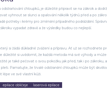
 odstraňování chloupků, je důležité připravit se na zákrok a dodr
vat vyhnout se slunci a opalování několik týdnů před a po zákro
adě potřeby i krémy pro zmírnění případného podráždění. Správ
kroku vypadat zdravě a že výsledky budou co nejlepší.
 který si žádá důkladné zvážení a přípravu. Ať už se rozhodnete p
je důležité si uvědomit, že každá metoda má své výhody a může
žité je také pečovat o svou pokožku jak před, tak i po zákroku, a
vaší pleti. Pamatujte, že trvalé odstranění chloupků může být skvělo
t lépe ve své vlastní kůži.
epilace obličeje
laserová epilace