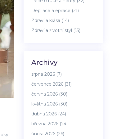
Péče o ruce a nehty
(32)
Depilace a epilace
(21)
Zdraví a krása
(14)
Zdraví a životní styl
(13)
Archivy
srpna 2026
(7)
července 2026
(31)
června 2026
(30)
května 2026
(30)
dubna 2026
(24)
března 2026
(24)
února 2026
(26)
upky