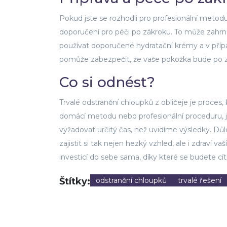
Pokud jste se rozhodli pro profesionální metodu
doporučení pro péči po zákroku. To může zahrno
používat doporučené hydratační krémy a v příp
pomůže zabezpečit, že vaše pokožka bude po zá
Co si odnést?
Trvalé odstranění chloupků z obličeje je proces,
domácí metodu nebo profesionální proceduru, 
vyžadovat určitý čas, než uvidíme výsledky. Důle
zajistit si tak nejen hezký vzhled, ale i zdraví 
investicí do sebe sama, díky které se budete cíti
Štítky:
odstranění chloupků
trvalé řešení