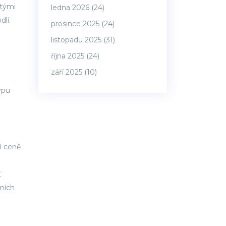
itými
ledna 2026
(24)
lí.
prosince 2025
(24)
listopadu 2025
(31)
října 2025
(24)
září 2025
(10)
á
ypu
í ceně
t
lních