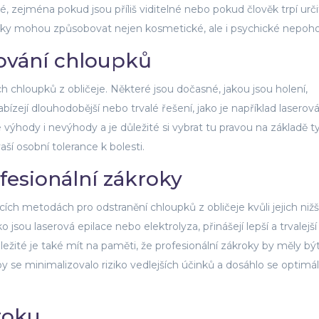
, zejména pokud jsou příliš viditelné nebo pokud člověk trpí urč
ky mohou způsobovat nejen kosmetické, ale i psychické nepohod
ování chloupků
h chloupků z obličeje. Některé jsou dočasné, jakou jsou holení,
ízejí dlouhodobější nebo trvalé řešení, jako je například laserov
výhody i nevýhody a je důležité si vybrat tu pravou na základě t
ší osobní tolerance k bolesti.
fesionální zákroky
h metodách pro odstranění chloupků z obličeje kvůli jejich nižš
o jsou laserová epilace nebo elektrolyza, přinášejí lepší a trvalejší
ležité je také mít na paměti, že profesionální zákroky by měly bý
 se minimalizovalo riziko vedlejších účinků a dosáhlo se optimá
roku