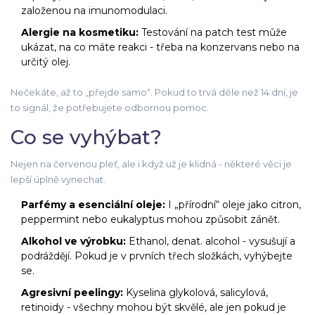
založenou na imunomodulaci.
Alergie na kosmetiku:
Testování na patch test může
ukázat, na co máte reakci - třeba na konzervans nebo na
určitý olej.
Nečekáte, až to „přejde samo“. Pokud to trvá déle než 14 dní, je
to signál, že potřebujete odbornou pomoc.
Co se vyhýbat?
Nejen na červenou pleť, ale i když už je klidná - některé věci je
lepší úplně vynechat.
Parfémy a esenciální oleje:
I „přírodní“ oleje jako citron,
peppermint nebo eukalyptus mohou způsobit zánět.
Alkohol ve výrobku:
Ethanol, denat. alcohol - vysušují a
podráždějí. Pokud je v prvních třech složkách, vyhýbejte
se.
Agresivní peelingy:
Kyselina glykolová, salicylová,
retinoidy - všechny mohou být skvělé, ale jen pokud je