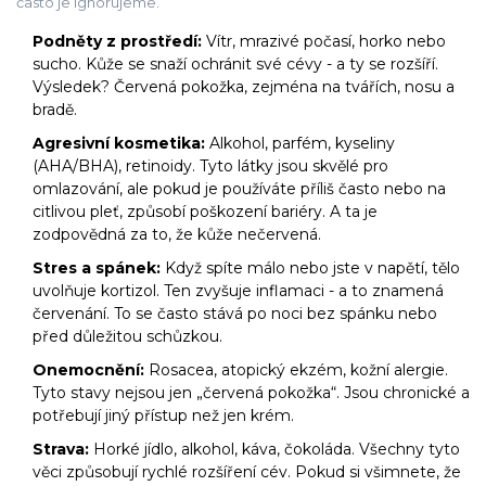
často je ignorujeme.
Podněty z prostředí:
Vítr, mrazivé počasí, horko nebo
sucho. Kůže se snaží ochránit své cévy - a ty se rozšíří.
Výsledek? Červená pokožka, zejména na tvářích, nosu a
bradě.
Agresivní kosmetika:
Alkohol, parfém, kyseliny
(AHA/BHA), retinoidy. Tyto látky jsou skvělé pro
omlazování, ale pokud je používáte příliš často nebo na
citlivou pleť, způsobí poškození bariéry. A ta je
zodpovědná za to, že kůže nečervená.
Stres a spánek:
Když spíte málo nebo jste v napětí, tělo
uvolňuje kortizol. Ten zvyšuje inflamaci - a to znamená
červenání. To se často stává po noci bez spánku nebo
před důležitou schůzkou.
Onemocnění:
Rosacea, atopický ekzém, kožní alergie.
Tyto stavy nejsou jen „červená pokožka“. Jsou chronické a
potřebují jiný přístup než jen krém.
Strava:
Horké jídlo, alkohol, káva, čokoláda. Všechny tyto
věci způsobují rychlé rozšíření cév. Pokud si všimnete, že