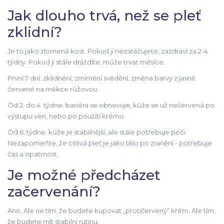
Jak dlouho trvá, než se pleť
zklidní?
Je to jako zlomená kost. Pokud ji nezatěžujete, zazdraví za 2-4
týdny. Pokud ji stále dráždíte, může trvat měsíce.
První 7 dní: zklidnění, zmírnění svědění, změna barvy z jasně
červené na měkce růžovou.
Od 2. do 4. týdne: bariéra se obnovuje, kůže se už nečervená po
výstupu ven, nebo po použití krému.
Od 6. týdne: kůže je stabilnější, ale stále potřebuje péči.
Nezapomeňte, že citlivá pleť je jako tělo po zranění - potřebuje
čas a opatrnost.
Je možné předcházet
začervenání?
Ano. Ale ne tím, že budete kupovat „protičervený“ krém. Ale tím,
že budete mít stabilní rutinu.