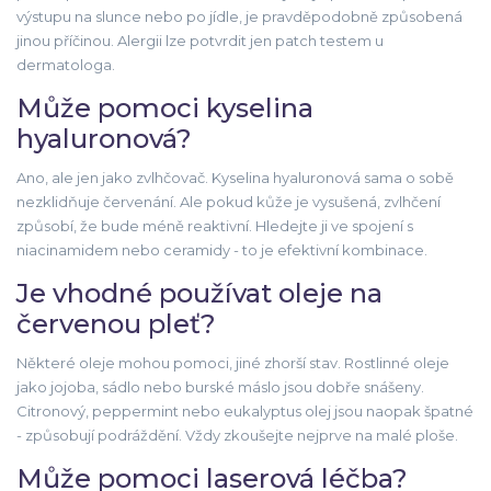
výstupu na slunce nebo po jídle, je pravděpodobně způsobená
jinou příčinou. Alergii lze potvrdit jen patch testem u
dermatologa.
Může pomoci kyselina
hyaluronová?
Ano, ale jen jako zvlhčovač. Kyselina hyaluronová sama o sobě
nezklidňuje červenání. Ale pokud kůže je vysušená, zvlhčení
způsobí, že bude méně reaktivní. Hledejte ji ve spojení s
niacinamidem nebo ceramidy - to je efektivní kombinace.
Je vhodné používat oleje na
červenou pleť?
Některé oleje mohou pomoci, jiné zhorší stav. Rostlinné oleje
jako jojoba, sádlo nebo burské máslo jsou dobře snášeny.
Citronový, peppermint nebo eukalyptus olej jsou naopak špatné
- způsobují podráždění. Vždy zkoušejte nejprve na malé ploše.
Může pomoci laserová léčba?