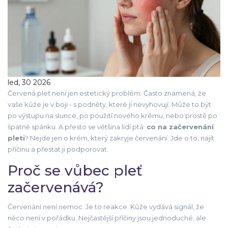
led, 30 2026
Červená pleť není jen estetický problém. Často znamená, že
vaše kůže je v boji - s podněty, které jí nevyhovují. Může to být
po výstupu na slunce, po použití nového krému, nebo prostě po
špatně spánku. A přesto se většina lidí ptá:
co na začervenání
pleti
? Nejde jen o krém, který zakryje červenání. Jde o to, najít
příčinu a přestat ji podporovat.
Proč se vůbec pleť
začervenává?
Červenání není nemoc. Je to reakce. Kůže vydává signál, že
něco není v pořádku. Nejčastější příčiny jsou jednoduché, ale