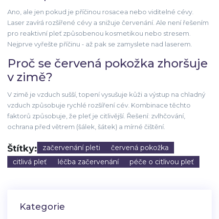
Ano, ale jen pokud je příčinou rosacea nebo viditelné cévy.
Laser zavírá rozšířené cévy a snižuje červenání. Ale není řešením
pro reaktivní pleť způsobenou kosmetikou nebo stresem.
Nejprve vyřešte příčinu - až pak se zamyslete nad laserem.
Proč se červená pokožka zhoršuje
v zimě?
V zimě je vzduch sušší, topení vysušuje kůži a výstup na chladný
vzduch způsobuje rychlé rozšíření cév. Kombinace těchto
faktorů způsobuje, že pleť je citlivější. Řešení: zvlhčování,
ochrana před větrem (šálek, šátek) a mírné čištění.
Štítky:
začervenání pleti
červená pokožka
citlivá pleť
léčba začervenání
péče o citlivou pleť
Kategorie