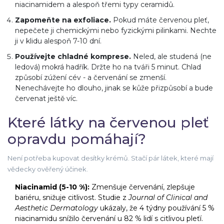
niacinamidem a alespoň třemi typy ceramidů.
Zapomeňte na exfoliace.
Pokud máte červenou pleť,
nepečete ji chemickými nebo fyzickými pilinkami. Nechte
ji v klidu alespoň 7-10 dní.
Používejte chladné komprese.
Neled, ale studená (ne
ledová) mokrá hadřík. Držte ho na tváři 5 minut. Chlad
způsobí zúžení cév - a červenání se zmenší.
Nenechávejte ho dlouho, jinak se kůže přizpůsobí a bude
červenat ještě víc.
Které látky na červenou pleť
opravdu pomáhají?
Není potřeba kupovat desítky krémů. Stačí pár látek, které mají
vědecky ověřený účinek.
Niacinamid (5-10 %):
Zmenšuje červenání, zlepšuje
bariéru, snižuje citlivost. Studie z
Journal of Clinical and
Aesthetic Dermatology
ukázaly, že 4 týdny používání 5 %
niacinamidu snížilo červenání u 82 % lidí s citlivou pleťí.