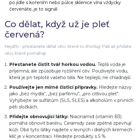
po jídle s kořením nebo půlce sklenice vína vždycky
červenáte, je to signál.
Co dělat, když už je pleť
červená?
Nejdřív - přestanete dělat věci, které to zhoršují. Pak až přidáte
věci, které pomáhají.
Přestanete čistit tvář horkou vodou.
Teplá voda je
příjemná, ale způsobuje rozšíření cév. Používejte vodu,
která je při teplotě vašeho těla. Ne teplejší, ne chladnější.
Používejte jen mírné čisticí přípravky.
Hledejte názvy
jako „bez mydla“, „bez parfému“, „pro citlivou pleť“.
Vyhýbejte se sulfátům (SLS, SLES) a alkoholům v prvních
pěti složkách.
Přidejte obnovující látky:
Niacinamid (vitamín B3)
pomáhá obnovit bariéru. Ceramidy zase zpětně zpevňují
kůži. Obě tyto látky najdete v levných i drahých krémech -
klíč je v koncentraci. Hledejte produkty s 5 %