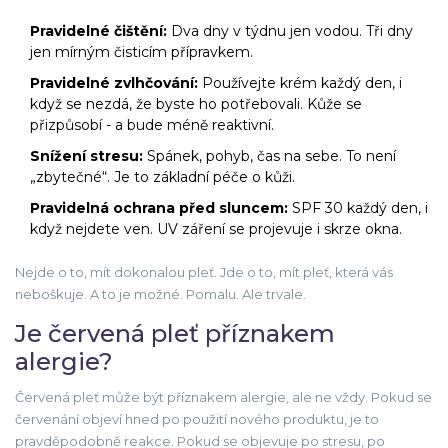
Pravidelné čištění:
Dva dny v týdnu jen vodou. Tři dny
jen mírným čisticím přípravkem.
Pravidelné zvlhčování:
Používejte krém každý den, i
když se nezdá, že byste ho potřebovali. Kůže se
přizpůsobí - a bude méně reaktivní.
Snížení stresu:
Spánek, pohyb, čas na sebe. To není
„zbytečné“. Je to základní péče o kůži.
Pravidelná ochrana před sluncem:
SPF 30 každý den, i
když nejdete ven. UV záření se projevuje i skrze okna.
Nejde o to, mít dokonalou pleť. Jde o to, mít pleť, která vás
neboškuje. A to je možné. Pomalu. Ale trvale.
Je červená pleť příznakem
alergie?
Červená pleť může být příznakem alergie, ale ne vždy. Pokud se
červenání objeví hned po použití nového produktu, je to
pravděpodobně reakce. Pokud se objevuje po stresu, po