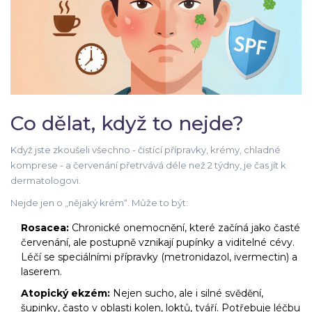
Co dělat, když to nejde?
Když jste zkoušeli všechno - čistící přípravky, krémy, chladné
komprese - a červenání přetrvává déle než 2 týdny, je čas jít k
dermatologovi.
Nejde jen o „nějaký krém“. Může to být:
Rosacea:
Chronické onemocnění, které začíná jako časté
červenání, ale postupně vznikají pupínky a viditelné cévy.
Léčí se speciálními přípravky (metronidazol, ivermectin) a
laserem.
Atopický ekzém:
Nejen sucho, ale i silné svědění,
šupinky, často v oblasti kolen, loktů, tváří. Potřebuje léčbu