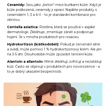
Ceramidy:
Jsou jako „beton“ mezi buňkami kůže. Když je
kůže poškozená, ceramidy ji opraví. Najděte produkty s
ceramidem 1, 3 a 6-II - to je standardní kombinace pro
obnovu.
Centella asiatica:
Rostlina, která se používá v asijské
dermatologii. Zklidňuje, zmenšuje zánět a podporuje
hojení. Je v mnoha produktech pro rosaceu.
Hydrokortizon (krátkodobě!):
Pokud je červenání silné
a svědí, může pomoci 1 % hydrokortizonový krém. Ale jen
na 3-5 dní. Dlouhodobě může způsobit tenčení kůže.
Alantoin a allantoin:
Mírně zklidňují, zvlhčují a nezatěžují
kůži. Často se objevují v produktech pro novorozence - a
to je dobrý ukazatel bezpečnosti.