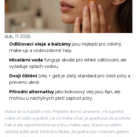
dub, 11 2026
Odličovací oleje a balzámy
jsou nejlepší pro odolný
make-up a vodovzdorné řasy.
Micelární voda
funguje skvěle pro lehké odličování, ale
vyžaduje oplach vodou.
Dvojí čištění
(olej + gel) je zlatý standard pro čisté póry a
prevenci akné.
Přírodní alternativy
jako kokosový olej jsou fajn, ale
mohou u náchylných pletí zapícot póry.
Stává se to každé z nás. Přijdete domů unavené, v koupelně
vidíte zrcadlo a jediné, na co máte chuť, je spadnout do postele.
Pak si ale vzpomenete na vrstvu make-upu, která na vašem
obličeji stále sedí. Možná si říkáte, že jedna noc s řasicím gelem