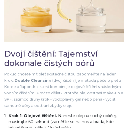
Dvojí čištění: Tajemství
dokonale čistých pórů
Pokud chcete mít pleť skutečně čistou, zapomeňte na jeden
krok.
Double Cleansing
(dvojí čištění) je
metoda péče o pleť z
Koree a Japonska, která kombinuje olejové čištění s následným
vodním čištěním
. Proč to dělat? Protože olej odstraní make-up a
SPF, zatímco druhý krok - vodoplavný gel nebo pěna - vyčistí
samotné póry a odstraní zbytky oleje.
Krok 1: Olejové čištění.
Naneste olej na suchý obličej,
masírujte 60 sekund (zaměřte se na nos a brada, kde
bývají černé tečky). Opláchněte.