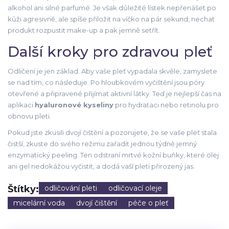
alkohol ani silné parfumé. Je však důležité lístek nepřenášet po
kůži agresivně, ale spíše přiložit na víčko na pár sekund, nechat
produkt rozpustit make-up a pak jemně setřít.
Další kroky pro zdravou pleť
Odličení je jen základ. Aby vaše pleť vypadala skvěle, zamyslete
se nad tím, co následuje. Po hloubkovém vyčištění jsou póry
otevřené a připravené přijímat aktivní látky. Teď je nejlepší čas na
aplikaci
hyaluronové kyseliny
pro hydrataci nebo retinolu pro
obnovu pleti.
Pokud jste zkusili dvojí čištění a pozorujete, že se vaše pleť stala
čistší, zkuste do svého režimu zařadit jednou týdně jemný
enzymatický peeling. Ten odstraní mrtvé kožní buňky, které olej
ani gel nedokážou vyčistit, a dodá vaší pleti přirozený jas.
Štítky:
odličování pleti
odličovací oleje
micelární voda
dvojí čištění
péče o pleť