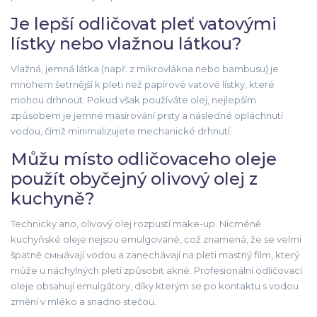
Je lepší odličovat pleť vatovými
lístky nebo vlažnou látkou?
Vlažná, jemná látka (např. z mikrovlákna nebo bambusu) je
mnohem šetrnější k pleti než papírové vatové lístky, které
mohou drhnout. Pokud však používáte olej, nejlepším
způsobem je jemné masírování prsty a následné opláchnutí
vodou, čímž minimalizujete mechanické drhnutí.
Můžu místo odličovaceho oleje
použít obyčejný olivový olej z
kuchyně?
Technicky ano, olivový olej rozpustí make-up. Nicméně
kuchyňské oleje nejsou emulgované, což znamená, že se velmi
špatně смыávají vodou a zanechávají na pleti mastný film, který
může u náchylných pletí způsobit akné. Profesionální odličovací
oleje obsahují emulgátory, díky kterým se po kontaktu s vodou
změní v mléko a snadno stečou.