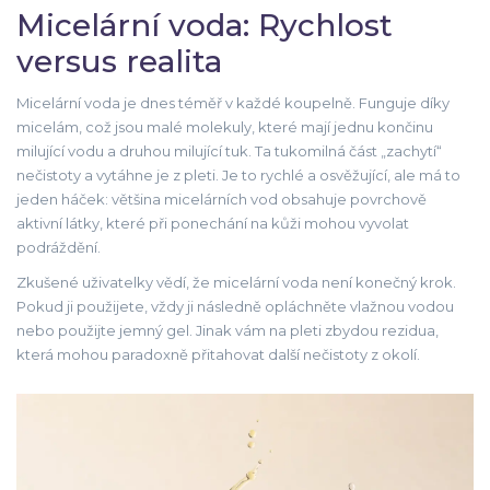
Micelární voda: Rychlost
versus realita
Micelární voda je dnes téměř v každé koupelně. Funguje díky
micelám, což jsou malé molekuly, které mají jednu končinu
milující vodu a druhou milující tuk. Ta tukomilná část „zachytí“
nečistoty a vytáhne je z pleti. Je to rychlé a osvěžující, ale má to
jeden háček: většina micelárních vod obsahuje povrchově
aktivní látky, které při ponechání na kůži mohou vyvolat
podráždění.
Zkušené uživatelky vědí, že micelární voda není konečný krok.
Pokud ji použijete, vždy ji následně opláchněte vlažnou vodou
nebo použijte jemný gel. Jinak vám na pleti zbydou rezidua,
která mohou paradoxně přitahovat další nečistoty z okolí.