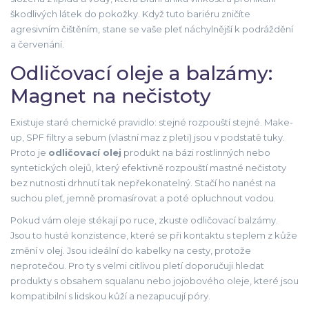
škodlivých látek do pokožky
.
Když tuto bariéru zničíte
agresivním čištěním, stane se vaše pleť náchylnější k podráždění
a červenání.
Odličovací oleje a balzámy:
Magnet na nečistoty
Existuje staré chemické pravidlo: stejné rozpouští stejné. Make-
up, SPF filtry a sebum (vlastní maz z pleti) jsou v podstatě tuky.
Proto je
odličovací olej
produkt na bázi rostlinných nebo
syntetických olejů, který efektivně rozpouští mastné nečistoty
bez nutnosti drhnutí
tak nepřekonatelný. Stačí ho nanést na
suchou pleť, jemně promasírovat a poté opluchnout vodou.
Pokud vám oleje stékají po ruce, zkuste odličovací balzámy.
Jsou to husté konzistence, které se při kontaktu s teplem z kůže
změní v olej. Jsou ideální do kabelky na cesty, protože
neprotečou. Pro ty s velmi citlivou pletí doporučuji hledat
produkty s obsahem squalanu nebo jojobového oleje, které jsou
kompatibilní s lidskou kůží a nezapucují póry.