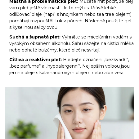
Mastná a problematická pleť:
Můžete mít pocit, že olej
vám pleť ještě víc mastí. Je to mýtus. Právě lehké
odličovací oleje (např. s hnojníkem nebo tea tree olejem)
pomáhají rozpouštět tuk v pórech. Následně použijte gel
s kyselinou salicylovou.
Suchá a šupnatá pleť:
Vyhněte se micelárním vodám s
vysokým obsahem alkoholu. Sahu sázejte na čisticí mléka
nebo bohaté balzámy, které pleť nesvrtají.
Citlivá a reaktivní pleť:
Hledejte označení „bezkvádří“,
„bez parfume“ a „hypoalergenní“. Nejlepším volbou jsou
jemné oleje s kalamandrovým olejem nebo aloe vera.