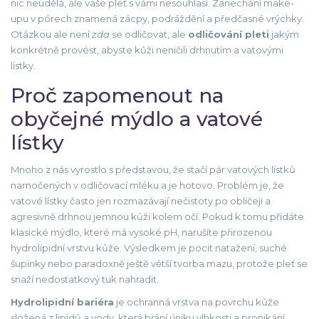
nic neudělá, ale vaše pleť s vámi nesouhlasí. Zanechání make-
upu v pórech znamená zácpy, podráždění a předčasné vrýchky.
Otázkou ale není
zda
se odličovat, ale
odličování pleti
jakým
konkrétně provést, abyste kůži neničili drhnutím a vatovými
lístky.
Proč zapomenout na
obyčejné mýdlo a vatové
lístky
Mnoho z nás vyrostlo s představou, že stačí pár vatových lístků
namočených v odličovací mléku a je hotovo. Problém je, že
vatové lístky často jen rozmazávají nečistoty po obličeji a
agresivně drhnou jemnou kůži kolem očí. Pokud k tomu přidáte
klasické mýdlo, které má vysoké pH, narušíte přirozenou
hydrolipidní vrstvu kůže. Výsledkem je pocit natažení, suché
šupinky nebo paradoxně ještě větší tvorba mazu, protože pleť se
snaží nedostatkový tuk nahradit.
Hydrolipidní bariéra
je
ochranná vrstva na povrchu kůže
složená z lipidů a vody, která brání úniku vlhkosti a pronikání