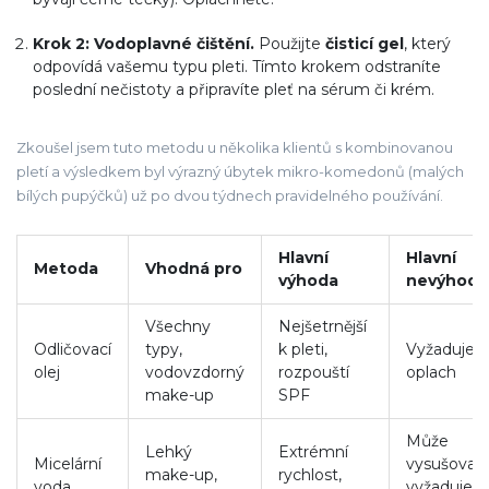
Krok 2: Vodoplavné čištění.
Použijte
čisticí gel
, který
odpovídá vašemu typu pleti. Tímto krokem odstraníte
poslední nečistoty a připravíte pleť na sérum či krém.
Zkoušel jsem tuto metodu u několika klientů s kombinovanou
pletí a výsledkem byl výrazný úbytek mikro-komedonů (malých
bílých pupýčků) už po dvou týdnech pravidelného používání.
Hlavní
Hlavní
Metoda
Vhodná pro
výhoda
nevýhoda
Všechny
Nejšetrnější
Odličovací
typy,
k pleti,
Vyžaduje č
olej
vodovzdorný
rozpouští
oplach
make-up
SPF
Může
Lehký
Extrémní
Micelární
vysušovat,
make-up,
rychlost,
voda
vyžaduje