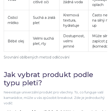
citlivé oči
žádná voda
oplach
Kremová
Často nest
Čisticí
Suchá a zralá
textura,
na silný m
mléko
pleť
hydratuje
up
Dostupnost,
Může silně
Velmi suchá
Bébé olej
velmi
zapícot pó
pleť, rty
jemné
(komedoge
Srovnání oblíbených metod odličování
Jak vybrat produkt podle
typu pleti?
Neexistuje univerzální produkt pro všechny. To, co funguje vaší
kamarádce, může u vás způsobit breakout. Zde je jednoduchý
vodíč: