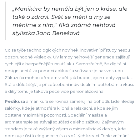
„Manikúra by neměla být jen o kráse, ale
také o zdraví. Svět se mění a my se
měníme s ním,“ říká známá nehtová
stylistka Jana Benešová.
Co se týče technologických novinek, inovativní přístupy nesou
pozoruhodné výsledky. UV lampy nejnovější generace zajišťují
rychlejší a bezpečnější tuhnutí laku. Samozřejmě, že digitální
design nehtů za pomoci aplikací a software je na vzestupu.
Zákazníci mohou předem vidět, jak budou jejich nehty vypadat.
Stále důležitější je přizpůsobení individuálním potřebám a vkusu
a díky tomu je taková péče více personalizovaná.
Pedikúra
a manikúra se rovněž zaměřují na pohodlí. Lidé hledají
salónky, kde je atmosféra klidná a relaxační, a kde se jim
dostane maximální pozornosti. Speciální masáže a
aromaterapie se stávají součástí celého zážitku. Zajímavým
trendem je také zvýšený zájem o minimalistický design, kde
dominuje čistá elegance místo složitých kreací. Tohle vnímání