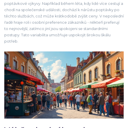
poptávkové výkyvy. Například během léta, kdy lidé více cestují a
chodí na společenské události, dochází k nárůstu poptávky po
těchto službách, což může krátkodobě zvýšit ceny. V neposlední
řadě hraje roli i osobní preference zákazníků - někteří preferují
to nejnovější, zatímco jiní jsou spokojeni se standardními
postupy. Tato variabilita umožňuje uspokojit širokou škálu
potřeb.