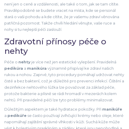
není jen o ceně a vzdálenosti, ale také o tom, jak se tam cítíte.
Pravděpodobně se budete vracet na místa, kde se personál
stará o vaši pohodu a kde cítíte, že je vašemu zdraví věnována
patřičná pozornost. Takže chvíli hledání věnujte, vaše ruce a
nohy si tu nejlepší péči zaslouží.
Zdravotní přínosy péče o
nehty
Péče o
nehty
je více než jen estetické vylepšení. Pravidelná
pedikúra
a
manikúra
významně přispívají ke zdraví našich
rukou a nohou. Zaprvé, tyto procedury pomáhají udržovat nehty
čisté a bez bakterií, což je důležité pro prevenci infekcí. Čištění a
dezinfekce nehtového lůžka lze považovat za základ péče,
protože bakterie a plísně se rádi hromadí v mezerách kolem
nehtů. Při pravidelné péči lze tyto problémy minimalizovat.
Důležitým aspektem je také hydratace pokožky. Při
manikúře
a
pedikúře
se často používají zvlhčující krémy nebo oleje, které
napomáhají zajištění správné vlhkosti v kůži. Suchá kůže může
vést k bolestivým prasklinám a záděry, které jsou nepohodlné a