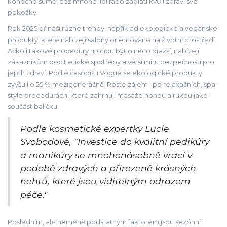
konečné sumě, což mnoho lidí rádo zaplatí kvůli zdraví své
pokožky.
Rok 2025 přináší různé trendy, například ekologické a veganské
produkty, které nabízejí salony orientované na životní prostředí.
Ačkoli takové procedury mohou být o něco dražší, nabízejí
zákazníkům pocit etické spotřeby a větší míru bezpečnosti pro
jejich zdraví. Podle časopisu Vogue se ekologické produkty
zvyšují o 25 % mezigeneračně. Roste zájem i po relaxačních, spa-
style procedurách, které zahrnují masáže nohou a rukou jako
součást balíčku.
Podle kosmetické expertky Lucie
Svobodové, "Investice do kvalitní pedikúry
a manikúry se mnohonásobně vrací v
podobě zdravých a přirozeně krásných
nehtů, které jsou viditelným odrazem
péče."
Posledním, ale neméně podstatným faktorem jsou sezónní