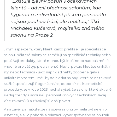
"Existuje zjevný posun v očekáváních
klientů - dávají přednost salonům, kde
hygiena a individuální přístup personálu
nejsou pouhou frází, ale realitou," říká
Michaela Kučerová, majitelka známého
salonu na Praze 2.
Jiným aspektem, který klienti často přehlížejí, je specializace
salonu. Některé salony se zaměřují na specifické techniky nebo
používají produkty, které mohou být lepší nebo naopak méně
vhodné pro váš typ pleti a nehtů. Navíc, pokud hledáte unikátní
styl nebo techniku - jako například nehty zdobené gely s
unikátním vzorem - měli byste hledat salony, které se na takové
službě specializují. Roger Jenkins, odborník na kosmetické
procedury, se v roce 2023 nechal slyšet, že salony, které aktivně
sledují trendy a školí svůj personál v nových technikách, lákají
více zákazníků a získávají si lepší pověst.
A na závěr pamatujte, že návštěva salonu by měla být nejen o
estetice, ale i o pohodě a relaxaci. Výber správného salónu tak