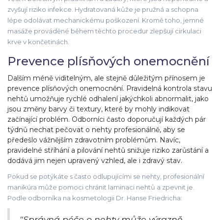
zvyšují riziko infekce. Hydratovaná kůže je pružná a schopna
lépe odolávat mechanickému poškození. Kromě toho, jemné
masáže prováděné během těchto procedur zlepšují cirkulaci
krve v končetinách.
Prevence plísňových onemocnění
Dalším méně viditelným, ale stejně důležitým přínosem je
prevence plísňových onemocnění. Pravidelná kontrola stavu
nehtů umožňuje rychlé odhalení jakýchkoli abnormalit, jako
jsou změny barvy či textury, které by mohly indikovat
začínající problém. Odborníci často doporučují každých pár
týdnů nechat pečovat o nehty profesionálně, aby se
předešlo vážnějším zdravotním problémům. Navíc,
pravidelné stříhání a pilování nehtů snižuje riziko zarůstání a
dodává jim nejen upravený vzhled, ale i zdravý stav.
Pokud se potýkáte s často odlupujícími se nehty, profesionální
manikúra může pomoci chránit laminaci nehtů a zpevnit je.
Podle odborníka na kosmetologii Dr. Hanse Friedricha:
"Správná péče o nehty může výrazně