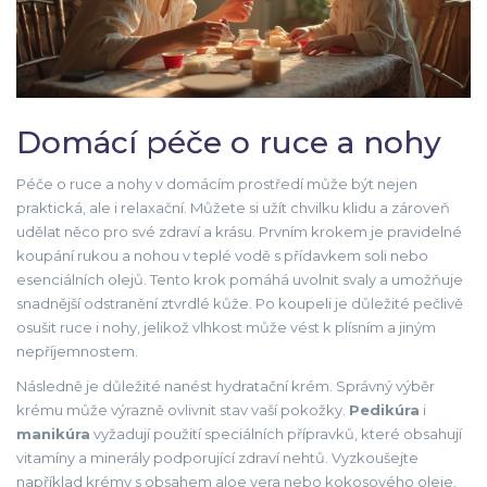
Domácí péče o ruce a nohy
Péče o ruce a nohy v domácím prostředí může být nejen
praktická, ale i relaxační. Můžete si užít chvilku klidu a zároveň
udělat něco pro své zdraví a krásu. Prvním krokem je pravidelné
koupání rukou a nohou v teplé vodě s přídavkem soli nebo
esenciálních olejů. Tento krok pomáhá uvolnit svaly a umožňuje
snadnější odstranění ztvrdlé kůže. Po koupeli je důležité pečlivě
osušit ruce i nohy, jelikož vlhkost může vést k plísním a jiným
nepříjemnostem.
Následně je důležité nanést hydratační krém. Správný výběr
krému může výrazně ovlivnit stav vaší pokožky.
Pedikúra
i
manikúra
vyžadují použití speciálních přípravků, které obsahují
vitamíny a minerály podporující zdraví nehtů. Vyzkoušejte
například krémy s obsahem aloe vera nebo kokosového oleje,