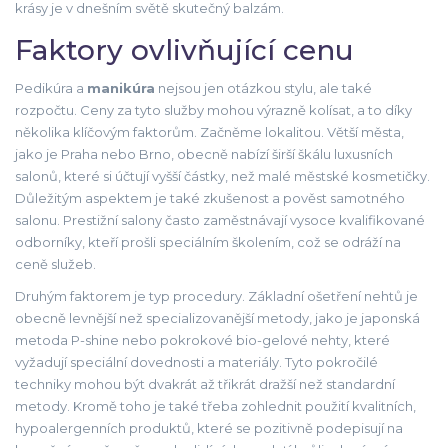
krásy je v dnešním světě skutečný balzám.
Faktory ovlivňující cenu
Pedikúra a
manikúra
nejsou jen otázkou stylu, ale také
rozpočtu. Ceny za tyto služby mohou výrazně kolísat, a to díky
několika klíčovým faktorům. Začněme lokalitou. Větší města,
jako je Praha nebo Brno, obecně nabízí širší škálu luxusních
salonů, které si účtují vyšší částky, než malé městské kosmetičky.
Důležitým aspektem je také zkušenost a pověst samotného
salonu. Prestižní salony často zaměstnávají vysoce kvalifikované
odborníky, kteří prošli speciálním školením, což se odráží na
ceně služeb.
Druhým faktorem je typ procedury. Základní ošetření nehtů je
obecně levnější než specializovanější metody, jako je japonská
metoda P-shine nebo pokrokové bio-gelové nehty, které
vyžadují speciální dovednosti a materiály. Tyto pokročilé
techniky mohou být dvakrát až třikrát dražší než standardní
metody. Kromě toho je také třeba zohlednit použití kvalitních,
hypoalergenních produktů, které se pozitivně podepisují na