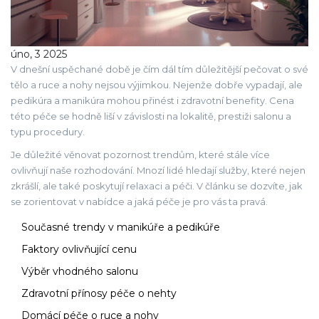
úno, 3 2025
V dnešní uspěchané době je čím dál tím důležitější pečovat o své
tělo a ruce a nohy nejsou výjimkou. Nejenže dobře vypadají, ale
pedikúra a manikúra mohou přinést i zdravotní benefity. Cena
této péče se hodně liší v závislosti na lokalitě, prestiži salonu a
typu procedury.
Je důležité věnovat pozornost trendům, které stále více
ovlivňují naše rozhodování. Mnozí lidé hledají služby, které nejen
zkrášlí, ale také poskytují relaxaci a péči. V článku se dozvíte, jak
se zorientovat v nabídce a jaká péče je pro vás ta pravá.
Současné trendy v manikúře a pedikúře
Faktory ovlivňující cenu
Výběr vhodného salonu
Zdravotní přínosy péče o nehty
Domácí péče o ruce a nohy