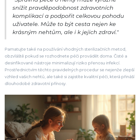
snížit pravděpodobnost zdravotních
komplikací a podpořit celkovou pohodu
uživatele. Může to být cesta nejen ke
krásným nehtům, ale i k jejich zdraví."
Pamatujte také na používání vhodných sterilizačních metod,
obzvláště pokud se rozhodnete péči provádět doma. Čisté a
desinfikované nástroje minimalizují riziko přenosu infekcí.
Prostřednictvím těchto pravidelných procedur se nejenže zlepší
vzhled vašich nehtů, ale také si zajistíte kvalitní péči, která přináší
dlouhodobé zdravotní přínosy.