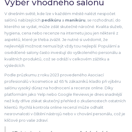
Výběr vhodného salonu
V dnešním světě, kde lze v každém městě nalézt nespočet
salónů nabízejících
pedikúru
a
manikúru
, se rozhodnutí, do
kterého se vydat, může zdát skutečně náročné. Kvalita služeb,
hygiena, cena nebo recenze na internetu jsou jen některé z
aspektů, které je třeba zvážit. Je nutné si uvědomit, že
nejlevnější možnost nemusí být vždy tou nejlepší. Populární a
osvědčené salony často investují do vyškoleného personálu a
kvalitních produktů, což se odráží v celkovém zážitku a
výsledcích.
Podle průzkumu z roku 2023 provedeného Asociací
profesionálů v kosmetice až 65 % zákazníků kladlo při výběru
salónu vysoký důraz na hodnocení a recenze online. Díky
platformám jako Yelp nebo Google Reviews je dnes snadnější
než kdy dříve získat skutečný přehled o zkušenostech ostatních
klientů. Rychlá kontrola online recenzí může odhalit
nesrovnalosti v čištění nástrojů nebo v chování personálu, což je
klíčové pro vaše zdraví.