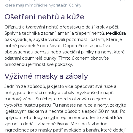
které mají mimořádně hydratační účinky.
Ošetření nehtů a kůže
Oříznutí a tvarování nehtů představuje další krok v péči.
Správná technika zabrání lámání a třepení nehtů.
Pedikúra
pak vyžaduje, abyste věnovali pozornost i patám, které je
nutné pravidelně obrušovat. Doporučuje se používat
oboustrannou pemzu nebo speciální pilníky na nohy, které
odstraní odumřelé buňky. Tímto úkonem obnovíte
přirozenou jemnost své pokožky.
Výživné masky a zábaly
Jedním ze způsobů, jak ještě více opečovat své ruce a
nohy, jsou domácí masky a zábaly. Vyzkoušejte např.
medový zábal. Smíchejte med s olivovým olejem a
vytvořte hustou pastu. Tu naneste na ruce a nohy, zakryjte
igelitovým sáčkem a nechte působit alespoň 30 minut. Po
uplynutí této doby smyjte teplou vodou. Tento zábal kůži
zjemní a dodá jí ztracené živiny. Mezi další vhodné
ingredience pro masky patří avokádo a banán, které dodají