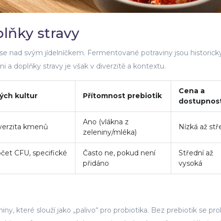
plňky stravy
se nad svým jídelníčkem. Fermentované potraviny jsou historick
i a doplňky stravy je však v diverzitě a kontextu.
Cena a
ých kultur
Přítomnost prebiotik
dostupnos
Ano (vlákna z
verzita kmenů
Nízká až stř
zeleniny/mléka)
čet CFU, specifické
Často ne, pokud není
Střední až
přidáno
vysoká
iny, které slouží jako „palivo“ pro probiotika. Bez prebiotik se pro