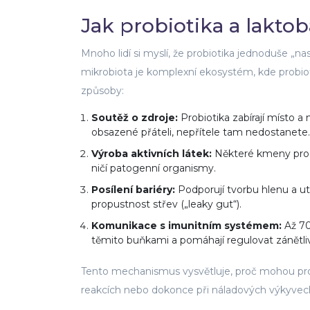
Jak probiotika a laktoba
Mnoho lidí si myslí, že probiotika jednoduše „nasa
mikrobiota je komplexní ekosystém, kde probiot
způsoby:
Soutěž o zdroje:
Probiotika zabírají místo a 
obsazené přáteli, nepřítele tam nedostanete.
Výroba aktivních látek:
Některé kmeny produk
ničí patogenní organismy.
Posílení bariéry:
Podporují tvorbu hlenu a ut
propustnost střev („leaky gut“).
Komunikace s imunitním systémem:
Až 70
těmito buňkami a pomáhají regulovat zánětli
Tento mechanismus vysvětluje, proč mohou probio
reakcích nebo dokonce při náladových výkyvec