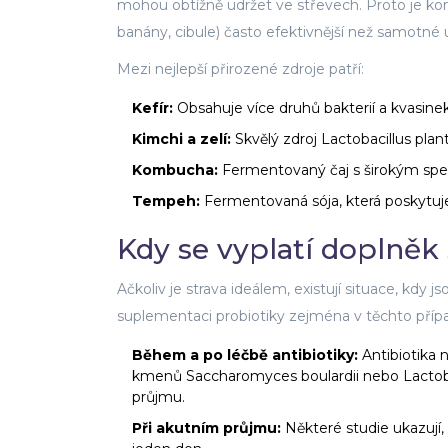
mohou obtížně udržet ve střevech. Proto je k
banány, cibule) často efektivnější než samotné u
Mezi nejlepší přirozené zdroje patří:
Kefír:
Obsahuje více druhů bakterií a kvasinek
Kimchi a zelí:
Skvělý zdroj Lactobacillus plan
Kombucha:
Fermentovaný čaj s širokým sp
Tempeh:
Fermentovaná sója, která poskytuje i
Kdy se vyplatí doplněk
Ačkoliv je strava ideálem, existují situace, kdy
suplementaci probiotiky zejména v těchto příp
Během a po léčbě antibiotiky:
Antibiotika n
kmenů Saccharomyces boulardii nebo Lactobac
průjmu.
Při akutním průjmu:
Některé studie ukazují,