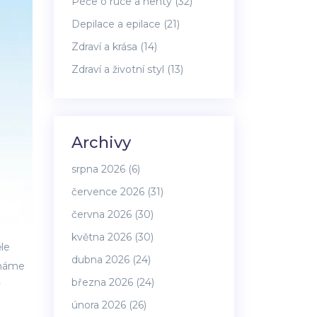
Péče o ruce a nehty
(32)
Depilace a epilace
(21)
Zdraví a krása
(14)
Zdraví a životní styl
(13)
Archivy
srpna 2026
(6)
července 2026
(31)
června 2026
(30)
května 2026
(30)
le
dubna 2026
(24)
ímáme
března 2026
(24)
ý
února 2026
(26)