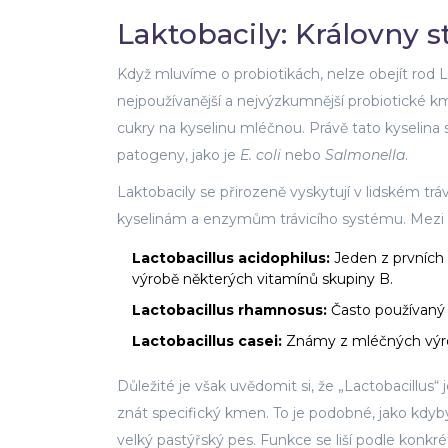
Laktobacily: Královny 
Když mluvíme o probiotikách, nelze obejít rod
L
nejpoužívanější a nejvýzkumnější probiotické k
cukry na kyselinu mléčnou. Právě tato kyselina 
patogeny, jako je
E. coli
nebo
Salmonella
.
Laktobacily se přirozeně vyskytují v lidském tráv
kyselinám a enzymům trávicího systému. Mezi ne
Lactobacillus acidophilus:
Jeden z prvních 
výrobě některých vitamínů skupiny B.
Lactobacillus rhamnosus:
Často používaný 
Lactobacillus casei:
Známy z mléčných výrob
Důležité je však uvědomit si, že „Lactobacillus
znát specifický kmen. To je podobné, jako kdybys
velký pastýřský pes. Funkce se liší podle konkré