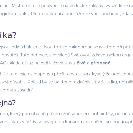
mládí. Místo toho se podíváme na vědecké základy, vysvětlíme ro
ckou funkcí těchto bakterií a pomůžeme vám pochopit, zda st
ika?
sou jediná bakterie. Jsou to živé mikroorganismy, které při požit
hostiteli. Tato definice, schválená Světovou zdravotnickou organ
O), klade důraz na dvě klíčová slova:
živé
a
přínosné
.
. Je to o jejich schopnosti přežít cestou skrz kyselý žaludek, dora
asně působit. Pokud by se bakterie rozkládly už v žaludku, neměl
naprosto zásadní.
ejná?
Kmen, který pomáhá při průjem způsobeném antibiotiky, nemusí 
vení laktózy. Vždy se dívejte na konkrétní označení kmene (např