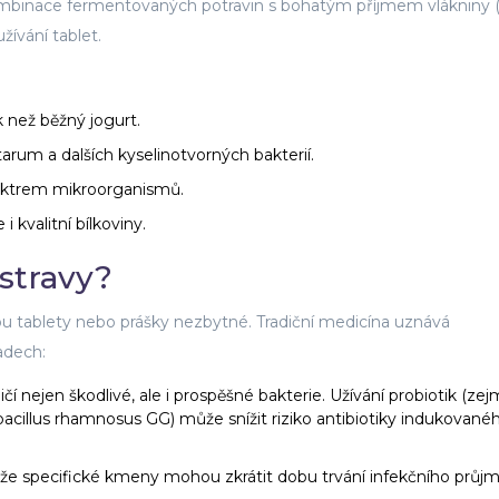
ombinace fermentovaných potravin s bohatým příjmem vlákniny (
žívání tablet.
 než běžný jogurt.
tarum a dalších kyselinotvorných bakterií.
ektrem mikroorganismů.
 kvalitní bílkoviny.
 stravy?
 jsou tablety nebo prášky nezbytné. Tradiční medicína uznává
adech:
ičí nejen škodlivé, ale i prospěšné bakterie. Užívání probiotik (ze
illus rhamnosus GG) může snížit riziko antibiotiky indukované
 že specifické kmeny mohou zkrátit dobu trvání infekčního průj