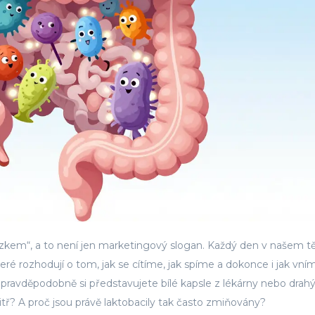
kem“, a to není jen marketingový slogan. Každý den v našem tě
eré rozhodují o tom, jak se cítíme, jak spíme a dokonce i jak vn
, pravděpodobně si představujete bílé kapsle z lékárny nebo drah
itř? A proč jsou právě
laktobacily
tak často zmiňovány?