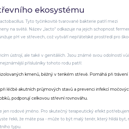
střevního ekosystému
actobacillus
. Tyto tyčinkovitě tvarované bakterie patří mezi
meny na světě. Název „lacto“ odkazuje na jejich schopnost ferm
snižuje pH ve střevech, což vytváří nepřátelské prostředí pro ško
icím ústrojí, ale také v genitáliích. Jsou známé svou odolností vů
jznámější příslušníky tohoto rodu patří:
izolovaných kmenů, běžný v tenkém střevě. Pomáhá při trávení
při léčbě akutních průjmových stavů a prevenci infekcí močovýc
ků, podporují celkovou střevní rovnováhu.
“ je jen rodové jméno. Pro skutečný terapeutický efekt potřebuj
te řekli, že máte psa - může to být malý teriér, který hlídá byt,
tního typu.