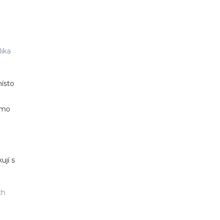
lika
místo
ímo
ují s
ch