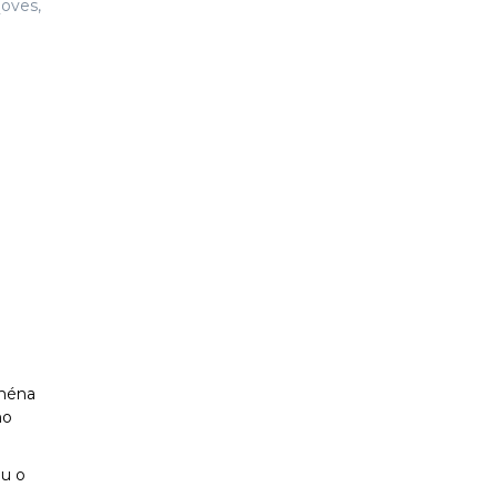
oves,
jména
ho
mu o