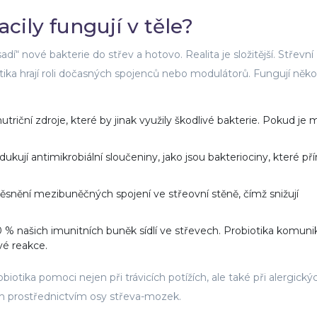
cily fungují v těle?
dí“ nové bakterie do střev a hotovo. Realita je složitější. Střevní
ika hrají roli dočasných spojenců nebo modulátorů. Fungují něko
nutriční zdroje, které by jinak využily škodlivé bakterie. Pokud je 
ují antimikrobiální sloučeniny, jako jsou bakteriociny, které př
ěsnění mezibuněčných spojení ve střeovní stěně, čímž snižují
 % našich imunitních buněk sídlí ve střevech. Probiotika komunik
vé reakce.
tika pomoci nejen při trávicích potížích, ale také při alergický
h prostřednictvím osy střeva-mozek.