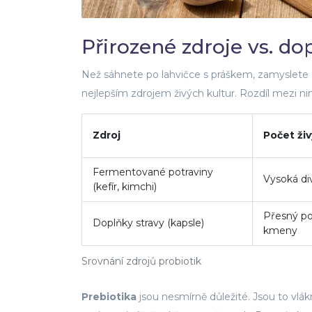
Přirozené zdroje vs. do
Než sáhnete po lahvičce s práškem, zamyslete 
nejlepším zdrojem živých kultur. Rozdíl mezi nim
Zdroj
Počet živ
Fermentované potraviny
Vysoká di
(kefír, kimchi)
Přesný po
Doplňky stravy (kapsle)
kmeny
Srovnání zdrojů probiotik
Prebiotika
jsou nesmírně důležité. Jsou to vlákn