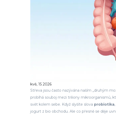
kvě, 15 2026
Střeva jsou často nazývána naším „druhým moz
probíhá souboj mezi triliony mikroorganismů, kt
svět kolem sebe. Když slyšíte slova
probiotika
jogurt z bio obchodu. Ale co přesně se děje uvn