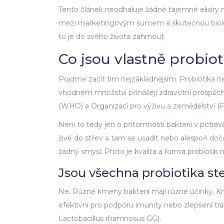
Tento článek neodhaluje žádné tajemné elixíry 
mezi marketingovým šumem a skutečnou biologi
to je do svého života zahrnout.
Co jsou vlastně probiot
Pojďme začít tím nejzákladnějším. Probiotika nej
vhodném množství přinášejí zdravotní prospěch 
(WHO) a Organizací pro výživu a zemědělství (FA
Není to tedy jen o přítomnosti bakterií v potravě
živé do střev a tam se usadit nebo alespoň doč
žádný smysl. Proto je kvalita a forma probiotik 
Jsou všechna probiotika st
Ne. Různé kmeny bakterií mají různé účinky. 
efektivní pro podporu imunity nebo zlepšení trá
Lactobacillus rhamnosus GG).