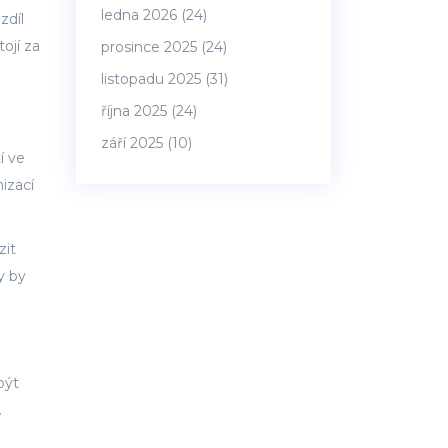
ledna 2026
(24)
zdíl
ojí za
prosince 2025
(24)
listopadu 2025
(31)
října 2025
(24)
září 2025
(10)
í ve
izací
zit
y by
být
.