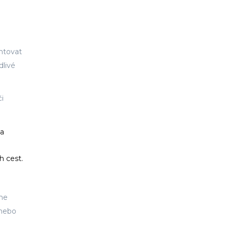
entovat
dlivé
či
 a
h cest.
eme
 nebo