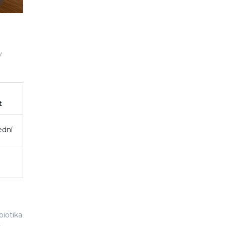
y
t
ední
biotika