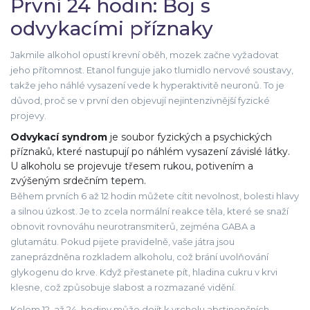
První 24 hodin: Boj s
odvykacími příznaky
Jakmile alkohol opustí krevní oběh, mozek začne vyžadovat
jeho přítomnost. Etanol funguje jako tlumidlo nervové soustavy,
takže jeho náhlé vysazení vede k hyperaktivitě neuronů. To je
důvod, proč se v první den objevují nejintenzivnější fyzické
projevy.
Odvykací syndrom
je
soubor fyzických a psychických
příznaků, které nastupují po náhlém vysazení závislé látky
.
U alkoholu se projevuje třesem rukou, potivením a
zvýšeným srdečním tepem.
Během prvních 6 až 12 hodin můžete cítit nevolnost, bolesti hlavy
a silnou úzkost. Je to zcela normální reakce těla, které se snaží
obnovit rovnováhu neurotransmiterů, zejména GABA a
glutamátu. Pokud pijete pravidelně, vaše játra jsou
zaneprázdněna rozkladem alkoholu, což brání uvolňování
glykogenu do krve. Když přestanete pít, hladina cukru v krvi
klesne, což způsobuje slabost a rozmazané vidění.
Kolem 12. až 24. hodiny může dojít k vrcholu abstinenčních