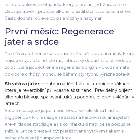
na metabolizování ethanolu, který je pro něj jed. Zároveň se
zlepšuje trávení, protože alkohol dráždil sliznici žaludku a střev.
Často dochází k úlevě od pálení žáhy a nadýmání.
První měsíc: Regenerace
jater a srdce
Po měsíci abstinence se ve vašem těle dějí zásadní změny, které
nejsou vždy viditelné, ale mají obrovský dopad na dlouhodobé
zdraví. Játra jsou extrémně regenerační orgán. Pokud nemáte
pokročilé cirhózy, mohou se během čtyř týdnů výrazně zotavit.
Steatóza jater
je
nahromadění tuku v jaterních buňkách,
které je reverzibilní při včasné abstinenci
. Pravidelný příjem
alkoholu blokuje spalování tuků a podporuje jejich ukládání v
játrech.
Studie ukazují, že již po měsíci bez alkoholu klesá hladina
triglyceridů v krvi a snižuje se zátěž na kardiovaskulární systém.
Krevní tlak se stabilizuje a riziko infarktu či mrtvice se postupně
snižuje. Srdce přestává být přetěžované vysokým tlakem a
začne efektivněji pumpovat krev.