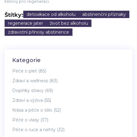
klíčový pro regeneraci.
Štítky:
detoxikace od alkoholu
abstinenční příznaky
regenerace jater
život bez alkoholu
zdravotní přínosy abstinence
Kategorie
Péče o pleť
(85)
Zdraví a wellness
(83)
Doplňky stravy
(69)
Zdraví a výživa
(55)
Krása a péče o tělo
(52)
Péče o vlasy
(37)
Péče o ruce a nehty
(32)