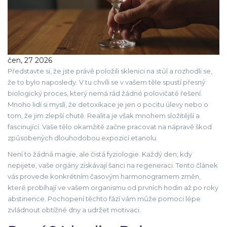
čen, 27 2026
Představte si, že jste právě položili sklenici na stůl a rozhodli se,
že to bylo naposledy. V tu chvíli se v vašem těle spustí přesný
biologický proces, který nemá rád žádné polovičaté řešení.
Mnoho lidí si myslí, že detoxikace je jen o pocitu úlevy nebo o
tom, že jim zlepší chutě. Realita je však mnohem složitější a
fascinující. Vaše tělo okamžitě začne pracovat na nápravě škod
způsobených dlouhodobou expozicí etanolu.
Není to žádná magie, ale čistá fyziologie. Každý den, kdy
nepijete, vaše orgány získávají šanci na regeneraci. Tento článek
vás provede konkrétním časovým harmonogramem změn,
které probíhají ve vašem organismu od prvních hodin až po roky
abstinence. Pochopení těchto fází vám může pomoci lépe
zvládnout obtížné dny a udržet motivaci.