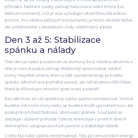
příznaků. Některé osoby zažívají halucinace nebo křeče (tzv.
delirium tremens), což je stav vyžadující okamžitou lékařskou
pomoc. Pro většinu běžných konzumentů je tento období těžké,
ale zvládnutelné s dostatkem vody, elektrolytů a klidu.
Den 3 až 5: Stabilizace
spánku a nálady
Třetí den je často považován za zlomový bod. Hladina alkoholu v
těle je nulová a játra začínají efektivněji zpracovávat ostatní
toxiny. Největší změna, kterou lidé zaznamenávají, je kvalita
spánku. Alkohol sice pomáhá usnout, ale ničí strukturu REM fáze,
která je klíčová pro emoční zpracování a paměť.
Bez alkoholu se váš spánkový cyklus začíná normalizovat. Možná
budete mít noční můry nebo se budete budit uprostřed noci, ale
postupně přichází hluboký, obnovující spánek. Současně se
zlepšuje i duševní pohoda. Úzkost, která byla v prvních dnech
dominantní, ustupuje pocitům jasnosti a stabilnější náladě.
V této fázi také začíná mírné hubnutí. Tělo již nemusí trávit energii