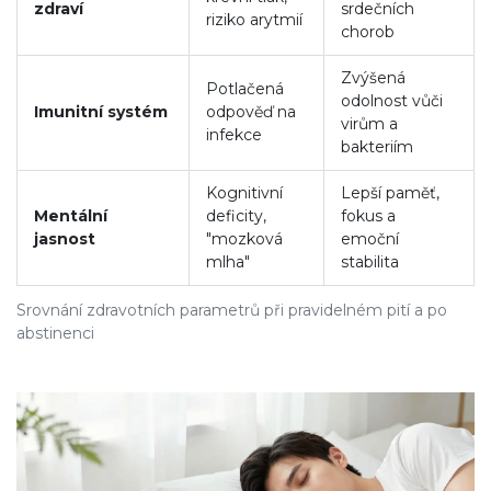
zdraví
srdečních
riziko arytmií
chorob
Zvýšená
Potlačená
odolnost vůči
Imunitní systém
odpověď na
virům a
infekce
bakteriím
Kognitivní
Lepší paměť,
Mentální
deficity,
fokus a
jasnost
"mozková
emoční
mlha"
stabilita
Srovnání zdravotních parametrů při pravidelném pití a po
abstinenci