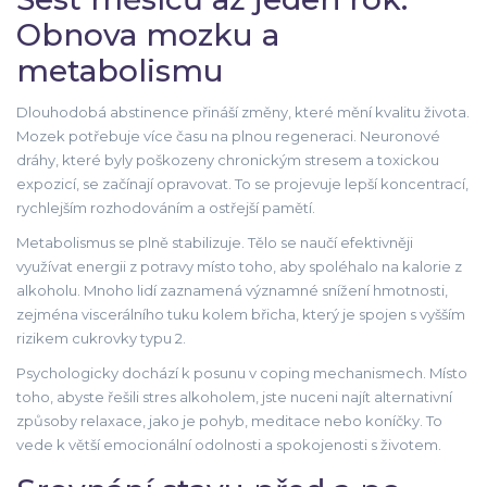
Obnova mozku a
metabolismu
Dlouhodobá abstinence přináší změny, které mění kvalitu života.
Mozek potřebuje více času na plnou regeneraci. Neuronové
dráhy, které byly poškozeny chronickým stresem a toxickou
expozicí, se začínají opravovat. To se projevuje lepší koncentrací,
rychlejším rozhodováním a ostřejší pamětí.
Metabolismus se plně stabilizuje. Tělo se naučí efektivněji
využívat energii z potravy místo toho, aby spoléhalo na kalorie z
alkoholu. Mnoho lidí zaznamená významné snížení hmotnosti,
zejména viscerálního tuku kolem břicha, který je spojen s vyšším
rizikem cukrovky typu 2.
Psychologicky dochází k posunu v coping mechanismech. Místo
toho, abyste řešili stres alkoholem, jste nuceni najít alternativní
způsoby relaxace, jako je pohyb, meditace nebo koníčky. To
vede k větší emocionální odolnosti a spokojenosti s životem.