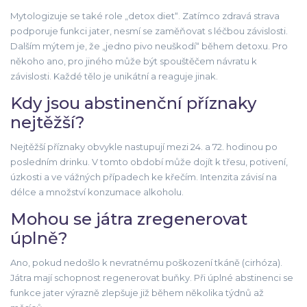
Mytologizuje se také role „detox diet“. Zatímco zdravá strava
podporuje funkci jater, nesmí se zaměňovat s léčbou závislosti.
Dalším mýtem je, že „jedno pivo neuškodí“ během detoxu. Pro
někoho ano, pro jiného může být spouštěčem návratu k
závislosti. Každé tělo je unikátní a reaguje jinak.
Kdy jsou abstinenční příznaky
nejtěžší?
Nejtěžší příznaky obvykle nastupují mezi 24. a 72. hodinou po
posledním drinku. V tomto období může dojít k třesu, potivení,
úzkosti a ve vážných případech ke křečím. Intenzita závisí na
délce a množství konzumace alkoholu.
Mohou se játra zregenerovat
úplně?
Ano, pokud nedošlo k nevratnému poškození tkáně (cirhóza).
Játra mají schopnost regenerovat buňky. Při úplné abstinenci se
funkce jater výrazně zlepšuje již během několika týdnů až