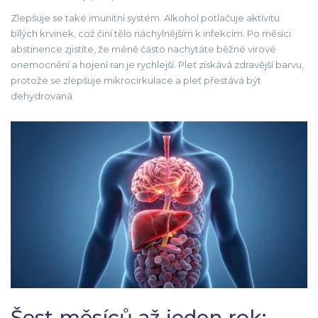
Zlepšuje se také imunitní systém. Alkohol potlačuje aktivitu
bílých krvinek, což činí tělo náchylnějším k infekcím. Po měsíci
abstinence zjistíte, že méně často nachytáte běžné virové
onemocnění a hojení ran je rychlejší. Pleť získává zdravější barvu,
protože se zlepšuje mikrocirkulace a pleť přestává být
dehydrovaná.
Šest měsíců až jeden rok: