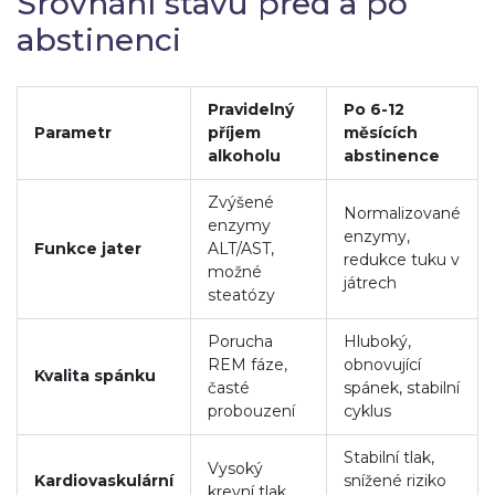
Srovnání stavu před a po
abstinenci
Pravidelný
Po 6-12
Parametr
příjem
měsících
alkoholu
abstinence
Zvýšené
Normalizované
enzymy
enzymy,
Funkce jater
ALT/AST,
redukce tuku v
možné
játrech
steatózy
Porucha
Hluboký,
REM fáze,
obnovující
Kvalita spánku
časté
spánek, stabilní
probouzení
cyklus
Stabilní tlak,
Vysoký
Kardiovaskulární
snížené riziko
krevní tlak,