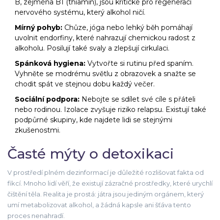
B, zejména B1 (thiamin), jsou kritické pro regeneraci
nervového systému, který alkohol ničí.
Mírný pohyb:
Chůze, jóga nebo lehký běh pomáhají
uvolnit endorfiny, které nahrazují chemickou radost z
alkoholu. Posilují také svaly a zlepšují cirkulaci.
Spánková hygiena:
Vytvořte si rutinu před spaním.
Vyhněte se modrému světlu z obrazovek a snažte se
chodit spát ve stejnou dobu každý večer.
Sociální podpora:
Nebojte se sdílet své cíle s přáteli
nebo rodinou. Izolace zvyšuje riziko relapsu. Existují také
podpůrné skupiny, kde najdete lidi se stejnými
zkušenostmi.
Časté mýty o detoxikaci
V prostředí plném dezinformací je důležité rozlišovat fakta od
fikcí. Mnoho lidí věří, že existují zázračné prostředky, které urychlí
čištění těla. Realita je prostá: játra jsou jediným orgánem, který
umí metabolizovat alkohol, a žádná kapsle ani šťáva tento
proces nenahradí.