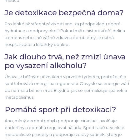
měsíců.
Je detoxikace bezpečná doma?
Pro lehké až střední závislosti ano, za předpokladu dobré
hydratace a podpory okolí. Pokud máte historii křečí, deliria
tremens nebo jiné vážné zdravotní problémy, je nutná
hospitalizace a lékařský dohled.
Jak dlouho trvá, než zmizí únava
po vysazení alkoholu?
Únava je běžným příznakem v prvních týdnech, protože tělo
spotřebovává energii na regeneraci. Obvykle se energie vrátí
do normálu během 4 až 8 týdnů, jak se normalizuje spánek a
metabolismus.
Pomáhá sport při detoxikaci?
Ano, mírný aerobní pohyb podporuje cirkulaci, uvolňuje
endorfiny a pomáhá regulovat náladu. Sport také urychluje
metabolické procesy a podporuje zdravý spánek, který je