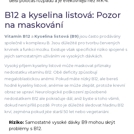
delší poločas rozpadu a je efektivnější než MK-4.
B12 a kyselina listová: Pozor
na maskování
Vitamín B12
a
Kyselina listová (B9)
jsou často prodávány
společně v komplexu B. Jsou důležité pro tvorbu červených
krvinek a funkci mozku. Existuje však specifické riziko spojené s
jejich samostatným užíváním ve vysokých dávkách.
Vysoký příjem kyseliny listové může maskovat příznaky
nedostatku vitamínu B12. Obě deficity způsobují
megaloblastickou anémii. Pokud máte nízký B12, ale bereš
hodně kyseliny listové, anémie se může zlepšit, protože krevní
obraz se upraví. Neurologické poškození způsobené
nedostatkem B12 ale pokračuje dál, aniž byste si toho všimli,
dokud není příliš pozdě. Proto je důležité sledovat hladinu B12
krví, zejména pokud jste starší 50 let nebo vegetariáni.
Riziko:
Samostatné vysoké dávky B9 mohou skrýt
problémy s B12.