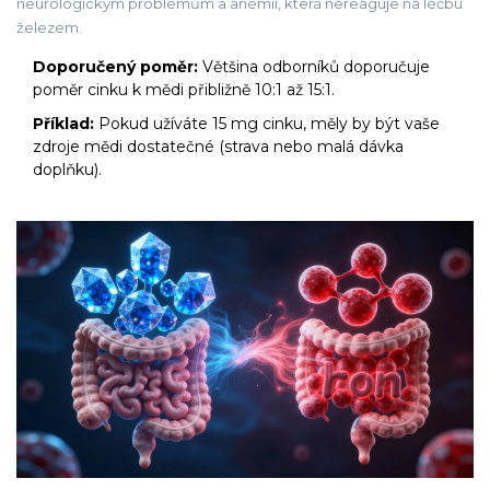
neurologickým problémům a anémii, která nereaguje na léčbu
železem.
Doporučený poměr:
Většina odborníků doporučuje
poměr cinku k mědi přibližně 10:1 až 15:1.
Příklad:
Pokud užíváte 15 mg cinku, měly by být vaše
zdroje mědi dostatečné (strava nebo malá dávka
doplňku).