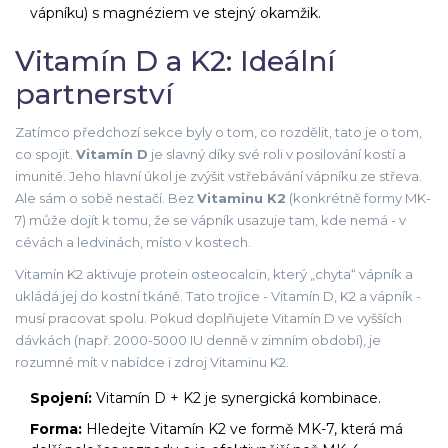
vápníku) s magnéziem ve stejný okamžik.
Vitamín D a K2: Ideální
partnerství
Zatímco předchozí sekce byly o tom, co rozdělit, tato je o tom,
co spojit.
Vitamín D
je slavný díky své roli v posilování kostí a
imunitě. Jeho hlavní úkol je zvýšit vstřebávání vápníku ze střeva.
Ale sám o sobě nestačí. Bez
Vitaminu K2
(konkrétně formy MK-
7) může dojít k tomu, že se vápník usazuje tam, kde nemá - v
cévách a ledvinách, místo v kostech.
Vitamín K2 aktivuje protein osteocalcin, který „chyta“ vápník a
ukládá jej do kostní tkáně. Tato trojice - Vitamín D, K2 a vápník -
musí pracovat spolu. Pokud doplňujete Vitamín D ve vyšších
dávkách (např. 2000-5000 IU denně v zimním období), je
rozumné mít v nabídce i zdroj Vitaminu K2.
Spojení:
Vitamín D + K2 je synergická kombinace.
Forma:
Hledejte Vitamín K2 ve formě MK-7, která má