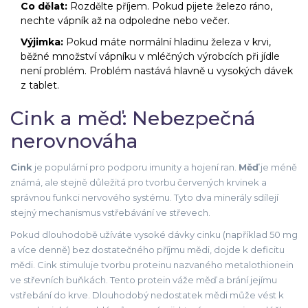
Co dělat:
Rozdělte příjem. Pokud pijete železo ráno,
nechte vápník až na odpoledne nebo večer.
Výjimka:
Pokud máte normální hladinu železa v krvi,
běžné množství vápníku v mléčných výrobcích při jídle
není problém. Problém nastává hlavně u vysokých dávek
z tablet.
Cink a měď: Nebezpečná
nerovnováha
Cink
je populární pro podporu imunity a hojení ran.
Měď
je méně
známá, ale stejně důležitá pro tvorbu červených krvinek a
správnou funkci nervového systému. Tyto dva minerály sdílejí
stejný mechanismus vstřebávání ve střevech.
Pokud dlouhodobě užíváte vysoké dávky cinku (například 50 mg
a více denně) bez dostatečného příjmu mědi, dojde k deficitu
mědi. Cink stimuluje tvorbu proteinu nazvaného metalothionein
ve střevních buňkách. Tento protein váže měď a brání jejímu
vstřebání do krve. Dlouhodobý nedostatek mědi může vést k