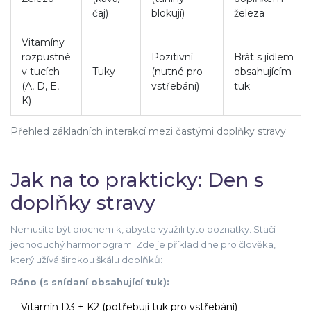
čaj)
blokují)
železa
Vitamíny
rozpustné
Pozitivní
Brát s jídlem
v tucích
Tuky
(nutné pro
obsahujícím
(A, D, E,
vstřebání)
tuk
K)
Přehled základních interakcí mezi častými doplňky stravy
Jak na to prakticky: Den s
doplňky stravy
Nemusíte být biochemik, abyste využili tyto poznatky. Stačí
jednoduchý harmonogram. Zde je příklad dne pro člověka,
který užívá širokou škálu doplňků:
Ráno (s snídaní obsahující tuk):
Vitamín D3 + K2 (potřebují tuk pro vstřebání)