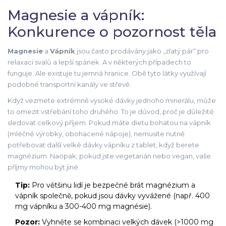
Magnesie a vápník:
Konkurence o pozornost těla
Magnesie
a
Vápník
jsou často prodávány jako „zlatý pár“ pro
relaxaci svalů a lepší spánek. A v některých případech to
funguje. Ale existuje tu jemná hranice. Obě tyto látky využívají
podobné transportní kanály ve střevě.
Když vezmete extrémně vysoké dávky jednoho minerálu, může
to omezit vstřebání toho druhého. To je důvod, proč je důležité
sledovat celkový příjem. Pokud máte dietu bohatou na vápník
(mléčné výrobky, obohacené nápoje), nemusíte nutně
potřebovat další velké dávky vápníku z tablet, když berete
magnézium. Naopak, pokud jste vegetarián nebo vegan, vaše
příjmy mohou být jiné.
Tip:
Pro většinu lidí je bezpečné brát magnézium a
vápník společně, pokud jsou dávky vyvážené (např. 400
mg vápníku a 300-400 mg magnésie).
Pozor:
Vyhněte se kombinaci velkých dávek (>1000 mg