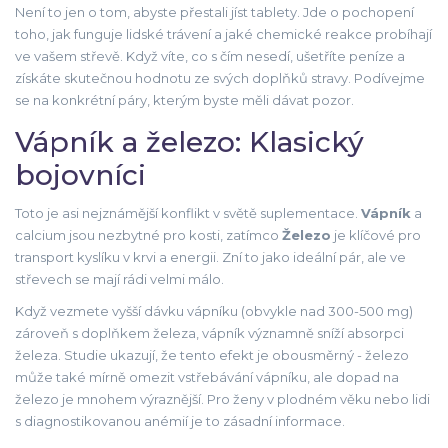
Není to jen o tom, abyste přestali jíst tablety. Jde o pochopení
toho, jak funguje lidské trávení a jaké chemické reakce probíhají
ve vašem střevě. Když víte, co s čím nesedí, ušetříte peníze a
získáte skutečnou hodnotu ze svých doplňků stravy. Podívejme
se na konkrétní páry, kterým byste měli dávat pozor.
Vápník a železo: Klasický
bojovníci
Toto je asi nejznámější konflikt v světě suplementace.
Vápník
a
calcium
jsou nezbytné pro kosti, zatímco
Železo
je klíčové pro
transport kyslíku v krvi a energii. Zní to jako ideální pár, ale ve
střevech se mají rádi velmi málo.
Když vezmete vyšší dávku vápníku (obvykle nad 300-500 mg)
zároveň s doplňkem železa, vápník významně sníží absorpci
železa. Studie ukazují, že tento efekt je obousměrný - železo
může také mírně omezit vstřebávání vápníku, ale dopad na
železo je mnohem výraznější. Pro ženy v plodném věku nebo lidi
s diagnostikovanou anémií je to zásadní informace.