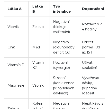
Látka
Typ
Látka A
Doporučení
B
interakce
Negativní
Rozdělit o 2-
Vápník
Železo
(blokuje
4 hodiny
vstřebání)
Negativní
Udržet
Cink
Měď
(dlouhodobý
poměr 10:1
deficit Cu)
až 15:1
Vitamín
Pozitivní
Užívat
Vitamín D
K2
(synergie)
společně
Střední
Vyvažovat
(konkurence
dávky,
Magnesie
Vápník
při vysokých
případně
dávkách)
rozdělit
Kofein
Negativní
Nepít kávu s
Železo
(káva/
(taniny
doplňkem