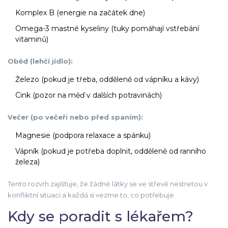
Komplex B (energie na začátek dne)
Omega-3 mastné kyseliny (tuky pomáhají vstřebání
vitaminů)
Oběd (lehčí jídlo):
Železo (pokud je třeba, odděleně od vápníku a kávy)
Cink (pozor na měď v dalších potravinách)
Večer (po večeři nebo před spaním):
Magnesie (podpora relaxace a spánku)
Vápník (pokud je potřeba doplnit, odděleně od ranního
železa)
Tento rozvrh zajišťuje, že žádné látky se ve střevě nestretou v
konfliktní situaci a každá si vezme to, co potřebuje.
Kdy se poradit s lékařem?