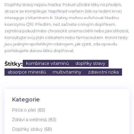
Doplňky stravy nejsou hračka. Pokud užíváte léky na předpis,
situace se komplikuje. Například warfarin (lék na ředění krve)
interaguje s Vitamínem K. Statiny mohou ovlivňovat hladinu
koenzymu Q10. Předtím, než začnete s novým doplňkem,
zejména pokud máte chronické onemocnění nebo jste těhotná,
konzultujte svůj plán s lékařem nebo farmaceutem. Krevní testy
jsou jediným spolehlivým nástrojem, jak zjistit, zda opravdu
potřebujete danou látku doplňovat.
Štítky:
kombinace vitaminů
doplňky stravy
absorpce minerálů
multivitamíny
zdravotní rizika
Kategorie
Péče o pleť
(85)
Zdraví a wellness
(83)
Doplňky stravy
(68)