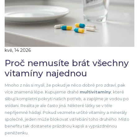
kvě, 14 2026
Proč nemusíte brát všechny
vitamíny najednou
Mnoho z nás si myslí, že pokud je něco dobré pro zdraví, pak
více znamená lépe. Kupujeme drahé
multivitamíny
, které
slibují kompletní pokrytí našich potřeb, a zapíjíme je vodou po
snídani. Realita je ale často jiná. Některé látky se v těle
nepříjemně hádají. Pokud vezmete určité
vitamíny a minerály
společně
, jeden může blokovat vstřebání toho druhého. Místo
benefitu tak dostanete prázdnou kapsli a vyprázdněnou
peněženku.