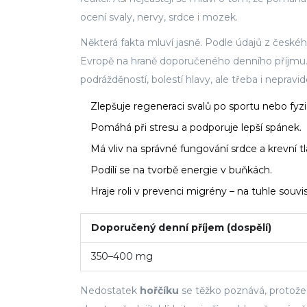
ocení svaly, nervy, srdce i mozek.
Některá fakta mluví jasně. Podle údajů z českéh
Evropě na hraně doporučeného denního příjmu.
podrážděností, bolestí hlavy, ale třeba i nepra
Zlepšuje regeneraci svalů po sportu nebo fyzi
Pomáhá při stresu a podporuje lepší spánek.
Má vliv na správné fungování srdce a krevní tl
Podílí se na tvorbě energie v buňkách.
Hraje roli v prevenci migrény – na tuhle souvisl
Doporučený denní příjem (dospělí)
350–400 mg
Nedostatek
hořčíku
se těžko poznává, protože