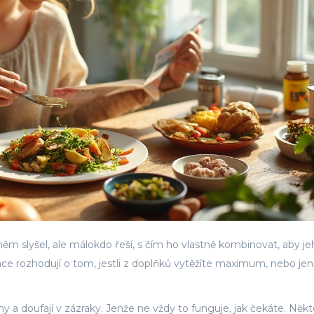
 něm slyšel, ale málokdo řeší, s čím ho vlastně kombinovat, aby j
ce rozhodují o tom, jestli z doplňků vytěžíte maximum, nebo jen
ny a doufají v zázraky. Jenže ne vždy to funguje, jak čekáte. Něk