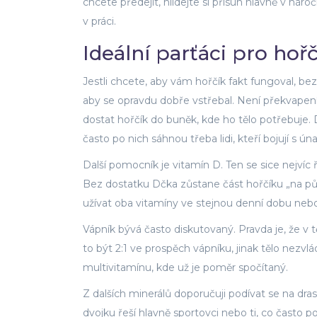
chcete předejít, hlídejte si přísun hlavně v ná
v práci.
Ideální parťáci pro hoř
Jestli chcete, aby vám hořčík fakt fungoval, b
aby se opravdu dobře vstřebal. Není překvapení
dostat hořčík do buněk, kde ho tělo potřebuje.
často po nich sáhnou třeba lidi, kteří bojují s 
Další pomocník je vitamín D. Ten se sice nejvíc 
Bez dostatku Dčka zůstane část hořčíku „na půl
užívat oba vitamíny ve stejnou denní dobu neb
Vápník bývá často diskutovaný. Pravda je, že v 
to být 2:1 ve prospěch vápníku, jinak tělo nezvlá
multivitamínu, kde už je poměr spočítaný.
Z dalších minerálů doporučuji podívat se na drasl
dvojku řeší hlavně sportovci nebo ti, co často p