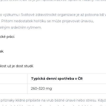
o výzkumu i Světové zdravotnické organizace je až polovina lidí 
 Přitom nedostatek hořčíku se může projevovat únavou,
videlným srdečním rytmem.
cké práci.
ak.
ost už je dost studií.
Typická denní spotřeba v ČR
260–320 mg
 příznaky klidně připíšete na vrub běžné únavě nebo stresu. Kdy