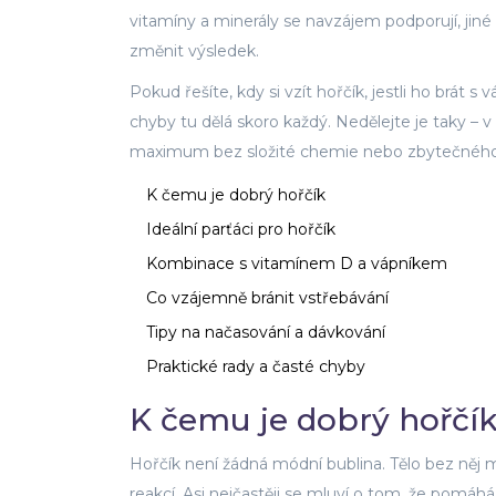
vitamíny a minerály se navzájem podporují, jiné 
změnit výsledek.
Pokud řešíte, kdy si vzít hořčík, jestli ho brát
chyby tu dělá skoro každý. Nedělejte je taky – v 
maximum bez složité chemie nebo zbytečného
K čemu je dobrý hořčík
Ideální parťáci pro hořčík
Kombinace s vitamínem D a vápníkem
Co vzájemně bránit vstřebávání
Tipy na načasování a dávkování
Praktické rady a časté chyby
K čemu je dobrý hořčí
Hořčík není žádná módní bublina. Tělo bez něj
reakcí. Asi nejčastěji se mluví o tom, že pomáhá