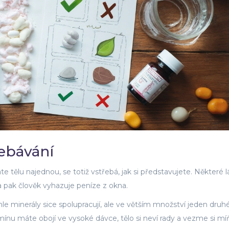
ebávání
e tělu najednou, se totiž vstřebá, jak si představujete. Některé lá
a pak člověk vyhazuje peníze z okna.
hle minerály sice spolupracují, ale ve větším množství jeden dru
amínu máte obojí ve vysoké dávce, tělo si neví rady a vezme si mí