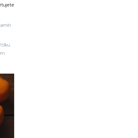
rtujete
itamín
číku.
ším