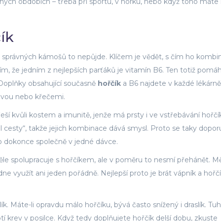
ročných obdobích – třeba při sportu, v horku, nebo když toho mát
čík
ez správných kámošů to nepůjde. Klíčem je vědět, s čím ho kombi
m, že jedním z nejlepších parťáků je vitamín B6. Ten totiž pomá
 Doplňky obsahující současně
hořčík
a B6 najdete v každé lékárně
únavou nebo křečemi.
řeší kvůli kostem a imunitě, jenže má prsty i ve vstřebávání hořčí
 cesty“, takže jejich kombinace dává smysl. Proto se taky dopor
o dokonce společně v jedné dávce.
těle spolupracuje s hořčíkem, ale v poměru to nesmí přehánět. M
dne využít ani jeden pořádně. Nejlepší proto je brát vápník a hořčí
ík. Máte-li opravdu málo hořčíku, bývá často snížený i draslík. Tuh
otí krev v posilce. Když tedy doplňujete hořčík delší dobu, zkuste