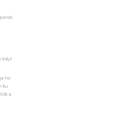
špenát.
e když
je ho
n ku
řčík a