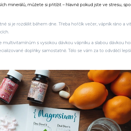
h minerálů, můžete si přitížit – hlavně pokud jste ve stresu, spo
é si je rozdělit během dne. Třeba hořčík večer, vápník ráno a v
cích.
 se multivitamínům s vysokou dávkou vápníku a slabou dávkou hoř
cializované doplňky samostatně. Tělo se vám za to odvděčí lep