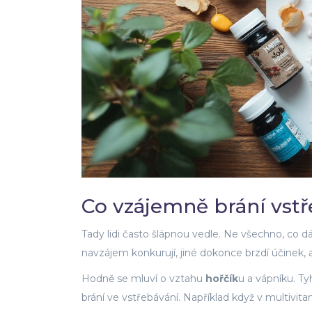
Co vzájemně brání vstř
Tady lidi často šlápnou vedle. Ne všechno, co dát
navzájem konkurují, jiné dokonce brzdí účinek, 
Hodně se mluví o vztahu
hořčík
u a vápníku. Ty
brání ve vstřebávání. Například když v multivit