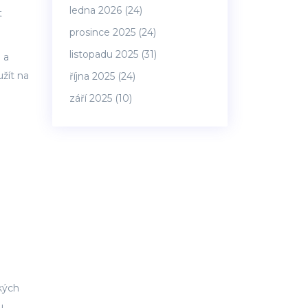
ledna 2026
(24)
t
prosince 2025
(24)
listopadu 2025
(31)
 a
užít na
října 2025
(24)
září 2025
(10)
kých
u