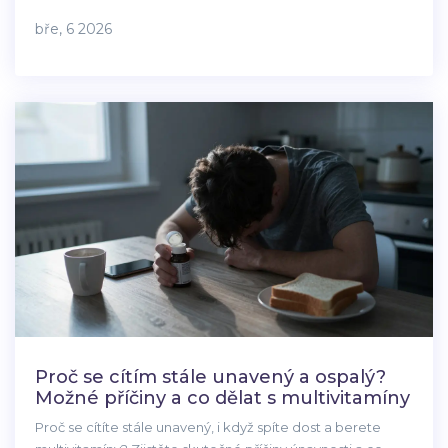
nevolnosti.
bře, 6 2026
Proč se cítím stále unavený a ospalý?
Možné příčiny a co dělat s multivitamíny
Proč se cítíte stále unavený, i když spíte dost a berete