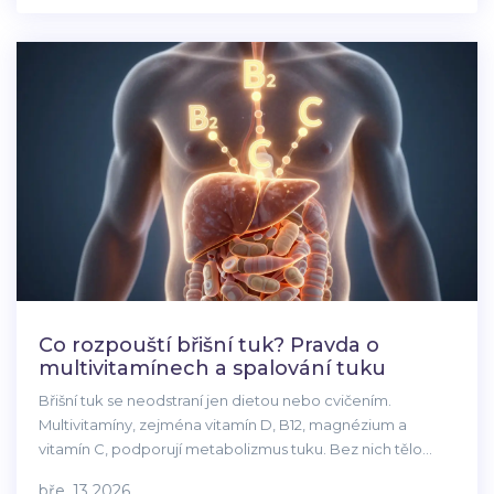
Co rozpouští břišní tuk? Pravda o
multivitamínech a spalování tuku
Břišní tuk se neodstraní jen dietou nebo cvičením.
Multivitamíny, zejména vitamín D, B12, magnézium a
vitamín C, podporují metabolizmus tuku. Bez nich tělo
neumí spalovat tuk efektivně - i když jíš zdravě.
bře, 13 2026