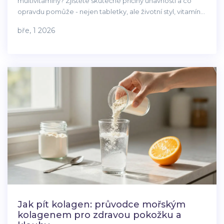
multivitamíny? Zjistěte skutečné příčiny únavnosti a co
opravdu pomůže - nejen tabletky, ale životní styl, vitamíny
v aktivních formách a testy, které byste měli udělat.
bře, 1 2026
Jak pít kolagen: průvodce mořským
kolagenem pro zdravou pokožku a