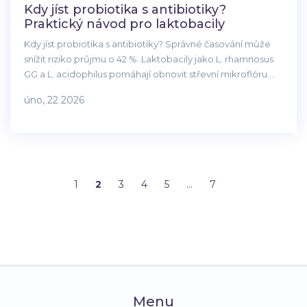
Kdy jíst probiotika s antibiotiky?
Praktický návod pro laktobacily
Kdy jíst probiotika s antibiotiky? Správné časování může
snížit riziko průjmu o 42 %. Laktobacily jako L. rhamnosus
GG a L. acidophilus pomáhají obnovit střevní mikroflóru.
Dávej je alespoň 2 hodiny po antibiotiku a pokračuj 2-4
úno, 22 2026
týdny po léčbě.
1
2
3
4
5
…
7
Menu