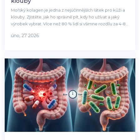
klouby
Mořský kolagen je jedna z nejúčinnějších látek pro kůži a
klouby. Zjistěte, jak ho správně pít, kdy ho užívat a jaký
výrobek vybrat. Více než 80 % lidí si všimne rozdílu za 4-8
týdnů.
úno, 27 2026