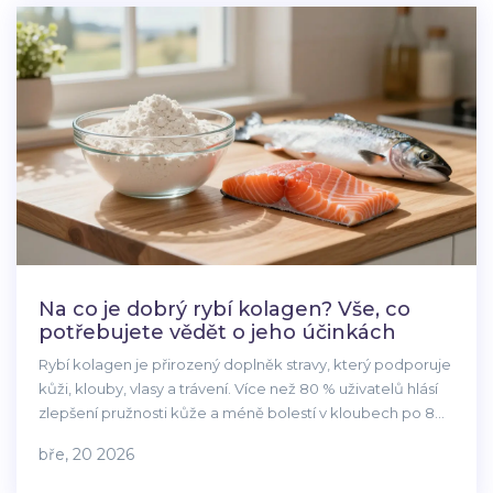
Na co je dobrý rybí kolagen? Vše, co
potřebujete vědět o jeho účinkách
Rybí kolagen je přirozený doplněk stravy, který podporuje
kůži, klouby, vlasy a trávení. Více než 80 % uživatelů hlásí
zlepšení pružnosti kůže a méně bolestí v kloubech po 8
týdnech užívání. V Česku se stává jedním z
bře, 20 2026
nejpopulárnějších přírodních řešení pro stárnutí.