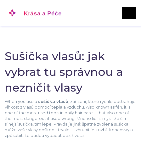
Sušička vlasů: jak
vybrat tu správnou a
nezničit vlasy
When you use a
sušička vlasů
,
zařízení, které rychle odstraňuje
vlhkost z vlasů pomocí tepla a vzduchu
. Also known as
fén
, it is
one of the most used tools in daily hair care — but also one of
the most dangerous if used wrong.
Mnoho lidí si myslí, že čím
silnější sušička, tím lépe. Pravda je jiná: špatně zvolená sušička
může vaše vlasy poškodit trvale — zhrubit je, rozbít koncovky a
způsobit, že budou vypadat bez života.