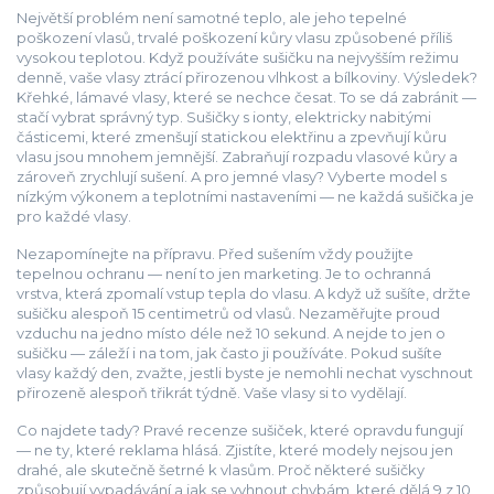
Největší problém není samotné teplo, ale jeho
tepelné
poškození vlasů
,
trvalé poškození kůry vlasu způsobené příliš
vysokou teplotou
. Když používáte sušičku na nejvyšším režimu
denně, vaše vlasy ztrácí přirozenou vlhkost a bílkoviny. Výsledek?
Křehké, lámavé vlasy, které se nechce česat. To se dá zabránit —
stačí vybrat správný typ. Sušičky s
ionty
,
elektricky nabitými
částicemi, které zmenšují statickou elektřinu a zpevňují kůru
vlasu
jsou mnohem jemnější. Zabraňují rozpadu vlasové kůry a
zároveň zrychlují sušení. A pro jemné vlasy? Vyberte model s
nízkým výkonem a teplotními nastaveními — ne každá sušička je
pro každé vlasy.
Nezapomínejte na přípravu. Před sušením vždy použijte
tepelnou ochranu — není to jen marketing. Je to ochranná
vrstva, která zpomalí vstup tepla do vlasu. A když už sušíte, držte
sušičku alespoň 15 centimetrů od vlasů. Nezaměřujte proud
vzduchu na jedno místo déle než 10 sekund. A nejde to jen o
sušičku — záleží i na tom, jak často ji používáte. Pokud sušíte
vlasy každý den, zvažte, jestli byste je nemohli nechat vyschnout
přirozeně alespoň třikrát týdně. Vaše vlasy si to vydělají.
Co najdete tady? Pravé recenze sušiček, které opravdu fungují
— ne ty, které reklama hlásá. Zjistíte, které modely nejsou jen
drahé, ale skutečně šetrné k vlasům. Proč některé sušičky
způsobují vypadávání a jak se vyhnout chybám, které dělá 9 z 10