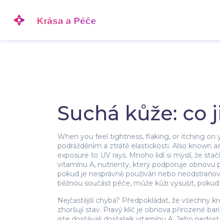
Suchá kůže: co j
When you feel tightness, flaking, or itching on 
podrážděním a ztrátě elastickosti
. Also known a
exposure to UV rays.
Mnoho lidí si myslí, že st
vitamínu A
,
nutrienty, který podporuje obnovu 
pokud je nesprávně používán nebo neodstraňov
běžnou součást péče, může kůži vysušit, pokud
Nejčastější chyba? Předpokládat, že všechny kré
zhoršují stav. Pravý klíč je obnova přirozené bar
jste dostávali dostatek vitamínu A. Jeho nedost