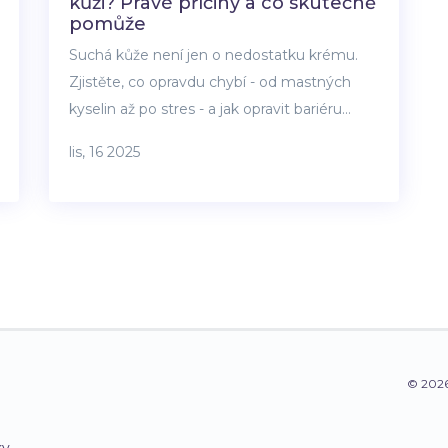
kůži? Pravé příčiny a co skutečně
pomůže
Suchá kůže není jen o nedostatku krému.
Zjistěte, co opravdu chybí - od mastných
kyselin až po stres - a jak opravit bariéru
pokožky trvale.
lis, 16 2025
© 2026
ky