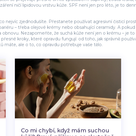
ření ničí lipidovou vrstvu kůže. SPF není jen pro léto, je to den
o nejvíc zjednodušíte. Přestanete používat agresivní čisticí pros
bariéru – třeba olejové krémy nebo obsahující ceramidy. A pokud s
 na obnovu. Nezapomeňte, že suchá kůže není jen o krému – je to 
řesné kroky, které opravdu fungují: od toho, jak správně používat
tů máte, ale o to, co opravdu potřebuje vaše tělo.
Co mi chybí, když mám suchou