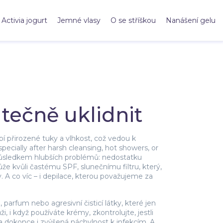
Activia jogurt
Jemné vlasy
O se stříškou
Nanášení gelu
utečně uklidnit
í přirozené tuky a vlhkost, což vedou k
pecially after harsh cleansing, hot showers, or
o důsledkem hlubších problémů: nedostatku
kůže kvůli častému
SPF
,
slunečnímu filtru, který,
y
. A co víc – i depilace, kterou považujeme za
parfum nebo agresivní čisticí látky, které jen
i, i když používáte krémy, zkontrolujte, jestli
 a dokonce i zvýšená náchylnost k infekcím. A