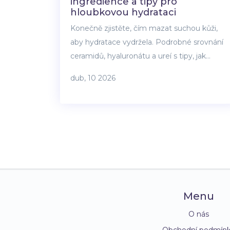
ingredience a tipy pro
hloubkovou hydrataci
Konečně zjistěte, čím mazat suchou kůži,
aby hydratace vydržela. Podrobné srovnání
ceramidů, hyaluronátu a ureí s tipy, jak
správně aplikovat krémy pro trvalý efekt.
dub, 10 2026
Menu
O nás
Obchodní podmín