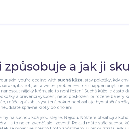
i způsobuje a jak ji sk
your skin, you're dealing with
suchá kůže
,
stav pokožky, kdy chyb
s
xeróza
, it's not just a winter problem—it can happen anytime, es
ačí nanesout nějaký krém, ale to není řešení. Suchá kůže je čast
pokožky a prevenci vysušení
, nebo poškození přirozené bariéry 
án, může způsobit vysušení, pokud neobsahuje hydratační složk
 neuděláte správné kroky po oholení.
my na suchou kůži jsou stejné. Nejsou. Některé obsahují alkohol, 
iéry – a to nejen zvenčí, ale i zevnitř. Pokud máte stále suchou kůž
atek se projevuje přesně tímto způsobem: šupinky, ztráta lesku,