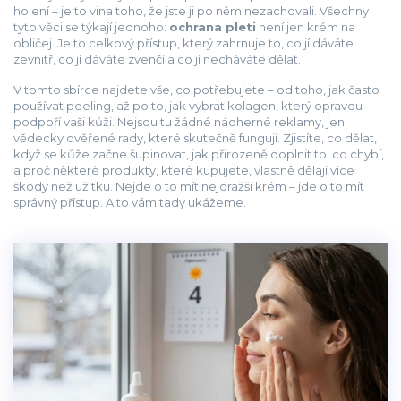
holení – je to vina toho, že jste ji po něm nezachovali. Všechny
tyto věci se týkají jednoho:
ochrana pleti
není jen krém na
obličej. Je to celkový přístup, který zahrnuje to, co jí dáváte
zevnitř, co jí dáváte zvenčí a co jí necháváte dělat.
V tomto sbírce najdete vše, co potřebujete – od toho, jak často
používat peeling, až po to, jak vybrat kolagen, který opravdu
podpoří vaši kůži. Nejsou tu žádné nádherné reklamy, jen
vědecky ověřené rady, které skutečně fungují. Zjistíte, co dělat,
když se kůže začne šupinovat, jak přirozeně doplnit to, co chybí,
a proč některé produkty, které kupujete, vlastně dělají více
škody než užitku. Nejde o to mít nejdražší krém – jde o to mít
správný přístup. A to vám tady ukážeme.