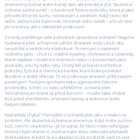
znamená používat krém každý den, ale pravda je jiná. Skutečná
ochrana začíná uvnitř – u bariérové funkce pokožky, která je jako
přírodní štít proti suchu, nečistotám a zánětům. Když tento štít
selže, začne kůže šupinovat, červenat nebo svědit – a to už není
jen o krému, ale o základním poškození.
Co tedy potřebuje vaše pokožka k opravdové ochraně? Nejprve
hydratace pleti
,
schopnost udržet dostatek vody v kůži, aby
nevyschla a neztrácela elastickost
. To není jen o nanesení
vodného gelu – chce to mastné kyseliny, cholesterol a ceramidy,
které najdete v kvalitních krémech nebo i v potravinách jako
avokádo, ořechy nebo ryby. Druhý klíč je
bariérová funkce
pokožky
,
fyzická a chemická bariéra, která brání pronikání
škodlivin a ztrátě vlhkosti
. Ta se poškozuje stresem, příliš častým
peelingem, horkými sprchami nebo agresivními čisticími
prostředky. A třetí, co často přehlížíme: ochrana pleti
neznamená jen bránit se před sluncem – musíte také chránit
kůži před znečištěním, změnami teploty a dokonce i příliš
častým čištěním.
Nejčastější chyba? Přemýšlet o ochraně pleti jako o reakci na
problém. Ale skutečná ochrana je prevence. Když máte suchou
kůži, není to vina krému – je to signál, že něco v těle nefunguje.
Možná chybí vitamín A, možná máte stres, nebo jste přeháněli
AHA kyseliny. A když se po depilaci kůže podráždí, není to vina