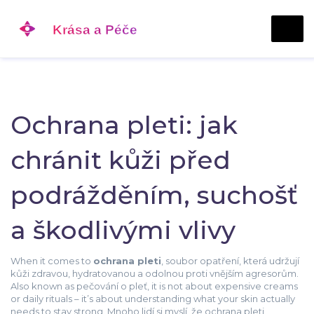
Ochrana pleti: jak
chránit kůži před
podrážděním, suchošť
a škodlivými vlivy
When it comes to
ochrana pleti
,
soubor opatření, která udržují
kůži zdravou, hydratovanou a odolnou proti vnějším agresorům
.
Also known as
pečování o pleť
, it is not about expensive creams
or daily rituals – it’s about understanding what your skin actually
needs to stay strong.
Mnoho lidí si myslí, že ochrana pleti