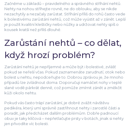
Začněme u základů – pravidelného a správného stříhání nehtů.
Nehty na nohou stříhejte rovně, ne do oblouku, aby se nikde
nezachytily a nezačaly zarůstat. Stříhání příliš do rohů často vede
k bolestivému zarůstání nehtů, což může vyústit až v zánět. Lepší
je použít kvalitní kleštičky nebo nůžky a udržovat nehty spíš o
kousek kratší než příliš dlouhé.
Zarůstání nehtů – co dělat,
když hrozí problém?
Zarůstání nehtů je nepříjemné a může být i bolestivé, zvlášť
pokud se neřeší včas. Pokud zaznamenáte zarudnutí, otok nebo
bolest u nehtu, nepodceňujte to. Dobrou zprávou je, že mnoho
případů lze zvládnout doma. Doporučuji namáčet nohy v teplé
slané vodě párkrát denně, což pomůže zmírnit zánět a změkčit
kůži okolo nehtu.
Pokud vás často trápí zarůstání, je dobré zvážit návštěvu
pedikéra, který umí správně zastřihnout nehty i zarostlé části a
poradit, jak předcházet dalším problémům. Dobře padnoucí
obuv je taky klíčová – nepřetlačujte prsty v botách, jinak si nehty
jen přivodíte víc bolesti.