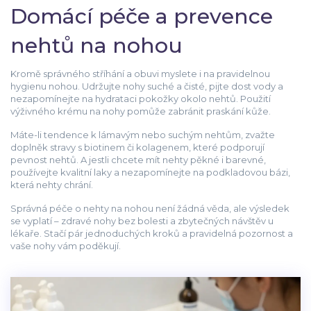
Domácí péče a prevence
nehtů na nohou
Kromě správného stříhání a obuvi myslete i na pravidelnou
hygienu nohou. Udržujte nohy suché a čisté, pijte dost vody a
nezapomínejte na hydrataci pokožky okolo nehtů. Použití
výživného krému na nohy pomůže zabránit praskání kůže.
Máte-li tendence k lámavým nebo suchým nehtům, zvažte
doplněk stravy s biotinem či kolagenem, které podporují
pevnost nehtů. A jestli chcete mít nehty pěkné i barevné,
používejte kvalitní laky a nezapomínejte na podkladovou bázi,
která nehty chrání.
Správná péče o nehty na nohou není žádná věda, ale výsledek
se vyplatí – zdravé nohy bez bolesti a zbytečných návštěv u
lékaře. Stačí pár jednoduchých kroků a pravidelná pozornost a
vaše nohy vám poděkují.