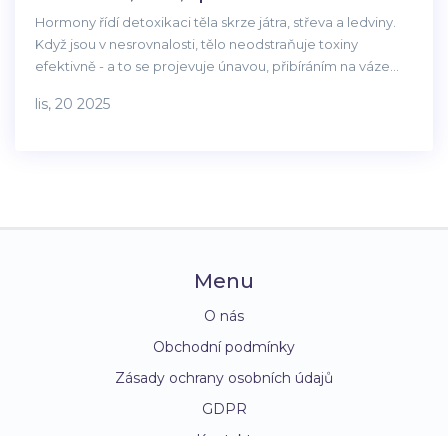
Hormony řídí detoxikaci těla skrze játra, střeva a ledviny.
Když jsou v nesrovnalosti, tělo neodstraňuje toxiny
efektivně - a to se projevuje únavou, přibíráním na váze
nebo náladovostí. Zjistěte, jak je ovlivňují inzulin, kortizol a
lis, 20 2025
estrogeny a co s tím dělat.
Menu
O nás
Obchodní podmínky
Zásady ochrany osobních údajů
GDPR
Kontakt