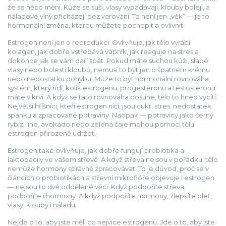
že se něco mění. Kůže se suší, vlasy vypadávají, klouby bolejí, a
náladové vlny přicházejí bez varování. To není jen „věk“ — je to
hormonální změna, kterou můžete pochopit a ovlivnit.
Estrogen není jen o reprodukci. Ovlivňuje, jak tělo vyrábí
kolagen, jak dobře vstřebává vápník, jak reaguje na stres a
dokonce jak se vám daří spát. Pokud máte suchou kůži, slabé
vlasy nebo bolesti kloubů, nemusí to být jen o špatném krému
nebo nedostatku pohybu. Může to být
hormonální rovnováha
,
systém, který řídí, kolik estrogenu, progesteronu a testosteronu
máte v krvi
.
A když se tato rovnováha posune, tělo to hned vycítí.
Největší hříšníci, kteří estrogen ničí, jsou cukr, stres, nedostatek
spánku a zpracované potraviny. Naopak — potraviny jako černý
rybíz, lino, avokádo nebo zelená čaje mohou pomoci tělu
estrogen přirozeně udržet.
Estrogen také ovlivňuje, jak dobře fungují probiotika a
laktobacily ve vašem střevě. A když střeva nejsou v pořádku, tělo
nemůže hormony správně zpracovávat. To je důvod, proč se v
článcích o probiotikách a střevní mikroflóře objevuje i estrogen
— nejsou to dvě oddělené věci. Když podpoříte střeva,
podpoříte i hormony. A když podpoříte hormony, zlepšíte pleť,
vlasy, klouby i náladu.
Nejde o to, aby jste měli co nejvíce estrogenu. Jde o to, aby jste