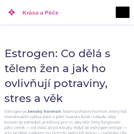
Estrogen: Co dělá s
tělem žen a jak ho
ovlivňují potraviny,
stres a věk
Estrogen je
ženský hormon
,
hlavní pohlavní hormon, který řídí
menstruační cyklus, péči o pleť, hustotu kostí i náladu
. Also
known as
estradiol
, je klíčový pro to, aby tělo ženy fungovalo
jako celok — od vlasů až po klouby.
Když se estrogen snižuje —
a to se děje s věkem, po porodu nebo při stresu — začínáte cítit,