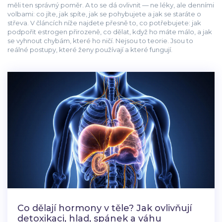
měli ten správný poměr. A to se dá ovlivnit — ne léky, ale denními
volbami: co jíte, jak spíte, jak se pohybujete a jak se staráte o
střeva. V článcích níže najdete přesně to, co potřebujete: jak
podpořit estrogen přirozeně, co dělat, když ho máte málo, a jak
se vyhnout chybám, které ho ničí. Nejsou to teorie. Jsou to
reálné postupy, které ženy používají a které fungují.
Co dělají hormony v těle? Jak ovlivňují
detoxikaci, hlad, spánek a váhu