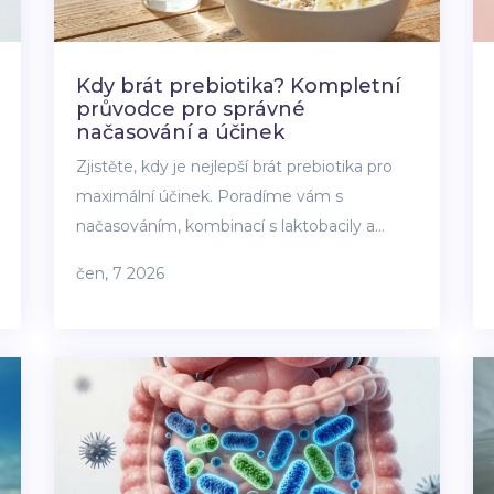
Kdy brát prebiotika? Kompletní
průvodce pro správné
načasování a účinek
Zjistěte, kdy je nejlepší brát prebiotika pro
maximální účinek. Poradíme vám s
načasováním, kombinací s laktobacily a
postupným zaváděním do stravy pro zdravé
čen, 7 2026
střevo.