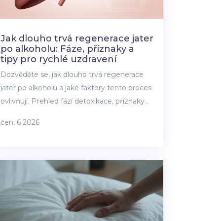
Jak dlouho trvá regenerace jater
po alkoholu: Fáze, příznaky a
tipy pro rychlé uzdravení
Dozvěděte se, jak dlouho trvá regenerace
jater po alkoholu a jaké faktory tento proces
ovlivňují. Přehled fází detoxikace, příznaky
poškození a praktické tipy pro podporu
čen, 6 2026
uzdravení.