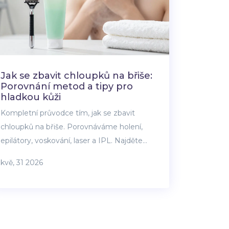
Jak se zbavit chloupků na břiše:
Porovnání metod a tipy pro
hladkou kůži
Kompletní průvodce tím, jak se zbavit
chloupků na břiše. Porovnáváme holení,
epilátory, voskování, laser a IPL. Najděte
metodu, která sedne vaší pokožce a
kvě, 31 2026
rozpočtu.