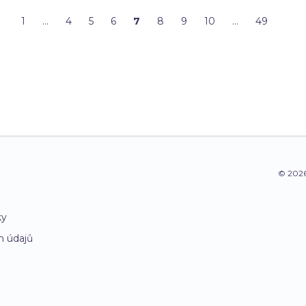
1
…
4
5
6
7
8
9
10
…
49
© 2026
ky
h údajů