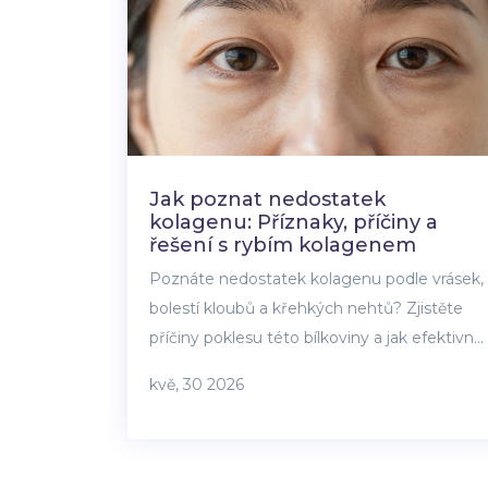
Jak poznat nedostatek
kolagenu: Příznaky, příčiny a
řešení s rybím kolagenem
Poznáte nedostatek kolagenu podle vrásek,
bolestí kloubů a křehkých nehtů? Zjistěte
příčiny poklesu této bílkoviny a jak efektivně
nahradit deficit pomocí rybího kolagenu a
kvě, 30 2026
správné výživy.