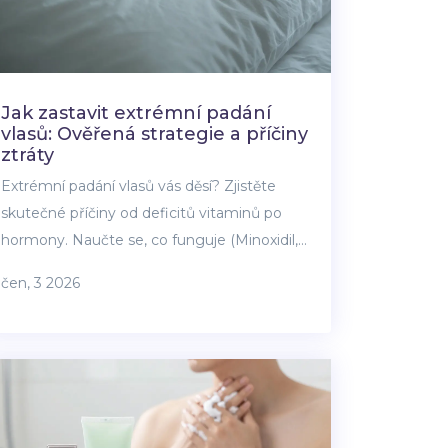
Jak zastavit extrémní padání
vlasů: Ověřená strategie a příčiny
ztráty
Extrémní padání vlasů vás děsí? Zjistěte
skutečné příčiny od deficitů vitaminů po
hormony. Naučte se, co funguje (Minoxidil,
testy krve) a co je jen marketing. Praktický
čen, 3 2026
průvodce pro návrat hustoty.