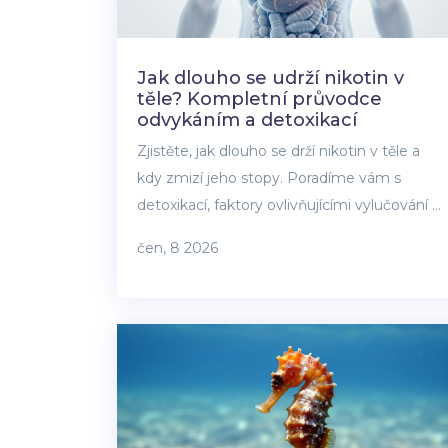
Jak dlouho se udrží nikotin v
těle? Kompletní průvodce
odvykáním a detoxikací
Zjistěte, jak dlouho se drží nikotin v těle a
kdy zmizí jeho stopy. Poradíme vám s
detoxikací, faktory ovlivňujícími vylučování a
tím, jak projít odvykáním.
čen, 8 2026