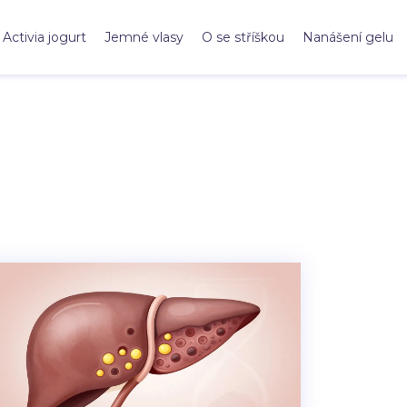
Activia jogurt
Jemné vlasy
O se stříškou
Nanášení gelu