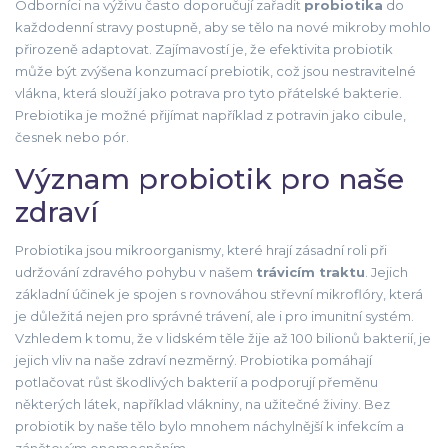
Odborníci na výživu často doporučují zařadit
probiotika
do
každodenní stravy postupně, aby se tělo na nové mikroby mohlo
přirozeně adaptovat. Zajímavostí je, že efektivita probiotik
může být zvýšena konzumací prebiotik, což jsou nestravitelné
vlákna, která slouží jako potrava pro tyto přátelské bakterie.
Prebiotika je možné přijímat například z potravin jako cibule,
česnek nebo pór.
Význam probiotik pro naše
zdraví
Probiotika jsou mikroorganismy, které hrají zásadní roli při
udržování zdravého pohybu v našem
trávicím traktu
. Jejich
základní účinek je spojen s rovnováhou střevní mikroflóry, která
je důležitá nejen pro správné trávení, ale i pro imunitní systém.
Vzhledem k tomu, že v lidském těle žije až 100 bilionů bakterií, je
jejich vliv na naše zdraví nezměrný. Probiotika pomáhají
potlačovat růst škodlivých bakterií a podporují přeměnu
některých látek, například vlákniny, na užitečné živiny. Bez
probiotik by naše tělo bylo mnohem náchylnější k infekcím a