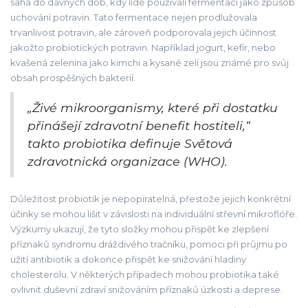
sahá do dávných dob, kdy lidé používali fermentaci jako způsob
uchování potravin. Tato fermentace nejen prodlužovala
trvanlivost potravin, ale zároveň podporovala jejich účinnost
jakožto probiotických potravin. Například jogurt, kefír, nebo
kvašená zelenina jako kimchi a kysané zelí jsou známé pro svůj
obsah prospěšných bakterií.
„Živé mikroorganismy, které při dostatku
přinášejí zdravotní benefit hostiteli,“
takto probiotika definuje Světová
zdravotnická organizace (WHO).
Důležitost probiotik je nepopiratelná, přestože jejich konkrétní
účinky se mohou lišit v závislosti na individuální střevní mikroflóře.
Výzkumy ukazují, že tyto složky mohou přispět ke zlepšení
příznaků syndromu dráždivého tračníku, pomoci při průjmu po
užití antibiotik a dokonce přispět ke snižování hladiny
cholesterolu. V některých případech mohou probiotika také
ovlivnit duševní zdraví snižováním příznaků úzkosti a deprese.