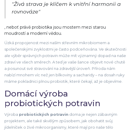
"Živá strava je klíčem k vnitřní harmonii a
rovnováze"
, neboť právě probiotika jsou mostem mezi starou
moudrostí a moderní vědou.
Úzká propojenost mezi naším střevním mikrobiomem a
společenskými zvyklostmi je často podceňována. Ve skutečnosti
ale výběr správných potravin může mít významný dopad na naše
zdraví ve všech směrech. A teď je vaše šance objevit nové chutě
a posunout své stravování na zdravější úroveň. Příroda nám
nabízí mnohem víc než jen bílkoviny a sacharidy – na dosah ruky
máme pokladnici plnou probiotik, které čekají, až je objevíme.
Domácí výroba
probiotických potravin
Výroba
probiotických potravin
doma je nejen zábavným
projektem, ale také skvělým způsobem, jak obohatit svůj
jídelníček o živé mikroorganismy, které mají pro naše tělo