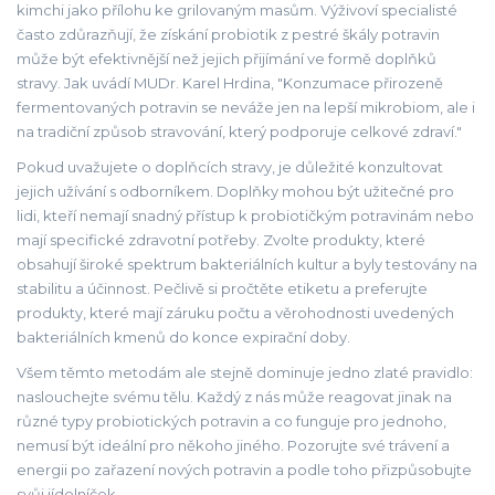
kimchi jako přílohu ke grilovaným masům. Výživoví specialisté
často zdůrazňují, že získání probiotik z pestré škály potravin
může být efektivnější než jejich přijímání ve formě doplňků
stravy. Jak uvádí MUDr. Karel Hrdina, "Konzumace přirozeně
fermentovaných potravin se neváže jen na lepší mikrobiom, ale i
na tradiční způsob stravování, který podporuje celkové zdraví."
Pokud uvažujete o doplňcích stravy, je důležité konzultovat
jejich užívání s odborníkem. Doplňky mohou být užitečné pro
lidi, kteří nemají snadný přístup k probiotičkým potravinám nebo
mají specifické zdravotní potřeby. Zvolte produkty, které
obsahují široké spektrum bakteriálních kultur a byly testovány na
stabilitu a účinnost. Pečlivě si pročtěte etiketu a preferujte
produkty, které mají záruku počtu a věrohodnosti uvedených
bakteriálních kmenů do konce expirační doby.
Všem těmto metodám ale stejně dominuje jedno zlaté pravidlo:
naslouchejte svému tělu. Každý z nás může reagovat jinak na
různé typy probiotických potravin a co funguje pro jednoho,
nemusí být ideální pro někoho jiného. Pozorujte své trávení a
energii po zařazení nových potravin a podle toho přizpůsobujte
svůj jídelníček.