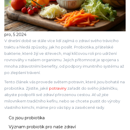
pro, 5 2024
V dnešní době se stále více lidí zajímá o zdraví svého trávicího
traktu a hledá způsoby, jak ho posílit. Probiotika, přátelské
bakterie, které žijí ve střevech, mají klíčovou roli pro udržení
rovnováhy v našem organismu. Jejich přítomnost je spojena s
mnoha zdravotními benefity, od podpory imunitního systému až
po zlepšení trávení.
Tento článek vás provede světem potravin, které jsou bohaté na
probiotika. Zjistíte, jaké
potraviny
zařadit do svého jídelníčku,
abyste podpořili své zdraví přirozenou cestou. Ať už jste
milovníkem tradičního kefíru, nebo se chcete pustit do výroby
vlastního kimchi, máme pro vás tipy a zasvěcené rady.
Co jsou probiotika
Význam probiotik pro naše zdraví