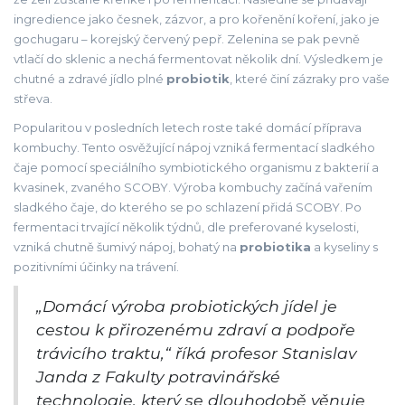
ingredience jako česnek, zázvor, a pro kořenění koření, jako je
gochugaru – korejský červený pepř. Zelenina se pak pevně
vtlačí do sklenic a nechá fermentovat několik dní. Výsledkem je
chutné a zdravé jídlo plné
probiotik
, které činí zázraky pro vaše
střeva.
Popularitou v posledních letech roste také domácí příprava
kombuchy. Tento osvěžující nápoj vzniká fermentací sladkého
čaje pomocí speciálního symbiotického organismu z bakterií a
kvasinek, zvaného SCOBY. Výroba kombuchy začíná vařením
sladkého čaje, do kterého se po schlazení přidá SCOBY. Po
fermentaci trvající několik týdnů, dle preferované kyselosti,
vzniká chutně šumivý nápoj, bohatý na
probiotika
a kyseliny s
pozitivními účinky na trávení.
„Domácí výroba probiotických jídel je
cestou k přirozenému zdraví a podpoře
trávicího traktu,“ říká profesor Stanislav
Janda z Fakulty potravinářské
technologie, který se dlouhodobě věnuje