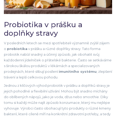
Probiotika v prášku a
doplňky stravy
V posledních letech se mezi spotřebiteli významně zvýšil zájem
o
probiotika
v prášku a různé doplňky stravy. Tato forma
probiotik nabízí snadný a účinný způsob, jak obohatit svůj
každodenní jídelníček o přátelské bakterie. Často se setkáváme
s širokou škálou produktů v lékárnách a specializovaných
prodejnách, které slibují posílení
imunitního systému
, zlepšení
trávení a lepší celkovou pohodu.
Jednou z klíčových výhod probiotik v prášku a doplňků stravy je
jejich pohodlné a flexibilní užívání. Mohou být snadno míchány
do oblíbených nápojů, jako je voda, džus nebo smoothie. Díky
tomu si každý může najít způsob konzumace, který mu nejlépe
vyhovuje. Výrobci často obohacují tyto produkty o různé kmeny
bakterií, které cíleně míří na konkrétní zdravotní potřeby, a tedy