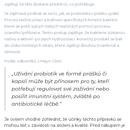
zajišťují, že tělo dostane přesně to, co potřebuje.
Je zajímavé podívat se na to, jak se probiotika v prášku vyrábí.
Proces začíná izolací a kultivací specifických kmenů bakterií,
které se poté suší při nízkých teplotách pomocí procesu
zvaného lyofilizace. Tento postup zajišťuje, že bakterie zůstanou
naživu a aktivní i po jejich hydroizolaci. Konečný produkt se balí
do vzduchotěsných obalů, které zajišťují dlouhou trvanlivost a
účinnost.
Podle odborníků z Mayo Clinic:
„Užívání probiotik ve formě prášků či
kapslí může být přínosem pro ty, kteří
potřebují regulovat své zažívání nebo
posílit imunitní systém, zvláště po
antibiotické léčbě.“
Je ovšem vhodné zohlednit, že účinky těchto přípravků se
mohou lišit v závislosti na složení a kvalitě. Před nákupem je