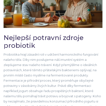
Nejlepší potravní zdroje
probiotik
Probiotika hrají zásadní roli v udržení harmonického fungování
našeho těla. Díky nim posilujeme náš imunitní systém a
zlepšujeme stav našeho trávení. Když přemýšlíme o ideálních
potravinách, které těmito přátelskými bakteriemi oplývají, na
prvním místě často myslíme na fermentované produkty.
Fermentace je přírodní proces, který proměňuje obyčejné
potraviny v zásobárny živých kultur. Právě díky fermentaci
například jogurt obsahuje řadu prospěšných bakterií, které
našemu tělu pomáhají trávit potravu a bojovat s patogeny. Koho
by nezajímalo, že pravidelnou konzumací přírodního jogurtu si