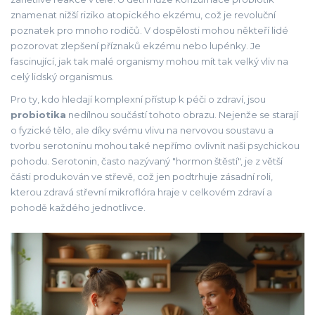
znamenat nižší riziko atopického ekzému, což je revoluční
poznatek pro mnoho rodičů. V dospělosti mohou někteří lidé
pozorovat zlepšení příznaků ekzému nebo lupénky. Je
fascinující, jak tak malé organismy mohou mít tak velký vliv na
celý lidský organismus.
Pro ty, kdo hledají komplexní přístup k péči o zdraví, jsou
probiotika
nedílnou součástí tohoto obrazu. Nejenže se starají
o fyzické tělo, ale díky svému vlivu na nervovou soustavu a
tvorbu serotoninu mohou také nepřímo ovlivnit naši psychickou
pohodu. Serotonin, často nazývaný "hormon štěstí", je z větší
části produkován ve střevě, což jen podtrhuje zásadní roli,
kterou zdravá střevní mikroflóra hraje v celkovém zdraví a
pohodě každého jednotlivce.