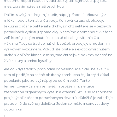
můžeme zlepšit náladu? Vědci totiž zjistili zajímavou spojitost
mezi zdravím střev a naší psychikou.
Dalším skvělým zdrojem je kefír, nápoj příhodně připravený z
mléka nebo alternativně z vody. Kefírová kultura obohacuje
tekutinu o různé bakteriální druhy, z nichž některé se v běžných
potravinách vyskytují sporadicky. Nesmíme opomenout kvašené
zelí, které je nejen chutné, ale také obsahuje vitamin C a
vlákninu. Tady se tradice našich babiček propojuje s moderním
výživovým výzkumem. Pokud jste přátelé s exotickými chutěmi,
určitě si oblíbíte kimchi a miso, tradiční asijské pokrmy bohaté na
živé kultury a amino kyseliny.
Ale co když tradiční probiotika do vašeho jídelníčku nelákají? V
tom případě je na scéně oblíbený kombucha čaj, který si získal
popularitu jako zdravý nápoj po celém světě. Tento
fermentovaný čaj není jen svěžím osvěžením, ale také
zásobárnou organických kyselin a vitamínů. Ať už se rozhodnete
pro jakýkoli z těchto potravinových skvostů, důležité je zařadit je
pravidelně do svého jídelníčku. Jeden se může inspirovat slovy
odborníka: