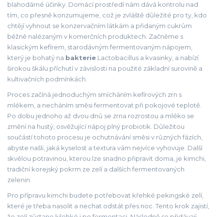
blahodárné účinky. Domácí prostředí nám dává kontrolu nad
tím, co přesně konzumujeme, což je zvláště důležité pro ty, kdo
chtějí vyhnout se konzervačním látkám a přidaným cukrům
běžně nalézaným v komerčních produktech. Začněme s
klasickým kefírem, starodávným fermentovaným nápojem,
který je bohatý na
bakterie
Lactobacillus a kvasinky, a nabízí
širokou škálu příchutí v závislosti na použité základní surovině a
kultivačních podmínkách.
Proces začíná jednoduchým smícháním kefírových zrn s
mlékem, a necháním směsi fermentovat při pokojové teplotě.
Po dobu jednoho až dvou dnů se zrna rozrostou a mléko se
změní na hustý, osvěžující nápoj plný probiotik. Důležitou
součástí tohoto procesu je ochutnávání směsi v různých fázích,
abyste našli, jaká kyselost a textura vám nejvíce vyhovuje. Další
skvělou potravinou, kterou lze snadno připravit doma, je kimchi,
tradiční korejský pokrm ze zelí a dalších fermentovaných
zelenin.
Pro přípravu kimchi budete potřebovat křehké pekingské zelí,
které je třeba nasolit a nechat odstát přes noc. Tento krok zajistí,
že zelí zůstane křehké i po fermentaci. Následně se přidávají