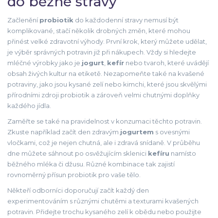
do běžné stravy
Začlenění
probiotik
do každodenní stravy nemusí být
komplikované, stačí několik drobných změn, které mohou
přinést velké zdravotní výhody. První krok, který můžete udělat,
je výběr správných potravin již při nákupech. Vždy si hledejte
mléčné výrobky jako je
jogurt
,
kefír
nebo tvaroh, které uvádějí
obsah živých kultur na etiketě. Nezapomeňte také na kvašené
potraviny, jako jsou kysané zelí nebo kimchi, které jsou skvělými
přírodními zdroji probiotik a zároveň velmi chutnými doplňky
každého jídla.
Zaměřte se také na pravidelnost v konzumaci těchto potravin.
Zkuste například začít den zdravým
jogurtem
s ovesnými
vločkami, což je nejen chutná, ale i zdravá snídaně. V průběhu
dne můžete sáhnout po osvěžujícím sklenici
kefíru
namísto
běžného mléka či džusu. Různé kombinace tak zajistí
rovnoměrný přísun probiotik pro vaše tělo.
Někteří odborníci doporučují začít každý den
experimentováním s různými chutěmi a texturami kvašených
potravin. Přidejte trochu kysaného zelí k obědu nebo použijte