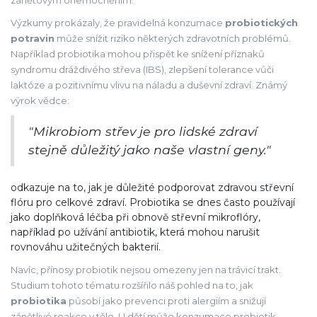
zánětovým onemocněním.
Výzkumy prokázaly, že pravidelná konzumace
probiotických
potravin
může snížit riziko některých zdravotních problémů.
Například probiotika mohou přispět ke snížení příznaků
syndromu dráždivého střeva (IBS), zlepšení tolerance vůči
laktóze a pozitivnímu vlivu na náladu a duševní zdraví. Známý
výrok vědce:
"Mikrobiom střev je pro lidské zdraví
stejně důležitý jako naše vlastní geny."
odkazuje na to, jak je důležité podporovat zdravou střevní
flóru pro celkové zdraví. Probiotika se dnes často používají
jako doplňková léčba při obnově střevní mikroflóry,
například po užívání antibiotik, která mohou narušit
rovnováhu užitečných bakterií.
Navíc, přínosy probiotik nejsou omezeny jen na trávicí trakt.
Studium tohoto tématu rozšířilo náš pohled na to, jak
probiotika
působí jako prevenci proti alergiím a snižují
zánětlivé reakce v těle. U dětí může konzumace probiotik