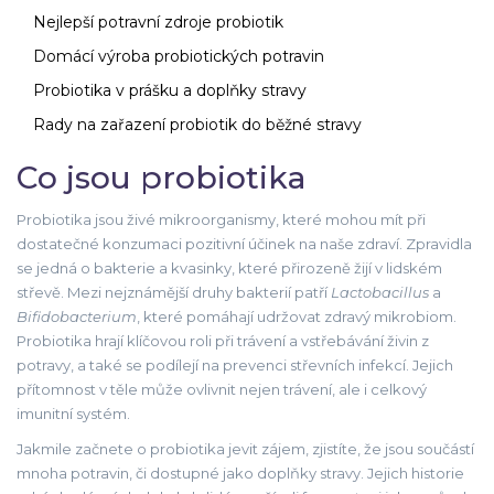
Nejlepší potravní zdroje probiotik
Domácí výroba probiotických potravin
Probiotika v prášku a doplňky stravy
Rady na zařazení probiotik do běžné stravy
Co jsou probiotika
Probiotika jsou živé mikroorganismy, které mohou mít při
dostatečné konzumaci pozitivní účinek na naše zdraví. Zpravidla
se jedná o bakterie a kvasinky, které přirozeně žijí v lidském
střevě. Mezi nejznámější druhy bakterií patří
Lactobacillus
a
Bifidobacterium
, které pomáhají udržovat zdravý mikrobiom.
Probiotika hrají klíčovou roli při trávení a vstřebávání živin z
potravy, a také se podílejí na prevenci střevních infekcí. Jejich
přítomnost v těle může ovlivnit nejen trávení, ale i celkový
imunitní systém.
Jakmile začnete o probiotika jevit zájem, zjistíte, že jsou součástí
mnoha potravin, či dostupné jako doplňky stravy. Jejich historie