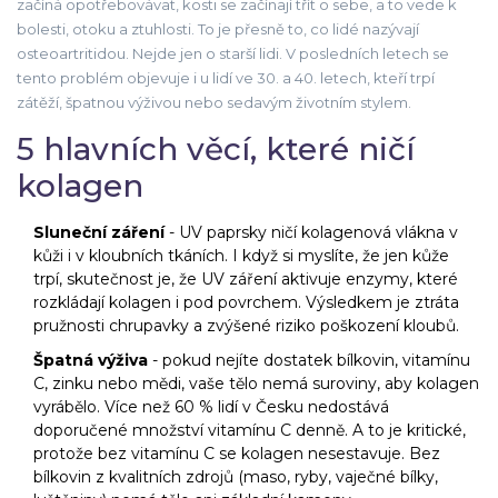
začíná opotřebovávat, kosti se začínají třít o sebe, a to vede k
bolesti, otoku a ztuhlosti. To je přesně to, co lidé nazývají
osteoartritidou. Nejde jen o starší lidi. V posledních letech se
tento problém objevuje i u lidí ve 30. a 40. letech, kteří trpí
zátěží, špatnou výživou nebo sedavým životním stylem.
5 hlavních věcí, které ničí
kolagen
Sluneční záření
- UV paprsky ničí kolagenová vlákna v
kůži i v kloubních tkáních. I když si myslíte, že jen kůže
trpí, skutečnost je, že UV záření aktivuje enzymy, které
rozkládají kolagen i pod povrchem. Výsledkem je ztráta
pružnosti chrupavky a zvýšené riziko poškození kloubů.
Špatná výživa
- pokud nejíte dostatek bílkovin, vitamínu
C, zinku nebo mědi, vaše tělo nemá suroviny, aby kolagen
vyrábělo. Více než 60 % lidí v Česku nedostává
doporučené množství vitamínu C denně. A to je kritické,
protože bez vitamínu C se kolagen nesestavuje. Bez
bílkovin z kvalitních zdrojů (maso, ryby, vaječné bílky,