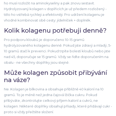
ho musí rozložit na aminokyseliny a pak znovu sestavit.
Hydrolyzovaný kolagen v doplňcích je už předem rozložený -
tělo ho vstřebá rychleji a efektivněji. Pro udržení kolagenu je
vhodné kombinovat obě cesty: jídelníček + doplněk.
Kolik kolagenu potřebuji denně?
Pro podporu kloubů je doporučeno 10-15 gramů
hydrolyzovaného kolagenu denně. Pokud jste zdravý a mladý, 5-
10 gramů stačí k prevenci. Pokud trpíte bolestí kloubů nebo jste
nad 45, doporučuje se 15 gramů. Vždy se řiďte doporučením na
obalu - ne všechny doplňky jsou stejné.
Může kolagen způsobit přibývání
na váze?
Ne. Kolagen je bílkovina a obsahuje přibližně 40 kalorií na 10
gramů. To je méně než jedna čajová lžička cukru. Pokud
přibýváte, zkontrolujte celkový příjem kalorií a cukrů, ne
kolagen. Některé doplňky obsahují přísady, které přidávají cukr -
proto si vždy přečtěte složení.