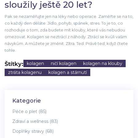
sloužily ještě 20 let?
Pak se nezaměřujte jen na léky nebo operace. Zaměřte se na to,
co každý den děláte. Jídlo, pohyb, spánek, stres. To je to, co
rozhoduje o tom, zda budete mít klouby, které vás nebudou
omezovat. Kolagen se neztrácí z náhody. Ztrácí se kvůli vašim
návykům. A můžete je změnit. Zítra. Teď. Právě teď, když čtete
tohle.
Štítky:
kolagen
ničí kolagen
kolagen na klouby
ztráta kolagenu
kolagen a stárnutí
Kategorie
Péče o pleť
(85)
Zdraví a wellness
(83)
Doplňky stravy
(68)