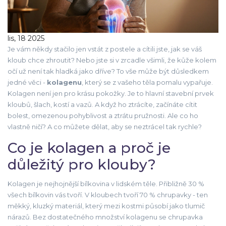
lis, 18 2025
Je vám někdy stačilo jen vstát z postele a cítili jste, jak se váš
kloub chce zhroutit? Nebo jste si v zrcadle všimli, že kůže kolem
očí už není tak hladká jako dříve? To vše může být důsledkem
jedné věci -
kolagenu
, který se z vašeho těla pomalu vypařuje.
Kolagen není jen pro krásu pokožky. Je to hlavní stavební prvek
kloubů, šlach, kostí a vazů. A když ho ztrácíte, začínáte cítit
bolest, omezenou pohyblivost a ztrátu pružnosti. Ale co ho
vlastně ničí? A co můžete dělat, aby se neztrácel tak rychle?
Co je kolagen a proč je
důležitý pro klouby?
Kolagen je nejhojnější bílkovina v lidském těle. Přibližně 30 %
všech bílkovin vás tvoří. V kloubech tvoří 70 % chrupavky - ten
měkký, kluzký materiál, který mezi kostmi působí jako tlumič
nárazů. Bez dostatečného množství kolagenu se chrupavka