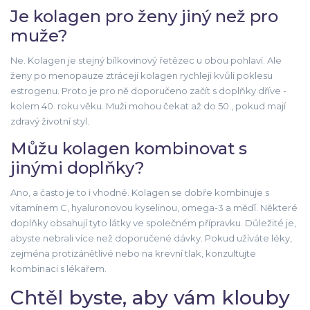
Je kolagen pro ženy jiný než pro
muže?
Ne. Kolagen je stejný bílkovinový řetězec u obou pohlaví. Ale
ženy po menopauze ztrácejí kolagen rychleji kvůli poklesu
estrogenu. Proto je pro ně doporučeno začít s doplňky dříve -
kolem 40. roku věku. Muži mohou čekat až do 50., pokud mají
zdravý životní styl.
Můžu kolagen kombinovat s
jinými doplňky?
Ano, a často je to i vhodné. Kolagen se dobře kombinuje s
vitamínem C, hyaluronovou kyselinou, omega-3 a měďí. Některé
doplňky obsahují tyto látky ve společném přípravku. Důležité je,
abyste nebrali více než doporučené dávky. Pokud užíváte léky,
zejména protizánětlivé nebo na krevní tlak, konzultujte
kombinaci s lékařem.
Chtěl byste, aby vám klouby