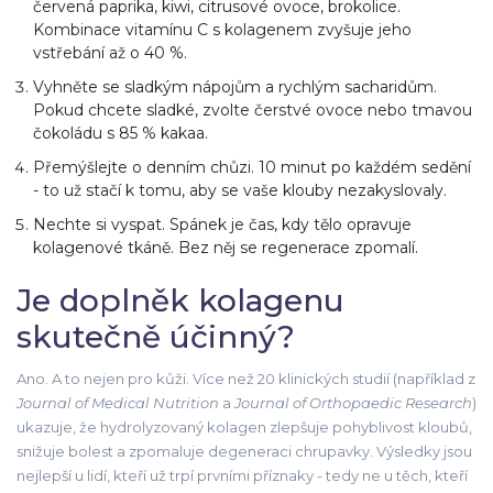
červená paprika, kiwi, citrusové ovoce, brokolice.
Kombinace vitamínu C s kolagenem zvyšuje jeho
vstřebání až o 40 %.
Vyhněte se sladkým nápojům a rychlým sacharidům.
Pokud chcete sladké, zvolte čerstvé ovoce nebo tmavou
čokoládu s 85 % kakaa.
Přemýšlejte o denním chůzi. 10 minut po každém sedění
- to už stačí k tomu, aby se vaše klouby nezakyslovaly.
Nechte si vyspat. Spánek je čas, kdy tělo opravuje
kolagenové tkáně. Bez něj se regenerace zpomalí.
Je doplněk kolagenu
skutečně účinný?
Ano. A to nejen pro kůži. Více než 20 klinických studií (například z
Journal of Medical Nutrition
a
Journal of Orthopaedic Research
)
ukazuje, že hydrolyzovaný kolagen zlepšuje pohyblivost kloubů,
snižuje bolest a zpomaluje degeneraci chrupavky. Výsledky jsou
nejlepší u lidí, kteří už trpí prvními příznaky - tedy ne u těch, kteří