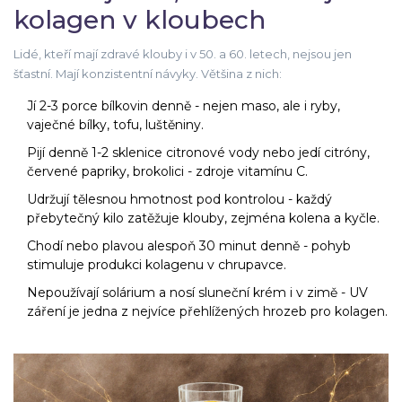
kolagen v kloubech
Lidé, kteří mají zdravé klouby i v 50. a 60. letech, nejsou jen
šťastní. Mají konzistentní návyky. Většina z nich:
Jí 2-3 porce bílkovin denně - nejen maso, ale i ryby,
vaječné bílky, tofu, luštěniny.
Pijí denně 1-2 sklenice citronové vody nebo jedí citróny,
červené papriky, brokolici - zdroje vitamínu C.
Udržují tělesnou hmotnost pod kontrolou - každý
přebytečný kilo zatěžuje klouby, zejména kolena a kyčle.
Chodí nebo plavou alespoň 30 minut denně - pohyb
stimuluje produkci kolagenu v chrupavce.
Nepoužívají solárium a nosí sluneční krém i v zimě - UV
záření je jedna z nejvíce přehlížených hrozeb pro kolagen.