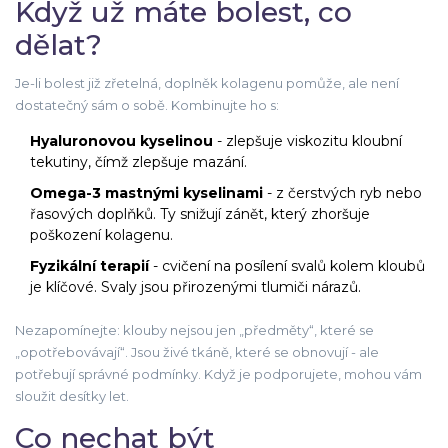
Když už máte bolest, co
dělat?
Je-li bolest již zřetelná, doplněk kolagenu pomůže, ale není
dostatečný sám o sobě. Kombinujte ho s:
Hyaluronovou kyselinou
- zlepšuje viskozitu kloubní
tekutiny, čímž zlepšuje mazání.
Omega-3 mastnými kyselinami
- z čerstvých ryb nebo
řasových doplňků. Ty snižují zánět, který zhoršuje
poškození kolagenu.
Fyzikální terapií
- cvičení na posílení svalů kolem kloubů
je klíčové. Svaly jsou přirozenými tlumiči nárazů.
Nezapomínejte: klouby nejsou jen „předměty“, které se
„opotřebovávají“. Jsou živé tkáně, které se obnovují - ale
potřebují správné podmínky. Když je podporujete, mohou vám
sloužit desítky let.
Co nechat být