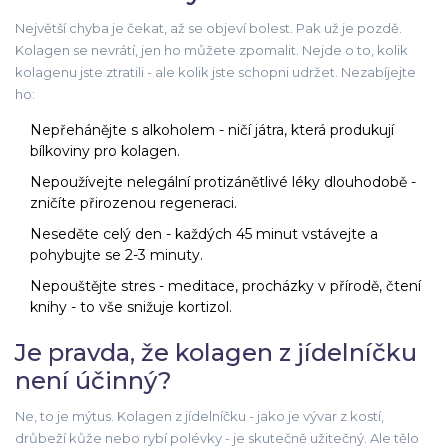
Největší chyba je čekat, až se objeví bolest. Pak už je pozdě.
Kolagen se nevrátí, jen ho můžete zpomalit. Nejde o to, kolik
kolagenu jste ztratili - ale kolik jste schopni udržet. Nezabíjejte
ho:
Nepřehánějte s alkoholem - ničí játra, která produkují
bílkoviny pro kolagen.
Nepoužívejte nelegální protizánětlivé léky dlouhodobě -
zničíte přirozenou regeneraci.
Neseděte celý den - každých 45 minut vstávejte a
pohybujte se 2-3 minuty.
Nepouštějte stres - meditace, procházky v přírodě, čtení
knihy - to vše snižuje kortizol.
Je pravda, že kolagen z jídelníčku
není účinný?
Ne, to je mýtus. Kolagen z jídelníčku - jako je vývar z kostí,
drůbeží kůže nebo rybí polévky - je skutečně užitečný. Ale tělo