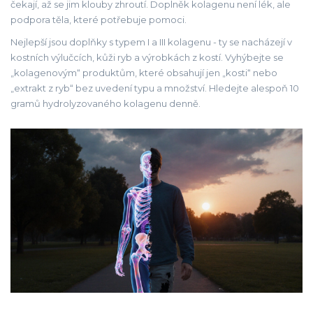
čekají, až se jim klouby zhroutí. Doplněk kolagenu není lék, ale
podpora těla, které potřebuje pomoci.
Nejlepší jsou doplňky s typem I a III kolagenu - ty se nacházejí v
kostních výlučcích, kůži ryb a výrobkách z kostí. Vyhýbejte se
„kolagenovým“ produktům, které obsahují jen „kosti“ nebo
„extrakt z ryb“ bez uvedení typu a množství. Hledejte alespoň 10
gramů hydrolyzovaného kolagenu denně.