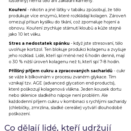
luštěniny) nemá tělo ani základní kameny.
Kouření
- nikotin a jiné látky v tabáku způsobují, že tělo
produkuje více enzymů, které rozkládají kolagen. Zároveň
omezují přísun kyslíku do tkání, což zpomaluje hojení a
obnovu. Kouření zrychluje stárnutí kloubů a kůže stejně
jako 10 let věku.
Stres a nedostatek spánku
- když jste stresovaní, tělo
uvolňuje kortizol. Ten blokuje produkci kolagenu a zvyšuje
jeho rozklad. Lidé, kteří spí méně než 6 hodin denně, mají
o 30 % nižší úroveň kolagenu než ti, kteří spí 7-8 hodin.
Přílišný příjem cukru a zpracovaných sacharidů
- cukr
se váže k bílkovinám v procesu zvaném glykace. Tím
vznikají tzv. AGE (advanced glycation end-products),
které poškozují kolagenová vlákna. Jeden kousek dortu
nebo sklenice sladkého nápoje není problém. Ale
každodenní příjem cukru v kombinaci s rychlými sacharidy
(chlebíčky, zmrzlina, sladké cereálie) vytváří dlouhodobé
poškození.
Co dělají lidé, kteří udržují