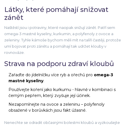
Látky, které pomáhají snižovat
zánět
Naštěstí jsou i potraviny, které naopak snižují zánět. Patří sem
omega-3 mastné kyseliny, kurkumin, a polyfenoly z ovoce a
zeleniny. Tyhle kámoše bychom měli mít na talíři častěji, protože
umí bojovat proti zánětu a pomáhají tak udržet klouby v
rovnováze.
Strava na podporu zdraví kloubů
Zařaďte do jídelníčku více ryb a ořechů pro
omega-3
mastné kyseliny
.
Používejte koření jako kurkumu - hlavně v kombinaci s
černým pepřem, který zvyšuje její účinek.
Nezapomínejte na ovoce a zeleninu – polyfenoly
obsažené v borůvkách jsou fakt úžasné.
Nenechte se odradit občasnými bolestmi kloubů a vyzkoušejte