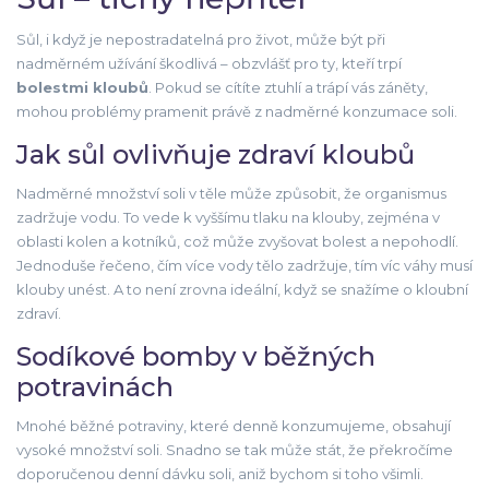
Sůl, i když je nepostradatelná pro život, může být při
nadměrném užívání škodlivá – obzvlášť pro ty, kteří trpí
bolestmi kloubů
. Pokud se cítíte ztuhlí a trápí vás záněty,
mohou problémy pramenit právě z nadměrné konzumace soli.
Jak sůl ovlivňuje zdraví kloubů
Nadměrné množství soli v těle může způsobit, že organismus
zadržuje vodu. To vede k vyššímu tlaku na klouby, zejména v
oblasti kolen a kotníků, což může zvyšovat bolest a nepohodlí.
Jednoduše řečeno, čím více vody tělo zadržuje, tím víc váhy musí
klouby unést. A to není zrovna ideální, když se snažíme o kloubní
zdraví.
Sodíkové bomby v běžných
potravinách
Mnohé běžné potraviny, které denně konzumujeme, obsahují
vysoké množství soli. Snadno se tak může stát, že překročíme
doporučenou denní dávku soli, aniž bychom si toho všimli.