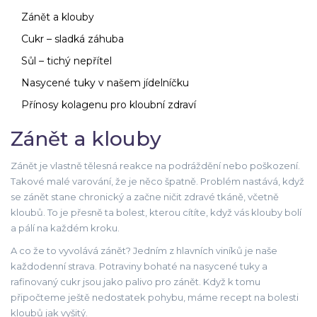
Zánět a klouby
Cukr – sladká záhuba
Sůl – tichý nepřítel
Nasycené tuky v našem jídelníčku
Přínosy kolagenu pro kloubní zdraví
Zánět a klouby
Zánět je vlastně tělesná reakce na podráždění nebo poškození.
Takové malé varování, že je něco špatně. Problém nastává, když
se zánět stane chronický a začne ničit zdravé tkáně, včetně
kloubů. To je přesně ta bolest, kterou cítíte, když vás klouby bolí
a pálí na každém kroku.
A co že to vyvolává zánět? Jedním z hlavních viníků je naše
každodenní strava. Potraviny bohaté na nasycené tuky a
rafinovaný cukr jsou jako palivo pro zánět. Když k tomu
připočteme ještě nedostatek pohybu, máme recept na bolesti
kloubů jak vyšitý.