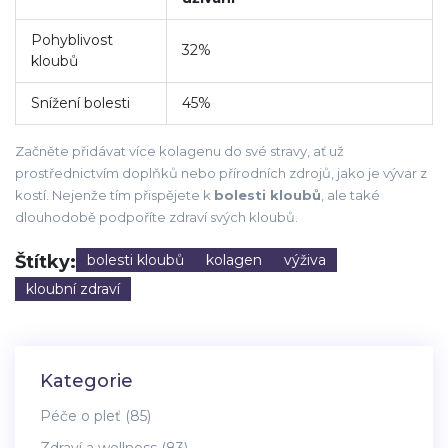
Pohyblivost
32%
kloubů
Snížení bolesti
45%
Začněte přidávat více kolagenu do své stravy, ať už
prostřednictvím doplňků nebo přírodních zdrojů, jako je vývar z
kostí. Nejenže tím přispějete k
bolesti kloubů
, ale také
dlouhodobě podpoříte zdraví svých kloubů.
Štítky:
bolesti kloubů
kolagen
výživa
kloubní zdraví
Kategorie
Péče o pleť
(85)