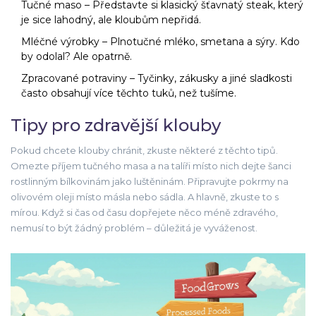
Tučné maso – Představte si klasický šťavnatý steak, který
je sice lahodný, ale kloubům nepřidá.
Mléčné výrobky – Plnotučné mléko, smetana a sýry. Kdo
by odolal? Ale opatrně.
Zpracované potraviny – Tyčinky, zákusky a jiné sladkosti
často obsahují více těchto tuků, než tušíme.
Tipy pro zdravější klouby
Pokud chcete klouby chránit, zkuste některé z těchto tipů.
Omezte příjem tučného masa a na talíři místo nich dejte šanci
rostlinným bílkovinám jako luštěninám. Připravujte pokrmy na
olivovém oleji místo másla nebo sádla. A hlavně, zkuste to s
mírou. Když si čas od času dopřejete něco méně zdravého,
nemusí to být žádný problém – důležitá je vyváženost.