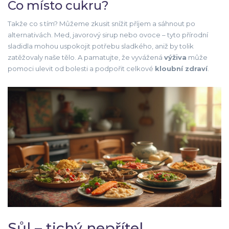
Co místo cukru?
Takže co s tím? Můžeme zkusit snížit příjem a sáhnout po
alternativách. Med, javorový sirup nebo ovoce – tyto přírodní
sladidla mohou uspokojit potřebu sladkého, aniž by tolik
zatěžovaly naše tělo. A pamatujte, že vyvážená
výživa
může
pomoci ulevit od bolesti a podpořit celkové
kloubní zdraví
.
Sůl – tichý nepřítel