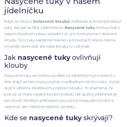
Nasycené tuky v našem
jídelníčku
Když se mluví o
bolestech kloubů
, málokdo si ihned představí
tuky. Ale jak se říká, zdání klame.
Nasycené tuky
mohou hrát v
našem kloubním zdraví zásadní roli, a to bohužel ne v dobrém
smyslu. Tyto tuky najdeme hlavně v potravinách, které máme
mnohdy velmi rádi, ale naše klouby to vidí jinak.
Jak
nasycené tuky
ovlivňují
klouby
Nasycené tuky se mohou podílet na zánětlivých procesech v
těle. Když se tělo musí potýkat s nadbytkem těchto tuků, může
dojít k většímu zánětlivému zatížení kloubů. To znamená, že
pokud už máte nějaké kloubní bolesti, tak špatný jídelníček je
jen zhorší. Skvělým příkladem jsou tučná masa jako hovězí a
vepřové, ale i některé mléčné výrobky.
Kde se
nasycené tuky
skrývají?