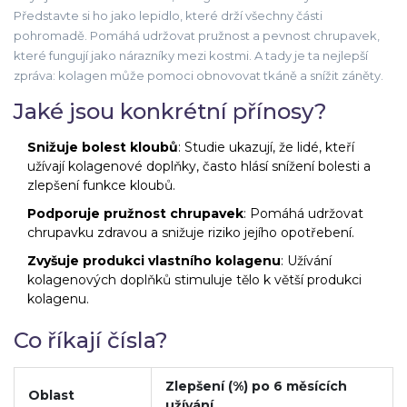
Představte si ho jako lepidlo, které drží všechny části
pohromadě. Pomáhá udržovat pružnost a pevnost chrupavek,
které fungují jako nárazníky mezi kostmi. A tady je ta nejlepší
zpráva: kolagen může pomoci obnovovat tkáně a snížit záněty.
Jaké jsou konkrétní přínosy?
Snižuje bolest kloubů
: Studie ukazují, že lidé, kteří
užívají kolagenové doplňky, často hlásí snížení bolesti a
zlepšení funkce kloubů.
Podporuje pružnost chrupavek
: Pomáhá udržovat
chrupavku zdravou a snižuje riziko jejího opotřebení.
Zvyšuje produkci vlastního kolagenu
: Užívání
kolagenových doplňků stimuluje tělo k větší produkci
kolagenu.
Co říkají čísla?
Zlepšení (%) po 6 měsících
Oblast
užívání