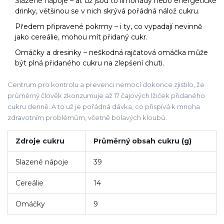
Slazené nápoje – ať už jsou to limonády nebo energetické
drinky, většinou se v nich skrývá pořádná nálož cukru.
Předem připravené pokrmy – i ty, co vypadají nevinně
jako cereálie, mohou mít přidaný cukr.
Omáčky a dresinky – neškodná rajčatová omáčka může
být plná přidaného cukru na zlepšení chuti.
Centrum pro kontrolu a prevenci nemocí dokonce zjistilo, že
průměrný člověk zkonzumuje až 17 čajových lžiček přidaného
cukru denně. A to už je pořádná dávka, co přispívá k mnoha
zdravotním problémům, včetně bolavých kloubů.
Zdroje cukru
Průměrný obsah cukru (g)
Slazené nápoje
39
Cereálie
14
Omáčky
9