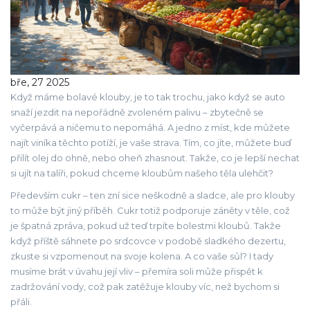
bře, 27 2025
Když máme bolavé klouby, je to tak trochu, jako když se auto
snaží jezdit na nepořádně zvoleném palivu – zbytečně se
vyčerpává a ničemu to nepomáhá. A jedno z míst, kde můžete
najít viníka těchto potíží, je vaše strava. Tím, co jíte, můžete buď
přilít olej do ohně, nebo oheň zhasnout. Takže, co je lepší nechat
si ujít na talíři, pokud chceme kloubům našeho těla ulehčit?
Především cukr – ten zní sice neškodně a sladce, ale pro klouby
to může být jiný příběh. Cukr totiž podporuje záněty v těle, což
je špatná zpráva, pokud už teď trpíte bolestmi kloubů. Takže
když příště sáhnete po srdcovce v podobě sladkého dezertu,
zkuste si vzpomenout na svoje kolena. A co vaše sůl? I tady
musíme brát v úvahu její vliv – přemíra soli může přispět k
zadržování vody, což pak zatěžuje klouby víc, než bychom si
přáli.