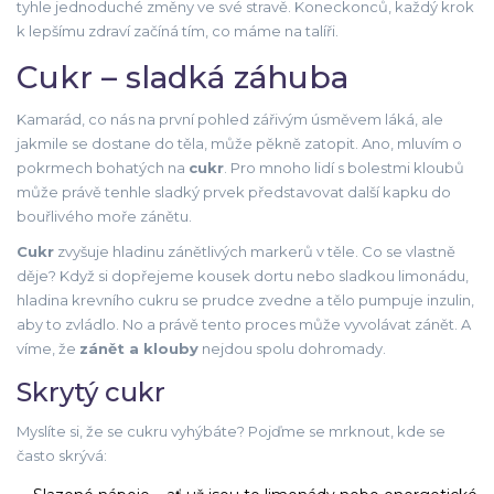
tyhle jednoduché změny ve své stravě. Koneckonců, každý krok
k lepšímu zdraví začíná tím, co máme na talíři.
Cukr – sladká záhuba
Kamarád, co nás na první pohled zářivým úsměvem láká, ale
jakmile se dostane do těla, může pěkně zatopit. Ano, mluvím o
pokrmech bohatých na
cukr
. Pro mnoho lidí s bolestmi kloubů
může právě tenhle sladký prvek představovat další kapku do
bouřlivého moře zánětu.
Cukr
zvyšuje hladinu zánětlivých markerů v těle. Co se vlastně
děje? Když si dopřejeme kousek dortu nebo sladkou limonádu,
hladina krevního cukru se prudce zvedne a tělo pumpuje inzulin,
aby to zvládlo. No a právě tento proces může vyvolávat zánět. A
víme, že
zánět a klouby
nejdou spolu dohromady.
Skrytý cukr
Myslíte si, že se cukru vyhýbáte? Pojďme se mrknout, kde se
často skrývá: