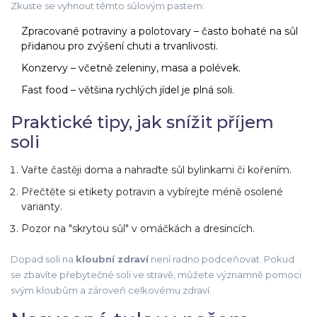
Zkuste se vyhnout těmto sůlovým pastem:
Zpracované potraviny a polotovary – často bohaté na sůl
přidanou pro zvýšení chuti a trvanlivosti.
Konzervy – včetně zeleniny, masa a polévek.
Fast food – většina rychlých jídel je plná soli.
Praktické tipy, jak snížit příjem
soli
Vařte častěji doma a nahraďte sůl bylinkami či kořením.
Přečtěte si etikety potravin a vybírejte méně osolené
varianty.
Pozor na "skrytou sůl" v omáčkách a dresincích.
Dopad soli na
kloubní zdraví
není radno podceňovat. Pokud
se zbavíte přebytečné soli ve stravě, můžete významně pomoci
svým kloubům a zároveň celkovému zdraví.