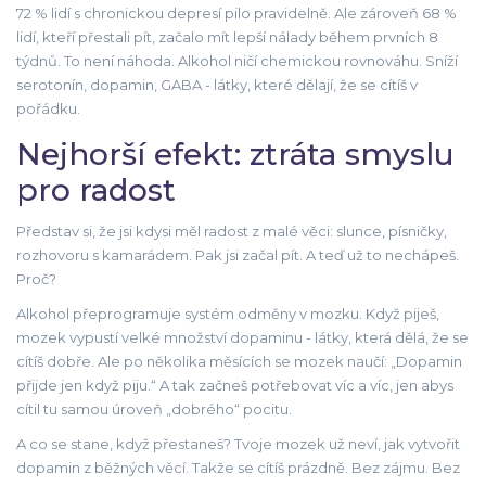
72 % lidí s chronickou depresí pilo pravidelně. Ale zároveň 68 %
lidí, kteří přestali pít, začalo mít lepší nálady během prvních 8
týdnů. To není náhoda. Alkohol ničí chemickou rovnováhu. Sníží
serotonín, dopamin, GABA - látky, které dělají, že se cítíš v
pořádku.
Nejhorší efekt: ztráta smyslu
pro radost
Představ si, že jsi kdysi měl radost z malé věci: slunce, písničky,
rozhovoru s kamarádem. Pak jsi začal pít. A teď už to nechápeš.
Proč?
Alkohol přeprogramuje systém odměny v mozku. Když piješ,
mozek vypustí velké množství dopaminu - látky, která dělá, že se
cítíš dobře. Ale po několika měsících se mozek naučí: „Dopamin
přijde jen když piju.“ A tak začneš potřebovat víc a víc, jen abys
cítil tu samou úroveň „dobrého“ pocitu.
A co se stane, když přestaneš? Tvoje mozek už neví, jak vytvořit
dopamin z běžných věcí. Takže se cítíš prázdně. Bez zájmu. Bez