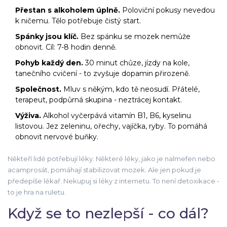
Přestan s alkoholem úplně.
Poloviční pokusy nevedou
k ničemu. Tělo potřebuje čistý start.
Spánky jsou klíč.
Bez spánku se mozek nemůže
obnovit. Cíl: 7-8 hodin denně.
Pohyb každý den.
30 minut chůze, jízdy na kole,
tanečního cvičení - to zvyšuje dopamin přirozeně.
Společnost.
Mluv s někým, kdo tě neosudí. Přátelé,
terapeut, podpůrná skupina - neztrácej kontakt.
Výživa.
Alkohol vyčerpává vitamín B1, B6, kyselinu
listovou. Jez zeleninu, ořechy, vajíčka, ryby. To pomáhá
obnovit nervové buňky.
Někteří lidé potřebují léky. Některé léky, jako je nalmefen nebo
acamprosát, pomáhají stabilizovat mozek. Ale jen pokud je
předepíše lékař. Nekupuj si léky z internetu. To není detoxikace -
to je hra na ruletu.
Když se to nezlepší - co dál?