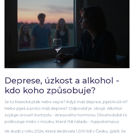
Deprese, úzkost a alkohol -
kdo koho způsobuje?
Je to klasická pták nebo vejce? Když máš depresi, piješ kvůli ní?
Nebo piješ a proto máš depresi? Odpověď je: oboje. Alkohol
zvyšuje úroveň kortizolu - stresového hormonu. Dlouhodobě to
poškozuje místo v mozku, které řídí náladu -
hippokampus
.
Ve studii z roku 2024, která sledovala 1 200 lidí v Česku, zjistili, že