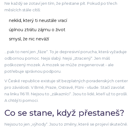
Ne každý se zotaví jen tím, že přestane pít. Pokud po třech
měsících stále cítíš:
neklid, který ti neustále vrací
úplnou ztrátu zájmu o život
smysl, že nic neváží
…pak to není jen „fáze“. To je depresivní porucha, která vyžaduje
odbornou pomoc. Nejsi slabý. Nejsi „ztracený“. Jen máš
poškozený mozek. A mozek se může zregenerovat - ale
potřebuje správnou podporu.
V České republice existuje síť bezplatných poradenských center
pro závislosti. V Brně, Praze, Ostravě, Plzni - všude. Stačí zavolat
na linku 116 111. Nejsou to „zákazníci“. Jsou to lidé, kteří už to prošli.
A chtějí ti pomoci.
Co se stane, když přestaneš?
Nejsou to jen „výhody“. Jsou to změny, které se projeví skutečně.