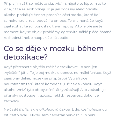
Při prvním užití se můžete cítit „víc“ - smějete se lépe, mluvíte
více, cítíte se svobodněji. To je jen dočasný efekt. Vskutku,
alkohol potlačuje činnost předních částí mozku, které řídí
samokontrolu, rozhodování a emoce. To znamená, že když
pijete, ztrácíte schopnost řídit své impulsy. A to je přesně ten
moment, kdy se objeví problémy: agresivita, náhlé pláče, špatné
rozhodnutí, nebo naopak úplná apatie.
Co se děje v mozku během
detoxikace?
Když přestanete pít, tělo začíná detoxikovat. To není jen
„vyčištění“ játra. To je boj mozku o obnovu normální funkce. Když
piješ pravidelně, mozek se přizpůsobí. Vytváří více
neurotransmiterů, které kompenzují účinek alkoholu. Když
alkohol zmizí, tyto přebytečné látky zůstávají. A to způsobuje
příznaky odstoupení: úzkost, neklid, nespavost, dokonce
záchvaty.
Nejčastější příznak je
alkoholová úzkost
. Lidé, kteří přestanou
pít, často říkají: „Nikdy jsem nebyl tak nervózní.“ To není