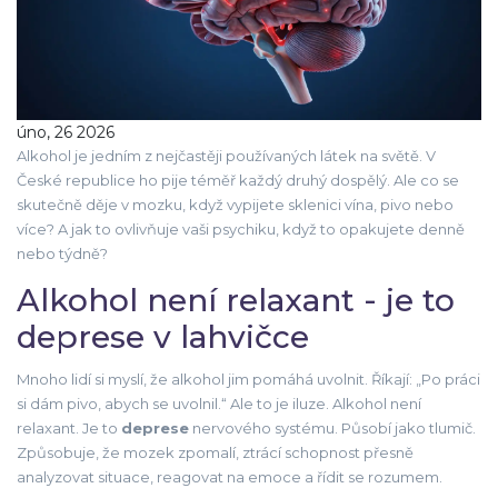
úno, 26 2026
Alkohol je jedním z nejčastěji používaných látek na světě. V
České republice ho pije téměř každý druhý dospělý. Ale co se
skutečně děje v mozku, když vypijete sklenici vína, pivo nebo
více? A jak to ovlivňuje vaši psychiku, když to opakujete denně
nebo týdně?
Alkohol není relaxant - je to
deprese v lahvičce
Mnoho lidí si myslí, že alkohol jim pomáhá uvolnit. Říkají: „Po práci
si dám pivo, abych se uvolnil.“ Ale to je iluze. Alkohol není
relaxant. Je to
deprese
nervového systému. Působí jako tlumič.
Způsobuje, že mozek zpomalí, ztrácí schopnost přesně
analyzovat situace, reagovat na emoce a řídit se rozumem.