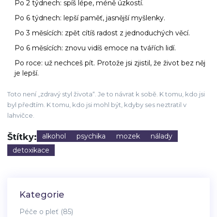
Po 2 týdnech: spíš lépe, méně úzkostí.
Po 6 týdnech: lepší paměť, jasnější myšlenky.
Po 3 měsících: zpět cítíš radost z jednoduchých věcí.
Po 6 měsících: znovu vidíš emoce na tvářích lidí.
Po roce: už nechceš pít. Protože jsi zjistil, že život bez něj
je lepší.
Toto není „zdravý styl života“. Je to návrat k sobě. K tomu, kdo jsi
byl předtím. K tomu, kdo jsi mohl být, kdyby ses neztratil v
lahvičce.
Štítky:
alkohol
psychika
mozek
nálady
detoxikace
Kategorie
Péče o pleť
(85)