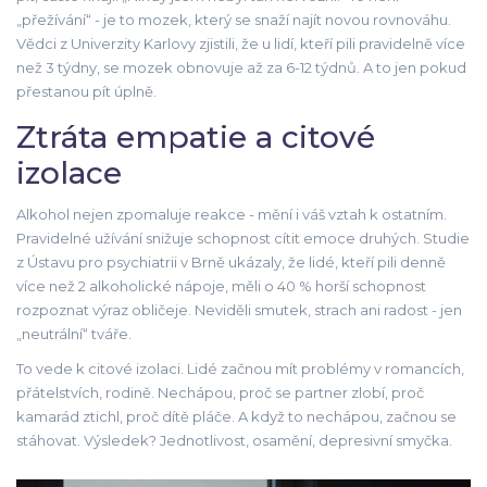
„přežívání“ - je to mozek, který se snaží najít novou rovnováhu.
Vědci z Univerzity Karlovy zjistili, že u lidí, kteří pili pravidelně více
než 3 týdny, se mozek obnovuje až za 6-12 týdnů. A to jen pokud
přestanou pít úplně.
Ztráta empatie a citové
izolace
Alkohol nejen zpomaluje reakce - mění i váš vztah k ostatním.
Pravidelné užívání snižuje schopnost cítit emoce druhých. Studie
z Ústavu pro psychiatrii v Brně ukázaly, že lidé, kteří pili denně
více než 2 alkoholické nápoje, měli o 40 % horší schopnost
rozpoznat výraz obličeje. Neviděli smutek, strach ani radost - jen
„neutrální“ tváře.
To vede k citové izolaci. Lidé začnou mít problémy v romancích,
přátelstvích, rodině. Nechápou, proč se partner zlobí, proč
kamarád ztichl, proč dítě pláče. A když to nechápou, začnou se
stáhovat. Výsledek? Jednotlivost, osamění, depresivní smyčka.