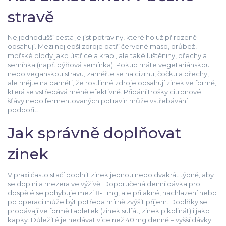
stravě
Nejjednodušší cesta je jíst potraviny, které ho už přirozeně
obsahují. Mezi nejlepší zdroje patří červené maso, drůbež,
mořské plody jako ústřice a krabi, ale také luštěniny, ořechy a
semínka (např. dýňová semínka). Pokud máte vegetariánskou
nebo veganskou stravu, zaměřte se na cizrnu, čočku a ořechy,
ale mějte na paměti, že rostlinné zdroje obsahují zinek ve formě,
která se vstřebává méně efektivně. Přidání trošky citronové
šťávy nebo fermentovaných potravin může vstřebávání
podpořit.
Jak správně doplňovat
zinek
V praxi často stačí doplnit zinek jednou nebo dvakrát týdně, aby
se doplnila mezera ve výživě. Doporučená denní dávka pro
dospělé se pohybuje mezi 8‑11 mg, ale při akné, nachlazení nebo
po operaci může být potřeba mírně zvýšit příjem. Doplňky se
prodávají ve formě tabletek (zinek sulfát, zinek pikolinát) i jako
kapky. Důležité je nedávat více než 40 mg denně – vyšší dávky