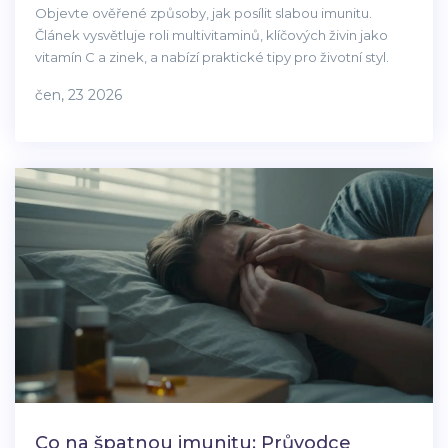
Objevte ověřené způsoby, jak posílit slabou imunitu.
Článek vysvětluje roli multivitaminů, klíčových živin jako
vitamín C a zinek, a nabízí praktické tipy pro životní styl.
čen, 23 2026
Co na špatnou imunitu: Průvodce