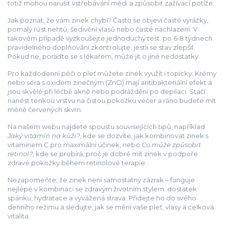
totiž mohou narušit vstřebávání mědi a způsobit zažívací potíže.
Jak poznat, že vám zinek chybí? Často se objeví časté vyrážky,
pomalý růst nehtů, šedivění vlasů nebo časté nachlazení. V
takovém případě vyzkoušejte jednoduchý test: po 6‑8 týdnech
pravidelného doplňování zkontrolujte, jestli se stav zlepšil.
Pokud ne, poraďte se s lékařem, může jít o jiné nedostatky.
Pro každodenní péči o pleť můžete zinek využít i topicky. Krémy
nebo séra s oxidem zinečným (ZnO) mají antibakteriální efekt a
jsou skvělé při léčbě akné nebo podráždění po depilaci. Stačí
nanést tenkou vrstvu na čistou pokožku večer a ráno budete mít
méně červených skvrn.
Na našem webu najdete spoustu souvisejících tipů, například
Jaký vitamín na kůži?
, kde se dozvíte, jak kombinovat zinek s
vitamínem C pro maximální účinek, nebo
Co může způsobit
retinol?
, kde se probírá, proč je dobré mít zinek v podpoře
zdravé pokožky během retinolové terapie.
Nezapomeňte, že zinek není samostatný zázrak – funguje
nejlépe v kombinaci se zdravým životním stylem: dostatek
spánku, hydratace a vyvážená strava. Přidejte ho do svého
denního režimu a sledujte, jak se mění vaše pleť, vlasy a celková
vitalita.