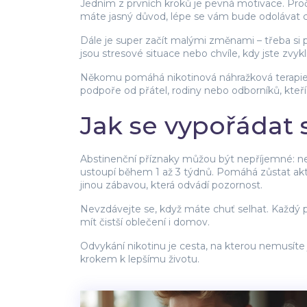
Jedním z prvních kroků je pevná motivace. Pro
máte jasný důvod, lépe se vám bude odolávat c
Dále je super začít malými změnami – třeba si
jsou stresové situace nebo chvíle, kdy jste zvykl
Někomu pomáhá nikotinová náhražková terapie v 
podpoře od přátel, rodiny nebo odborníků, kte
Jak se vypořádat 
Abstinenční příznaky můžou být nepříjemné: ne
ustoupí během 1 až 3 týdnů. Pomáhá zůstat akti
jinou zábavou, která odvádí pozornost.
Nevzdávejte se, když máte chuť selhat. Každý pá
mít čistší oblečení i domov.
Odvykání nikotinu je cesta, na kterou nemusíte j
krokem k lepšímu životu.