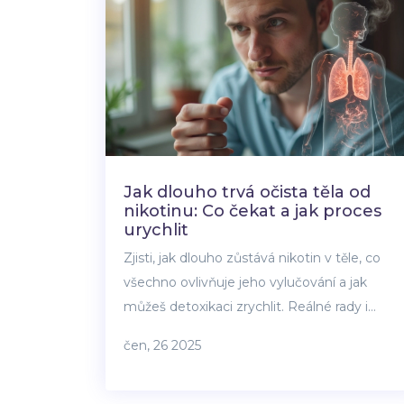
Jak dlouho trvá očista těla od
nikotinu: Co čekat a jak proces
urychlit
Zjisti, jak dlouho zůstává nikotin v těle, co
všechno ovlivňuje jeho vylučování a jak
můžeš detoxikaci zrychlit. Reálné rady i
fakta.
čen, 26 2025