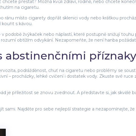
č chcete přestat? Možná kvůli zdraví, rodině, nebo chcete kone
hutím na cigaretu.
 po ránu místo cigarety dopřát sklenici vody nebo krátkou proc
í kouřit s kávou.
podobě žvýkaček nebo náplastí, které postupně snižují touhu po
ří rozumí obtížím odvykání. Nezapomeňte, že není hanba požáda
s abstinenčními příznak
rvozita, podrážděnost, chuť na cigaretu nebo problémy se soust
vní – procházky, lehké cvičení i dostatek vody. Zkuste své ruc
d je příležitost se znovu zvednout. A představte si, jak skvělé 
ít sami. Najděte pro sebe nejlepší strategie a nezapomínejte, že k