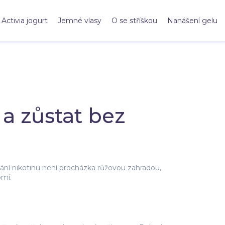
Activia jogurt
Jemné vlasy
O se stříškou
Nanášení gelu
 a zůstat bez
ání nikotinu není procházka růžovou zahradou,
omí.