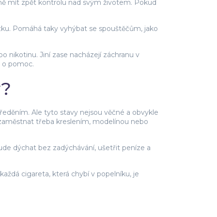
čně mít zpět kontrolu nad svým životem. Pokud
házku. Pomáhá taky vyhýbat se spouštěčům, jako
 nikotinu. Jiní zase nacházejí záchranu v
t o pomoc.
y?
ředěním. Ale tyto stavy nejsou věčné a obvykle
e zaměstnat třeba kreslením, modelínou nebo
bude dýchat bez zadýchávání, ušetřit peníze a
aždá cigareta, která chybí v popelníku, je