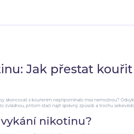
inu: Jak přestat kouřit
t, aby skoncovat s kouřením nepřipomínalo misi nemožnou? Odvyk
že to zvládnou, přitom stačí najít správný způsob a trochu sebevěd
vykání nikotinu?